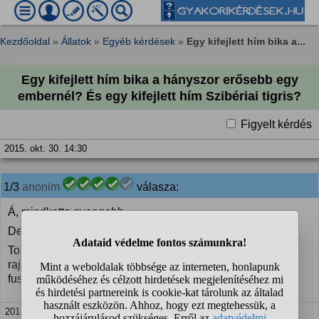
Kezdőoldal
»
Állatok
»
Egyéb kérdések
»
Egy kifejlett hím bika a...
Egy kifejlett hím bika a hányszor erősebb egy
embernél? És egy kifejlett hím Szibériai tigris?
Figyelt kérdés
2015. okt. 30. 14:30
1/3
anonim
válasza:
Á, mindketto gyengebb...
Definie: erosebb
Tobbet huznak el, magasabbra ugranak, tobb sulyt lehet
rajuk pakolni, tobbet nyomnak fekve, vagy babhoz adva
fuszernek?
2015. okt. 30. 14:47