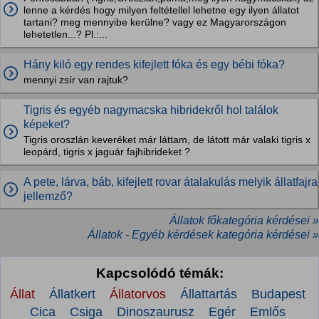
lenne a kérdés hogy milyen feltétellel lehetne egy ilyen állatot
tartani? meg mennyibe kerülne? vagy ez Magyarországon
lehetetlen...? Pl.:...
Hány kiló egy rendes kifejlett fóka és egy bébi fóka?
mennyi zsír van rajtuk?
Tigris és egyéb nagymacska hibridekről hol találok
képeket?
Tigris oroszlán keveréket már láttam, de látott már valaki tigris x
leopárd, tigris x jaguár fajhibrideket ?
A pete, lárva, báb, kifejlett rovar átalakulás melyik állatfajra
jellemző?
Állatok főkategória kérdései »
Állatok - Egyéb kérdések kategória kérdései »
Kapcsolódó témák:
Állat
Állatkert
Állatorvos
Állattartás
Budapest
Cica
Csiga
Dinoszaurusz
Egér
Emlős