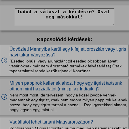
Kapcsolódó kérdések:
Üdvözlet! Mennyibe kerül egy kifejlett oroszlán vagy tigris
havi takarmányozása?
(Esetleg lóhús, vagy áruházlánctól esetleg olcsóbban átvett,
vásárlóknak már nem árusítható termékek felvásárlása) Csak
tapasztalattal rendelkezők írjanak! Köszönet
Milyen pappirok kellenek ahoz, hogy egy tigrist tartsunk
otthon mint hazziallatot (mint pl az Indiaik. )?
Nem most most, de tervezem, hogy a kozel jovobe vennek
magamnak egy tigrist, csak nem tudom milyen pappirok kellenek
hozza, hogy egy tigrist tartsal a haznal... Regi gyerekkori almom,
hogy legyen egy, mint pl...
Vadállatot lehet tartani Magyarországon?
Pontosabban (Tigris,Oroszlán,puma,meg ilyen nagymacskák) az