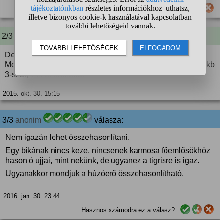
Hasznos számodra ez a válasz?
2/3 A kérdező kommentje:
De mégis mennyivel erősebb egy bika egy embernél?
Mondjuk egy ilyen 1 tonnás bikához képest egy embernél kb
3-szor, 4-szer erősebb?
2015. okt. 30. 15:15
3/3
anonim
válasza:
Nem igazán lehet összehasonlítani.
Egy bikának nincs keze, nincsenek karmosa főemlősökhöz
hasonló ujjai, mint nekünk, de ugyanez a tigrisre is igaz.
Ugyanakkor mondjuk a húzóerő összehasonlítható.
2016. jan. 30. 23:44
Hasznos számodra ez a válasz?