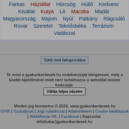
Farkas
Háziállat
Hörcsög
Hüllő
Kedvenc
Kisállat
Kutya
Ló
Macska
Madár
Magyarország
Majom
Nyúl
Patkány
Rágcsáló
Rovar
Szeretet
Teknősbéka
Terrárium
Vadászat
Sötét mód bekapcsolása
Te most a gyakorikerdesek.hu mobilverzióját böngészed, mely a
kisebb kijelzőméret miatt nem tartalmazza a weboldal összes
funkcióját.
Váltás teljes nézetre
Minden jog fenntartva © 2026, www.gyakorikerdesek.hu
GYIK
|
Szabályzat
|
Jogi nyilatkozat
|
Adatvédelem
|
Cookie beállítások
|
WebMinute Kft.
|
Facebook
| Kapcsolat:
info(kukac)gyakorikerdesek.hu