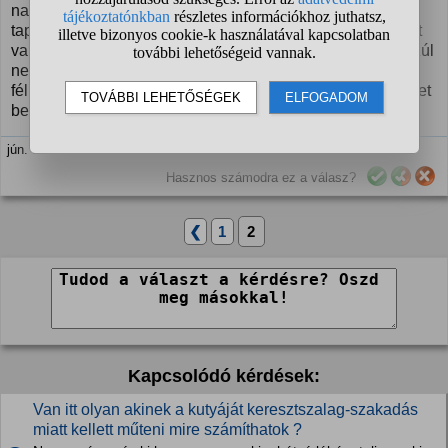
nagyállatgazdaságokban szerzett "korszerű"
tapasztalatokat, amikkel a doktor urak előttünk hülyék előtt
vakítanak. Úgyhogy javaslom a felmerülő szempontok közúl
ne csak egyet, az árat vegyük figyelembe, mert a végén
féligazságokat kezdünk terjeszteni. Miközben hülyeségeket
beszélünk. Szakszerű szeretettel...
jún. 1. 21:57
Hasznos számodra ez a válasz?
❮
1
2
Kapcsolódó kérdések:
Van itt olyan akinek a kutyáját keresztszalag-szakadás
miatt kellett műteni mire számíthatok ?