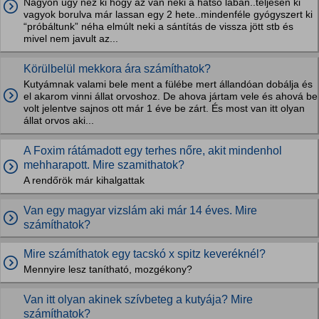
Nagyon úgy néz ki hogy az van neki a hátsó lábán..teljesen ki
vagyok borulva már lassan egy 2 hete..mindenféle gyógyszert ki
“próbáltunk” néha elmúlt neki a sántítás de vissza jött stb és
mivel nem javult az...
Körülbelül mekkora ára számíthatok?
Kutyámnak valami bele ment a fülébe mert állandóan dobálja és
el akarom vinni állat orvoshoz. De ahova jártam vele és ahová be
volt jelentve sajnos ott már 1 éve be zárt. És most van itt olyan
állat orvos aki...
A Foxim rátámadott egy terhes nőre, akit mindenhol
mehharapott. Mire szamithatok?
A rendőrök már kihalgattak
Van egy magyar vizslám aki már 14 éves. Mire
számíthatok?
Mire számíthatok egy tacskó x spitz keveréknél?
Mennyire lesz tanítható, mozgékony?
Van itt olyan akinek szívbeteg a kutyája? Mire
számíthatok?