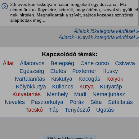
2,5 éves kan kiskutyám hasán megjelent egy duzzanat. Ma
elmentünk az ügyeletre, kiderült, hogy ödéma, szóval víz gyűlt fel
neki hirtelen. Meghallgatták a szívét, sajnos közepes szívzörejt
állapítottak meg....
Állatok főkategória kérdései »
Állatok - Kutyák kategória kérdései »
Kapcsolódó témák:
Állat
Állatorvos
Betegség
Cane corso
Csivava
Egészség
Etetés
Foxterrier
Husky
Ivartalanítás
Kiskutya
Kocogás
Kölyök
Kölyökkutya
Kullancs
Kutya
Kutyatáp
Kutyatartás
Menhely
Mudi
Németjuhász
Nevelés
Pásztorkutya
Póráz
Séta
Sétáltatás
Tacskó
Táp
Tenyésztő
Ugatás
Sötét mód bekapcsolása