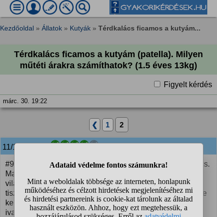
Kezdőoldal
»
Állatok
»
Kutyák
»
Térdkalács ficamos a kutyám...
Térdkalács ficamos a kutyám (patella). Milyen
műtéti árakra számíthatok? (1.5 éves 13kg)
Figyelt kérdés
márc. 30. 19:22
❮
1
2
11/11
anonim
válasza:
#9 De. Pontosan erről van szó. Csak neked fogalmad sincs.
Magyarország tele van olyan állatorvosokkal, akik a
világban 20-25 éve ismert műtéti technikákkal nincsenek
tisztában, szerintük a nősténynek legalább egyszer szülnie
kell, 8 hónapos kor előtt nem szabad nőstényt
ivartalanítani... stb. És még sorolhatnám a