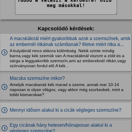
Kapcsolódó kérdések:
A macskáknál miért gyakoribbak azok a szemszínek, amik
az embernél ritkának számítanak? Illetve miért ritka a...
A kutyáknál nincs ekkora különbség. Nekik szinte mindig
barna,vagy kék szemük van.A macskáknál viszont a zöld és a
sárga a leggyakoribb szemszín,ami az embereknél ritkán,vagy
szórványosan fordul elő.A kék...
Macska szemszíne mikor?
Amelyik macskanak kék marad a szeme, annak mar 10-14
naposan is olyan világos, vagy akkor még szurkeskek, mint a
tobbi kismacskae?
Mennyi idősen alakul ki a cicák végleges szemszíne?
Egy cicának hány hetesen/hónaposan alakul ki a
végleges szemszíne?