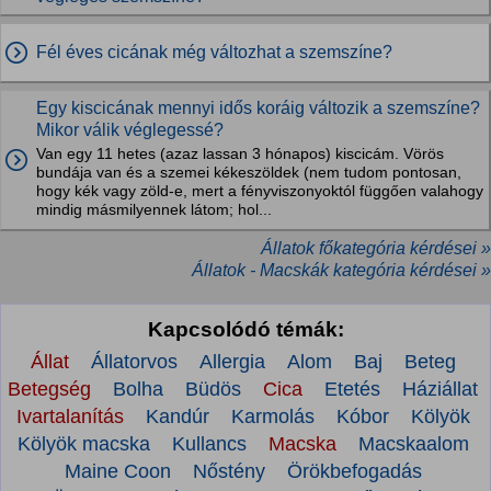
Fél éves cicának még változhat a szemszíne?
Egy kiscicának mennyi idős koráig változik a szemszíne?
Mikor válik véglegessé?
Van egy 11 hetes (azaz lassan 3 hónapos) kiscicám. Vörös
bundája van és a szemei kékeszöldek (nem tudom pontosan,
hogy kék vagy zöld-e, mert a fényviszonyoktól függően valahogy
mindig másmilyennek látom; hol...
Állatok főkategória kérdései »
Állatok - Macskák kategória kérdései »
Kapcsolódó témák:
Állat
Állatorvos
Allergia
Alom
Baj
Beteg
Betegség
Bolha
Büdös
Cica
Etetés
Háziállat
Ivartalanítás
Kandúr
Karmolás
Kóbor
Kölyök
Kölyök macska
Kullancs
Macska
Macskaalom
Maine Coon
Nőstény
Örökbefogadás