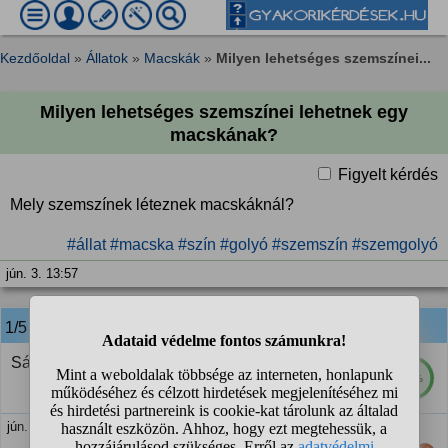
Kezdőoldal
»
Állatok
»
Macskák
»
Milyen lehetséges szemszínei...
Milyen lehetséges szemszínei lehetnek egy
macskának?
Figyelt kérdés
Mely szemszínek léteznek macskáknál?
#állat
#macska
#szín
#golyó
#szemszín
#szemgolyó
jún. 3. 13:57
1/5
anonim
válasza:
Sárga, zöld kék, borostyán, piros
70%
jún. 3. 14:14