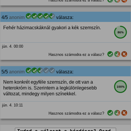
Hasznos számodra ez a válasz?
4/5
anonim
válasza:
Fehér házimacskáknál gyakori a kék szemszín.
86%
jún. 4. 00:00
Hasznos számodra ez a válasz?
5/5
anonim
válasza:
Nem konkrét egyféle szemszín, de ott van a
100%
heterokróm is. Szerintem a legkülönlegesebb
változat, mindegy milyen színekkel.
jún. 4. 10:11
Hasznos számodra ez a válasz?