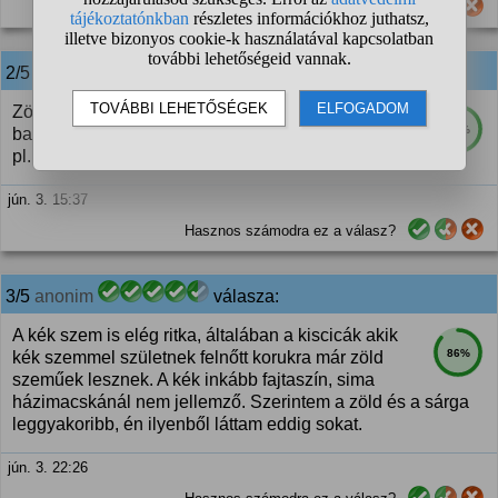
Hasznos számodra ez a válasz?
2/5
anonim
válasza:
Zöld, sárga, kék, barna. Európai házimacskáknál a
88%
barna szem viszonylag ritka, de bizonyos fajtáknál,
pl. a brit rövidszőrűnél, skót lógófülűnél gyakori.
jún. 3. 15:37
Hasznos számodra ez a válasz?
3/5
anonim
válasza:
A kék szem is elég ritka, általában a kiscicák akik
86%
kék szemmel születnek felnőtt korukra már zöld
szeműek lesznek. A kék inkább fajtaszín, sima
házimacskánál nem jellemző. Szerintem a zöld és a sárga
leggyakoribb, én ilyenből láttam eddig sokat.
jún. 3. 22:26