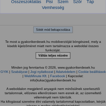
Összeszoktatás
Pisi
Szem
Szőr
Táp
Vemhesség
Sötét mód bekapcsolása
Te most a gyakorikerdesek.hu mobilverzióját böngészed, mely a
kisebb kijelzőméret miatt nem tartalmazza a weboldal összes
funkcióját.
Váltás teljes nézetre
Minden jog fenntartva © 2026, www.gyakorikerdesek.hu
GYIK
|
Szabályzat
|
Jogi nyilatkozat
|
Adatvédelem
|
Cookie beállítások
|
WebMinute Kft.
|
Facebook
| Kapcsolat:
info(kukac)gyakorikerdesek.hu
A weboldalon megjelenő anyagok nem minősülnek szerkesztői
tartalomnak, előzetes ellenőrzésen nem esnek át, az üzemeltető
véleményét nem tükrözik.
Ha kifogással szeretne élni valamely tartalommal kapcsolatban, kérjük
jelezze e-mailes elérhetőségünkön!