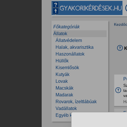
Kezdőo
Főkategóriák
Állatok
Állatvédelem
Halak, akvarisztika
K
Haszonállatok
Hüllők
Kisemlősök
Kutyák
P
Lovak
Sz
Macskák
ta
Madarak
va
H
Rovarok, ízeltlábúak
Vadállatok
E
Egyéb kérdések
k
Kö