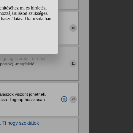
ehet csak a prém miatt a
az nem sok, de elég nagy
10
rengeteg szeretet, törődés,
sportok) -megfelelő
11
álaszok viszont jöhetnek.
furcsa. Tegnap hosszasan
72
 Ti hogy szoktátok