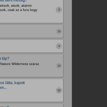
het bent mindig?
kszik, alszik, akármi.
zik, csak az a fura hogy
3
13
4
b táp?
 Nature Wilderness száraz
13
os látta, kapott
m...
10