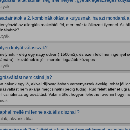
egálisan altathatnak még menhelyen, gyepik egészséges kutyá
utyák
eadatnátok a 2. kombinált oltást a kutyusnak, ha azt mondaná a
tenyésztő az allergiás reakciótól fél, mert már találkozott ilyennel. Az á
sinálnátok?
utyák
ilyen kutyát válasszak?
elynek: - elég egy nagy udvar ( 1500m2), és ezen felül nem igényel sé
zámára) - kezdőnek is jó - mérete: legalább közepes
utyák
grásváltást nem csinálja?
n nálunk egy ló, akivel dijlovaglásban versenyeztek évekig, tehát jól id
rásváltást nem akarja megcsinálni(pedig tudja). Rúd felett átlehet ugr
ll csinálni az ugrásváltást. Valami ötlet hogyan lehetne rávenni hogy m
ovak
aphal mellè mi lenne aktuális diszhal ?
alak, akvarisztika