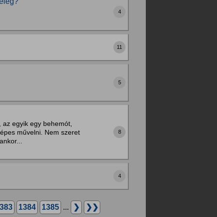
meleg?
4
11
5
, az egyik egy behemót,
 képes művelni. Nem szeret
8
ankor...
4
383
1384
1385
...
❯
❯❯