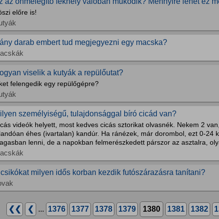
z az önmelegítő fekhely valóban működik? Mennyire lehet ez 
szi előre is!
utyák
ány darab embert tud megjegyezni egy macska?
acskák
ogyan viselik a kutyák a repülőutat?
ket felengedik egy repülőgépre?
utyák
ilyen személyiségű, tulajdonsággal bíró cicád van?
cás videók helyett, most kedves cicás sztorikat olvasnék. Nekem 2 van
llandóan éhes (ivartalan) kandúr. Ha ránézek, már dorombol, ezt 0-24
gasban lenni, de a napokban felmerészkedett párszor az asztalra, oly
acskák
 csikókat milyen idős korban kezdik futószárazásra tanítani?
ovak
❮❮
❮
...
1376
1377
1378
1379
1380
1381
1382
1