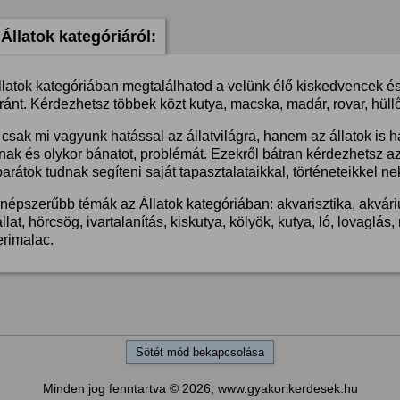
Állatok kategóriáról:
llatok kategóriában megtalálhatod a velünk élő kiskedvencek és 
ánt. Kérdezhetsz többek közt kutya, macska, madár, rovar, hüllő
csak mi vagyunk hatással az állatvilágra, hanem az állatok is 
nak és olykor bánatot, problémát. Ezekről bátran kérdezhetsz a
barátok tudnak segíteni saját tapasztalataikkal, történeteikkel ne
népszerűbb témák az Állatok kategóriában: akvarisztika, akvárium
llat, hörcsög, ivartalanítás, kiskutya, kölyök, kutya, ló, lovaglá
erimalac.
Sötét mód bekapcsolása
Minden jog fenntartva © 2026, www.gyakorikerdesek.hu