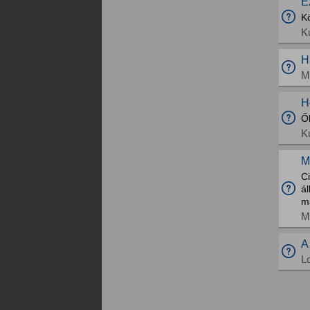
E
Kö
K
H
M
H
Ő
K
M
Ci
á
ma
M
A
L