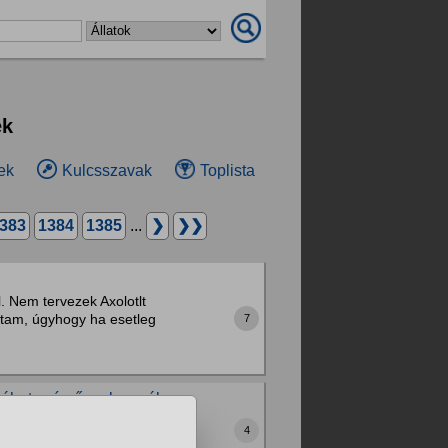
ek
ek
Kulcsszavak
Toplista
383
1384
1385
...
❯
❯❯
ól. Nem tervezek Axolotlt
áltam, úgyhogy ha esetleg
7
 méhet száműznek a méh
4