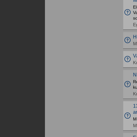
M
El
V
so
E
H
M
V
K
N
R
k
K
1
a
Me
M