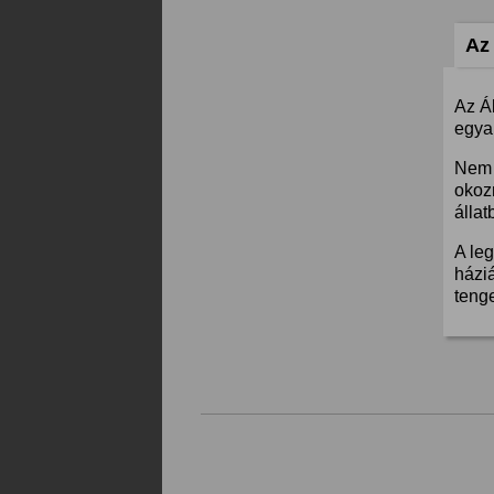
Az 
Az Á
egyar
Nem 
okoz
állat
A leg
háziá
teng