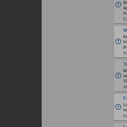
El
ág
is
E
M
K
hí
jó
K
T
M
ne
19
M
F
Lá
n
K