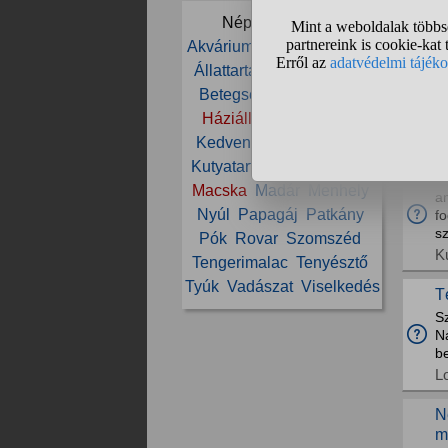
R
Népszerű témák:
Akvárium
Állat
Állatorvos
M
Állattartás
Állatvédelem
S
Betegség
Cica
Etetés
i
ci
Háziállat
Ivartalanítás
M
Kedvenc
Kölyök
Kutya
Kutyatartás
Ló
Lovaglás
M
Macska
Madár
Menhely
am
Nyúl
Papagáj
Patkány
fo
sz
Pók
Rovar
Szomszéd
K
Tengerimalac
Tenyésztő
Tyúk
Vadászat
Viselkedés
T
Sz
Na
b
L
N
m