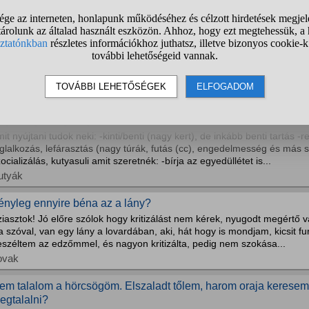
ovarok, ízeltlábúak
elyik macskahàzat vegyem?
zükségünk van egy meleg bújóra, ez a kettő nagyjàból ugyanolyan, de l
gloo valahogy melegebbnek tűnik.. Meg 1-1 centivel nagyobb, mondjuk 
cànak lenne. A kék viszont jobban illene a szobàba, ahol lesz. És az...
acskák
ilyen fajta kutyát ajánlotok?
it nyújtani tudok neki: -kinti/benti (nagy kert), de inkább benti tartás -
glalkozás, lefárasztás (nagy túrák, futás (cc), engedelmesség és más 
ocializálás, kutyasuli amit szeretnék: -bírja az egyedüllétet is...
utyák
ényleg ennyire béna az a lány?
iasztok! Jó előre szólok hogy kritizálást nem kérek, nyugodt megértő v
 szóval, van egy lány a lovardában, aki, hát hogy is mondjam, kicsit 
eszéltem az edzőmmel, és nagyon kritizálta, pedig nem szokása...
ovak
em talalom a hörcsögöm. Elszaladt tőlem, harom oraja keresem.
egtalalni?