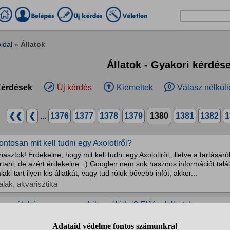
ldal
»
Állatok
Állatok - Gyakori kérdés
érdések
Új kérdés
Kiemeltek
Válasz nélküli
❮❮
❮
...
1376
1377
1378
1379
1380
1381
1382
1
ontosan mit kell tudni egy Axolotlről?
iasztok! Érdekelne, hogy mit kell tudni egy Axolotlről, illetve a tartásár
rtani, de azért érdekelne. :) Googlen nem sok hasznos információt tal
laki tart ilyen kis állatkát, vagy tud róluk bővebb infót, akkor...
alak, akvarisztika
gy méh képes egymaga hibernálódni? Előfordulhat, hogy egy
asból?
szönöm a választ/válaszokat előre is!