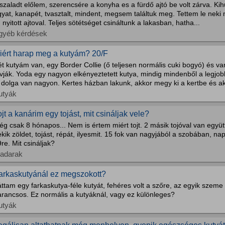
szaladt előlem, szerencsére a konyha es a fürdő ajtó be volt zárva. Ki
yat, kanapét, tvasztalt, mindent, megsem találtuk meg. Tettem le neki 
, nyitott ajtoval. Teljes sötétséget csináltunk a lakasban, hatha...
gyéb kérdések
iért harap meg a kutyám? 20/F
ét kutyám van, egy Border Collie (ő teljesen normális cuki bogyó) és 
vják. Yoda egy nagyon elkényeztetett kutya, mindig mindenből a legjobb
 dolga van nagyon. Kertes házban lakunk, akkor megy ki a kertbe és ak
utyák
ojt a kanárim egy tojást, mit csináljak vele?
ég csak 8 hónapos... Nem is értem miért tojt. 2 másik tojóval van egy
kik zöldet, tojást, répát, ilyesmit. 15 fok van nagyjából a szobában, n
re. Mit csináljak?
adarak
arkaskutyánál ez megszokott?
ttam egy farkaskutya-féle kutyát, fehéres volt a szőre, az egyik szeme
arancsos. Ez normális a kutyáknál, vagy ez különleges?
utyák