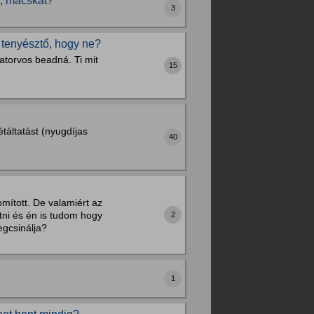
t, macskát?
3
 tenyésztő, hogy ne?
llatorvos beadná. Ti mit
15
táltatást (nyugdíjas
40
omított. De valamiért az
atni és én is tudom hogy
2
egcsinálja?
1