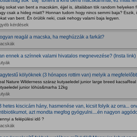
ostanság sok "baj" történt a kinti benti macskámmal, ez miatt le
ég sokat van bent a macskám, éjjel is, általában tök random helyeken fe
agy csak a hideg miatt? Honnan tudom hogy nincs semmi baja? Eszik, is
kat van bent. Én örülök neki, csak nehogy valami baja legyen.
gyéb kérdések
ogyan reagál a macska, ha meghúzzák a farkát?
acskák
an ennek a színnek valami hivatalos megnevezése? (Insta link)
utyák
agytestű kölyöknek (3 hónapos rottim van) melyik a megfelelőb
eal Nature Wilderness száraz kutyaeledel junior large breed kacsaReal
utyaeledel junior lóhús&marha 12kg
utyák
3 hetes kiscicám hány, hasmenése van, kicsit folyik az orra... orv
ntibiotikumot, azt mondta megfog gyógyulni....én nagyon aggódo
nnyi a felépülèsi idő ?
acskák