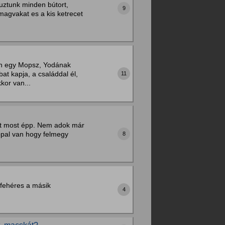
huztunk minden bútort,
9
magvakat es a kis ketrecet
van egy Mopsz, Yodának
at kapja, a családdal él,
11
kor van...
ütt most épp. Nem adok már
appal van hogy felmegy
8
 fehéres a másik
4