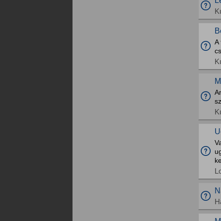
L
K
B
A 
c
K
M
Am
s
K
U
Va
ug
ke
L
N
H