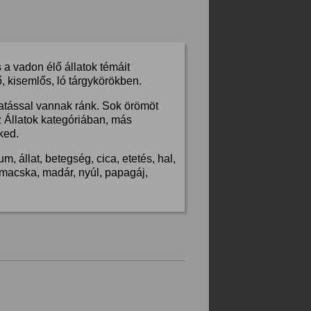
a vadon élő állatok témáit
, kisemlős, ló tárgykörökben.
hatással vannak ránk. Sok örömöt
z Állatok kategóriában, más
ked.
, állat, betegség, cica, etetés, hal,
s, macska, madár, nyúl, papagáj,