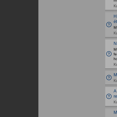
me
K
H
é
M
K
N
Mo
fe
h
K
M
K
A
r
K
M