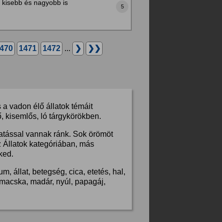
t kisebb és nagyobb is
5
470
1471
1472
...
❯
❯❯
a vadon élő állatok témáit
, kisemlős, ló tárgykörökben.
hatással vannak ránk. Sok örömöt
z Állatok kategóriában, más
ked.
, állat, betegség, cica, etetés, hal,
s, macska, madár, nyúl, papagáj,