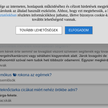
gyeztek már fel olyan esetet, hogy például megmentettek valakit?
gyéb kérdések
ilyen feladatokat lovagoltok?
z lenne a kérdésem, hogy milyen jellegű feladatokat lovagoltok? Nem a
atanyomfigurákra gondolok. Hanem valami többre. Nem is küldő, belső 
yesmi, hanem mondjuk... nem is tudom ki... egyszerű kígyóvonal középen k
ovak
zerintetek mehetek lovardákban segíteni?
em kérek érte semmi/ se lovaglást viszont szívesen segítenék egy lov
ergelni/kantározni vagy sétáltatni kisgyerekek alatt. Járok lovagolni d
tthonomtól szóval nem tudok heti többször odamenni. Egyszer megkérde
ovak
 mókus 🐿️ rokona az egérnek?
isemlősök
 teknőctarka cicákat miért nehéz örökbe adni?
árga-fekete.
acskák