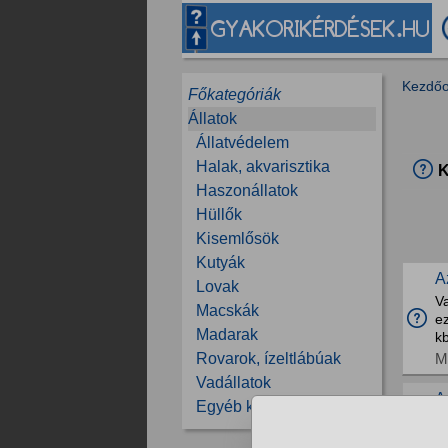
Kezdőo
Főkategóriák
Állatok
Állatvédelem
Halak, akvarisztika
K
Haszonállatok
Hüllők
Kisemlősök
Kutyák
A
Lovak
V
Macskák
e
Madarak
kb
M
Rovarok, ízeltlábúak
Vadállatok
A
Egyéb kérdések
A 
él