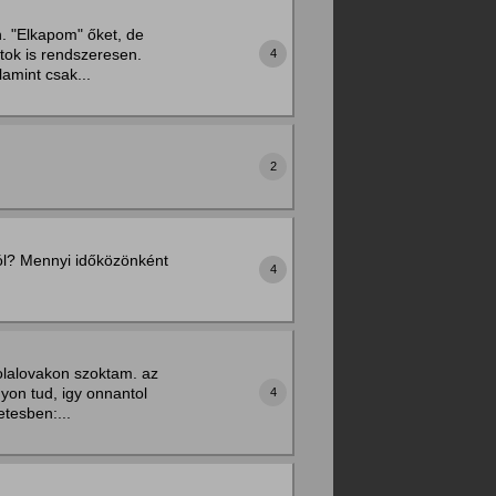
. "Elkapom" őket, de
ok is rendszeresen.
4
amint csak...
2
sról? Mennyi időközönként
4
olalovakon szoktam. az
yon tud, igy onnantol
4
tesben:...