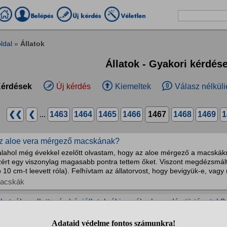
ldal
»
Állatok
Állatok - Gyakori kérdés
érdések
Új kérdés
Kiemeltek
Válasz nélküli
❮❮
❮
...
1463
1464
1465
1466
1467
1468
1469
1
z aloe vera mérgező macskának?
alahol még évekkel ezelőtt olvastam, hogy az aloe mérgező a macskákn
zért egy viszonylag magasabb pontra tettem őket. Viszont megdézsmálta
 10 cm-t leevett róla). Felhívtam az állatorvost, hogy bevigyük-e, vagy 
acskák
 kutyák mellett más háziállatokról is szólnak csodás történetek?
valóság és az irodalom is tele van olyan történetekkel, ahol a kutyák 
etre szóló barátai a gazdájuknak, akit az életük árán is megvédenek. Má