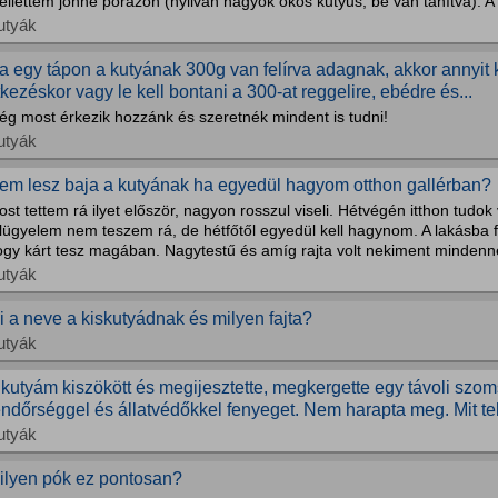
llettem jönne pórázon (nyilván nagyok okos kutyus, be van tanítva). A 
utyák
a egy tápon a kutyának 300g van felírva adagnak, akkor annyit 
tkezéskor vagy le kell bontani a 300-at reggelire, ebédre és...
ég most érkezik hozzánk és szeretnék mindent is tudni!
utyák
em lesz baja a kutyának ha egyedül hagyom otthon gallérban?
st tettem rá ilyet először, nagyon rosszul viseli. Hétvégén itthon tudok
lügyelem nem teszem rá, de hétfőtől egyedül kell hagynom. A lakásba f
ogy kárt tesz magában. Nagytestű és amíg rajta volt nekiment mindenne
utyák
i a neve a kiskutyádnak és milyen fajta?
utyák
 kutyám kiszökött és megijesztette, megkergette egy távoli szo
endőrséggel és állatvédőkkel fenyeget. Nem harapta meg. Mit te
utyák
ilyen pók ez pontosan?