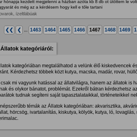
r hónapja kezdett megjelenni a házban azóta kb 8 db ot ütöttem le vol
gyarát és még az a kérdésem hogy kell e tőle tartani
ovarok, ízeltlábúak
❮❮
❮
...
1463
1464
1465
1466
1467
1468
1469
1
Állatok kategóriáról:
llatok kategóriában megtalálhatod a velünk élő kiskedvencek és 
ánt. Kérdezhetsz többek közt kutya, macska, madár, rovar, hüllő
csak mi vagyunk hatással az állatvilágra, hanem az állatok is 
nak és olykor bánatot, problémát. Ezekről bátran kérdezhetsz a
barátok tudnak segíteni saját tapasztalataikkal, történeteikkel ne
népszerűbb témák az Állatok kategóriában: akvarisztika, akvárium
llat, hörcsög, ivartalanítás, kiskutya, kölyök, kutya, ló, lovaglá
erimalac.