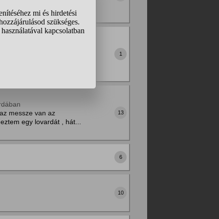
z átlagos
állítás, combra való meg
1
is kör kifelé......
ardában
e az messze van az
13
ztem egy lovardát , hát...
6
10