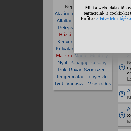
je
Népszerű témák:
E
Akvárium
Állat
Állatorvos
M
Állattartás
Állatvédelem
A
Betegség
Cica
Etetés
p
Háziállat
Ivartalanítás
il
Kedvenc
Kölyök
Kutya
L
Kutyatartás
Ló
Lovaglás
S
Macska
Madár
Menhely
N
Nyúl
Papagáj
Patkány
ny
Pók
Rovar
Szomszéd
o
Tengerimalac
Tenyésztő
L
Tyúk
Vadászat
Viselkedés
A
K
A
S
M