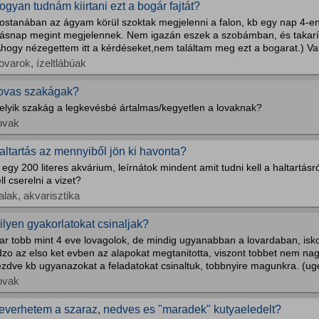
ogyan tudnám kiirtani ezt a bogár fajtát?
ostanában az ágyam körül szoktak megjelenni a falon, kb egy nap 4-en
ásnap megint megjelennek. Nem igazán eszek a szobámban, és takarít
hogy nézegettem itt a kérdéseket,nem találtam meg ezt a bogarat.) Val
ovarok, ízeltlábúak
ovas szakágak?
elyik szakág a legkevésbé ártalmas/kegyetlen a lovaknak?
ovak
altartás az mennyiből jön ki havonta?
 egy 200 literes akvárium, leírnátok mindent amit tudni kell a haltartá
ll cserelni a vizet?
alak, akvarisztika
ilyen gyakorlatokat csinaljak?
ar tobb mint 4 eve lovagolok, de mindig ugyanabban a lovardaban, isk
zo az elso ket evben az alapokat megtanitotta, viszont tobbet nem nag
zdve kb ugyanazokat a feladatokat csinaltuk, tobbnyire magunkra. (uge
ovak
everhetem a szaraz, nedves es "maradek" kutyaeledelt?