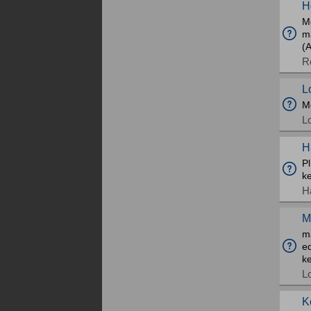
H
M
m
(A
R
L
M
L
H
Pl
ke
H
M
m
ed
ke
L
K