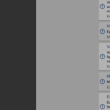
Va
ad
m
K
H
Eg
M
V
Va
fi
ne
K
M
Mi
E
E
É
N