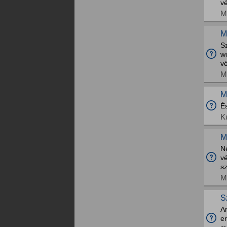
vé
M
M
S
wc
v
M
M
É
K
M
Ne
v
sz
M
S
Am
e