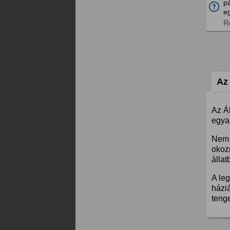
pá
eg
R
Az 
Az Á
egyar
Nem 
okoz
állat
A leg
háziá
teng