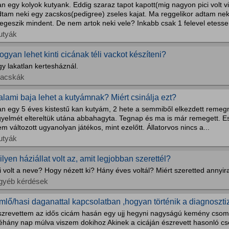
n egy kolyok kutyank. Eddig szaraz tapot kapott(mig nagyon pici volt v
tam neki egy zacskos(pedigree) zseles kajat. Ma reggelikor adtam neki
egeszik mindent. De nem artok neki vele? Inkabb csak 1 felevel etess
utyák
ogyan lehet kinti cicának téli vackot készíteni?
y lakatlan kertesháznál.
acskák
alami baja lehet a kutyámnak? Miért csinálja ezt?
n egy 5 éves kistestű kan kutyám, 2 hete a semmiből elkezdett remegni
gyelmét eltereltük utána abbahagyta. Tegnap és ma is már remegett. Es
m változott ugyanolyan játékos, mint ezelőtt. Állatorvos nincs a...
utyák
ilyen háziállat volt az, amit legjobban szerettél?
 volt a neve? Hogy nézett ki? Hány éves voltál? Miért szeretted annyir
gyéb kérdések
mlő/hasi daganattal kapcsolatban ,hogyan történik a diagnoszti
szrevettem az idős cicám hasán egy ujj hegyni nagyságú kemény csomó
éhány nap múlva viszem dokihoz Akinek a cicáján észrevett hasonló cso