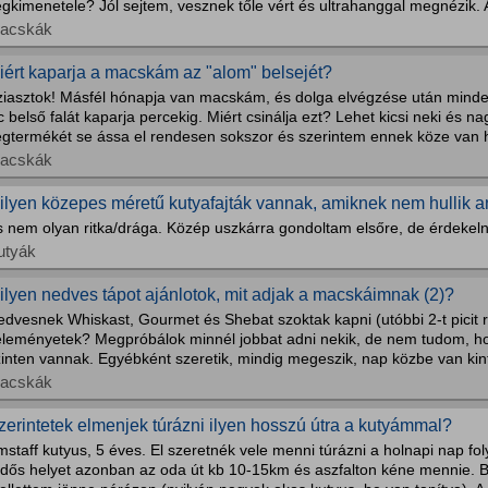
gkimenetele? Jól sejtem, vesznek tőle vért és ultrahanggal megnézik. Ak
acskák
iért kaparja a macskám az "alom" belsejét?
ziasztok! Másfél hónapja van macskám, és dolga elvégzése után mind
 belső falát kaparja percekig. Miért csinálja ezt? Lehet kicsi neki és n
égtermékét se ássa el rendesen sokszor és szerintem ennek köze van 
acskák
ilyen közepes méretű kutyafajták vannak, amiknek nem hullik a
s nem olyan ritka/drága. Közép uszkárra gondoltam elsőre, de érdekeln
utyák
ilyen nedves tápot ajánlotok, mit adjak a macskáimnak (2)?
dvesnek Whiskast, Gourmet és Shebat szoktak kapni (utóbbi 2-t picit r
éleményetek? Megpróbálok minnél jobbat adni nekik, de nem tudom, h
inten vannak. Egyébként szeretik, mindig megeszik, nap közbe van kint
acskák
zerintetek elmenjek túrázni ilyen hosszú útra a kutyámmal?
staff kutyus, 5 éves. El szeretnék vele menni túrázni a holnapi nap f
rdős helyet azonban az oda út kb 10-15km és aszfalton kéne mennie. Bi