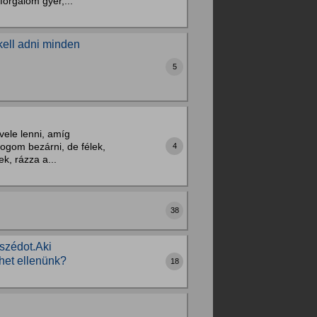
forgalom gyér,...
kell adni minden
5
 vele lenni, amíg
ogom bezárni, de félek,
4
k, rázza a...
38
mszédot.Aki
het ellenünk?
18