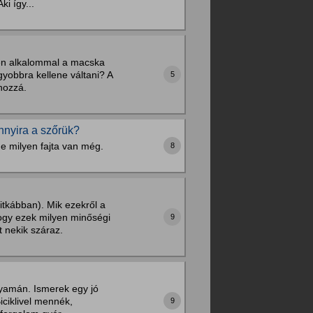
i így...
en alkalommal a macska
agyobbra kellene váltani? A
5
hozzá.
nnyira a szőrük?
e milyen fajta van még.
8
itkábban). Mik ezekről a
ogy ezek milyen minőségi
9
 nekik száraz.
olyamán. Ismerek egy jó
ciklivel mennék,
9