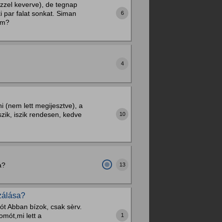
izzel keverve), de tegnap
 par falat sonkat. Siman
6
em?
4
 (nem lett megijesztve), a
zik, iszik rendesen, kedve
10
a?
13
zálása?
t Abban bízok, csak sèrv.
mót,mi lett a
1