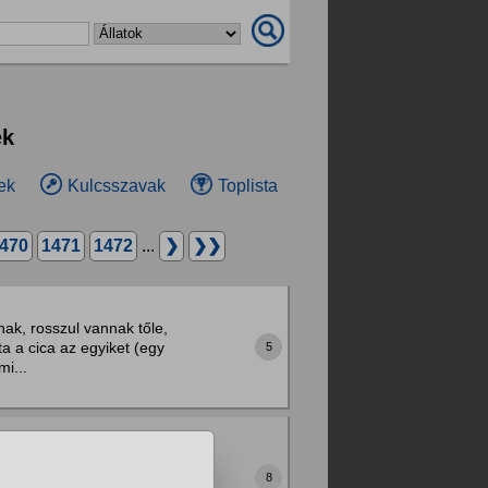
ek
ek
Kulcsszavak
Toplista
470
1471
1472
...
❯
❯❯
ak, rosszul vannak tőle,
 a cica az egyiket (egy
5
mi...
megmentik emberek életét,
s háziállatokkal is
8