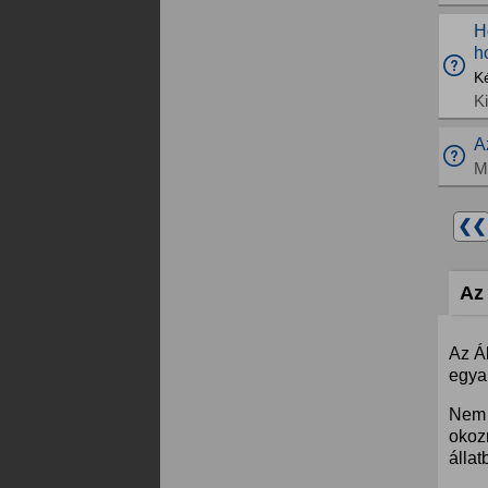
H
h
Ké
K
A
M
❮❮
Az 
Az Á
egyar
Nem 
okoz
állat