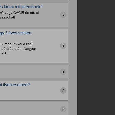
s társai mit jelentenek?
CAC vagy CACIB és társai
2
álaszokat!
gy 3 éves szintén
tuk magunkkal a régi
1
bb sérülés után. Nagyon
azt...
5
ni ilyen esetben?
8
5