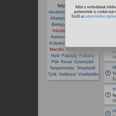
L
Népszerű témák:
K
Akvárium
Állat
Állatorvos
Állattartás
Állatvédelem
M
Betegség
Cica
Etetés
K
Háziállat
Ivartalanítás
H
Kedvenc
Kölyök
Kutya
4
Kutyatartás
Ló
Lovaglás
l
Macska
Madár
Menhely
t
Nyúl
Papagáj
Patkány
M
Pók
Rovar
Szomszéd
Mi
Tengerimalac
Tenyésztő
T
Tyúk
Vadászat
Viselkedés
E
H
I
M
H