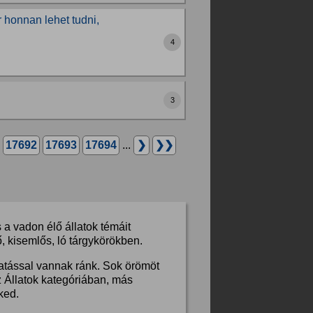
 honnan lehet tudni,
4
3
17692
17693
17694
...
❯
❯❯
a vadon élő állatok témáit
, kisemlős, ló tárgykörökben.
hatással vannak ránk. Sok örömöt
z Állatok kategóriában, más
ked.