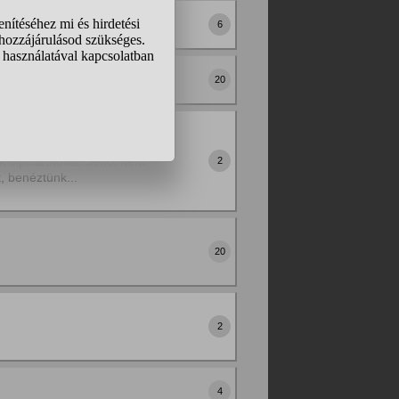
6
20
bb macsek a világon. A
 elpusztította. Sehol nem
2
, benéztünk...
20
2
4