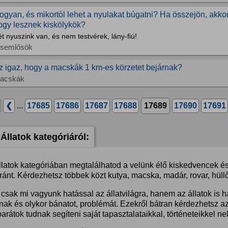
ogyan, és mikortól lehet a nyulakat búgatni? Ha összejön, akkor
ogy lesznek kiskölykök?
t nyuszink van, és nem testvérek, lány-fiú!
isemlősök
z igaz, hogy a macskák 1 km-es körzetet bejárnak?
acskák
❮
...
17685
17686
17687
17688
17689
17690
17691
Állatok kategóriáról:
llatok kategóriában megtalálhatod a velünk élő kiskedvencek és 
ánt. Kérdezhetsz többek közt kutya, macska, madár, rovar, hüllő
csak mi vagyunk hatással az állatvilágra, hanem az állatok is 
nak és olykor bánatot, problémát. Ezekről bátran kérdezhetsz a
barátok tudnak segíteni saját tapasztalataikkal, történeteikkel ne