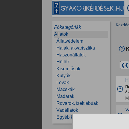
Kezdőo
Főkategóriák
Állatok
Állatvédelem
Halak, akvarisztika
K
Haszonállatok
Hüllők
❮❮
Kisemlősök
Kutyák
H
Lovak
Ré
Macskák
ő
Madarak
M
Rovarok, ízeltlábúak
V
Vadállatok
S
Egyéb kérdések
E