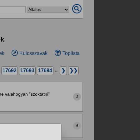
ek
ek
Kulcsszavak
Toplista
17692
17693
17694
...
❯
❯❯
tne valahogyan "szoktatni"
2
t, nemcsak dumálnak.
6