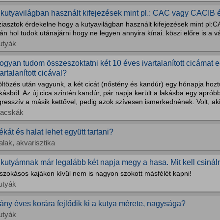
 kutyavilágban használt kifejezések mint pl.: CAC vagy CACIB é
ziasztok érdekelne hogy a kutyavilágban használt kifejezések mint pl:
án hol tudok utánajárni hogy ne legyen annyira kínai. köszi előre is a v
utyák
ogyan tudom összeszoktatni két 10 éves ivartalanított cicámat e
artalanított cicával?
öltözés után vagyunk, a két cicát (nőstény és kandúr) egy hónapja hoz
kásból. Az új cica szintén kandúr, pár napja került a lakásba egy apró
resszív a másik kettővel, pedig azok szívesen ismerkednének. Volt, aki 
acskák
ékát és halat lehet együtt tartani?
alak, akvarisztika
 kutyámnak már legalább két napja megy a hasa. Mit kell csinál
szokásos kajákon kívül nem is nagyon szokott másfélét kapni!
utyák
ány éves korára fejlődik ki a kutya mérete, nagysága?
utyák