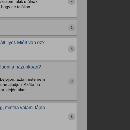
akszom, akik utálnak
7
hogy ne találjon...
1
 ilyet. Miért van ez?
3
 aludni a házunkban?
ejöjjön, aztán este nem
3
enn aludjon. Azóta ha
ar idején akar...
, mintha valami fájna
3