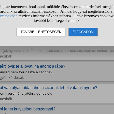
ehet westie fajtájú kutyát tartani 50 négyzetméteren?
utyák
eddig él egy jól táplált dzsungáriai törpehörcsög?
isemlősök
ogyan találhatnám meg eltűnt cicámat?
 hónapos kiscicám egyszerűen eltűnt, pedig talán ő volt a leghűségese
egnagyobb valószínűsége annak van, hogy két állatgyűlölő szomszédunk
aláljuk nyomát sem. Tettem ki plakátokat, körbekérdeztem az embereket
acskák
ért lövik le a lovat, ha eltörik a lába?
ényleg nem forr össze a csontja?
gyéb kérdések
ol van olyan oldal ahol a cicának lehet valamit nyerni?
lyen nyeremény játékra gondolok.
acskák
ol lehet kutyasípot beszerezni?