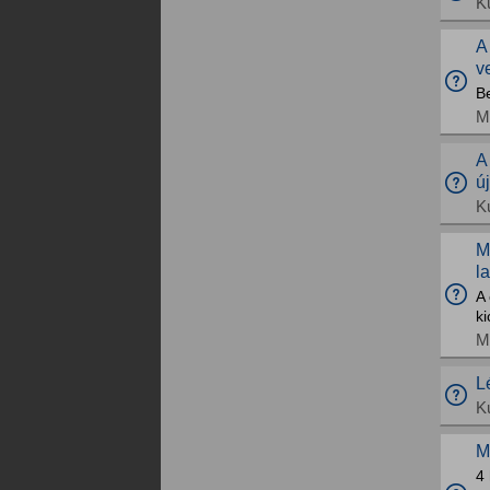
K
A
v
B
M
A
ú
K
M
l
A 
k
M
L
K
M
4 