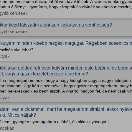
zerintem most sem önszántából van távol tőlünk. A szomszédokra gyan
nden élőlényt - gyanítom, hogy elkapták és elvitték valahová messzire, 
gyéb kérdések
ikor kezd látszadni a shi-zuh kiskutyán a vemhesség?
gyéb kérdések
 kutyám minden kisebb rezgést megugat. Régebben sosem csinált
cszihés oka lehet?
utyák
iért akar golden retriever kutyám minden este bejönni és benn
él, vagy a gazdi közelében szeretne lenni?
éha megengedtem neki, hogy a nagy hidegben vagy a nagy melegben b
kart kimenni. Úgy kért a szemével, hogy egyszer megengedtem, hogy b
heti bekérezkedik és benn alszik. A vihartól nagyon fél, de nem csak vih
utyák
alami van a cicámmal, mert ha megakarom simizni, akkor nyávog
eki. Mit csináljak?
éztem, gyengén nyomogattam a lábát, és akkor nyávogott!
acskák