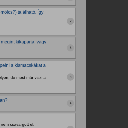
ölcs?) található. Így
2
megint kikaparja, vagy
3
ipelni a kismacskákat a
helyen, de most már viszi a
3
van?
4
 nem csavargott el,