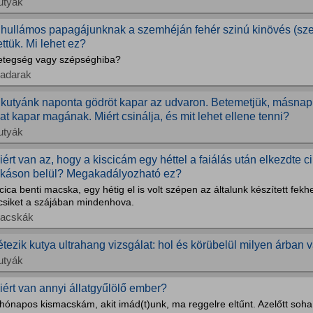
utyák
 hullámos papagájunknak a szemhéján fehér szinú kinövés (szem
ettük. Mi lehet ez?
etegség vagy szépséghiba?
adarak
 kutyánk naponta gödröt kapar az udvaron. Betemetjük, másnap 
jat kapar magának. Miért csinálja, és mit lehet ellene tenni?
utyák
iért van az, hogy a kiscicám egy héttel a faiálás után elkezdte c
akáson belül? Megakadályozható ez?
cica benti macska, egy hétig el is volt szépen az általunk készített fek
icsiket a szájában mindenhova.
acskák
étezik kutya ultrahang vizsgálat: hol és körübelül milyen árban 
utyák
iért van annyi állatgyűlölő ember?
hónapos kismacskám, akit imád(t)unk, ma reggelre eltűnt. Azelőtt soha