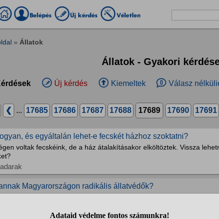
ldal
»
Állatok
Állatok - Gyakori kérdés
érdések
Új kérdés
Kiemeltek
Válasz nélküli
❮
...
17685
17686
17687
17688
17689
17690
17691
ogyan, és egyáltalán lehet-e fecskét házhoz szoktatni?
gen voltak fecskéink, de a ház átalakításakor elköltöztek. Vissza lehe
ket?
adarak
annak Magyarországon radikális állatvédők?
zerintem szükség lenne olyan állatvédőkre, akik CSINÁLNAK is valami
gyéb kérdések