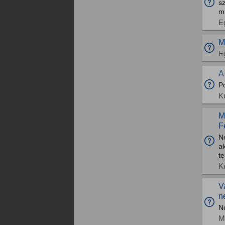
s
mi
E
M
E
A
P
K
M
F
N
a
te
K
V
n
N
M