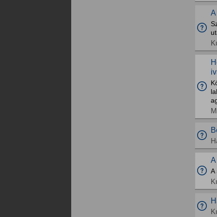
A
S
ut
K
H
iv
K
la
ag
M
B
H
A
A 
K
H
K