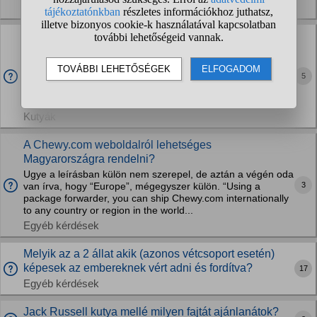
Kutyák
Kennel köhögést ugye nem tudom tovább "szállítani"
másik kutyának?
Hülye kérdés gondolom de most voltam egy kutyánál aki
5
nagyon csúnyán köhög, simogattam össze vissza, viszont
van a családban más kutya is és nem akarom, hogy
valamilyen módon emiatt elkapja. Ne nézzetek...
Kutyák
A Chewy.com weboldalról lehetséges
Magyarországra rendelni?
Ugye a leírásban külön nem szerepel, de aztán a végén oda
3
van írva, hogy “Europe”, mégegyszer külön. “Using a
package forwarder, you can ship Chewy.com internationally
to any country or region in the world...
Egyéb kérdések
Melyik az a 2 állat akik (azonos vétcsoport esetén)
képesek az embereknek vért adni és fordítva?
17
Egyéb kérdések
Jack Russell kutya mellé milyen fajtát ajánlanátok?