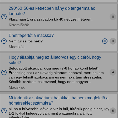
290*60*50-es ketrecben hány db tengerimalac
tartható?
8
Plusz napi 1 óra szabadon kb 40 négyzetméteren.
Kisemlősök
Ehet tepertőt a macska?
Nem túl zsíros neki?
11
Macskák
Hogy állapítja meg az állatorvos egy cicáról, hogy
süket?
Befogadott utcacica, kicsi még (7-8 hónap körül lehet).
4
Eredetileg csak az udvarig akartam behozni, mert nekem
van egy felnőtt szobacicám és nem akartam stresszelni.
Később kezdtem észrevenni, hogy nem nagyon...
Macskák
Mi történik az akváriumi halakkal, ha nem megfelelő a
hőmérséklet számukra?
pl. ha a hűvösebb idővel a víz is hűl, fűtésük pedig nincs, így
5
1-2 fokkal hidegebb van, mint a számukra ajánlott
hőmérséklet.