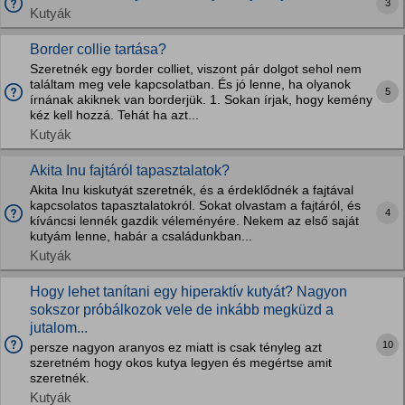
3
Kutyák
Border collie tartása?
Szeretnék egy border colliet, viszont pár dolgot sehol nem
találtam meg vele kapcsolatban. És jó lenne, ha olyanok
5
írnának akiknek van borderjük. 1. Sokan írjak, hogy kemény
kéz kell hozzá. Tehát ha azt...
Kutyák
Akita Inu fajtáról tapasztalatok?
Akita Inu kiskutyát szeretnék, és a érdeklődnék a fajtával
kapcsolatos tapasztalatokról. Sokat olvastam a fajtáról, és
4
kíváncsi lennék gazdik véleményére. Nekem az első saját
kutyám lenne, habár a családunkban...
Kutyák
Hogy lehet tanítani egy hiperaktív kutyát? Nagyon
sokszor próbálkozok vele de inkább megküzd a
jutalom...
10
persze nagyon aranyos ez miatt is csak tényleg azt
szeretném hogy okos kutya legyen és megértse amit
szeretnék.
Kutyák