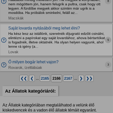
8
nem mögöttem jön, hanem felugrik a pultra, csak hogy ott
legyen. A fürdőbe megyek akkor szintén már ugrik is a
mosdóba. Ha próbálok sminkelni, feláll az...
Macskák
Saját lovarda nyitásából meg lehet élni?
Ha kész lesz az istállónk, szeretnék díjugrató edzőit csinálni,
elintézni a papírokat egy saját lovardához, ahova bértartókat
5
is fogadnék, illetve oktatnék. Ha olyan helyen vagyunk, ahol
lenne rá igény (a...
Lovak
Ő milyen bogár lehet vajon?
3
Rovarok, ízeltlábúak
❮❮
❮
...
2165
2166
2167
...
❯
❯❯
Az Állatok kategóriáról:
Az Állatok kategóriában megtalálhatod a velünk élő
kiskedvencek és a vadon élő állatok témáit egyaránt.