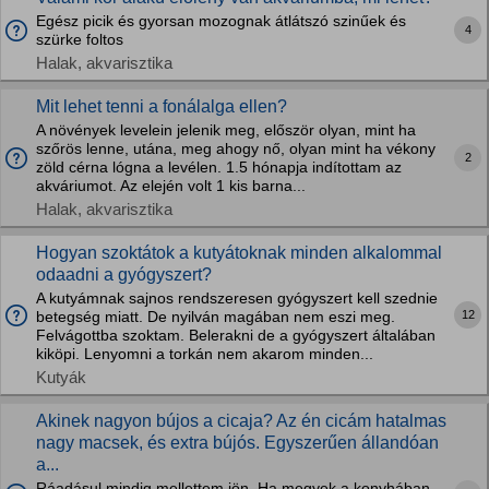
Egész picik és gyorsan mozognak átlátszó szinűek és
4
szürke foltos
Halak, akvarisztika
Mit lehet tenni a fonálalga ellen?
A növények levelein jelenik meg, először olyan, mint ha
szőrös lenne, utána, meg ahogy nő, olyan mint ha vékony
2
zöld cérna lógna a levélen. 1.5 hónapja indítottam az
akváriumot. Az elején volt 1 kis barna...
Halak, akvarisztika
Hogyan szoktátok a kutyátoknak minden alkalommal
odaadni a gyógyszert?
A kutyámnak sajnos rendszeresen gyógyszert kell szednie
12
betegség miatt. De nyilván magában nem eszi meg.
Felvágottba szoktam. Belerakni de a gyógyszert általában
kiköpi. Lenyomni a torkán nem akarom minden...
Kutyák
Akinek nagyon bújos a cicaja? Az én cicám hatalmas
nagy macsek, és extra bújós. Egyszerűen állandóan
a...
Ráadásul mindig mellettem jön. Ha megyek a konyhában,