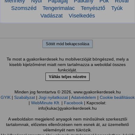
Menhely
Nyúl
Papagáj
Patkány
Pók
Rovar
Szomszéd
Tengerimalac
Tenyésztő
Tyúk
Vadászat
Viselkedés
Sötét mód bekapcsolása
Te most a gyakorikerdesek.hu mobilverzióját böngészed, mely a
kisebb kijelzőméret miatt nem tartalmazza a weboldal összes
funkcióját.
Váltás teljes nézetre
Minden jog fenntartva © 2026, www.gyakorikerdesek.hu
GYIK
|
Szabályzat
|
Jogi nyilatkozat
|
Adatvédelem
|
Cookie beállítások
|
WebMinute Kft.
|
Facebook
| Kapcsolat:
info(kukac)gyakorikerdesek.hu
A weboldalon megjelenő anyagok nem minősülnek szerkesztői
tartalomnak, előzetes ellenőrzésen nem esnek át, az üzemeltető
véleményét nem tükrözik.