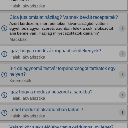
Halak, akvarisztika
Cica jutalomfalat házilag? Vannak bevált recepteitek?
Azért kérdezem, mert pénteken kíváncsiságból vettem
egyet, és nagyon szereti, azonban félek a sok ízfokozótól
7
ami benne van. Házilag milyet szoktatok csinálni?
Macskák
Igaz, hogy a medúzák roppant sérülékenyek?
2
Halak, akvarisztika
3-4 db egynemű testvér törpehörcsögöt tarthatok egy
helyen?
7
Kisemlősök
Igaz hogy a medúza beszorul a sarokba?
4
Halak, akvarisztika
Lehet meduzat akvariumban tartani?
5
Halak, akvarisztika
Valami kör alakú élőlény van akváriumba, mi lehet?