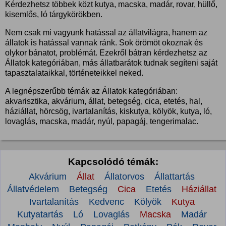
Kérdezhetsz többek közt kutya, macska, madár, rovar, hüllő,
kisemlős, ló tárgykörökben.
Nem csak mi vagyunk hatással az állatvilágra, hanem az
állatok is hatással vannak ránk. Sok örömöt okoznak és
olykor bánatot, problémát. Ezekről bátran kérdezhetsz az
Állatok kategóriában, más állatbarátok tudnak segíteni saját
tapasztalataikkal, történeteikkel neked.
A legnépszerűbb témák az Állatok kategóriában:
akvarisztika, akvárium, állat, betegség, cica, etetés, hal,
háziállat, hörcsög, ivartalanítás, kiskutya, kölyök, kutya, ló,
lovaglás, macska, madár, nyúl, papagáj, tengerimalac.
Kapcsolódó témák:
Akvárium
Állat
Állatorvos
Állattartás
Állatvédelem
Betegség
Cica
Etetés
Háziállat
Ivartalanítás
Kedvenc
Kölyök
Kutya
Kutyatartás
Ló
Lovaglás
Macska
Madár