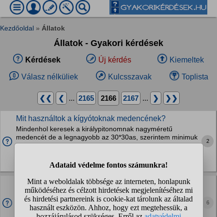
Kezdőoldal
»
Állatok
Állatok - Gyakori kérdések
Kérdések
Új kérdés
Kiemeltek
Válasz nélküliek
Kulcsszavak
Toplista
❮❮
❮
...
2165
2166
2167
...
❯
❯❯
Mit használtok a kígyótoknak medencének?
Mindenhol keresek a királypitonomnak nagyméretű
medencét de a legnagyobb az 30*30as, szerintem minimuk
2
50*30-40es kéne felnőtt korára, honnan tudnék szerezni? Ki
mit használ medencének?
Hüllők
Van egy angol cocker spánielem, aki kan és 4 éves.
Szerintetek miért tolat folyton a fejét lóbálva?
6
Állatorvos mindent rendben talált (gerinc, szem,
idegrendszer).