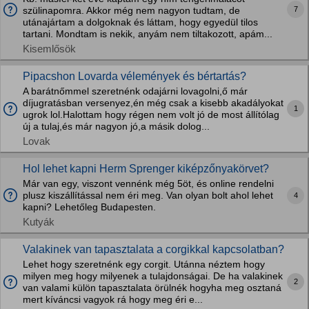
7
szülinapomra. Akkor még nem nagyon tudtam, de
utánajártam a dolgoknak és láttam, hogy egyedül tilos
tartani. Mondtam is nekik, anyám nem tiltakozott, apám...
Kisemlősök
Pipacshon Lovarda vélemények és bértartás?
A barátnőmmel szeretnénk odajárni lovagolni,ő már
díjugratásban versenyez,én még csak a kisebb akadályokat
1
ugrok lol.Halottam hogy régen nem volt jó de most állítólag
új a tulaj,és már nagyon jó,a másik dolog...
Lovak
Hol lehet kapni Herm Sprenger kiképzőnyakörvet?
Már van egy, viszont vennénk még 5öt, és online rendelni
plusz kiszállítással nem éri meg. Van olyan bolt ahol lehet
4
kapni? Lehetőleg Budapesten.
Kutyák
Valakinek van tapasztalata a corgikkal kapcsolatban?
Lehet hogy szeretnénk egy corgit. Utánna néztem hogy
milyen meg hogy milyenek a tulajdonságai. De ha valakinek
2
van valami külön tapasztalata örülnék hogyha meg osztaná
mert kíváncsi vagyok rá hogy meg éri e...