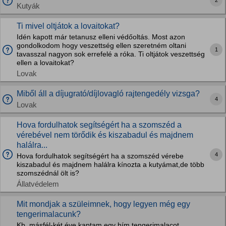
2
Kutyák
Ti mivel oltjátok a lovaitokat?
Idén kapott már tetanusz elleni védőoltás. Most azon
gondolkodom hogy veszettség ellen szeretném oltani
1
tavasszal nagyon sok errefelé a róka. Ti oltjátok veszettség
ellen a lovaitokat?
Lovak
Miből áll a díjugrató/díjlovagló rajtengedély vizsga?
4
Lovak
Hova fordulhatok segítségért ha a szomszéd a
vérebével nem törődik és kiszabadul és majdnem
halálra...
4
Hova fordulhatok segítségért ha a szomszéd vérebe
kiszabadul és majdnem halálra kínozta a kutyámat,de több
szomszédnál ölt is?
Állatvédelem
Mit mondjak a szüleimnek, hogy legyen még egy
tengerimalacunk?
Kb. másfél-két éve kaptam egy hím tengerimalacot