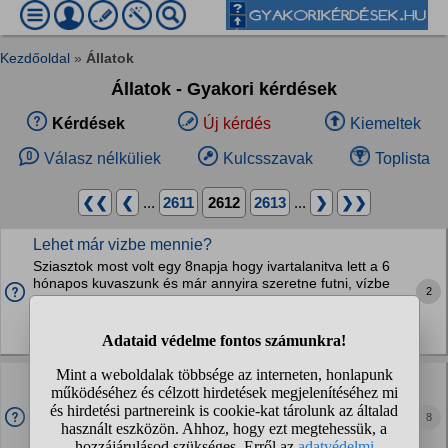
Kezdőoldal
»
Állatok
Állatok - Gyakori kérdések
Kérdések
Új kérdés
Kiemeltek
Válasz nélküliek
Kulcsszavak
Toplista
❮❮
❮
...
2611
2612
2613
...
❯
❯❯
Lehet már vizbe mennie?
Sziasztok most volt egy 8napja hogy ivartalanitva lett a 6
hónapos kuvaszunk és már annyira szeretne futni, vízbe
2
menni azon belul a Balatonba. Mert 20kmre van tőlünk és
hetente le szoktunk menni. És imád a...
Kutyák
Miért vakarja a lábamat a kutyusom a fogaival? :D
Esténként odabújik a lábamhoz és a fogaival “vakar” engem.
Tehát nem rám harap, hanem így finoman a fogait nekem
8
súrolja és vakar engem.