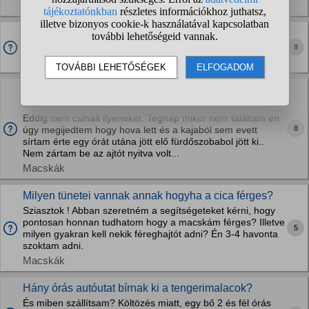
Kutyák
Yorkshire terrier felnőttkori mérete igaz, hogy attól
függ mennyit kap enni?
8
Kutyák
Miért bújik el mindig a macskám? Én nem bántottam
nem értem mi baja.
Eddig nem csinált ilyeneket. Tegnap mikor nem találtam én
8
úgy megijedtem hogy hova lett és a kajaból sem evett
sírtam érte egy órát utána jött elő fürdőszobabol jött ki..
Nem zártam be az ajtót nyitva volt...
Macskák
Milyen tünetei vannak annak hogyha a cica férges?
Sziasztok ! Abban szeretném a segítségeteket kérni, hogy
pontosan honnan tudhatom hogy a macskám férges? Illetve
5
milyen gyakran kell nekik féreghajtót adni? Én 3-4 havonta
szoktam adni.
Macskák
Hány órás autóutat bírnak ki a tengerimalacok?
És miben szállítsam? Költözés miatt, egy bő 2 és fél órás