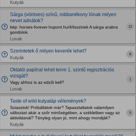
Kutyák
Sárga (vöröses) színű, robbanékony lónak milyen
nevet adnátok?
12
kép: horses-forever.hupont.hu/4/loszinek A sárga arabra
gondolok.
Lovak
Szerintetek ő milyen keverék lehet?
8
Kutyák
Oktatói papírral lehet tenni 1. szintű regisztrációs
vizsgát?
1
Vagy ahhoz is az edzői kell?
Lovak
Taste of wild kutyatáp vélemények?
Sziasztok! Próbáltátok már? Tapasztaltatok valamilyen
változást akár a szőr minőségében, a székletben vagy az
5
aktivitásnál? Tényleg olyan jó, mint ahogy mondják?
Kutyák