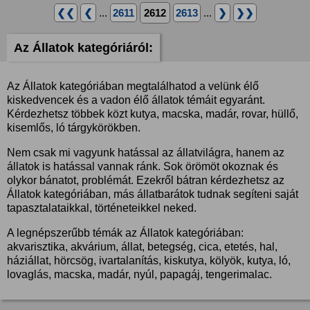
❮❮
❮
...
2611
2612
2613
...
❯
❯❯
Az Állatok kategóriáról:
Az Állatok kategóriában megtalálhatod a velünk élő
kiskedvencek és a vadon élő állatok témáit egyaránt.
Kérdezhetsz többek közt kutya, macska, madár, rovar, hüllő,
kisemlős, ló tárgykörökben.
Nem csak mi vagyunk hatással az állatvilágra, hanem az
állatok is hatással vannak ránk. Sok örömöt okoznak és
olykor bánatot, problémát. Ezekről bátran kérdezhetsz az
Állatok kategóriában, más állatbarátok tudnak segíteni saját
tapasztalataikkal, történeteikkel neked.
A legnépszerűbb témák az Állatok kategóriában:
akvarisztika, akvárium, állat, betegség, cica, etetés, hal,
háziállat, hörcsög, ivartalanítás, kiskutya, kölyök, kutya, ló,
lovaglás, macska, madár, nyúl, papagáj, tengerimalac.