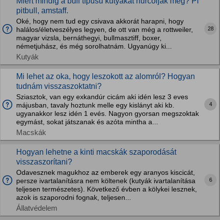
Miért mindig a bull típusú kutyákat hurcolják meg? Pl
pitbull, amstaff.
Oké, hogy nem tud egy csivava akkorát harapni, hogy
28
halálos/életveszélyes legyen, de ott van még a rottweiler,
magyar vizsla, bernáthegyi, bullmasztiff, boxer,
németjuhász, és még sorolhatnám. Ugyanúgy ki...
Kutyák
Mi lehet az oka, hogy leszokott az alomról? Hogyan
tudnám visszaszoktatni?
Sziasztok, van egy exkandúr cicám aki idén lesz 3 eves
4
májusban, tavaly hoztunk melle egy kislányt aki kb.
ugyanakkor lesz idén 1 evés. Nagyon gyorsan megszoktak
egymást, sokat játszanak és azóta mintha a...
Macskák
Hogyan lehetne a kinti macskák szaporodását
visszaszorítani?
Odavesznek magukhoz az emberek egy aranyos kiscicát,
6
persze ivartalanításra nem költenek (kutyák ivartalanítása
teljesen természetes). Következő évben a kölykei lesznek,
azok is szaporodni fognak, teljesen...
Állatvédelem