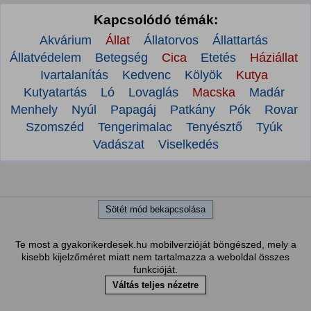
Kapcsolódó témák:
Akvárium
Állat
Állatorvos
Állattartás
Állatvédelem
Betegség
Cica
Etetés
Háziállat
Ivartalanítás
Kedvenc
Kölyök
Kutya
Kutyatartás
Ló
Lovaglás
Macska
Madár
Menhely
Nyúl
Papagáj
Patkány
Pók
Rovar
Szomszéd
Tengerimalac
Tenyésztő
Tyúk
Vadászat
Viselkedés
Sötét mód bekapcsolása
Te most a gyakorikerdesek.hu mobilverzióját böngészed, mely a
kisebb kijelzőméret miatt nem tartalmazza a weboldal összes
funkcióját.
Váltás teljes nézetre