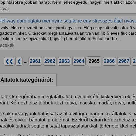
oppintásokra jobban harap. Nem lehet egyedül hagyni mert akkor azonna
utyák
 feliway parologtato mennyire segitene egy stresszes éjjel nyá
valy télen elkezdett hozzánk járni egy cica. Elég csapzott volt,sok idö 
gadott minket. Oltàsokat megkapta,ivartalanitva van.Kb 5 éves fiucicarol
tt sikeresen,az ejszakákat hajnalig bennt töltötte Sokat jàrt be...
acskák
❮❮
❮
...
2961
2962
2963
2964
2965
2966
2967
2
Állatok kategóriáról:
llatok kategóriában megtalálhatod a velünk élő kiskedvencek és 
ánt. Kérdezhetsz többek közt kutya, macska, madár, rovar, hüllő
csak mi vagyunk hatással az állatvilágra, hanem az állatok is 
nak és olykor bánatot, problémát. Ezekről bátran kérdezhetsz a
barátok tudnak segíteni saját tapasztalataikkal, történeteikkel ne