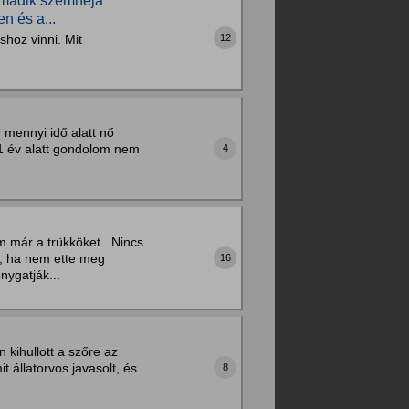
rmadik szemhéja
n és a...
hoz vinni. Mit
12
 mennyi idő alatt nő
 1 év alatt gondolom nem
4
 már a trükköket.. Nincs
e, ha nem ette meg
16
nygatják...
 kihullott a szőre az
t állatorvos javasolt, és
8