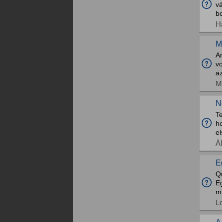
v
b
H
M
An
vo
a
M
N
Te
ho
el
Á
E
Qu
Eg
mi
L