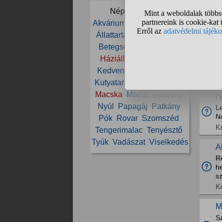
E
Népszerű témák:
L
Akvárium
Állat
Állatorvos
Állattartás
Állatvédelem
A
Betegség
Cica
Etetés
R
ny
Háziállat
Ivartalanítás
ér
Kedvenc
Kölyök
Kutya
H
Kutyatartás
Ló
Lovaglás
Macska
Madár
Menhely
H
Nyúl
Papagáj
Patkány
L
N
Pók
Rovar
Szomszéd
K
Tengerimalac
Tenyésztő
Tyúk
Vadászat
Viselkedés
A
Re
h
sz
K
M
Sz