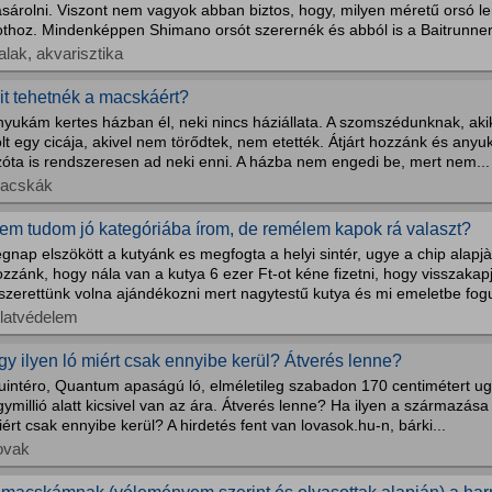
ásárolni. Viszont nem vagyok abban biztos, hogy, milyen méretű orsó l
othoz. Mindenképpen Shimano orsót szerernék és abból is a Baitrunner 
alak, akvarisztika
it tehetnék a macskáért?
yukám kertes házban él, neki nincs háziállata. A szomszédunknak, akik
lt egy cicája, akivel nem törődtek, nem etették. Átjárt hozzánk és anyu
zóta is rendszeresen ad neki enni. A házba nem engedi be, mert nem...
acskák
em tudom jó kategóriába írom, de remélem kapok rá valaszt?
gnap elszökött a kutyánk es megfogta a helyi sintér, ugye a chip alapjà
zzánk, hogy nála van a kutya 6 ezer Ft-ot kéne fizetni, hogy visszaka
szerettünk volna ajándékozni mert nagytestű kutya és mi emeletbe fogu
llatvédelem
gy ilyen ló miért csak ennyibe kerül? Átverés lenne?
intéro, Quantum apaságú ló, elméletileg szabadon 170 centimétert ugro
ymillió alatt kicsivel van az ára. Átverés lenne? Ha ilyen a származás
ért csak ennyibe kerül? A hirdetés fent van lovasok.hu-n, bárki...
ovak