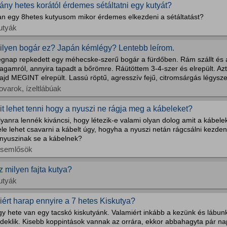
ány hetes korától érdemes sétáltatni egy kutyát?
an egy 8hetes kutyusom mikor érdemes elkezdeni a sétáltatást?
utyák
ilyen bogár ez? Japán kémlégy? Lentebb leírom.
egnap repkedett egy méhecske-szerű bogár a fürdőben. Rám szállt és a
gamról, annyira tapadt a bőrömre. Ráütöttem 3-4-szer és elrepült. Azt
jd MEGINT elrepült. Lassú röptű, agresszív fejű, citromsárgás légysze
ovarok, ízeltlábúak
it lehet tenni hogy a nyuszi ne rágja meg a kábeleket?
yanra lennék kiváncsi, hogy létezik-e valami olyan dolog amit a kábelek 
le lehet csavarni a kábelt úgy, hogyha a nyuszi netán rágcsálni kezde
 nyuszinak se a kábelnek?
isemlősök
z milyen fajta kutya?
utyák
iért harap ennyire a 7 hetes Kiskutya?
y hete van egy tacskó kiskutyánk. Valamiért inkább a kezünk és lábunk
rdeklik. Kisebb koppintások vannak az orrára, ekkor abbahagyta pár na