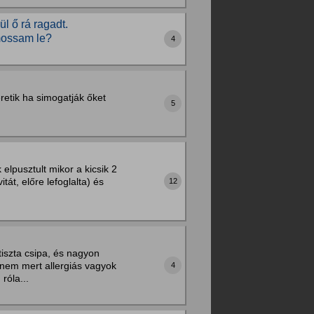
l ő rá ragadt.
mossam le?
4
etik ha simogatják őket
5
elpusztult mikor a kicsik 2
tát, előre lefoglalta) és
12
tiszta csipa, és nagyon
nem mert allergiás vagyok
4
róla...