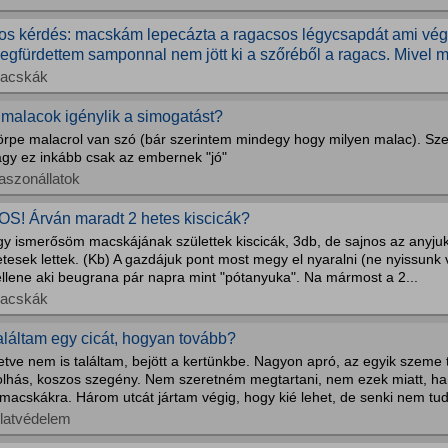
os kérdés: macskám lepecázta a ragacsos légycsapdát ami végü
egfürdettem samponnal nem jött ki a szőréből a ragacs. Mivel 
acskák
 malacok igénylik a simogatást?
örpe malacrol van szó (bár szerintem mindegy hogy milyen malac). Szer
agy ez inkább csak az embernek "jó"
aszonállatok
OS! Árván maradt 2 hetes kiscicák?
y ismerősöm macskájának születtek kiscicák, 3db, de sajnos az anyjuk 
tesek lettek. (Kb) A gazdájuk pont most megy el nyaralni (ne nyissunk vi
ellene aki beugrana pár napra mint "pótanyuka". Na mármost a 2...
acskák
aláltam egy cicát, hogyan tovább?
letve nem is találtam, bejött a kertünkbe. Nagyon apró, az egyik szeme 
olhás, koszos szegény. Nem szeretném megtartani, nem ezek miatt, ha
macskákra. Három utcát jártam végig, hogy kié lehet, de senki nem tud 
llatvédelem