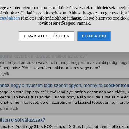
z a ló miért vágtázik ilyen furán?
ovak
z aranyhal is azért tátog, mert fullad?
engeteg YouTube videót néztem már meg az aranyhalakról, és sokszor 
itogatják a szájukat. Szerintetek akkor ez más miatt van, vagy azok a
tem. A válaszokat előre is köszönöm.
alak, akvarisztika
ogyha keverék a kutyusom akkor az korcs?
ehet hülye kérdés de valaki azt mondja hogy nem az valaki pedig hogy
émetjuhász Pitbull keverékem akkor a korcs vagy nem?
utyák
hhoz hogy a nyuszim több szénát egyen, mennyire csökkentsem
ggel és este kap egy szűk evőkanálnyit, széna egész nap van előtte, k
etente kap kevés friss zöldet. Tudom hogy a táp sok, de a nyuszim elé
énát is, nem keveset, de én szeretném ha kicsivel többet enne, mert lehe
isemlősök
ilyen orsót válasszak?
iasztok! Adott egy 3lb-s FOX Horizon X-3-as bojlis bot, ami mellé szer