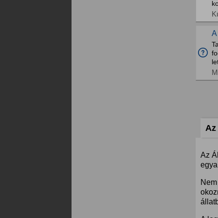
k
K
A
Ta
fo
le
M
Az 
Az Á
egyar
Nem 
okoz
állat