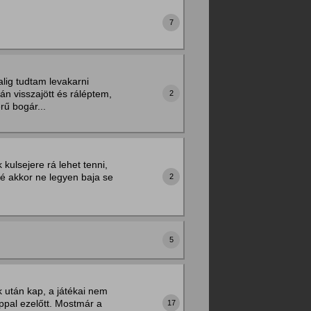
7
lig tudtam levakarni
án visszajött és ráléptem,
2
rű bogár...
kulsejere rá lehet tenni,
né akkor ne legyen baja se
2
5
 után kap, a játékai nem
ppal ezelőtt. Mostmár a
17