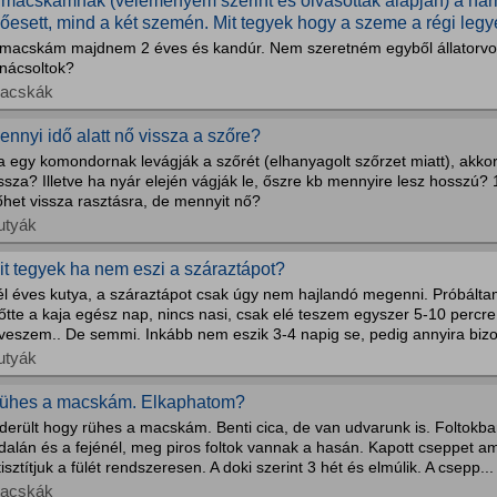
 macskámnak (véleményem szerint és olvasottak alapján) a ha
lőesett, mind a két szemén. Mit tegyek hogy a szeme a régi legye
 macskám majdnem 2 éves és kandúr. Nem szeretném egyből állatorvos
anácsoltok?
acskák
ennyi idő alatt nő vissza a szőre?
 egy komondornak levágják a szőrét (elhanyagolt szőrzet miatt), akkor
ssza? Illetve ha nyár elején vágják le, őszre kb mennyire lesz hosszú?
őhet vissza rasztásra, de mennyit nő?
utyák
it tegyek ha nem eszi a száraztápot?
él éves kutya, a száraztápot csak úgy nem hajlandó megenni. Próbáltam
őtte a kaja egész nap, nincs nasi, csak elé teszem egyszer 5-10 percr
lveszem.. De semmi. Inkább nem eszik 3-4 napig se, pedig annyira bizo
utyák
ühes a macskám. Elkaphatom?
derült hogy rühes a macskám. Benti cica, de van udvarunk is. Foltokban
dalán és a fejénél, meg piros foltok vannak a hasán. Kapott cseppet ami
tisztítjuk a fülét rendszeresen. A doki szerint 3 hét és elmúlik. A csepp...
acskák