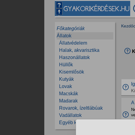
Kezdőo
Főkategóriák
Állatok
Állatvédelem
Halak, akvarisztika
K
Haszonállatok
Hüllők
Kisemlősök
Kutyák
I
Lovak
K
Macskák
Madarak
A
Rovarok, ízeltlábúak
N
ve
Vadállatok
s
Egyéb kérdések
K