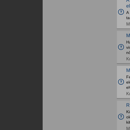
A
e
A
t
M
M
Ha
vi
n
K
M
F
el
e
K
R
Ki
ol
ki
M