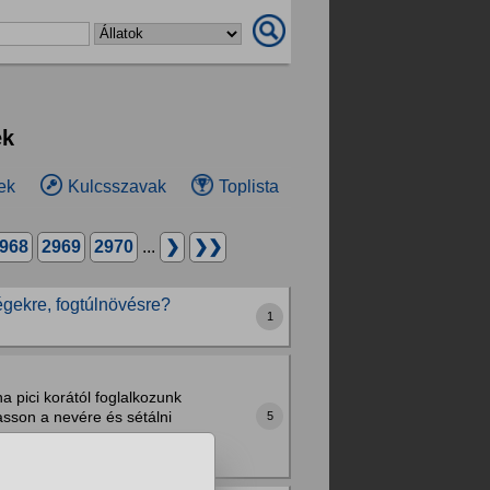
ek
ek
Kulcsszavak
Toplista
968
2969
2970
...
❯
❯❯
égekre, fogtúlnövésre?
1
 pici korától foglalkozunk
asson a nevére és sétálni
5