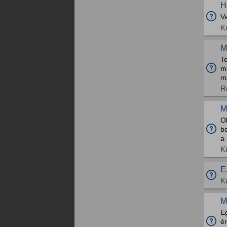
H
V
K
M
T
ma
ma
R
M
Ol
be
a
K
E
K
M
Eg
é