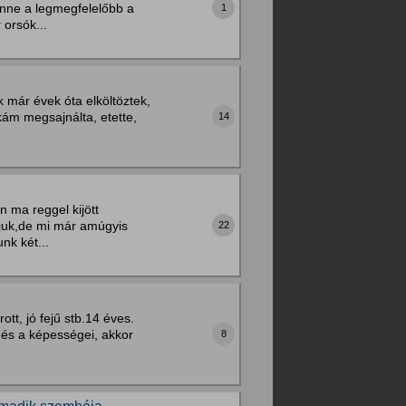
enne a legmegfelelőbb a
1
orsók...
 már évek óta elköltöztek,
kám megsajnálta, etette,
14
n ma reggel kijött
pjuk,de mi már amúgyis
22
nk két...
tt, jó fejű stb.14 éves.
a és a képességei, akkor
8