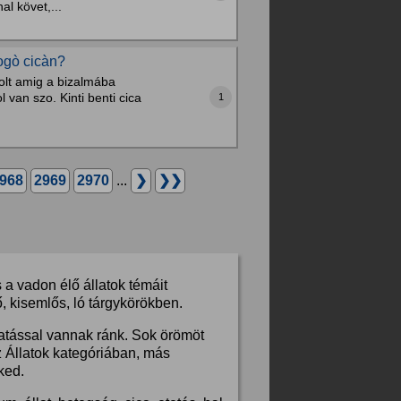
l követ,...
vogò cicàn?
volt amig a bizalmába
 van szo. Kinti benti cica
1
968
2969
2970
...
❯
❯❯
a vadon élő állatok témáit
, kisemlős, ló tárgykörökben.
hatással vannak ránk. Sok örömöt
z Állatok kategóriában, más
ked.