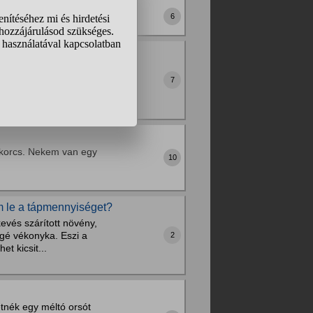
6
azt vettem észre, hogy
 halak mind fulladnak? Nem
7
 korcs. Nekem van egy
10
 le a tápmennyiséget?
evés szárított növény,
ggé vékonyka. Eszi a
2
t kicsit...
etnék egy méltó orsót