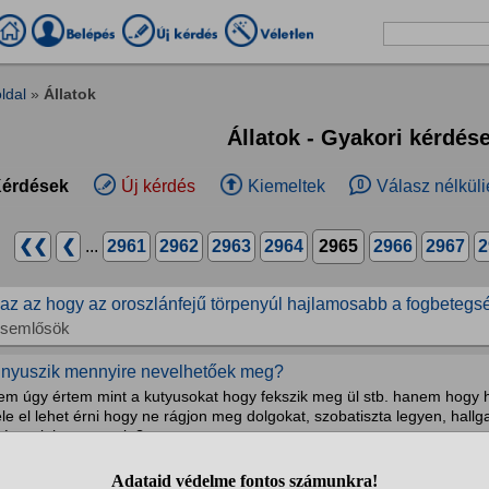
ldal
»
Állatok
Állatok - Gyakori kérdés
érdések
Új kérdés
Kiemeltek
Válasz nélküli
❮❮
❮
...
2961
2962
2963
2964
2965
2966
2967
2
gaz az hogy az oroszlánfejű törpenyúl hajlamosabb a fogbetegs
isemlősök
 nyuszik mennyire nevelhetőek meg?
em úgy értem mint a kutyusokat hogy fekszik meg ül stb. hanem hogy ha
le el lehet érni hogy ne rágjon meg dolgokat, szobatiszta legyen, hallg
zépen lehessen vele?
isemlősök