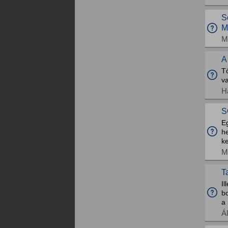
S
M
M
A
T
v
H
S
Eg
he
k
M
T
Il
b
a 
Á