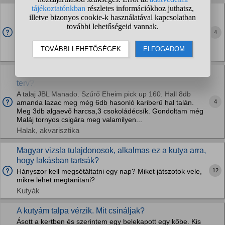
Rövid szőrű német juhász kutyámnak nagyon hull a
szőre már attól félünk nem marad rajta szőr, vigyem
állatorvoshoz?
4
Pár naponta egy zacskónyit legalább kifésülünk belőle!
Kutyák
Egy 70literes akváriumot szeretnék ez mennyire jó
terv?
A talaj JBL Manado. Szűrő Eheim pick up 160. Hall 8db
4
amanda lazac meg még 6db hasonló kariberű hal talán.
Meg 3db algaevő harcsa,3 csokoládécsík. Gondoltam még
Maláj tornyos csigára meg valamilyen...
Halak, akvarisztika
Magyar vizsla tulajdonosok, alkalmas ez a kutya arra,
hogy lakásban tartsák?
12
Hányszor kell megsétáltatni egy nap? Miket játszotok vele,
mikre lehet megtanitani?
Kutyák
A kutyám talpa vérzik. Mit csináljak?
Ásott a kertben és szerintem egy belekapott egy kőbe. Kis