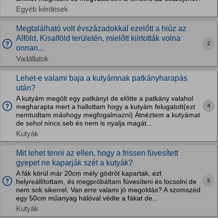
Egyéb kérdések
Megtalálható volt évszázadokkal ezelőtt a hiúz az
Alföld, Kisalföld területén, mielőtt kiirtották volna
2
onnan...
Vadállatok
Lehet-e valami baja a kutyámnak patkányharapás
után?
A kutyám megölt egy patkányt de előtte a patkány valahol
4
megharapta mert a hallottam hogy a kutyám felugatott(ezt
nemtudtam máshogy megfogalmazni) Átnéztem a kutyámat
de sehol nincs seb és nem is nyalja magát...
Kutyák
Mit lehet tenni az ellen, hogy a frissen füvesített
gyepet ne kaparják szét a kutyák?
A fák körül már 20cm mély gödröt kapartak, ezt
5
helyreállítottam, és megpróbáltam füvesíteni és locsolni de
nem sok sikerrel. Van erre valami jó megoldás? A szomszéd
egy 50cm műanyag hálóval védte a fákat de...
Kutyák