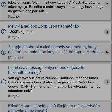
felelület vérzik (olyan mint egy karcolás) Most állandóan a
7
talpát nyalja. És néha a másik kutya is odamegy hozzá hogy
megnyalja a talpát. Mit...
Kutyák
Melyik a legjobb Zoopluson kapható táp?
1200Ft/Kg körül.
2
Kutyák
3 napja elkoborol a cicánk esély van még rá, hogy
előkerül. Ivartalanított lány cica 11 hónapos. Meddig...
14
Macskák
Lejárt szavatosságú kutya étrendkiegészítő
használható még?
Van egy tavaly lejárt kalciumos, vitaminos, magnéziumos
4
kutyák számára készült étrendkiegészítőm (Peth Phos
Growth Ca/P=1,3), lehet bármi baja a kiskutyának, ha még
odaadom neki?
Kutyák
Kristóf Márton Utóélet című filmjében a film kedvéért
elgázoltak egy kutyát?