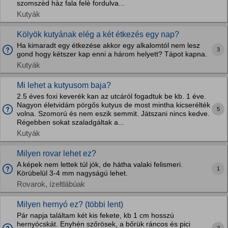
szomszèd hàz fala felè fordulva...
Kutyák
Kölyök kutyának elég a két étkezés egy nap?
Ha kimaradt egy étkezése akkor egy alkalomtól nem lesz
3
gond hogy kétszer kap enni a három helyett? Tápot kapna.
Kutyák
Mi lehet a kutyusom baja?
2.5 éves foxi keverék kan az utcáról fogadtuk be kb. 1 éve.
Nagyon életvidám pörgős kutyus de most mintha kicserélték
5
volna. Szomorú és nem eszik semmit. Játszani nincs kedve.
Régebben sokat szaladgáltak a...
Kutyák
Milyen rovar lehet ez?
A képek nem lettek túl jók, de hátha valaki felismeri.
1
Körübelül 3-4 mm nagyságú lehet.
Rovarok, ízeltlábúak
Milyen hernyó ez? (többi lent)
Pár napja találtam két kis fekete, kb 1 cm hosszú
hernyócskát. Enyhén szőrösek, a bőrük ráncos és pici