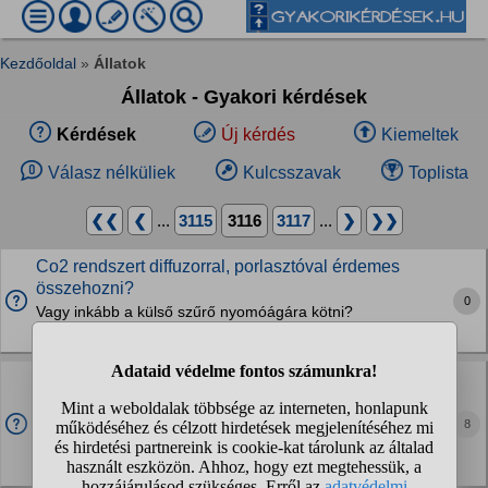
Kezdőoldal
»
Állatok
Állatok - Gyakori kérdések
Kérdések
Új kérdés
Kiemeltek
Válasz nélküliek
Kulcsszavak
Toplista
❮❮
❮
...
3115
3116
3117
...
❯
❯❯
Co2 rendszert diffuzorral, porlasztóval érdemes
összehozni?
0
Vagy inkább a külső szűrő nyomóágára kötni?
Halak, akvarisztika
SOS! A cicám nagyon kedvetlen és mindig lefekszik,
és a fenekét felemeli, ha megy, vagy ha felemelem
akkor...
8
Mi lehet a baja a cicámnak? Nagyon aggódom miatta :(
Macskák