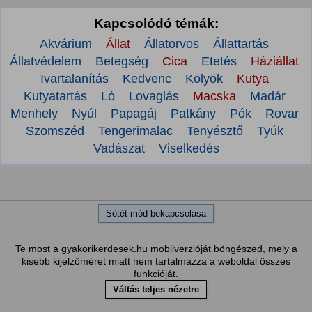
Kapcsolódó témák:
Akvárium
Állat
Állatorvos
Állattartás
Állatvédelem
Betegség
Cica
Etetés
Háziállat
Ivartalanítás
Kedvenc
Kölyök
Kutya
Kutyatartás
Ló
Lovaglás
Macska
Madár
Menhely
Nyúl
Papagáj
Patkány
Pók
Rovar
Szomszéd
Tengerimalac
Tenyésztő
Tyúk
Vadászat
Viselkedés
Sötét mód bekapcsolása
Te most a gyakorikerdesek.hu mobilverzióját böngészed, mely a
kisebb kijelzőméret miatt nem tartalmazza a weboldal összes
funkcióját.
Váltás teljes nézetre