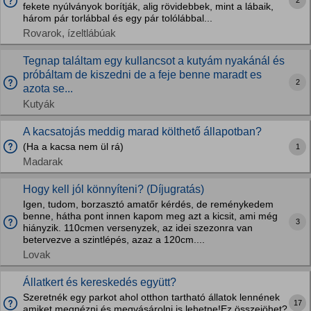
2
fekete nyúlványok borítják, alig rövidebbek, mint a lábaik,
három pár torlábbal és egy pár tolólábbal...
Rovarok, ízeltlábúak
Tegnap találtam egy kullancsot a kutyám nyakánál és
próbáltam de kiszedni de a feje benne maradt es
2
azota se...
Kutyák
A kacsatojás meddig marad költhető állapotban?
(Ha a kacsa nem ül rá)
1
Madarak
Hogy kell jól könnyíteni? (Díjugratás)
Igen, tudom, borzasztó amatőr kérdés, de reménykedem
benne, hátha pont innen kapom meg azt a kicsit, ami még
3
hiányzik. 110cmen versenyzek, az idei szezonra van
betervezve a szintlépés, azaz a 120cm....
Lovak
Állatkert és kereskedés együtt?
Szeretnék egy parkot ahol otthon tartható állatok lennének
17
amiket megnézni és megvásárolni is lehetne!Ez összejöhet?