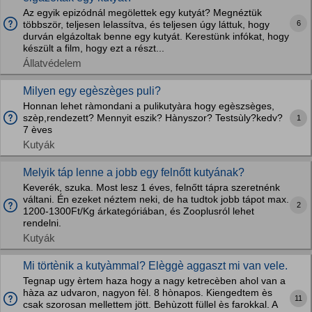
Az egyik epizódnál megölettek egy kutyát? Megnéztük
6
többször, teljesen lelassítva, és teljesen úgy láttuk, hogy
durván elgázoltak benne egy kutyát. Kerestünk infókat, hogy
készült a film, hogy ezt a részt...
Állatvédelem
Milyen egy egèszèges puli?
Honnan lehet ràmondani a pulikutyàra hogy egèszsèges,
szèp,rendezett? Mennyit eszik? Hànyszor? Testsùly?kedv?
1
7 èves
Kutyák
Melyik táp lenne a jobb egy felnőtt kutyának?
Keverék, szuka. Most lesz 1 éves, felnőtt tápra szeretnénk
váltani. Én ezeket néztem neki, de ha tudtok jobb tápot max.
2
1200-1300Ft/Kg árkategóriában, és Zooplusról lehet
rendelni.
Kutyák
Mi törtènik a kutyàmmal? Elèggè aggaszt mi van vele.
Tegnap ugy èrtem haza hogy a nagy ketrecèben ahol van a
hàza az udvaron, nagyon fèl. 8 hònapos. Kiengedtem ès
11
csak szorosan mellettem jött. Behùzott füllel ès farokkal. A