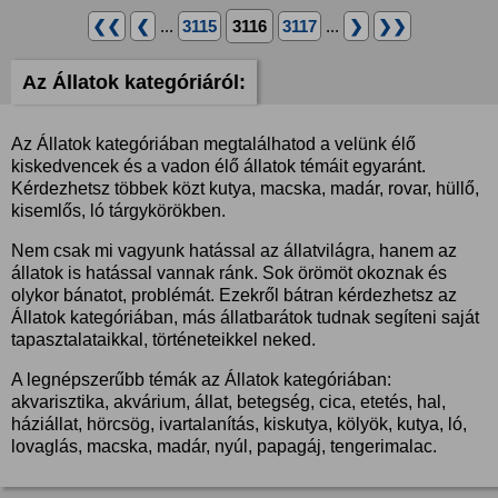
❮❮
❮
...
3115
3116
3117
...
❯
❯❯
Az Állatok kategóriáról:
Az Állatok kategóriában megtalálhatod a velünk élő
kiskedvencek és a vadon élő állatok témáit egyaránt.
Kérdezhetsz többek közt kutya, macska, madár, rovar, hüllő,
kisemlős, ló tárgykörökben.
Nem csak mi vagyunk hatással az állatvilágra, hanem az
állatok is hatással vannak ránk. Sok örömöt okoznak és
olykor bánatot, problémát. Ezekről bátran kérdezhetsz az
Állatok kategóriában, más állatbarátok tudnak segíteni saját
tapasztalataikkal, történeteikkel neked.
A legnépszerűbb témák az Állatok kategóriában:
akvarisztika, akvárium, állat, betegség, cica, etetés, hal,
háziállat, hörcsög, ivartalanítás, kiskutya, kölyök, kutya, ló,
lovaglás, macska, madár, nyúl, papagáj, tengerimalac.