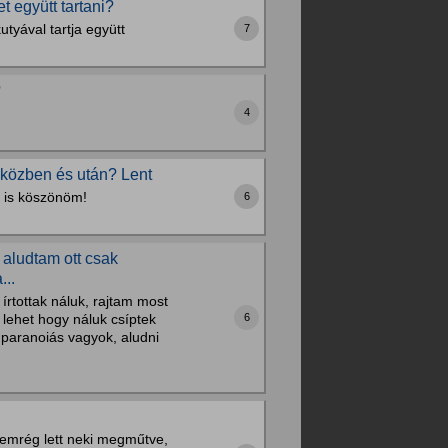
 együtt tartani?
tyával tartja együtt
7
?
4
, közben és után? Lent
re is köszönöm!
6
 aludtam ott csak
...
írtottak náluk, rajtam most
 lehet hogy náluk csíptek
6
paranoiás vagyok, aludni
 Nemrég lett neki megműtve,