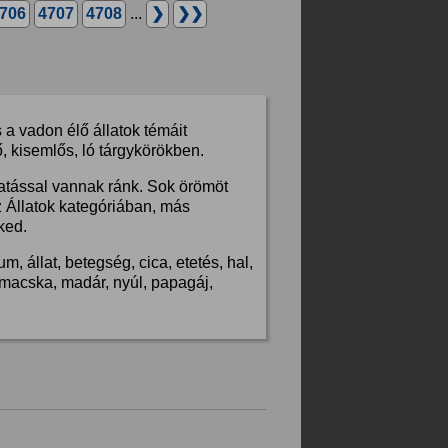
706
4707
4708
...
❯
❯❯
a vadon élő állatok témáit
, kisemlős, ló tárgykörökben.
hatással vannak ránk. Sok örömöt
z Állatok kategóriában, más
ked.
, állat, betegség, cica, etetés, hal,
s, macska, madár, nyúl, papagáj,