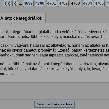
❮❮
❮
...
4699
4700
4701
4702
4703
4704
4705
4
Állatok kategóriáról:
llatok kategóriában megtalálhatod a velünk élő kiskedvencek és 
ánt. Kérdezhetsz többek közt kutya, macska, madár, rovar, hüllő
csak mi vagyunk hatással az állatvilágra, hanem az állatok is 
nak és olykor bánatot, problémát. Ezekről bátran kérdezhetsz a
barátok tudnak segíteni saját tapasztalataikkal, történeteikkel ne
népszerűbb témák az Állatok kategóriában: akvarisztika, akvárium
llat, hörcsög, ivartalanítás, kiskutya, kölyök, kutya, ló, lovaglá
erimalac.
Sötét mód bekapcsolása