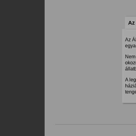
Az 
Az Á
egyar
Nem 
okoz
állat
A leg
háziá
teng