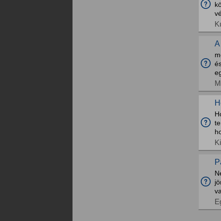
kö
v
K
A
mé
és
e
M
H
H
t
h
K
P
Ne
j
va
E