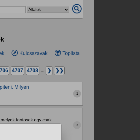
ek
ek
Kulcsszavak
Toplista
706
4707
4708
...
❯
❯❯
píteni. Milyen
1
amelyek fontosak egy csak
 de még nem állt össze a
3