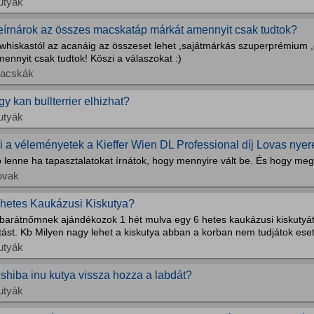
utyák
eírnárok az összes macskatáp márkát amennyit csak tudtok?
 whiskastól az acanáig az összeset lehet ,sajátmárkás szuperprémium 
ennyit csak tudtok! Köszi a válaszokat :)
acskák
gy kan bullterrier elhizhat?
utyák
i a véleményetek a Kieffer Wien DL Professional díj Lovas nyer
 lenne ha tapasztalatokat írnátok, hogy mennyire vált be. És hogy megé
ovak
 hetes Kaukázusi Kiskutya?
 barátnőmnek ajándékozok 1 hét mulva egy 6 hetes kaukázusi kiskutyát
ltást. Kb Milyen nagy lehet a kiskutya abban a korban nem tudjátok es
utyák
 shiba inu kutya vissza hozza a labdát?
utyák