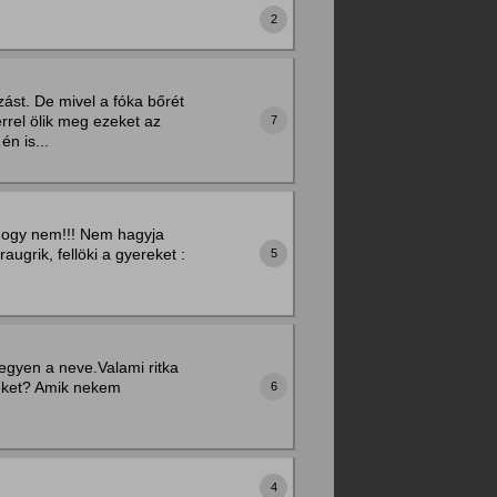
2
ást. De mivel a fóka bőrét
rel ölik meg ezeket az
7
n is...
 hogy nem!!! Nem hagyja
augrik, fellöki a gyereket :
5
egyen a neve.Valami ritka
neket? Amik nekem
6
4