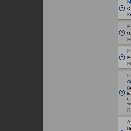
M
Ol
K
P
ta
M
H
Es
K
H
d
Bá
le
m
s
R
A
Hi