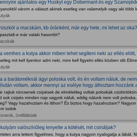
ennyire ajánlatos egy Huskyt egy Dobermant és egy Szamojédet
yanoktól várom a választ akinek esetleg van valamelyik vagy aki több ku
utyák
rüszköl a macskám, kb óránként, már egy hete, mi lehet az oka
pasztalt-e már valaki hasonlót?
acskák
a vemhes a kutya akkor miben lehet segíteni neki az ellés elött
etleg mit kell ilyenkor adni neki, mire kell figyelni ellés közben stb Elö
utyák
a a barátoméknál ágyi poloska volt, és én voltam náluk, de nem
élután voltam, akkor mennyi az esélye hogy áthoztam hozzánk a
r rajtuk nincsenek csípések de elméletileg voltak poloskák csütörtökön 
tt sok csípés minden nap vagyok náluk, eddig nálunk nem volt poloska,
eg? Vagy hazahoztam és itthon? És biztos hogy hazahoztam? Nagyon 
em tudok
ovarok, ízeltlábúak
 kutyám valószínűleg lenyelte a kötését, mit csináljak?
rtelen arra lettem figyelmes, hogy a kutya nagyon nyalogatja a lábát.