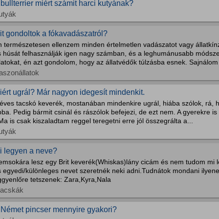
 bullterrier miért számit harci kutyának?
utyák
it gondoltok a fókavadászatról?
n természetesen ellenzem minden értelmetlen vadászatot vagy állatkínz
s húsát felhasználják igen nagy számban, és a leghumánusabb módszer
latokat, én azt gondolom, hogy az állatvédők túlzásba esnek. Sajnálom é
aszonállatok
iért ugrál? Már nagyon idegesít mindenkit.
 éves tacskó keverék, mostanában mindenkire ugrál, hiába szólok, rá,
ba. Pedig bármit csinál és rászólok befejezi, de ezt nem. A gyerekre is r
Ma is csak kiszaladtam reggel teregetni erre jól összegrálta a...
utyák
i legyen a neve?
emsokára lesz egy Brit keverék(Whiskas)lány cicám és nem tudom mi l
s egyedi/különleges nevet szeretnék neki adni.Tudnátok mondani ilye
ggyenlőre tetszenek: Zara,Kyra,Nala
acskák
 Német pincser mennyire gyakori?