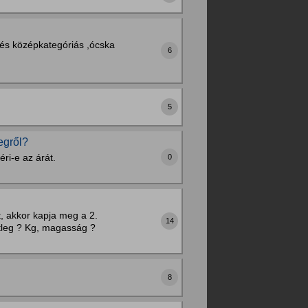
,és középkategóriás ,ócska
6
5
egről?
ri-e az árát.
0
, akkor kapja meg a 2.
14
etleg ? Kg, magasság ?
8