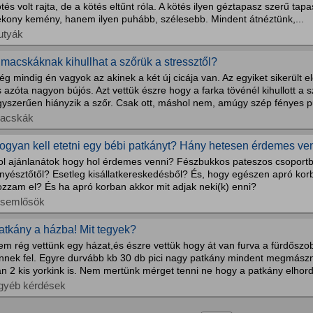
tés volt rajta, de a kötés eltűnt róla. A kötés ilyen géztapasz szerű tap
ékony kemény, hanem ilyen puhább, szélesebb. Mindent átnéztünk,...
utyák
 macskáknak kihullhat a szőrük a stressztől?
g mindig én vagyok az akinek a két új cicája van. Az egyiket sikerült el
 azóta nagyon bújós. Azt vettük észre hogy a farka tövénél kihullott a
gyszerűen hiányzik a szőr. Csak ott, máshol nem, amúgy szép fényes p
acskák
ogyan kell etetni egy bébi patkányt? Hány hetesen érdemes ve
ol ajánlanátok hogy hol érdemes venni? Fészbukkos pateszos csoport
enyésztőtől? Esetleg kisállatkereskedésből? És, hogy egészen apró ko
ozzam el? És ha apró korban akkor mit adjak neki(k) enni?
isemlősök
atkány a házba! Mit tegyek?
m rég vettünk egy házat,és észre vettük hogy át van furva a fürdőszob
önnek fel. Egyre durvább kb 30 db pici nagy patkány mindent megmászn
n 2 kis yorkink is. Nem mertünk mérget tenni ne hogy a patkány elhordj
gyéb kérdések