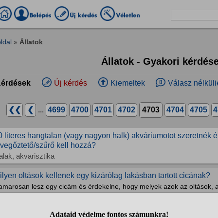
ldal
»
Állatok
Állatok - Gyakori kérdés
érdések
Új kérdés
Kiemeltek
Válasz nélküli
❮❮
❮
...
4699
4700
4701
4702
4703
4704
4705
4
0 literes hangtalan (vagy nagyon halk) akváriumotot szeretnék é
evegőztető/szűrő kell hozzá?
alak, akvarisztika
ilyen oltások kellenek egy kizárólag lakásban tartott cicának?
amarosan lesz egy cicám és érdekelne, hogy melyek azok az oltások, 
kásban tartott cicának, akár el is pusztulhat nélküle a cica. Olvastam,
p, hogy akkor most melyik is kell: Veszettség, Fip, macskaleukémia,...
acskák