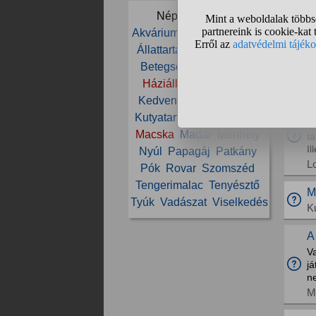
Népszerű témák:
H
Akvárium
Állat
Állatorvos
Sz
Állattartás
Állatvédelem
s
fü
Betegség
Cica
Etetés
K
Háziállat
Ivartalanítás
Kedvenc
Kölyök
Kutya
V
Kutyatartás
Ló
Lovaglás
N
Macska
Madár
Menhely
t
Il
Nyúl
Papagáj
Patkány
L
Pók
Rovar
Szomszéd
Tengerimalac
Tenyésztő
M
Tyúk
Vadászat
Viselkedés
K
A
V
já
ne
M