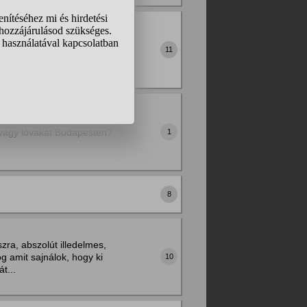
rténne?
ehet tanítani
? Mit gondoltok? (a
11
asz illetve vannak nem jó
t vagy lovakat Budapesten?
1
8
ra, abszolút illedelmes,
g amit sajnálok, hogy ki
10
t...