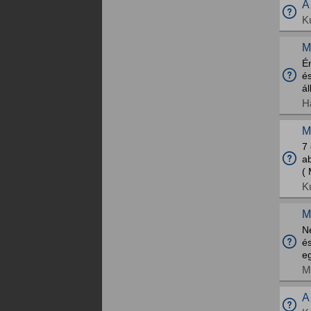
A
K
M
É
é
ál
H
M
7
ab
( 
K
M
N
é
e
M
A