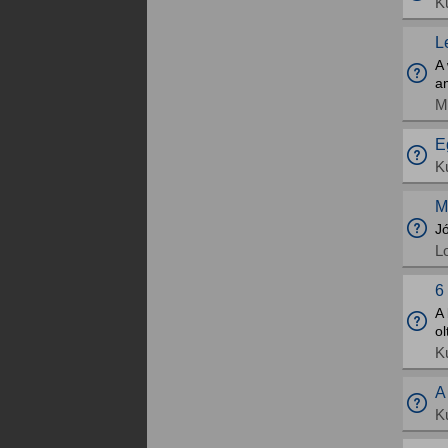
K
L
A
am
M
E
K
M
Jó
L
6
A
o
K
A
K