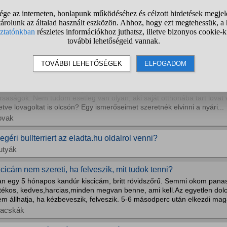
a az eddig udvaron tartott kutyámat beengedném a házba mi tö
óval azon gondolkozom hogy a kinti kutyámból kinti-benti legyen. Meg l
zobatisztaságra egy 2 éves nagytestű kutyát? Vagy lerombolna mindent
rdetés/bolha meg minden irtás alap de az eddig is megvolt)
utyák
alaki tart saját otthonába lovat, lovakat? Lovagoltat is olcsón?
em nagyon szeretnék drágább lovardákba elmenni, sok ott inkább a pan
ársaságok. Nem tudom esetleg van olyan, aki saját otthonába tart lova
letve lovagoltat is olcsón? Egy ismerőseimet szeretnék elvinni a nyári...
ovak
egéri bullterriert az eladta.hu oldalrol venni?
utyák
 cicám nem szereti, ha felveszik, mit tudok tenni?
an egy 5 hónapos kandúr kiscicám, britt rövidszőrű. Semmi okom panasz
tékos, kedves,harcias,minden megvan benne, ami kell.Az egyetlen dolo
m állhatja, ha kézbeveszik, felveszik. 5-6 másodperc után elkezdi magá
acskák