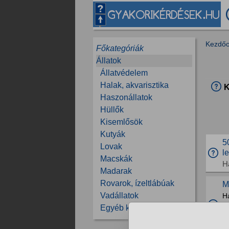
Kezdőo
Főkategóriák
Állatok
Állatvédelem
Halak, akvarisztika
K
Haszonállatok
Hüllők
Kisemlősök
Kutyák
5
Lovak
l
Macskák
H
Madarak
Rovarok, ízeltlábúak
M
Vadállatok
H
la
Egyéb kérdések
ké
M