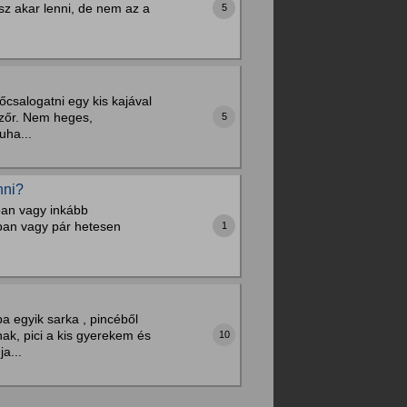
asz akar lenni, de nem az a
5
őcsalogatni egy kis kajával
 szőr. Nem heges,
5
uha...
nni?
ban vagy inkább
rban vagy pár hetesen
1
a egyik sarka , pincéből
ak, pici a kis gyerekem és
10
a...