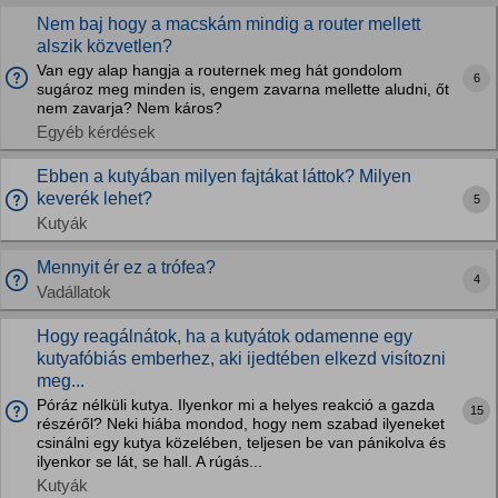
Nem baj hogy a macskám mindig a router mellett
alszik közvetlen?
Van egy alap hangja a routernek meg hát gondolom
6
sugároz meg minden is, engem zavarna mellette aludni, őt
nem zavarja? Nem káros?
Egyéb kérdések
Ebben a kutyában milyen fajtákat láttok? Milyen
keverék lehet?
5
Kutyák
Mennyit ér ez a trófea?
4
Vadállatok
Hogy reagálnátok, ha a kutyátok odamenne egy
kutyafóbiás emberhez, aki ijedtében elkezd visítozni
meg...
Póráz nélküli kutya. Ilyenkor mi a helyes reakció a gazda
15
részéről? Neki hiába mondod, hogy nem szabad ilyeneket
csinálni egy kutya közelében, teljesen be van pánikolva és
ilyenkor se lát, se hall. A rúgás...
Kutyák