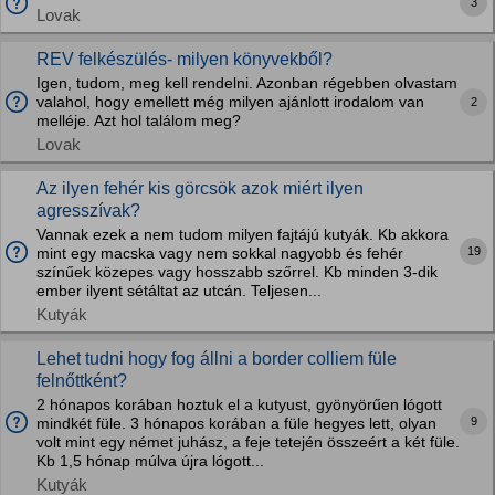
3
Lovak
REV felkészülés- milyen könyvekből?
Igen, tudom, meg kell rendelni. Azonban régebben olvastam
valahol, hogy emellett még milyen ajánlott irodalom van
2
melléje. Azt hol találom meg?
Lovak
Az ilyen fehér kis görcsök azok miért ilyen
agresszívak?
Vannak ezek a nem tudom milyen fajtájú kutyák. Kb akkora
19
mint egy macska vagy nem sokkal nagyobb és fehér
színűek közepes vagy hosszabb szőrrel. Kb minden 3-dik
ember ilyent sétáltat az utcán. Teljesen...
Kutyák
Lehet tudni hogy fog állni a border colliem füle
felnőttként?
2 hónapos korában hoztuk el a kutyust, gyönyörűen lógott
9
mindkét füle. 3 hónapos korában a füle hegyes lett, olyan
volt mint egy német juhász, a feje tetején összeért a két füle.
Kb 1,5 hónap múlva újra lógott...
Kutyák