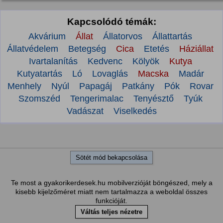
Kapcsolódó témák:
Akvárium
Állat
Állatorvos
Állattartás
Állatvédelem
Betegség
Cica
Etetés
Háziállat
Ivartalanítás
Kedvenc
Kölyök
Kutya
Kutyatartás
Ló
Lovaglás
Macska
Madár
Menhely
Nyúl
Papagáj
Patkány
Pók
Rovar
Szomszéd
Tengerimalac
Tenyésztő
Tyúk
Vadászat
Viselkedés
Sötét mód bekapcsolása
Te most a gyakorikerdesek.hu mobilverzióját böngészed, mely a
kisebb kijelzőméret miatt nem tartalmazza a weboldal összes
funkcióját.
Váltás teljes nézetre