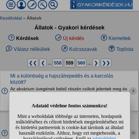
Kezdőoldal
»
Állatok
Állatok - Gyakori kérdések
Kérdések
Új kérdés
Kiemeltek
Válasz nélküliek
Kulcsszavak
Toplista
❮❮
❮
...
558
559
560
...
❯
❯❯
Mi a különbség a hajszálrepedés és a karcolás
között?
Az akvárium üvegének belső részén csíkok jelentek meg és
3
nem tudom eldönteni hogy az karc vagy hajszálrepedés.
Megakad benne egy picit a körmöm
Halak, akvarisztika
4x hányt éjjel. Mi legyen?
Sziasztok! Van egy 6 hónapos ragdollom. Nagyon eleven,
bújós, játékos, aktív cica. Royal Canin Kitten száraztápot
16
kap és Prevital alutálkásból a halasat, csirkéset, marhásat