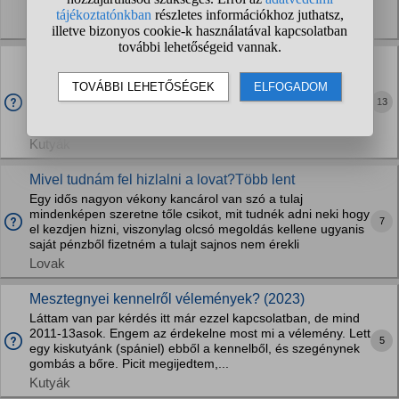
felváltva. Az utóbbi napokban...
Macskák
2 kan kutyusom összeverekednek, mit tegyek?
Van 2 kan kutyusom 5-6hónaposak, testvérek. Ritkán
összeverekednek, de akkor nagyon. Hiába csapunk oda
13
sokszor nem is veszik fel. Seprűvel ütötten közéjük, végül
szétmentek, vagy vízzel szpktuk őket leönteni,...
Kutyák
Mivel tudnám fel hizlalni a lovat?Több lent
Egy idős nagyon vékony kancárol van szó a tulaj
mindenképen szeretne tőle csikot, mit tudnék adni neki hogy
7
el kezdjen hizni, viszonylag olcsó megoldás kellene ugyanis
saját pénzből fizetném a tulajt sajnos nem érekli
Lovak
Mesztegnyei kennelről vélemények? (2023)
Láttam van par kérdés itt már ezzel kapcsolatban, de mind
2011-13asok. Engem az érdekelne most mi a vélemény. Lett
5
egy kiskutyánk (spániel) ebből a kennelből, és szegénynek
gombás a bőre. Picit megijedtem,...
Kutyák