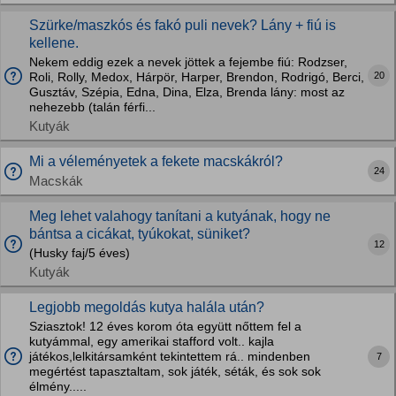
Szürke/maszkós és fakó puli nevek? Lány + fiú is
kellene.
Nekem eddig ezek a nevek jöttek a fejembe fiú: Rodzser,
20
Roli, Rolly, Medox, Hárpör, Harper, Brendon, Rodrigó, Berci,
Gusztáv, Szépia, Edna, Dina, Elza, Brenda lány: most az
nehezebb (talán férfi...
Kutyák
Mi a véleményetek a fekete macskákról?
24
Macskák
Meg lehet valahogy tanítani a kutyának, hogy ne
bántsa a cicákat, tyúkokat, süniket?
12
(Husky faj/5 éves)
Kutyák
Legjobb megoldás kutya halála után?
Sziasztok! 12 éves korom óta együtt nőttem fel a
kutyámmal, egy amerikai stafford volt.. kajla
játékos,lelkitársamként tekintettem rá.. mindenben
7
megértést tapasztaltam, sok játék, séták, és sok sok
élmény.....