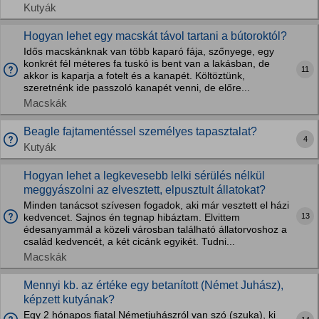
Kutyák
Hogyan lehet egy macskát távol tartani a bútoroktól?
Idős macskánknak van több kaparó fája, szőnyege, egy
konkrét fél méteres fa tuskó is bent van a lakásban, de
11
akkor is kaparja a fotelt és a kanapét. Költöztünk,
szeretnénk ide passzoló kanapét venni, de előre...
Macskák
Beagle fajtamentéssel személyes tapasztalat?
4
Kutyák
Hogyan lehet a legkevesebb lelki sérülés nélkül
meggyászolni az elvesztett, elpusztult állatokat?
Minden tanácsot szívesen fogadok, aki már vesztett el házi
13
kedvencet. Sajnos én tegnap hibáztam. Elvittem
édesanyammál a közeli városban található állatorvoshoz a
család kedvencét, a két cicánk egyikét. Tudni...
Macskák
Mennyi kb. az értéke egy betanított (Német Juhász),
képzett kutyának?
Egy 2 hónapos fiatal Németjuhászról van szó (szuka), ki