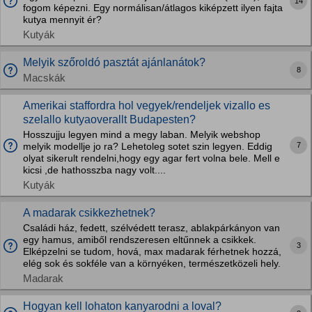
14
fogom képezni. Egy normálisan/átlagos kiképzett ilyen fajta
kutya mennyit ér?
Kutyák
Melyik szőroldó pasztát ajánlanátok?
8
Macskák
Amerikai staffordra hol vegyek/rendeljek vizallo es
szelallo kutyaoverallt Budapesten?
Hosszujju legyen mind a megy laban. Melyik webshop
7
melyik modellje jo ra? Lehetoleg sotet szin legyen. Eddig
olyat sikerult rendelni,hogy egy agar fert volna bele. Mell e
kicsi ,de hathosszba nagy volt....
Kutyák
A madarak csikkezhetnek?
Családi ház, fedett, szélvédett terasz, ablakpárkányon van
egy hamus, amiből rendszeresen eltűnnek a csikkek.
3
Elképzelni se tudom, hová, max madarak férhetnek hozzá,
elég sok és sokféle van a környéken, természetközeli hely.
Madarak
Hogyan kell lohaton kanyarodni a loval?