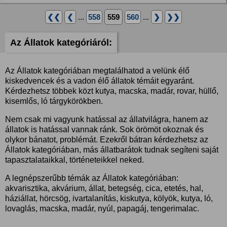
❮❮
❮
...
558
559
560
...
❯
❯❯
Az Állatok kategóriáról:
Az Állatok kategóriában megtalálhatod a velünk élő
kiskedvencek és a vadon élő állatok témáit egyaránt.
Kérdezhetsz többek közt kutya, macska, madár, rovar, hüllő,
kisemlős, ló tárgykörökben.
Nem csak mi vagyunk hatással az állatvilágra, hanem az
állatok is hatással vannak ránk. Sok örömöt okoznak és
olykor bánatot, problémát. Ezekről bátran kérdezhetsz az
Állatok kategóriában, más állatbarátok tudnak segíteni saját
tapasztalataikkal, történeteikkel neked.
A legnépszerűbb témák az Állatok kategóriában:
akvarisztika, akvárium, állat, betegség, cica, etetés, hal,
háziállat, hörcsög, ivartalanítás, kiskutya, kölyök, kutya, ló,
lovaglás, macska, madár, nyúl, papagáj, tengerimalac.