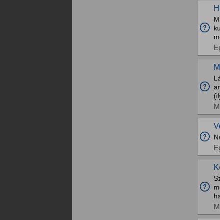
H
M
k
m
E
M
Lá
am
(i
M
V
N
E
K
Sz
m
h
M