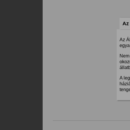
Az 
Az Á
egyar
Nem 
okoz
állat
A leg
háziá
teng