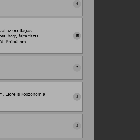
6
zel az esetleges
t, hogy fajta tiszta
15
t. Próbáltam...
7
m. Előre is köszönöm a
8
3