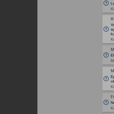
La
K
R
Va
ag
ku
K
M
El
M
M
E
vá
K
F
N
K