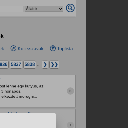
ek
ek
Kulcsszavak
Toplista
836
5837
5838
...
❯
❯❯
?
ost lenne egy kutyus, az
k 3 hónapos.
10
elkezdett morogni...
e pár kérdésem?
ém nyáron kivinni őket
a igen olvastam egy ilyet
1