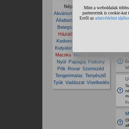
am
Népszerű témák:
M
Akvárium
Állat
Állatorvos
N
Állattartás
Állatvédelem
Sz
Betegség
Cica
Etetés
I
Háziállat
Ivartalanítás
le
Kedvenc
Kölyök
Kutya
H
Kutyatartás
Ló
Lovaglás
H
Macska
Madár
Menhely
É
Nyúl
Papagáj
Patkány
M
Pók
Rovar
Szomszéd
Tengerimalac
Tenyésztő
U
Tyúk
Vadászat
Viselkedés
S
n
m
K
M
Ol
al