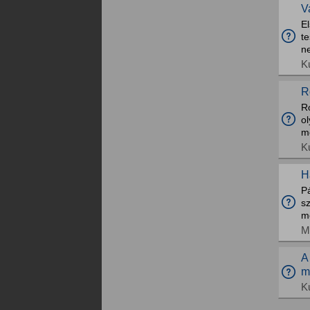
V
E
te
n
K
R
Ro
ol
m
K
H
P
s
m
M
A
m
K