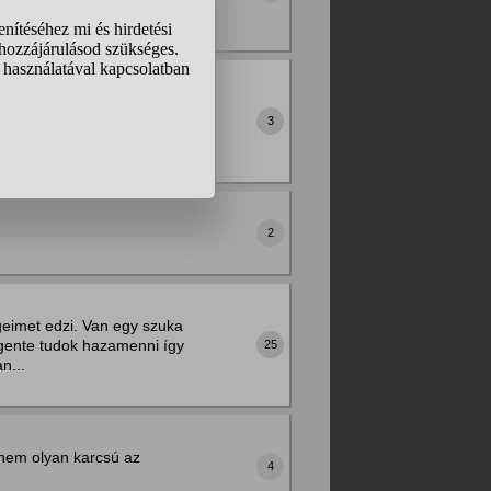
 cm...
ziállat lett egy némakacsa.
kének mind a 2 lába
3
....
2
eimet edzi. Van egy szuka
gente tudok hazamenni így
25
n...
 nem olyan karcsú az
4