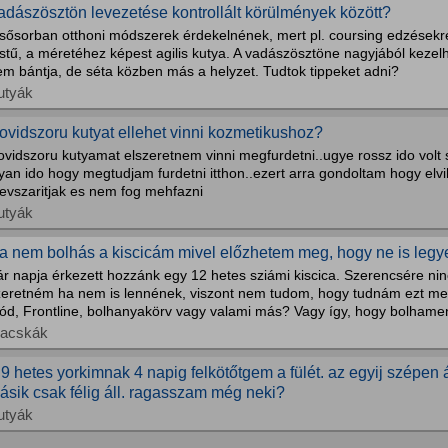
adászösztön levezetése kontrollált körülmények között?
lsősorban otthoni módszerek érdekelnének, mert pl. coursing edzésekr
stű, a méretéhez képest agilis kutya. A vadászösztöne nagyjából kezelhe
em bántja, de séta közben más a helyzet. Tudtok tippeket adni?
utyák
ovidszoru kutyat ellehet vinni kozmetikushoz?
vidszoru kutyamat elszeretnem vinni megfurdetni..ugye rossz ido volt s
yan ido hogy megtudjam furdetni itthon..ezert arra gondoltam hogy elv
evszaritjak es nem fog mehfazni
utyák
a nem bolhás a kiscicám mivel előzhetem meg, hogy ne is legy
ár napja érkezett hozzánk egy 12 hetes sziámi kiscica. Szerencsére ni
zeretném ha nem is lennének, viszont nem tudom, hogy tudnám ezt me
ód, Frontline, bolhanyakörv vagy valami más? Vagy így, hogy bolhamen
acskák
 9 hetes yorkimnak 4 napig felkötőtgem a fülét. az egyij szépen á
ásik csak félig áll. ragasszam még neki?
utyák