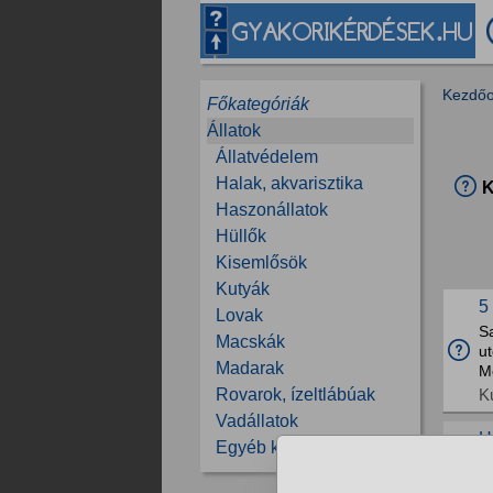
Kezdőo
Főkategóriák
Állatok
Állatvédelem
Halak, akvarisztika
K
Haszonállatok
Hüllők
Kisemlősök
Kutyák
5
Lovak
Sa
Macskák
u
Madarak
M
K
Rovarok, ízeltlábúak
Vadállatok
H
Egyéb kérdések
V
ka