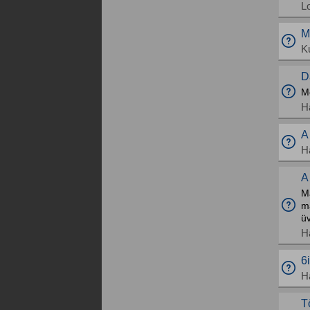
L
M
K
D
M
H
A
H
A
M
má
üv
H
6
H
T