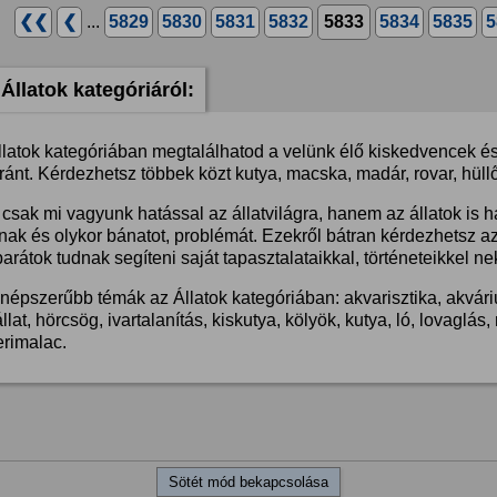
❮❮
❮
...
5829
5830
5831
5832
5833
5834
5835
5
Állatok kategóriáról:
llatok kategóriában megtalálhatod a velünk élő kiskedvencek és 
ánt. Kérdezhetsz többek közt kutya, macska, madár, rovar, hüllő
csak mi vagyunk hatással az állatvilágra, hanem az állatok is 
nak és olykor bánatot, problémát. Ezekről bátran kérdezhetsz a
barátok tudnak segíteni saját tapasztalataikkal, történeteikkel ne
népszerűbb témák az Állatok kategóriában: akvarisztika, akvárium
llat, hörcsög, ivartalanítás, kiskutya, kölyök, kutya, ló, lovaglá
erimalac.
Sötét mód bekapcsolása