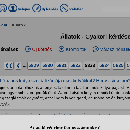
ldal
»
Állatok
Állatok - Gyakori kérdés
érdések
Új kérdés
Kiemeltek
Válasz nélküli
❮❮
❮
...
5829
5830
5831
5832
5833
5834
5835
5
 hónapos kutya szocializációja más kutyákkal? Hogy csináljam
jnos amióta elhoztuk a tenyésztőtől nem találtam neki kutya-pajtást. M
tcán egymáshoz engedtük őket. Az én kutyám lány, a másik fiú, de csa
egszaglászták egymást, azzal nem is volt gond, de utána az én kutyám 
utyák
ullámos papagájnak szeretnék kinti röpdét vagy bentit de lenn
an két hullámos papagájom bent a szobámba lenne reptetve,de szeretn
litkába lehetnek kint vagy mindenféleképpen csinálnom kell röptetőt? H