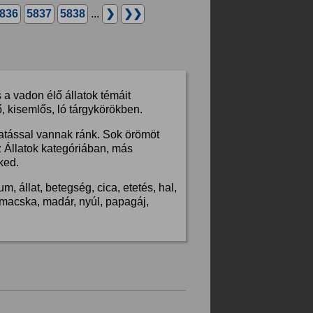
836
5837
5838
...
❯
❯❯
a vadon élő állatok témáit
, kisemlős, ló tárgykörökben.
hatással vannak ránk. Sok örömöt
z Állatok kategóriában, más
ked.
, állat, betegség, cica, etetés, hal,
s, macska, madár, nyúl, papagáj,