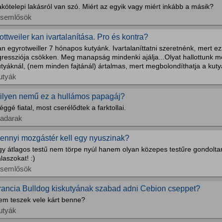
kótelepi lakásról van szó. Miért az egyik vagy miért inkább a másik?
isemlősök
ottweiler kan ivartalanítása. Pro és kontra?
n egyrotweiller 7 hónapos kutyánk. Ivartalaníttatni szeretnénk, mert ez
ressziója csökken. Meg manapság mindenki ajálja...Olyat hallottunk mos
tyáknál, (nem minden fajtánál) ártalmas, mert megbolondíthatja a kutyá
utyák
ilyen nemű ez a hullámos papagáj?
éggé fiatal, most cserélődtek a farktollai.
adarak
ennyi mozgástér kell egy nyuszinak?
gy átlagos testű nem törpe nyúl hanem olyan közepes testűre gondolta
laszokat! :)
isemlősök
rancia Bulldog kiskutyának szabad adni Cebion cseppet?
em teszek vele kárt benne?
utyák