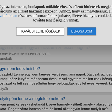
i: 1m magas és 60cm széles kis lyukú tyúkhálóval kell befedni,lábak 5
adarak
émakacsa bénulás?
óval nemis biztos hogy jó helyre írom ezt ki... Haszonállatból afféle há
gen idős már szegényke de kétlem hogy ez lenne a probléma! Szegény
bénult és foggalmam sincs hogy mitől... Először az egyik majd a másik..
aszonállatok
ogy csináljam hogy a macskám szeressen engem?
n úgy érzem nem szeret engem.
acskák
gye nem fedezheti be?
ziasztok! Lenne egy igen kényes kérdésem, ami napok óta csak az ideg
émetjuhász kutyám már három éves. Mivel egyetem mellett csak hétvé
ost zzal kellett szembesülnöm hogy befogadtak egy fél éves keverék ka
utyák
elyik póni lenne a megfelelő nekem?
yan pónit keresek (shetandit kivéve bármelyik jöhet) amelyik alacsony
kata. Fogatozásra használnám és kettő állat együtt lenne melyik az?