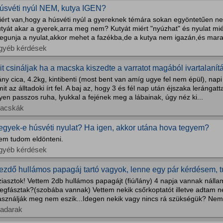
úsvéti nyúl NEM, kutya IGEN?
iért van,hogy a húsvéti nyúl a gyereknek témára sokan egyöntetűen 
utyát akar a gyerek,arra meg nem? Kutyát miért "nyúzhat" és nyulat m
egunja a nyulat,akkor mehet a fazékba,de a kutya nem igazán,és marad 
gyéb kérdések
it csináljak ha a macska kiszedte a varratot magából ivartalanít
ny cica, 4.2kg, kintibenti (most bent van amíg ugye fel nem épül), napi 
it az álltadoki írt fel. A baj az, hogy 3 és fél nap után éjszaka lerángat
lyen passzos ruha, lyukkal a fejének meg a lábainak, úgy néz ki...
acskák
egyek-e húsvéti nyulat? Ha igen, akkor utána hova tegyem?
em tudom eldönteni.
gyéb kérdések
ezdő hullámos papagáj tartó vagyok, lenne egy pár kérdésem, t
iasztok! Vettem 2db hullámos papagájt (fiú/lány) 4 napja vannak nálla
egfásztak?(szobába vannak) Vettem nekik csőrkoptatót illetve adtam n
asználják meg nem eszik...Idegen nekik vagy nincs rá szükségük? Nem l
adarak