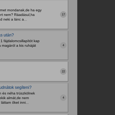
nemet mondanak,de ha egy
iért nem? Ráadásul,ha
17
neki a lánc a...
ás után?
1 fájdalomcsillapítót kap
ta magáról a kis ruháját
4
22
udnátok segíteni?
m és néha trüszkölnek
ekik almát,de nem
4
áttam őket inni...