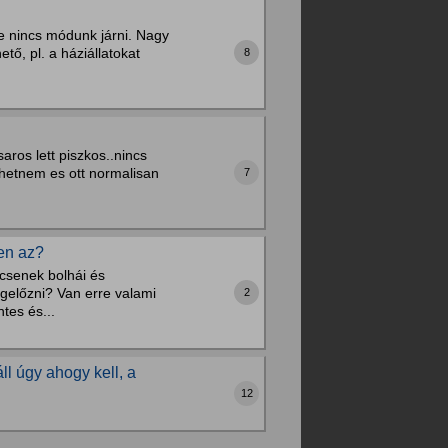
e nincs módunk járni. Nagy
tő, pl. a háziállatokat
8
aros lett piszkos..nincs
ihetnem es ott normalisan
7
en az?
ncsenek bolhái és
gelőzni? Van erre valami
2
tes és...
ll úgy ahogy kell, a
12