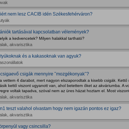
ovak
iért nem lesz CACIB idén Székesfehérváron?
utyák
ániók tartásával kapcsolatban vélemények?
elyik a kedvencetek? Milyen halakkal tartható?
alak, akvarisztika
 tyúkoknak és a kakasoknak van agyuk?
aszonállatok
 csigaevő csigák mennyire "mozgékonyak"?
a vettem 4 darabot, mert nagyon elszaporodtak a kisebb csigák. Kettő 
sik kettő viszont ugyanott van, ahol betettem őket az akváriumba. A v
egre voltak tapadva, szóval nem az üres házat hoztam el. Most viszont
alak, akvarisztika
in1 teszt valahol olvastam hogy nem igazán pontos ez igaz?
alak, akvarisztika
örpenyúl vagy csincsilla?