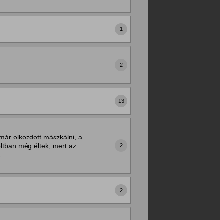
1
2
13
már elkezdett mászkálni, a
oltban még éltek, mert az
2
...
2