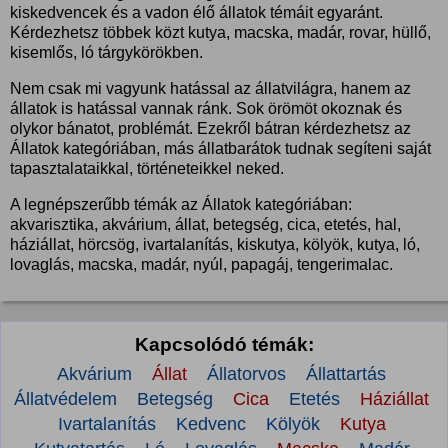
kiskedvencek és a vadon élő állatok témáit egyaránt.
Kérdezhetsz többek közt kutya, macska, madár, rovar, hüllő,
kisemlős, ló tárgykörökben.
Nem csak mi vagyunk hatással az állatvilágra, hanem az
állatok is hatással vannak ránk. Sok örömöt okoznak és
olykor bánatot, problémát. Ezekről bátran kérdezhetsz az
Állatok kategóriában, más állatbarátok tudnak segíteni saját
tapasztalataikkal, történeteikkel neked.
A legnépszerűbb témák az Állatok kategóriában:
akvarisztika, akvárium, állat, betegség, cica, etetés, hal,
háziállat, hörcsög, ivartalanítás, kiskutya, kölyök, kutya, ló,
lovaglás, macska, madár, nyúl, papagáj, tengerimalac.
Kapcsolódó témák:
Akvárium
Állat
Állatorvos
Állattartás
Állatvédelem
Betegség
Cica
Etetés
Háziállat
Ivartalanítás
Kedvenc
Kölyök
Kutya