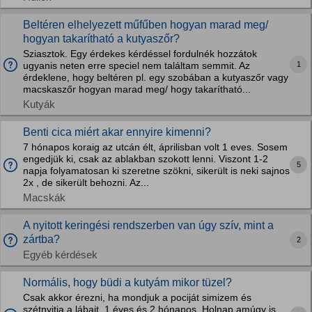
Beltéren elhelyezett műfűben hogyan marad meg/
hogyan takarítható a kutyaszőr?
Sziasztok. Egy érdekes kérdéssel fordulnék hozzátok
1
ugyanis neten erre speciel nem találtam semmit. Az
érdeklene, hogy beltéren pl. egy szobában a kutyaszőr vagy
macskaszőr hogyan marad meg/ hogy takarítható...
Kutyák
Benti cica miért akar ennyire kimenni?
7 hónapos koraig az utcán élt, áprilisban volt 1 eves. Sosem
engedjük ki, csak az ablakban szokott lenni. Viszont 1-2
5
napja folyamatosan ki szeretne szökni, sikerült is neki sajnos
2x , de sikerült behozni. Az...
Macskák
A nyitott keringési rendszerben van úgy szív, mint a
zártba?
2
Egyéb kérdések
Normális, hogy büdi a kutyám mikor tüzel?
Csak akkor érezni, ha mondjuk a pociját simizem és
szétnyitja a lábait. 1 éves és 2 hónapos. Holnap amúgy is