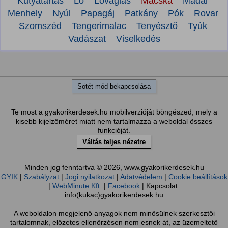
Kutyatartás
Ló
Lovaglás
Macska
Madár
Menhely
Nyúl
Papagáj
Patkány
Pók
Rovar
Szomszéd
Tengerimalac
Tenyésztő
Tyúk
Vadászat
Viselkedés
Sötét mód bekapcsolása
Te most a gyakorikerdesek.hu mobilverzióját böngészed, mely a
kisebb kijelzőméret miatt nem tartalmazza a weboldal összes
funkcióját.
Váltás teljes nézetre
Minden jog fenntartva © 2026, www.gyakorikerdesek.hu
GYIK
|
Szabályzat
|
Jogi nyilatkozat
|
Adatvédelem
|
Cookie beállítások
|
WebMinute Kft.
|
Facebook
| Kapcsolat:
info(kukac)gyakorikerdesek.hu
A weboldalon megjelenő anyagok nem minősülnek szerkesztői
tartalomnak, előzetes ellenőrzésen nem esnek át, az üzemeltető