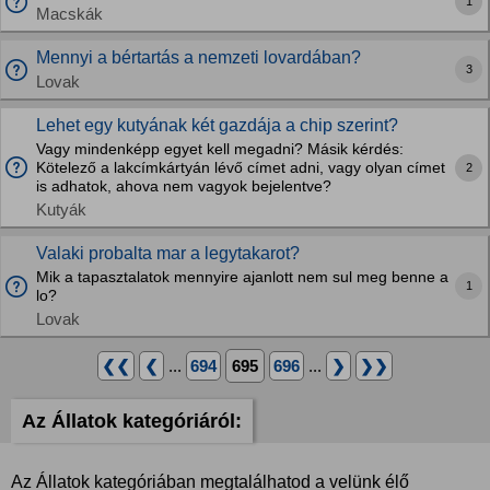
1
Macskák
Mennyi a bértartás a nemzeti lovardában?
3
Lovak
Lehet egy kutyának két gazdája a chip szerint?
Vagy mindenképp egyet kell megadni? Másik kérdés:
Kötelező a lakcímkártyán lévő címet adni, vagy olyan címet
2
is adhatok, ahova nem vagyok bejelentve?
Kutyák
Valaki probalta mar a legytakarot?
Mik a tapasztalatok mennyire ajanlott nem sul meg benne a
1
lo?
Lovak
❮❮
❮
...
694
695
696
...
❯
❯❯
Az Állatok kategóriáról:
Az Állatok kategóriában megtalálhatod a velünk élő