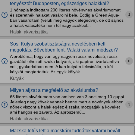
tenyésztőt Budapesten, egészséges halakkal?
1 hónapja indítottam 200 literes növénynes akváriumomat
2
és szeretnék halakat vásárolni bele. Eddig a Green Aqua-
ban vásároltam (velük meg vagyok elégedve), de ott sajnos
a halak választéka nem túl nagy azokból...
Halak, akvarisztika
Sos! Kutya szobatisztaságra nevelésben kell
megoldás. Bővebben lent. Valaki valami módszer?
A probléma, hogy van egy nagyon rossz nevelésű, rossz
11
gazdától elhozott szuka kutyánk, aki papíron ivartalanítva
volt, gyakorlatban nem. A kan kutyám felcsinálta, a két
kölyköt megtartottuk. Az egyik kölyök...
Kutyák
Milyen aljzat a megfelelő az akváriumba?
65 literes akváriumom van amiben van 3 anci meg 10 guppi.
Jelenleg nagy kövek vannak benne mert a növények ebben
3
nőnek viszont a halak egész éjszaka mozgatják a köveket
ami hangos és zavaró. Az aprószemű...
Halak, akvarisztika
Macska tetűs lett a macskám tudnátok valami bevált