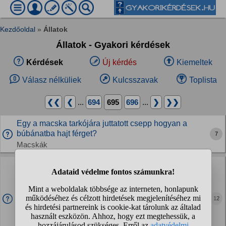
Kezdőoldal
»
Állatok
Állatok - Gyakori kérdések
Kérdések
Új kérdés
Kiemeltek
Válasz nélküliek
Kulcsszavak
Toplista
❮❮
❮
...
694
695
696
...
❯
❯❯
Egy a macska tarkójára juttatott csepp hogyan a
búbánatba hajt férget?
7
Macskák
Tényleg nem szabad vadon élő kölyök őzekhez és
szarvasokhoz hozzáérni, mert az anyjuk utána nem
gondozza?
Erről az FB videóról jött elő bennem a kérdés: Ez városi
12
legenda vagy tényleg nem szabad? Valamikor a Yellowstone
parkban történt hasonló egy kisbölénnyel: De ez érvényes
őzekre és szarvasokra is? Milyen...