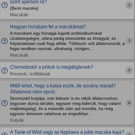
szert ajánlani rá?
1
(Benti macska)
Macskák
Hogyan hizlaljam fel a macskámat?
A macskám egy hónapja kapott antibiotikumokat
cicabetegségre, utána pedig elvesztette az étvágyát, és
3
folyamatosan csak fogy elfele. Többször volt állatorvosnál, a
fogai rendben vannak, ultrahang, röntgen,...
Macskák
Chemotoxtól a pókok is megdöglenek?
9
Rovarok, ízeltlábúak
Mitől lehet, hogy a kutya eszik, de sovány marad?
Állatorvos nem opció.
Szomszéd kutyája, már kétszer is én vittük állatorvoshoz
11
(egyszer durva sérülés, egyszer meg kiderült, hogy valami
májbetegség), és a második után azt mondta, ha még
egyszer elviszem valahova az engedélye...
Kutyák
A Taste of Wild vagy az Applaws a jobb macska kaja?