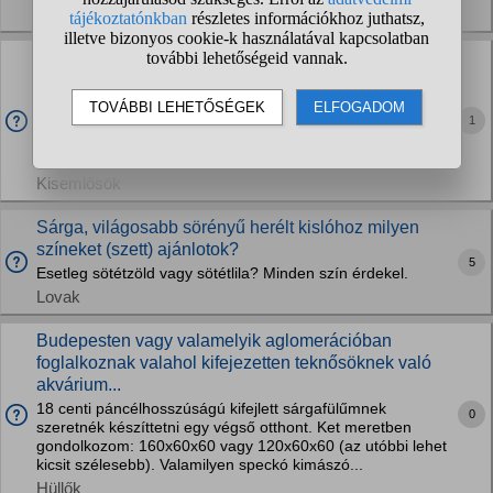
Vadállatok
Tengerimalac érezheti a másikon, ha valami
betegsége van/kezd kialakulni?
Pár napja az egyik malackám bújik a másik hasába, illetve
1
fenekébe, állandóan szagolgatná, de a másik nem hagyja
neki, egy idő után besokall és zavarja, hogy piszkálja ezért
finoman odakap neki. De ettől sem...
Kisemlősök
Sárga, világosabb sörényű herélt kislóhoz milyen
színeket (szett) ajánlotok?
5
Esetleg sötétzöld vagy sötétlila? Minden szín érdekel.
Lovak
Budepesten vagy valamelyik aglomerációban
foglalkoznak valahol kifejezetten teknősöknek való
akvárium...
18 centi páncélhosszúságú kifejlett sárgafülűmnek
0
szeretnék készíttetni egy végső otthont. Ket meretben
gondolkozom: 160x60x60 vagy 120x60x60 (az utóbbi lehet
kicsit szélesebb). Valamilyen speckó kimászó...
Hüllők