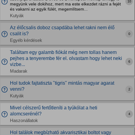
10
megyünk vele dokihoz, mert ma este elkezdet rázni a fejét
és vakarni az egyik fülét, megemlítsem...
Kutyák
Az élőcsalis doboz csapdába lehet rakni nem élő
csalit is?
0
Egyéb kérdések
Találtam egy galamb fiókát még nem tollas hanem
pejhes a tenyerembe fér el. olvastam hogy lehet neki
6
vizbe...
Madarak
Hol tudok fajtatiszta "tigris" mintás magyar agarat
venni?
2
Kutyák
Mivel célszerű fertőtleníti a tyúkólat a heti
alomcserénél?
4
Haszonállatok
Hol találok megbízható akvarisztikai boltot vagy