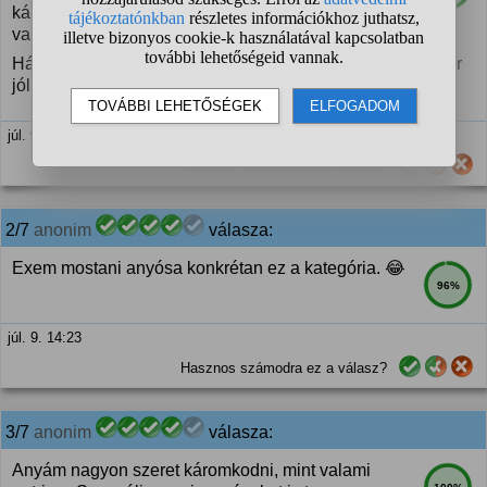
káromkodás volt, azért mert az asszony bent hagyott
valami papírt.
Hányinger milyen emberek vannak, az is remélem egyszer
jól elintézi valaki...
júl. 9. 12:25
Hasznos számodra ez a válasz?
2/7
anonim
válasza:
Exem mostani anyósa konkrétan ez a kategória. 😂
96%
júl. 9. 14:23
Hasznos számodra ez a válasz?
3/7
anonim
válasza:
Anyám nagyon szeret káromkodni, mint valami