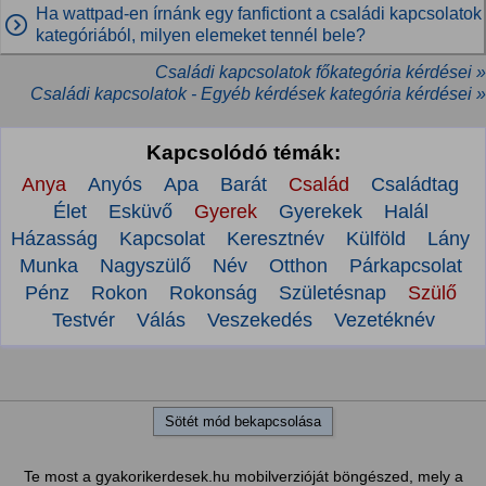
Ha wattpad-en írnánk egy fanfictiont a családi kapcsolatok
kategóriából, milyen elemeket tennél bele?
Családi kapcsolatok főkategória kérdései »
Családi kapcsolatok - Egyéb kérdések kategória kérdései »
Kapcsolódó témák:
Anya
Anyós
Apa
Barát
Család
Családtag
Élet
Esküvő
Gyerek
Gyerekek
Halál
Házasság
Kapcsolat
Keresztnév
Külföld
Lány
Munka
Nagyszülő
Név
Otthon
Párkapcsolat
Pénz
Rokon
Rokonság
Születésnap
Szülő
Testvér
Válás
Veszekedés
Vezetéknév
Sötét mód bekapcsolása
Te most a gyakorikerdesek.hu mobilverzióját böngészed, mely a