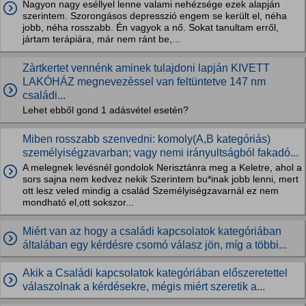
Nagyon nagy eséllyel lenne valami nehézsége ezek alapján
szerintem. Szorongásos depresszió engem se került el, néha
jobb, néha rosszabb. Én vagyok a nő. Sokat tanultam erről,
jártam terápiára, már nem ránt be,...
Zàrtkertet vennénk aminek tulajdoni lapján KIVETT
LAKÓHÁZ megnevezèssel van feltüntetve 147 nm
családi...
Lehet ebből gond 1 adásvétel esetén?
Miben rosszabb szenvedni: komoly(A,B kategóriás)
személyiségzavarban; vagy nemi irányultságból fakadó...
A melegnek levésnél gondolok Nerisztánra meg a Keletre, ahol a
sors sajna nem kedvez nekik Szerintem bu*inak jobb lenni, mert
ott lesz veled mindig a család Személyiségzavarnál ez nem
mondható el,ott sokszor...
Miért van az hogy a családi kapcsolatok kategóriában
általában egy kérdésre csomó válasz jön, míg a többi...
Akik a Családi kapcsolatok kategóriában előszeretettel
válaszolnak a kérdésekre, mégis miért szeretik a...