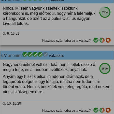
Nincs. Mi sem vagyunk szentek, szoktunk
74%
káromkodni is, meg előfordul, hogy néha felemeljük
a hangunkat, de azért ez a putris C stílus nagyon
távoláll tőlünk.
júl. 9. 16:51
Hasznos számodra ez a válasz?
6/7
anonim
válasza:
Nagynénéméknél volt ez - totál nem illettek össze ő
100%
meg a férje, és állandóan üvöltöztek, anyáztak.
Anyám egy hisztis pitsa, mindenen drámázik, de a
legapróbb dolgot is úgy felfújja, mintha nem tudom, mi
történt volna. Nem is beszélek vele elég régóta, mert nekem
nincs szükségem erre.
júl. 10. 10:20
Hasznos számodra ez a válasz?