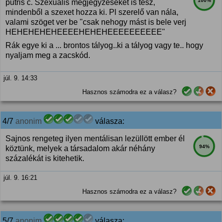
100%
putris c. Szexuális megjegyzéseket is tesz,
mindenből a szexet hozza ki. Pl szerelő van nála,
valami szöget ver be "csak nehogy mást is bele verj
HEHEHEHEHEEEEHEHEHEEEEEEEEEE"
Rák egye ki a ... brontos tályog..ki a tályog vagy te.. hogy
nyaljam meg a zacskód.
júl. 9. 14:33
Hasznos számodra ez a válasz?
4/7
anonim
válasza:
Sajnos rengeteg ilyen mentálisan lezüllött ember él
94%
köztünk, melyek a társadalom akár néhány
százalékát is kitehetik.
júl. 9. 16:21
Hasznos számodra ez a válasz?
5/7
anonim
válasza: