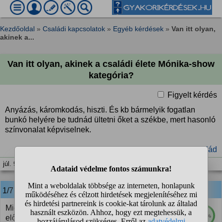
Kezdőoldal
»
Családi kapcsolatok
»
Egyéb kérdések
»
Van itt olyan,
akinek a...
Van itt olyan, akinek a családi élete Mónika-show
kategória?
Figyelt kérdés
Anyázás, káromkodás, hiszti. És kb bármelyik fogatlan
bunkó helyére be tudnád ültetni őket a székbe, mert hasonló
színvonalat képviselnek.
#család
júl. 9. 10:12
1/7
anonim
válasza:
Miénkben szerencsére nincs, de most láttam az
100%
előbb a ház előtt hasonlót. Minden szava kemény