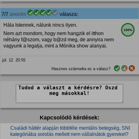
7/7
anonim
válasza:
Hála Istennek, nálunk nincs ilyen.
100%
Nem azt mondom, hogy nem hangzik el itthon
néhány f@szom, vagy b@zd meg, de annyira nem
vagyunk a legalja, mint a Mónika show alanyai.
júl. 12. 20:55
Hasznos számodra ez a válasz?
Kapcsolódó kérdések:
Családi háttér alapján többféle mentális betegség, SNI
kategóriába sorolás mellett nem vállalnátok gyereket?