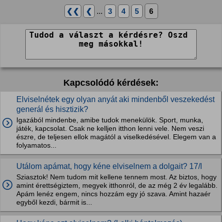
❮❮
❮
...
3
4
5
6
Kapcsolódó kérdések:
Elviselnétek egy olyan anyát aki mindenből veszekedést
generál és hisztizik?
Igazából mindenbe, amibe tudok menekülök. Sport, munka,
játék, kapcsolat. Csak ne kelljen itthon lenni vele. Nem veszi
észre, de teljesen ellok magától a viselkedésével. Elegem van a
folyamatos...
Utálom apámat, hogy kéne elviselnem a dolgait? 17/l
Sziasztok! Nem tudom mit kellene tennem most. Az biztos, hogy
amint érettségiztem, megyek itthonról, de az még 2 év legalább.
Apám lenéz engem, nincs hozzám egy jó szava. Amint hazaér
egyből kezdi, bármit is...