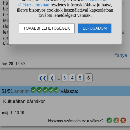
hányinger hogy bevágtam az ajtót és a hátsó ajtón mentem
be. Anyáék persze nem láttak semmit ebből. Aztán mikor
benyitott a szobámba anya elkezdi “Te mikor értél haza?”.
Mindegy a lényeg hogy már nem bírom elviselni ezt,
ráadásul nem is nagyon kedvelem a pasit, mert nagyon
lenéz és ordítozik velem apró hülyeségeken. Totál elkábítja
anya fejét, és csak a pénzert van vele. Egyke vagyok és
lány. Valami tanács?
#anya
ápr. 28. 12:59
❮❮
❮
...
3
4
5
6
51/51
anonim
válasza:
Kulturáltan bármikor.
máj. 1. 10:19
Hasznos számodra ez a válasz?