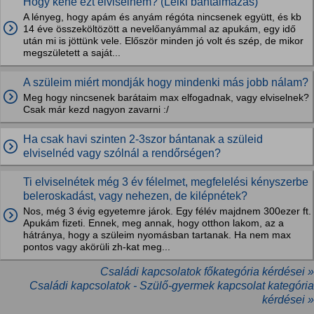
Hogy kéne ezt elviselnem? (Lelki bántalmazás)
A lényeg, hogy apám és anyám régóta nincsenek együtt, és kb
14 éve összeköltözött a nevelőanyámmal az apukám, egy idő
után mi is jöttünk vele. Először minden jó volt és szép, de mikor
megszületett a saját...
A szüleim miért mondják hogy mindenki más jobb nálam?
Meg hogy nincsenek barátaim max elfogadnak, vagy elviselnek?
Csak már kezd nagyon zavarni :/
Ha csak havi szinten 2-3szor bántanak a szüleid
elviselnéd vagy szólnál a rendőrségen?
Ti elviselnétek még 3 év félelmet, megfelelési kényszerbe
beleroskadást, vagy nehezen, de kilépnétek?
Nos, még 3 évig egyetemre járok. Egy félév majdnem 300ezer ft.
Apukám fizeti. Ennek, meg annak, hogy otthon lakom, az a
hátránya, hogy a szüleim nyomásban tartanak. Ha nem max
pontos vagy akörüli zh-kat meg...
Családi kapcsolatok főkategória kérdései »
Családi kapcsolatok - Szülő-gyermek kapcsolat kategória
kérdései »