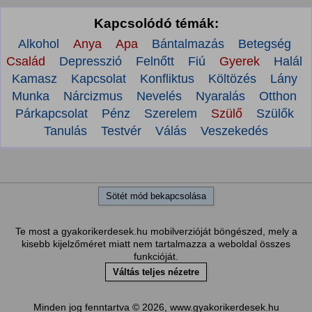
Kapcsolódó témák:
Alkohol
Anya
Apa
Bántalmazás
Betegség
Család
Depresszió
Felnőtt
Fiú
Gyerek
Halál
Kamasz
Kapcsolat
Konfliktus
Költözés
Lány
Munka
Nárcizmus
Nevelés
Nyaralás
Otthon
Párkapcsolat
Pénz
Szerelem
Szülő
Szülők
Tanulás
Testvér
Válás
Veszekedés
Sötét mód bekapcsolása
Te most a gyakorikerdesek.hu mobilverzióját böngészed, mely a
kisebb kijelzőméret miatt nem tartalmazza a weboldal összes
funkcióját.
Váltás teljes nézetre
Minden jog fenntartva © 2026, www.gyakorikerdesek.hu