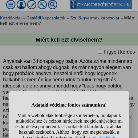
Kezdőoldal
»
Családi kapcsolatok
»
Szülő-gyermek kapcsolat
»
Miért
kell ezt elviselnem?
Miért kell ezt elviselnem?
Figyelt kérdés
Anyának van 3 hónapja egy palija. Azóta szinte mindennap
csak azt hallom ahogy dugnak, és már nagyon elegem van
hogy próbálok anyával beszélni erről hogy legyenek
halkabbak mert én így nem tudok tanulni meg stb és
idegesít, de erre annyit mondd hogy “bocs hogy boldog
vagyok”. Ugyanúgy csinálta tovább. Próbáltam zenét
hallgatni közbe, akkor le is nyugodtak. Volt hogy aludtam és
nagyba az éjszaka közepén anyám nyögésére kelek fel (egy
szintes ház, 2 szobával arrébb van a hálószobája), párnát
húztam a fejemre és úgy aludtam el. Meg olyan is volt hogy
korábban hazajöttem suliból és nem tudtam hogy anya
pasija is itt van, és amikor benyitottam a bejárati ajtón azt
látom hogy anya és a pasija ott dugnak. Annyira elkapott a