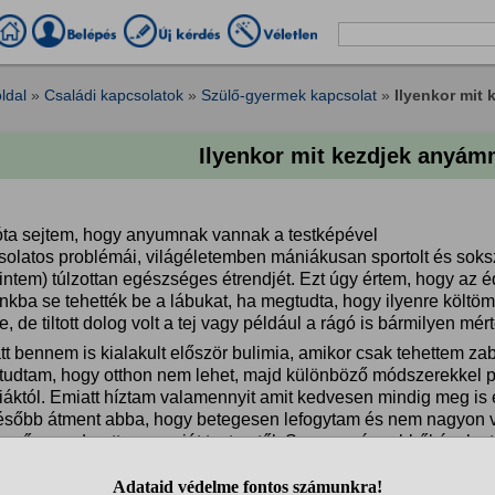
ldal
»
Családi kapcsolatok
»
Szülő-gyermek kapcsolat
»
Ilyenkor mit
Ilyenkor mit kezdjek anyám
ta sejtem, hogy anyumnak vannak a testképével
olatos problémái, világéletemben mániákusan sportolt és sokszo
rintem) túlzottan egészséges étrendjét. Ezt úgy értem, hogy az
kba se tehették be a lábukat, ha megtudta, hogy ilyenre költöm
e, de tiltott dolog volt a tej vagy például a rágó is bármilyen 
tt bennem is kialakult először bulimia, amikor csak tehettem z
 tudtam, hogy otthon nem lehet, majd különböző módszerekkel 
riáktól. Emiatt híztam valamennyit amit kedvesen mindig meg is
ésőbb átment abba, hogy betegesen lefogytam és nem nagyon v
zerűen undorottam a saját testemtől. Szerencsére ebből évek ut
ndthatom, hogy ismét normális a testsúlyom.
kább ilyen háttér történet volt, hátha segít kicsit jobban megért