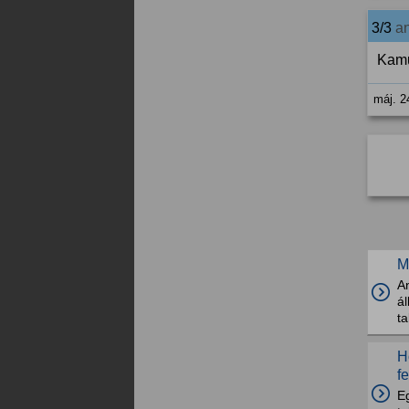
3/3
a
Kam
máj. 2
M
An
á
ta
H
f
E