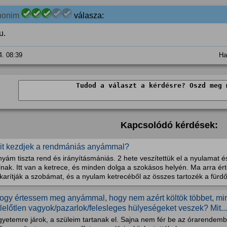
nonim
válasza:
u.
4. 08:39
Ha
Kapcsolódó kérdések:
it kezdjek a rendmániás anyámmal?
yám tiszta rend és irányításmániás. 2 hete veszítettük el a nyulamat és
llnak. Itt van a ketrece, és minden dolga a szokásos helyén. Ma arra 
karítják a szobámat, és a nyulam ketrecéből az összes tartozék a fürdő
ogy értessem meg anyámmal, hogy nem azért költök többet, mint
elelőtlen vagyok/pazarlok/felesleges hülyeségeket veszek? Mit...
gyetemre járok, a szüleim tartanak el. Sajna nem fér be az órarendem