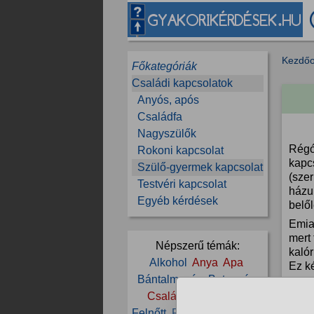
Kezdőo
Főkategóriák
Családi kapcsolatok
Anyós, após
Családfa
Nagyszülők
Régó
Rokoni kapcsolat
kapcs
Szülő-gyermek kapcsolat
(sze
Testvéri kapcsolat
házun
Egyéb kérdések
belől
Emia
mert
Népszerű témák:
kaló
Alkohol
Anya
Apa
Ez k
Bántalmazás
Betegség
egys
elmo
Család
Depresszió
Felnőtt
Fiú
Gyerek
Halál
Ez in