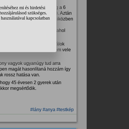
ok és hogy még valószínűleg a 6
önteni, hogy melyik ruha kié. Aztán
 vállam, derekam és csipőm miközben
uhákat amikor ugyanakkorák
jegyezte, hogy sőt ő még valahol
lgok mert kifejezetten próbálok
lek, hogy ha túl sokat törődöm vele
kony vagyok ugyanúgy tud arra
ppen magát hasonlítaná hozzám így
k rossz hatása van.
 hogy 45 évesen 2 gyerek után
akkor megsértődik.
#lány
#anya
#testkép