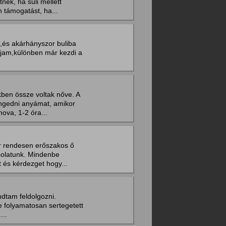
nék, ha suli mellett
támogatást, ha...
,és akárhányszor buliba
ívjam,különben már kezdi a
ben össze voltak nőve. A
engedni anyámat, amikor
ova, 1-2 óra...
r rendesen erőszakos ő
solatunk. Mindenbe
 és kérdezget hogy...
dtam feldolgozni.
ve folyamatosan sertegetett
...