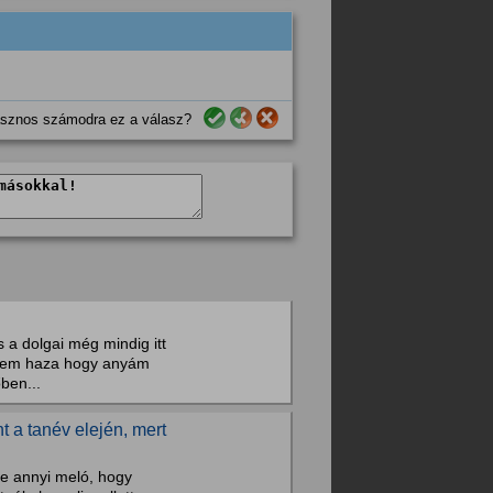
sznos számodra ez a válasz?
 a dolgai még mindig itt
értem haza hogy anyám
ben...
 a tanév elején, mert
be annyi meló, hogy