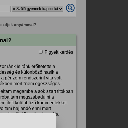
 kezdjek anyámmal?
mal?
Figyelt kérdés
r ránk is ránk erőltetette a
 édesség és különböző nasik a
 a pénzem rendszerint vita volt
mértékben mert "nem egészséges".
abáltam magamba a sok szart titokban
próbáltam megszabadulni a
 említett különböző kommentekkel.
oltam hajlandó enni mert
án sikerült kijönnöm és azóta
eni a problémám.