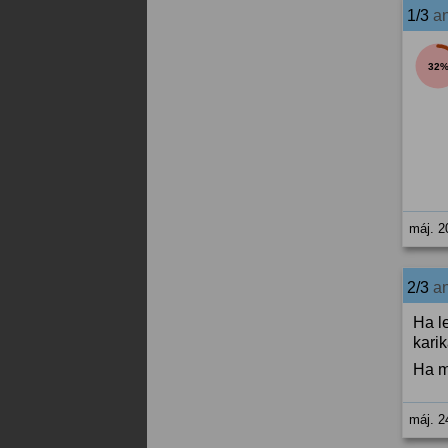
1/3
a
32
máj. 2
2/3
a
Ha l
karik
Ha m
máj. 2