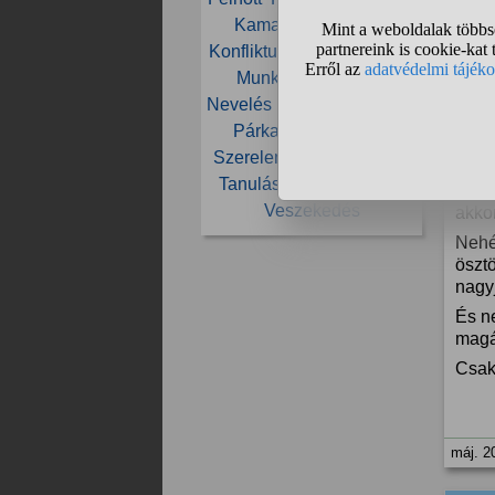
Kamasz
Kapcsolat
Már 
éves
Konfliktus
Költözés
Lány
pár 
Munka
Nárcizmus
arró
Nevelés
Nyaralás
Otthon
vagyu
Párkapcsolat
Pénz
kifej
Szerelem
Szülő
Szülők
Lehe
Tanulás
Testvér
Válás
nem a
Veszekedés
akkor
Nehé
öszt
nagy
És n
magá
Csak
máj. 2