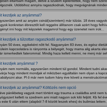
ljesen eltartsam magam, illetve a szüleim kijelentették, hogy nem szeret
olgoznék. Utóbbihoz annyira ragaszkodnak, hogy megvágnának minden 
it kezdjek az anyámmal?
gyszerűen amit az anyám csinál(szerintem) már túlzás. 18 éves vagyok
gyok konkretan ébresztőt kell reggelre állítanom csak azèrt hogy felh
egényt irni hogy mit képzelek magamrol hogy egy üzenetet nem irok...
it kezdjek a túlzottan ragaszkodó anyámmal?
nyám 50 éves, egykeként nőtt fel. Nagyanyám 83 éves, és egész életük
züleim kapcsolatára is rányomta a bélyegét, hogy mama alig akarta el
ár ismerkedtek faterommal. Mindig haza kellett menni, ne menj már seh
it kezdjek anyámmal ?
nyám nem normális, egyszerűen mindent túl gondol. Mindent tudni aka
lvárja hogy mindent mondjak el miközben egyáltalán nem olyan a kapc
zabályozni akar. Pl ő már nem tudom hány éve követi a menstruációmat
it kezdjek az anyámmal? Költözés nem opció
 éve pánikbeteg vagyok mert történt egy trauma a családba amit nem tu
ógyszert kellett ra szednem ami miatt nagyon sok kiló feljött. Kb fel é
 este 6 után ettem (alapból 7-8 között leszek ehes) és bulimias lettem..