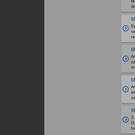
te
d
M
E
va
r
M
A
s
m
M
A
e
s
M
3
Gy
ha