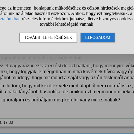
lassan hónapok óta hallgatom tőle, hogy mennyire sovány vagy
 húgom ruhájába is beleférnék, meg hogy ő már nem is tudja eld
nappal ezelőtt beállt mögém a tükör elé és elkezdte fogdosni a
l magyarázott, hogy nem érti hogyan hordok xs-es meg xxs-es r
nk (tehát, hogy neki akkor miért kell m-eset), majd ezután meg
ezetten karcsúbb is.
t, hogy én reagálom túl, de engem nagyon felkavarnak ezek a do
rra koncentrálni, hogy éppen hogyan néz ki a testem, hiszen fé
 újra az lesz mint néhány évvel ezelőtt.
z elmagyarázni ezt az érzést de azt hallani, hogy mennyire vé
önzi, hogy fogyjak le mégjobban mintha kövérnek hívna vagy é
jából mindegy, hogy mit mond a saját vagy az én testemről anna
em tudom, hogy mit kezdjek vele mert alapból nem normális az,
t a fiatal lányáhoh hasonlítja, de amikor ezt megmondom neki 
 ignoráljam és próbáljam meg kerülni vagy mit csináljak?
0. 17:30