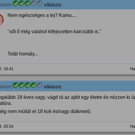
nonim
válasza:
Nem egészséges a tej? Kamu....
%
"sőt ő még valahol kifejezetten karcsúbb is."
Totál homály...
0. 19:41
Ha
nonim
válasza:
egalább 18 éves vagy, vágd rá az ajtót egy életre és nézzen ki ú
atúra.
ég nem múltál el 18 koli és/vagy diákmeló.
4. 03:54
Ha