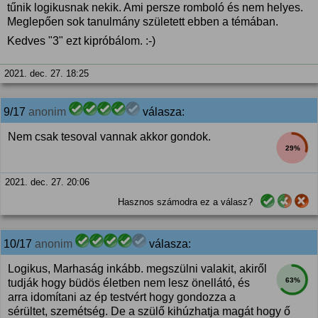
tűnik logikusnak nekik. Ami persze romboló és nem helyes.
Meglepően sok tanulmány született ebben a témában.
Kedves "3" ezt kipróbálom. :-)
2021. dec. 27. 18:25
9/17
anonim
válasza:
Nem csak tesoval vannak akkor gondok.
29%
2021. dec. 27. 20:06
Hasznos számodra ez a válasz?
10/17
anonim
válasza:
Logikus, Marhaság inkább. megszülni valakit, akiről
63%
tudják hogy büdös életben nem lesz önellátó, és
arra idomítani az ép testvért hogy gondozza a
sérültet, szemétség. De a szülő kihúzhatja magát hogy ő