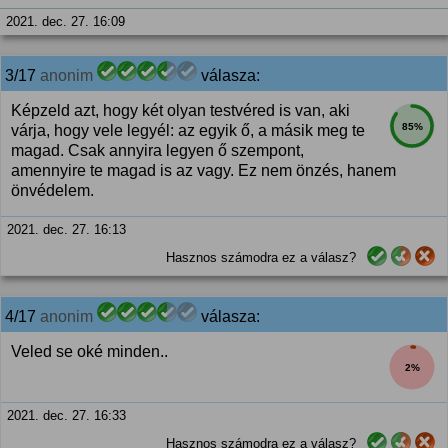
2021. dec. 27. 16:09
3/17
anonim
válasza:
Képzeld azt, hogy két olyan testvéred is van, aki
85%
várja, hogy vele legyél: az egyik ő, a másik meg te
magad. Csak annyira legyen ő szempont,
amennyire te magad is az vagy. Ez nem önzés, hanem
önvédelem.
2021. dec. 27. 16:13
Hasznos számodra ez a válasz?
4/17
anonim
válasza:
Veled se oké minden..
2%
2021. dec. 27. 16:33
Hasznos számodra ez a válasz?