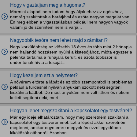
Hogy vigaztaljam meg a hugomat?
Mármint alapból nem tudom hogy áljak ehez az egészhez,
nemrég szakítottak a barátjával és azóta nagyon magalat van.
Én meg ebben a vigasztalásban például nem nagyon vagyok
valami jó de szerintem nem is várja...
Nagyobbik tesóra nem lehet majd számítani?
Nagy korkülönbség az idősebb 13 éves és több mint 2 hónapja
nem hajlandó hozzásem nyúlni a kistesójához, mióta egyszer a
pelenka tartalma a ruhájára került, és azóta többször is
undorítónak hívta a tesóját....
Hogy kezeljem ezt a helyzetet?
A nővérem eltörte a lábát és ez több szempontból is problémás
például a fürdésnél nyilván anyukám szokott neki segíteni
kiszálni a kádbol. De most anyukám nem volt itthon és nekem
kellett segíteni neki, mert...
Hogyan lehet megszakítani a kapcsolatot egy testvérrel?
Már egy ideje elhatároztam, hogy meg szeretném szakítani a
kapcsolatot egy testvéremmel. Ezt a lépést akkor szeretném
megtenni, amikor egyetemre megyek és ezzel egyidőben
kiköltözök otthonról. Azonban...