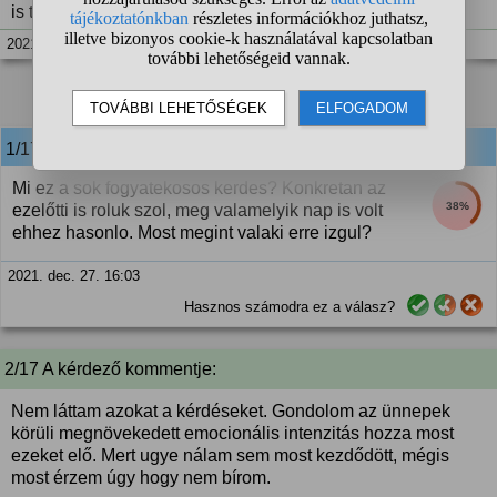
is teszem, de nem tudom napi szinten.
2021. dec. 27. 15:55
1
2
❯
1/17
anonim
válasza:
Mi ez a sok fogyatekosos kerdes? Konkretan az
38%
ezelőtti is roluk szol, meg valamelyik nap is volt
ehhez hasonlo. Most megint valaki erre izgul?
2021. dec. 27. 16:03
Hasznos számodra ez a válasz?
2/17 A kérdező kommentje:
Nem láttam azokat a kérdéseket. Gondolom az ünnepek
körüli megnövekedett emocionális intenzitás hozza most
ezeket elő. Mert ugye nálam sem most kezdődött, mégis
most érzem úgy hogy nem bírom.