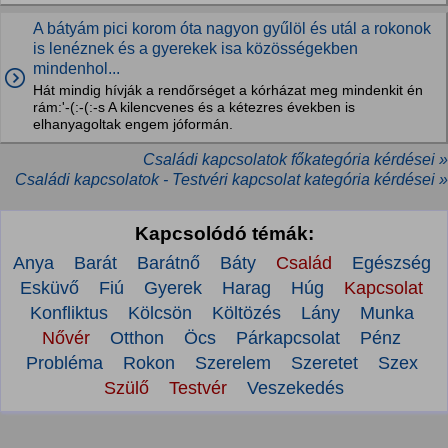
A bátyám pici korom óta nagyon gyűlöl és utál a rokonok
is lenéznek és a gyerekek isa közösségekben
mindenhol...
Hát mindig hívják a rendőrséget a kórházat meg mindenkit én
rám:'-(:-(:-s A kilencvenes és a kétezres években is
elhanyagoltak engem jóformán.
Családi kapcsolatok főkategória kérdései »
Családi kapcsolatok - Testvéri kapcsolat kategória kérdései »
Kapcsolódó témák:
Anya
Barát
Barátnő
Báty
Család
Egészség
Esküvő
Fiú
Gyerek
Harag
Húg
Kapcsolat
Konfliktus
Kölcsön
Költözés
Lány
Munka
Nővér
Otthon
Öcs
Párkapcsolat
Pénz
Probléma
Rokon
Szerelem
Szeretet
Szex
Szülő
Testvér
Veszekedés