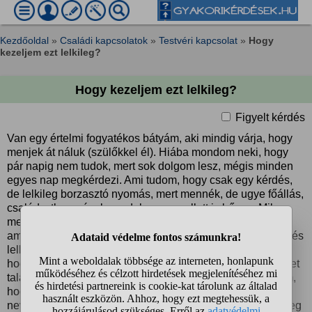
Kezdőoldal
»
Családi kapcsolatok
»
Testvéri kapcsolat
»
Hogy
kezeljem ezt lelkileg?
Hogy kezeljem ezt lelkileg?
Figyelt kérdés
Van egy értelmi fogyatékos bátyám, aki mindig várja, hogy
menjek át náluk (szülőkkel él). Hiába mondom neki, hogy
pár napig nem tudok, mert sok dolgom lesz, mégis minden
egyes nap megkérdezi. Ami tudom, hogy csak egy kérdés,
de lelkileg borzasztó nyomás, mert mennék, de ugye főállás,
család, stb... szóval van dolgom e mellett is bőven. Mikor
meglátom messengeren a kérdést amit addig ismételget
amíg választ nem adok, egyszerre érzek sajnálatot, dühöt és
lelkiismeretfurdalást. Nagyon rossz érzés és nem tudom
hogy tudnám ezt kezelni. Neki hiába mondom, süket füleket
talál nála a dolog. Valahogy magamban kell helyretennem,
hogy ne legyen ez minden ilyen üzenet után. Úgy lettem
nevelve, hogy segítsem, hogy álljak mellette ha kell, és meg