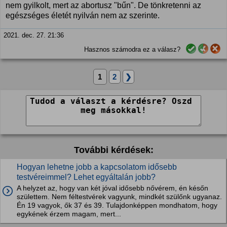
nem gyilkolt, mert az abortusz "bűn". De tönkretenni az
egészséges életét nyilván nem az szerinte.
2021. dec. 27. 21:36
Hasznos számodra ez a válasz?
1
2
❯
További kérdések:
Hogyan lehetne jobb a kapcsolatom idősebb
testvéreimmel? Lehet egyáltalán jobb?
A helyzet az, hogy van két jóval idősebb nővérem, én későn
születtem. Nem féltestvérek vagyunk, mindkét szülőnk ugyanaz.
Én 19 vagyok, ők 37 és 39. Tulajdonképpen mondhatom, hogy
egykének érzem magam, mert...