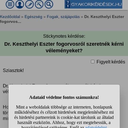
Kezdőoldal
»
Egészség
»
Fogak, szájápolás
»
Dr. Keszthelyi Eszter
fogorvos...
Stickynotes kérdése:
Dr. Keszthelyi Eszter fogorvosról szeretnék kérni
véleményeket?
Figyelt kérdés
Sziasztok!
Dr. Keszthelyi Eszter fogorvosról szeretnék kérni
véleményeket.
Hozzá tartozunk, én már voltam nála fogkőleszedésen és
tömte is egy fogamat. Kedves, szimpatikus és azóta is
minden rendben nálam.