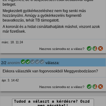
beteget.
Megkezdett gyökérkezeléshez nem fog senki más
hozzányúlni. Amúgy a gyökérkezelés fogmentő
beavatkozás, tehát TB támogatott.
A koronát és a hidat csináltathatjátok máshol, viszont azok
már fizetősek.
márc. 18. 11:24
Hasznos számodra ez a válasz?
2/2
anonim
válasza:
Ekkora választék van fogorvosokból Meggyesbodzáson?
ápr. 3. 14:42
Hasznos számodra ez a válasz?