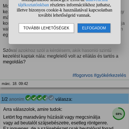
Most viszont férjemnél lenne sajnos aktuális komolyabb
kezelés, egy letört gyökérkezelt fog maradvány húzása, egy
másik megkezdett gyökérkezelés befejezése töméssel és
koronával, illetve egy híd majd a kihúzott fog helyére. (Tudja
valaki, hogy utóbbi kettőt meg lehet-e csináltatni TB alapon
egyáltalán?)
Szóval azokhoz szól a kérdésem, akik hasonló szintű
kezelést kaptak nála: megfelelő volt az ellátás és tartós a
megoldás?
#fogorvos
#gyökérkezelés
márc. 18. 09:42
1/2
anonim
válasza:
Arra válaszolok, amire tudok:
68%
Letört fog maradvány húzását vagy megcsinálja
vagy ad beutalót szájsebészetre, esetleg röntgenre.
Ez ingyenes, de a szájsebészet csak beutalóval fogad