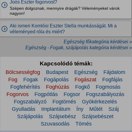
Joós Eszter fogorvost?
Szépen dolgoznak, mennyire drágák? Véleményeket várok
nagyon!
Aki ismeri Komlósi Eszter Stella munkásságát. Mi a
véleményed róla és miért?
Egészség főkategória kérdései »
Egészség - Fogak, szájápolás kategória kérdései »
Kapcsolódó témák:
Bölcsességfog
Budapest
Egészség
Fájdalom
Fog
Fogak
Fogápolás
Fogászat
Fogfájás
Fogfehérítés
Foghúzás
Fogkő
Fogmosás
Fogorvos
Fogpótlás
Fogsor
Fogszabályozás
Fogszabályzó
Fogtömés
Gyökérkezelés
Gyulladás
Implantátum
Íny
Műtét
Száj
Szájápolás
Szájsebész
Szájsebészet
Szuvasodás
Tömés