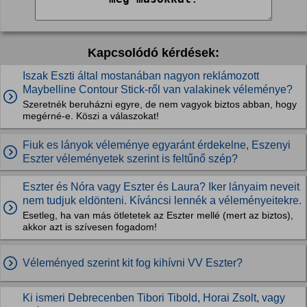
Kapcsolódó kérdések:
Iszak Eszti által mostanában nagyon reklámozott
Maybelline Contour Stick-ről van valakinek véleménye?
Szeretnék beruházni egyre, de nem vagyok biztos abban, hogy
megérné-e. Köszi a válaszokat!
Fiuk es lányok véleménye egyaránt érdekelne, Eszenyi
Eszter véleményetek szerint is feltűnő szép?
Eszter és Nóra vagy Eszter és Laura? Iker lányaim neveit
nem tudjuk eldönteni. Kíváncsi lennék a véleményeitekre.
Esetleg, ha van más ötletetek az Eszter mellé (mert az biztos),
akkor azt is szívesen fogadom!
Véleményed szerint kit fog kihívni VV Eszter?
Ki ismeri Debrecenben Tibori Tibold, Horai Zsolt, vagy