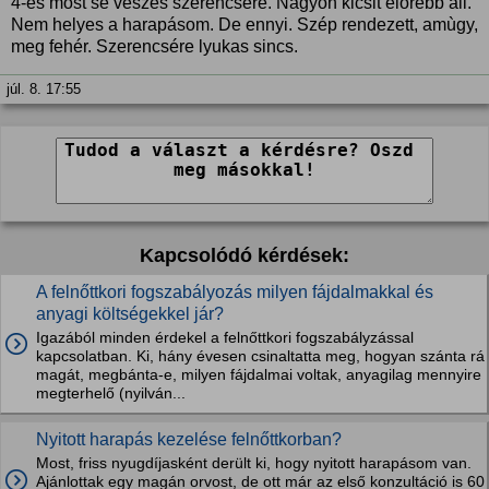
4-es most se vészes szerencsére. Nagyon kicsit előrébb áll.
Nem helyes a harapásom. De ennyi. Szép rendezett, amùgy,
meg fehér. Szerencsére lyukas sincs.
júl. 8. 17:55
Kapcsolódó kérdések:
A felnőttkori fogszabályozás milyen fájdalmakkal és
anyagi költségekkel jár?
Igazából minden érdekel a felnőttkori fogszabályzással
kapcsolatban. Ki, hány évesen csinaltatta meg, hogyan szánta rá
magát, megbánta-e, milyen fájdalmai voltak, anyagilag mennyire
megterhelő (nyilván...
Nyitott harapás kezelése felnőttkorban?
Most, friss nyugdíjasként derült ki, hogy nyitott harapásom van.
Ajánlottak egy magán orvost, de ott már az első konzultáció is 60