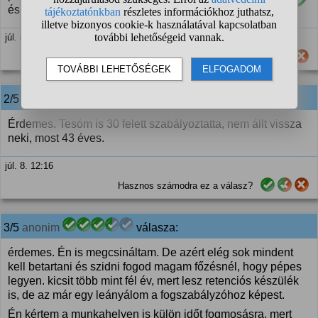
és nem állt vissza
júl. 8. 11:16
Hasznos számodra ez a válasz?
2/5
anonim
válasza:
Érdemes. Tesóm is 30 felett szabályoztatta, nem állt vissza
neki, most 43 éves.
júl. 8. 12:16
Hasznos számodra ez a válasz?
3/5
anonim
válasza:
érdemes. Én is megcsináltam. De azért elég sok mindent
kell betartani és szidni fogod magam főzésnél, hogy pépes
legyen. kicsit több mint fél év, mert lesz retenciós készülék
is, de az már egy leányálom a fogszabályzóhoz képest.
Én kértem a munkahelyen is külön időt fogmosásra, mert