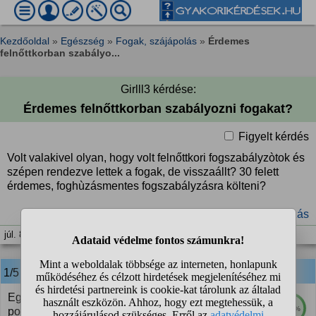
Kezdőoldal
»
Egészség
»
Fogak, szájápolás
»
Érdemes
felnőttkorban szabályo...
Girlll3 kérdése:
Érdemes felnőttkorban szabályozni fogakat?
Figyelt kérdés
Volt valakivel olyan, hogy volt felnőttkori fogszabályzòtok és
szépen rendezve lettek a fogak, de visszaállt? 30 felett
érdemes, foghùzásmentes fogszabályzásra költeni?
#fogászat
#fogszabályozás
júl. 8. 10:50
1/5
anonim
válasza:
Egy ismerösöm 40 évesen szabályoztatta a fogát - a
100%
poziciója miatt szükséges lett - , azóta eltelt jópár év