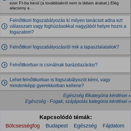
ezer Ft-ba kerül (a továbbiakról nem is láttam árakat.) Elég
alacsony a...
Felnőttkori fogszabàlyozàs ki milyen tanàcsot adna ezt
válasszam vagy foghúzásokkal nagyjàból helyre hozni a
fogazatom?
Felnőttkori fogszabályozásról mik a tapasztalataitok?
Felnőttkorban is csinálnak barázdazárásr?
Lehet felnőttkorban is fogszabályozót kérni, vagy
mindenképp gyerekkorban kellene?
Egészség főkategória kérdései »
Egészség - Fogak, szájápolás kategória kérdései »
Kapcsolódó témák:
Bölcsességfog
Budapest
Egészség
Fájdalom