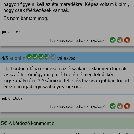
nagyon figyelni kell az ételmaradékra. Képes voltam kibírni,
hogy csak főétkezések vannak.
És nem bántam meg.
júl. 8. 13:33
Hasznos számodra ez a válasz?
4/5
anonim
válasza:
Ha hordod utána rendesen az éjszakait, akkor nem fognak
visszaállni. Amúgy meg miért ne érné meg felnőttként
fogszabályzózni? Akármikor lehet és biztosan jobban fogod
érezni magad egy szabályos fogsorral.
júl. 8. 16:07
Hasznos számodra ez a válasz?
5/5 A kérdező kommentje: