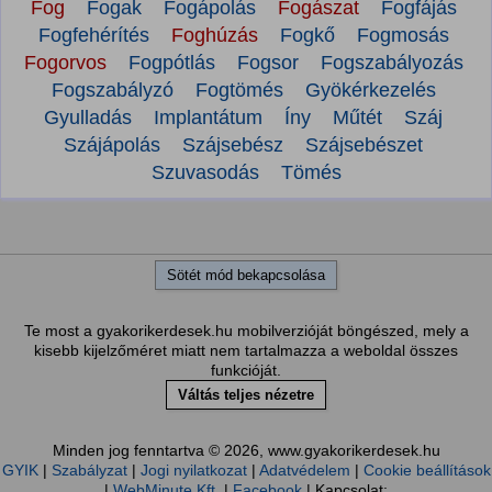
Fog
Fogak
Fogápolás
Fogászat
Fogfájás
Fogfehérítés
Foghúzás
Fogkő
Fogmosás
Fogorvos
Fogpótlás
Fogsor
Fogszabályozás
Fogszabályzó
Fogtömés
Gyökérkezelés
Gyulladás
Implantátum
Íny
Műtét
Száj
Szájápolás
Szájsebész
Szájsebészet
Szuvasodás
Tömés
Sötét mód bekapcsolása
Te most a gyakorikerdesek.hu mobilverzióját böngészed, mely a
kisebb kijelzőméret miatt nem tartalmazza a weboldal összes
funkcióját.
Váltás teljes nézetre
Minden jog fenntartva © 2026, www.gyakorikerdesek.hu
GYIK
|
Szabályzat
|
Jogi nyilatkozat
|
Adatvédelem
|
Cookie beállítások
|
WebMinute Kft.
|
Facebook
| Kapcsolat: