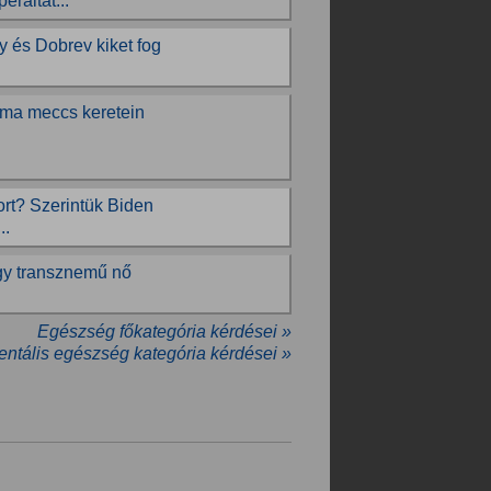
eráltat...
y és Dobrev kiket fog
 mma meccs keretein
rt? Szerintük Biden
..
egy transznemű nő
Egészség főkategória kérdései »
ntális egészség kategória kérdései »