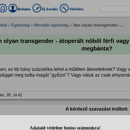
ldal
»
Egészség
»
Mentális egészség
»
Van olyan transgender -...
 olyan transgender - átoperált nőből férfi vagy 
megbánta?
en, ez kb hány százaléka lehet a műtéten átesetteknek? Vagy vol
tséggel meg tudta magát "győzni"? Vagy náluk az csak elnyomá
okt. 28. 14:42
A kérdező szavazást indított:
Elhanyagolható százalék lehet.