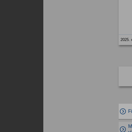
2025. 
F
M