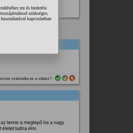
sznos számodra ez a válasz?
y az lenne a meglepő ha a nagy
 életet tudna élni.