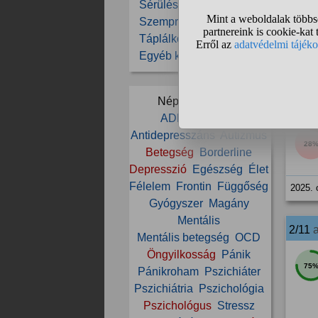
Sérülések, balesetek
Szemproblémák
Táplálkozás
Egyéb kérdések
Népszerű témák:
1/11
ADHD
Alkohol
Antidepresszáns
Autizmus
28
Betegség
Borderline
Depresszió
Egészség
Élet
Félelem
Frontin
Függőség
2025. 
Gyógyszer
Magány
Mentális
2/11
Mentális betegség
OCD
Öngyilkosság
Pánik
75
Pánikroham
Pszichiáter
Pszichiátria
Pszichológia
Pszichológus
Stressz