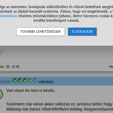
Passz vagy kifejtem.
14 szavazat
1
2
❯
anonim
válasza:
Rossz kategória. Ez nem politika.
%
okt. 28. 14:45
Ha
anonim
válasza:
Van olyan és nem is kevés.
%
Szerintem már eleve akkor változás ez, annyira nehéz hog
többség már transz nőként/férfiként boldog, kiegyensúlyozott