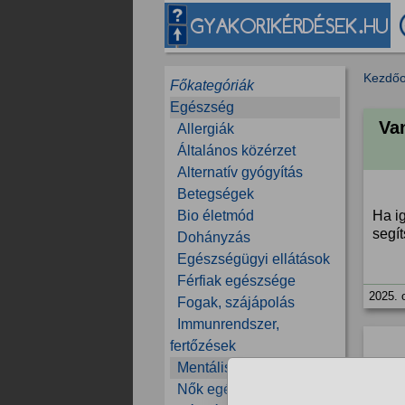
Kezdőo
Főkategóriák
Egészség
Van
Allergiák
Általános közérzet
Alternatív gyógyítás
Betegségek
Bio életmód
Ha ig
segí
Dohányzás
Egészségügyi ellátások
Férfiak egészsége
2025. 
Fogak, szájápolás
Immunrendszer,
fertőzések
Mentális egészség
Nők egészsége