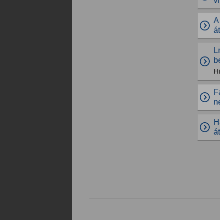
v
A
á
L
b
Hi
F
n
H
á