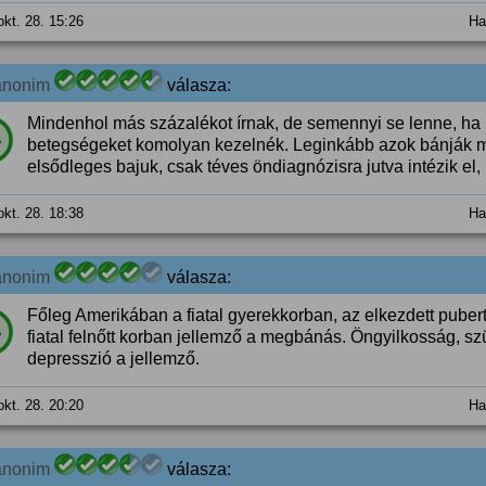
okt. 28. 15:26
Ha
anonim
válasza:
Mindenhol más százalékot írnak, de semennyi se lenne, ha
%
betegségeket komolyan kezelnék. Leginkább azok bánják m
elsődleges bajuk, csak téves öndiagnózisra jutva intézik el,
okt. 28. 18:38
Ha
anonim
válasza:
Főleg Amerikában a fiatal gyerekkorban, az elkezdett pube
%
fiatal felnőtt korban jellemző a megbánás. Öngyilkosság, sz
depresszió a jellemző.
okt. 28. 20:20
Ha
anonim
válasza: