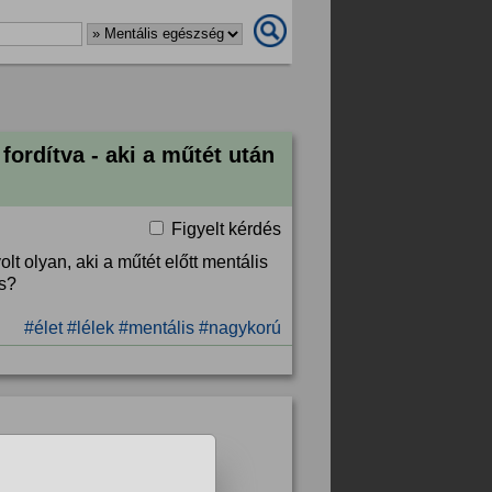
fordítva - aki a műtét után
Figyelt kérdés
t olyan, aki a műtét előtt mentális
s?
#élet
#lélek
#mentális
#nagykorú