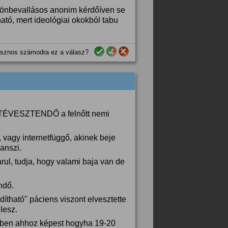
g önbevallásos anonim kérdőíven se
tó, mert ideológiai okokból tabu
sznos számodra ez a válasz?
ZETÉVESZTENDŐ a felnőtt nemi
, vagy internetfüggő, akinek beje
anszi.
rul, tudja, hogy valami baja van de
ndő.
ítható" páciens viszont elvesztette
lesz.
égben ahhoz képest hogyha 19-20