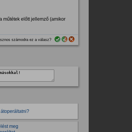
a műtétek előtt jellemző (amikor
sznos számodra ez a válasz?
átoperáltatni?
elést meg