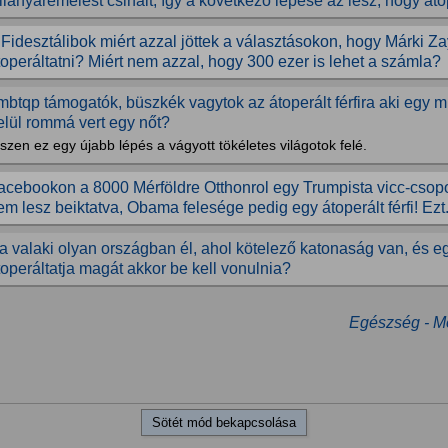
illanyáremelést csinált, így a következő lépése az lesz, hogy átop
 Fidesztálibok miért azzal jöttek a választásokon, hogy Márki Za
toperáltatni? Miért nem azzal, hogy 300 ezer is lehet a számla?
mbtqp támogatók, büszkék vagytok az átoperált férfira aki egy
elül rommá vert egy nőt?
szen ez egy újabb lépés a vágyott tökéletes világotok felé.
acebookon a 8000 Mérföldre Otthonrol egy Trumpista vicc-csopo
em lesz beiktatva, Obama felesége pedig egy átoperált férfi! Ezt.
a valaki olyan országban él, ahol kötelező katonaság van, és 
toperáltatja magát akkor be kell vonulnia?
Egészség - Me
Sötét mód bekapcsolása