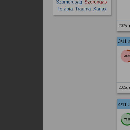
Szomorúság
Szorongás
Terápia
Trauma
Xanax
2025. 
3/11
46
2025. 
4/11
73