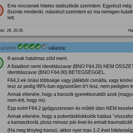
Erre nincsenek hiteles statisztikák szerintem. Egyrészt mé
%
őszinte mindenki, másrészt szerintem ez ma nemigen kutatha
lett.
okt. 28. 20:35
Ha
1
anonim
válasza:
8-asnak hatalmas zöld ment.
%
A fiatalkori nemi identitászavar (BNO F64.20) NEM ÖSS
identitászavar (BNO F64.00) BETEGSÉGGEL.
F64.2-ek óriási többsége vagy játékból csinálta, vagy kinövi
lesz az pedig 99%-ban egyszerűen b*i lesz, nem pediglen tr
Annak ellenére, hogy a transzik gyerekkoruktól azok (magya
nem érti, hogy mi).
Épp ezért F64.2 gyógyszeresen és műtéti úton NEM kezele
Annak ellenére, hogy a pubertásblokkolók hatása "visszaford
a kamaszkorát, plusz-minusz pár évet és emiatt traumatizált 
(Ha meg tényleg transzi, akkor nyer max 1-2 évet hiteless