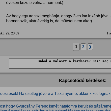
évesen kezdte volna a hormont.)
Az hogy egy transzi megbánja, ahogy 2-es írta inkább jóval 
hormonozik, akár évekig is, de műtétet nem akar).
okt. 29. 23:09
Ha
1
2
❯
Kapcsolódó kérdések:
ideszesek! Ha esetleg jövőre a Tisza nyerne, akkor kiket fognak 
ost hogy Gyurcsány Ferenc ismét hatalomra került és gázárem