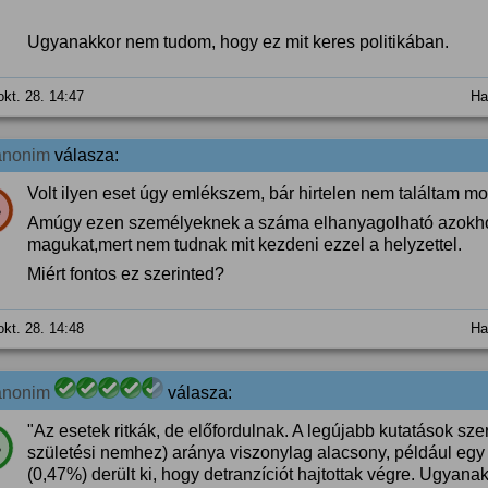
Ugyanakkor nem tudom, hogy ez mit keres politikában.
okt. 28. 14:47
Ha
anonim
válasza:
Volt ilyen eset úgy emlékszem, bár hirtelen nem találtam mo
%
Amúgy ezen személyeknek a száma elhanyagolható azokhoz 
magukat,mert nem tudnak mit kezdeni ezzel a helyzettel.
Miért fontos ez szerinted?
okt. 28. 14:48
Ha
anonim
válasza:
"Az esetek ritkák, de előfordulnak. A legújabb kutatások szer
%
születési nemhez) aránya viszonylag alacsony, például egy
(0,47%) derült ki, hogy detranzíciót hajtottak végre. Ugyan