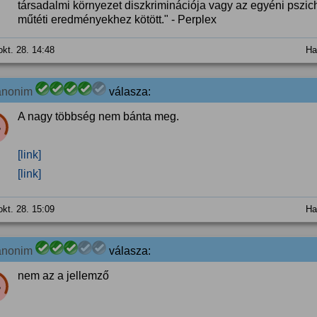
társadalmi környezet diszkriminációja vagy az egyéni pszi
műtéti eredményekhez kötött." - Perplex
okt. 28. 14:48
Ha
anonim
válasza:
A nagy többség nem bánta meg.
%
[link]
[link]
okt. 28. 15:09
Ha
anonim
válasza:
nem az a jellemző
%