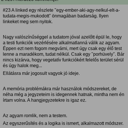
#23 A linked egy részlete "egy-ember-aki-agy-nelkul-elt-a-
tudata-megis-mukodott" önmagában badarság. Ilyen
linkeket meg sem nyitok.
Nagy valószínűséggel a tudatom jóval azelőtt épül le, hogy
a testi funkciók vezérlésére alkalmatlanná válik az agyam.
Éppen ezt nem fogom megvárni, mert úgy csak egy élő test
lenne a maradékom, tudat nélkül. Csak egy "porhüvely". Bár
nincs kizárva, hogy vegetatív funkciókért felelős terület sérül
és úgy halok meg...
Ellátásra már jogosult vagyok jó ideje.
A memória problémákra már használok módszereket, de
néha még a jegyzeteim is idegennek hatnak, mintha nem én
írtam volna. A hangjegyzetekre is igaz ez.
Az agyam romlik, nem a testem.
Az egyszerűsítés és a logika is ismert, alkalmazott módszer.