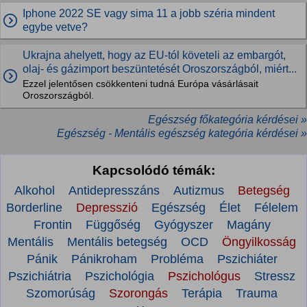
Iphone 2022 SE vagy sima 11 a jobb széria mindent
egybe vetve?
Ukrajna ahelyett, hogy az EU-tól követeli az embargót,
olaj- és gázimport beszüntetését Oroszországból, miért...
Ezzel jelentősen csökkenteni tudná Európa vásárlásait
Oroszországból.
Egészség főkategória kérdései »
Egészség - Mentális egészség kategória kérdései »
Kapcsolódó témák:
Alkohol
Antidepresszáns
Autizmus
Betegség
Borderline
Depresszió
Egészség
Élet
Félelem
Frontin
Függőség
Gyógyszer
Magány
Mentális
Mentális betegség
OCD
Öngyilkosság
Pánik
Pánikroham
Probléma
Pszichiáter
Pszichiátria
Pszichológia
Pszichológus
Stressz
Szomorúság
Szorongás
Terápia
Trauma