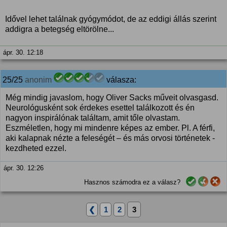
Idővel lehet találnak gyógymódot, de az eddigi állás szerint
addigra a betegség eltörölne...
ápr. 30. 12:18
25/25
anonim
válasza:
Még mindig javaslom, hogy Oliver Sacks műveit olvasgasd.
Neurológusként sok érdekes esettel találkozott és én
nagyon inspirálónak találtam, amit tőle olvastam.
Eszméletlen, hogy mi mindenre képes az ember. Pl. A férfi,
aki kalapnak nézte a feleségét – és más orvosi történetek -
kezdheted ezzel.
ápr. 30. 12:26
Hasznos számodra ez a válasz?
❮
1
2
3