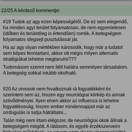
22/25 A kérdező kommentje:
#19 Tudok az agy ezen képességéről. De ez sem elegendő,
ha minden agyi terület folyamatosan, de nem egyenletesen
(időben és területileg is értendően) romlik. A betegségem
folyamatos idegsejt pusztulással jár.
Ha az agy olyan mértékben károsodik, hogy már a tudatot
sem képes fenntartani, akkor ott mégis milyen alternatív
stratégiákat lehetne megtanulni???
Tudomásom szerint nem ítélt halálra semmilyen társadalom.
A betegség sokkal inkább okolható.
#20 Az orvosok nem hivatkoznak rá fogyatékként és
szerintem sem az, hiszen egy neurológiai kórkép és annak
szövődményei. Ilyen elven akkor az influenza is lehetne
fogyatékosság, hiszen ember mindennapjait már az
orrdugulás is tudja hátráltatni...
Talán még nem írtam elégszer, de neurológiai okok állnak a
betegségem mögött. A látásom, és egyéb érzékszerveim