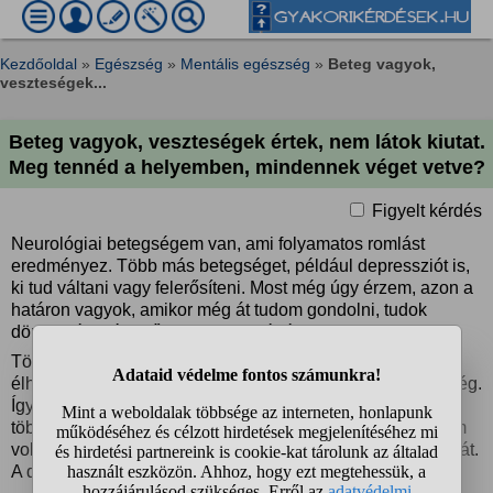
Kezdőoldal
»
Egészség
»
Mentális egészség
»
Beteg vagyok,
veszteségek...
Beteg vagyok, veszteségek értek, nem látok kiutat.
Meg tennéd a helyemben, mindennek véget vetve?
Figyelt kérdés
Neurológiai betegségem van, ami folyamatos romlást
eredményez. Több más betegséget, például depressziót is,
ki tud váltani vagy felerősíteni. Most még úgy érzem, azon a
határon vagyok, amikor még át tudom gondolni, tudok
dönteni és még erőm is lenne a lépéshez...
Több családtagom vesztettem el, közülük többen ma is
élhetnének, ha nincs baleset, betegség, időben jön segítség.
Így gyászolom őket most is. Barátokat is vesztettem el,
többen tervezték és a történetüket ismerve én is megtettem
volna, mégis veszteségként éltem meg mindannyiuk halálát.
A depressziómat ez csak tovább rontotta.