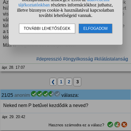
Azt látom, én nem igazán hiányoznék már senkinek. Akinek
hiányoznék, már nincs életben. Így igazából semmi sem tart
vissza, úgyis megterveztem már rég és nem akarok teherré
válni a folyamatos leépülés során. Az egészségügy úgyis
túlterhelt nélkülem is. Úgy érzem, nem csak magamnak, de
a társadalomnak is segítség lenne, ha megoldanám a
létezésem okozta problémát.
Más is megtenné ezt a helyemben?
#depresszió
#öngyilkosság
#kilátástalanság
ápr. 28. 17:07
❮
1
2
3
21/25
anonim
válasza:
Neked nem P betűvel kezdődik a neved?
ápr. 29. 20:42
Hasznos számodra ez a válasz?