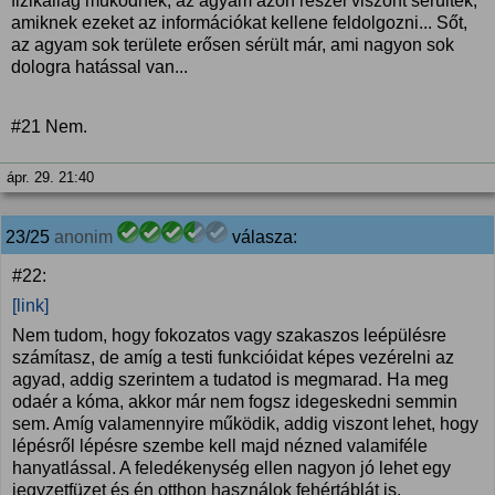
fizikailag működnek, az agyam azon részei viszont sérültek,
amiknek ezeket az információkat kellene feldolgozni... Sőt,
az agyam sok területe erősen sérült már, ami nagyon sok
dologra hatással van...
#21 Nem.
ápr. 29. 21:40
23/25
anonim
válasza:
#22:
[link]
Nem tudom, hogy fokozatos vagy szakaszos leépülésre
számítasz, de amíg a testi funkcióidat képes vezérelni az
agyad, addig szerintem a tudatod is megmarad. Ha meg
odaér a kóma, akkor már nem fogsz idegeskedni semmin
sem. Amíg valamennyire működik, addig viszont lehet, hogy
lépésről lépésre szembe kell majd nézned valamiféle
hanyatlással. A feledékenység ellen nagyon jó lehet egy
jegyzetfüzet és én otthon használok fehértáblát is.