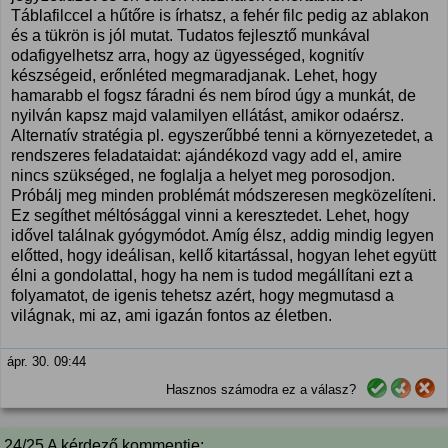
Táblafilccel a hűtőre is írhatsz, a fehér filc pedig az ablakon
és a tükrön is jól mutat. Tudatos fejlesztő munkával
odafigyelhetsz arra, hogy az ügyességed, kognitív
készségeid, erőnléted megmaradjanak. Lehet, hogy
hamarabb el fogsz fáradni és nem bírod úgy a munkát, de
nyilván kapsz majd valamilyen ellátást, amikor odaérsz.
Alternatív stratégia pl. egyszerűbbé tenni a környezetedet, a
rendszeres feladataidat: ajándékozd vagy add el, amire
nincs szükséged, ne foglalja a helyet meg porosodjon.
Próbálj meg minden problémát módszeresen megközelíteni.
Ez segíthet méltósággal vinni a keresztedet. Lehet, hogy
idővel találnak gyógymódot. Amíg élsz, addig mindig legyen
előtted, hogy ideálisan, kellő kitartással, hogyan lehet együtt
élni a gondolattal, hogy ha nem is tudod megállítani ezt a
folyamatot, de igenis tehetsz azért, hogy megmutasd a
világnak, mi az, ami igazán fontos az életben.
ápr. 30. 09:44
Hasznos számodra ez a válasz?
24/25 A kérdező kommentje: