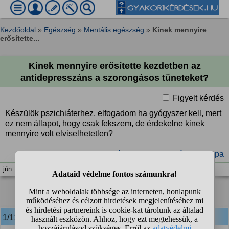
Kezdőoldal
»
Egészség
»
Mentális egészség
»
Kinek mennyire
erősítette...
Kinek mennyire erősítette kezdetben az
antidepresszáns a szorongásos tüneteket?
Figyelt kérdés
Készülök pszichiáterhez, elfogadom ha gyógyszer kell, mert
ez nem állapot, hogy csak fekszem, de érdekelne kinek
mennyire volt elviselhetetlen?
#szorongás
#antidepresszáns
#Scippa
jún. 3. 12:47
1
2
❯
1/11
anonim
válasza: