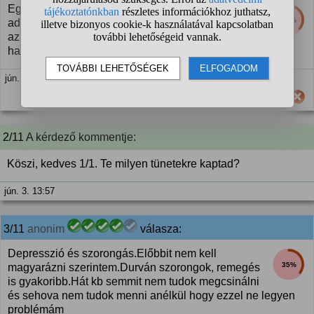
Egyáltalan nem.Kell idő mire beáll a hatása, nekem
36%
addig ugyan olyan volt de nem erősített semmit.Bár
az csak szedált.Azóta meg semmi nem
használ.Kitartást neked
jún. 3. 13:50
Hasznos számodra ez a válasz?
2/11 A kérdező kommentje:
Köszi, kedves 1/1. Te milyen tünetekre kaptad?
jún. 3. 13:57
3/11
anonim
válasza:
Depresszió és szorongás.Előbbit nem kell
35%
magyarázni szerintem.Durván szorongok, remegés
is gyakoribb.Hát kb semmit nem tudok megcsinálni
és sehova nem tudok menni anélkül hogy ezzel ne legyen
problémám