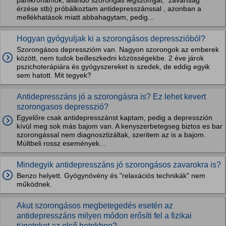
pánikrohamok, állandó szorongás légszomjjal, “zavartság”
érzése stb) próbálkoztam antidepresszánssal , azonban a
mellékhatások miatt abbahagytam, pedig...
Hogyan gyógyuljak ki a szorongásos depresszióból?
Szorongásos depresszióm van. Nagyon szorongok az emberek
között, nem tudok beilleszkedni közösségekbe. 2 éve járok
pszichoterápiára és gyógyszereket is szedek, de eddig egyik
sem hatott. Mit tegyek?
Antidepresszáns jó a szorongásra is? Ez lehet kevert
szorongasos depresszió?
Egyelőre csak antidepresszánst kaptam, pedig a depresszión
kívül meg sok más bajom van. A kenyszerbetegseg biztos es bar
szorongással nem diagnosztizáltak, szeritem az is a bajom.
Múltbeli rossz események...
Mindegyik antidepresszáns jó szorongásos zavarokra is?
Benzo helyett. Gyógynövény és "relaxációs technikák" nem
működnek.
Akut szorongásos megbetegedés esetén az
antidepresszáns milyen módon erősíti fel a fizikai
tüneteket az első hetekben?