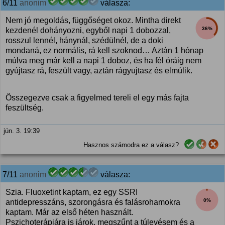
6/11
anonim
válasza:
Nem jó megoldás, függőséget okoz. Mintha direkt
36%
kezdenél dohányozni, egyből napi 1 dobozzal,
rosszul lennél, hánynál, szédülnél, de a doki
mondaná, ez normális, rá kell szoknod… Aztán 1 hónap
múlva meg már kell a napi 1 doboz, és ha fél óráig nem
gyújtasz rá, feszült vagy, aztán rágyujtasz és elmúlik.
Összegezve csak a figyelmed tereli el egy más fajta
feszültség.
jún. 3. 19:39
Hasznos számodra ez a válasz?
7/11
anonim
válasza:
Szia. Fluoxetint kaptam, ez egy SSRI
0%
antidepresszáns, szorongásra és falásrohamokra
kaptam. Már az első héten használt.
Pszichoterápiára is járok, megszűnt a túlevésem és a