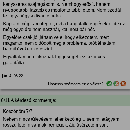
kényszeres szájrágásom is. Nemhogy erősít, hanem
nyugodtabb, lazább és megfontoltabb lettem. Nem szedál
le, ugyanúgy aktívan élhetek.
Kaptam még Lamolep-et, ezt a hangulatkilengésekre, de ez
még egyelőre nem használ, kell neki pár hét.
Egyelőre csak jól jártam vele, hogy elkezdtem, mert
magamtól nem oldódott meg a probléma, próbálhattam
bármit éveken keresztül.
Egyáltalán nem okoznak függőséget, ezt az orvos
garantálta.
jún. 4. 08:22
Hasznos számodra ez a válasz?
8/11 A kérdező kommentje:
Köszönöm 7/7.
Nekem nincs túlevésem, ellenkezőleg… semmi étágyam,
rosszulléteim vannak, remegek, ájulásérzetem van.