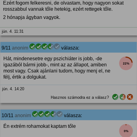
Ezért fogom felkeresni, de olvastam, hogy nagyon sokat
rosszabbul vannak tőle hetekig, ezért rettegek tőle.
2 hónapja ágyban vagyok.
jún. 4. 11:31
9/11
anonim
válasza:
Hát, mindenesetre egy pszichiáter is jobb, -de
22%
igazából bármi jobb-, mint az az állapot, amiben
most vagy. Csak ajánlani tudom, hogy menj el, ne
félj, értik a dolgukat.
jún. 4. 14:20
Hasznos számodra ez a válasz?
10/11
anonim
válasza:
Én extrém rohamokat kaptam tőle
0%