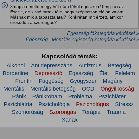
3 napja emeltem egy hét után félről egészre (10mg-ra) az
Escitilt, de kissé tartok tőle, hogy széplassan előjön valami.
Másnak mik a tapasztalatai? Konkrétan mit érzett, amikor
erősödött a szorongás?
Egészség főkategória kérdései »
Egészség - Mentális egészség kategória kérdései »
Kapcsolódó témák:
Alkohol
Antidepresszáns
Autizmus
Betegség
Borderline
Depresszió
Egészség
Élet
Félelem
Frontin
Függőség
Gyógyszer
Magány
Mentális
Mentális betegség
OCD
Öngyilkosság
Pánik
Pánikroham
Probléma
Pszichiáter
Pszichiátria
Pszichológia
Pszichológus
Stressz
Szomorúság
Szorongás
Terápia
Trauma
Xanax