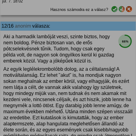
júl. 7. 18:02
Hasznos számodra ez a válasz?
12/16
anonim
válasza:
Aki a harmadik lambóját veszi, szinte biztos, hogy
66%
nem boldog. Pénze biztosan van, de erős
pótcselekvésnek tűnik. Tudom, hogy csak egey
példa volt, de nagyon sok öngyilkos kerül ki gazdag
emberek közül. Vagy a jóképűek közül is.
Az egyik leglélekrombolóbb dolog, az a céltalanság! A
motiváltalanság. Ez lehet "akut" is, ha mondjuk nagyon
sokan meghalnak az ember körül, vagy elhagyják, és ezért
nem látja a célt, de vannak akik valahogy így születnek,
hogy mindegy mijük van, nem tudnak és nem akarnak mit
kezdeni vele, nincsenek céljaik, és azt hiszik, jobb lenne ha
megnyrnék a lottó ötöst. Egy darabig jobb lenne amúgy, de
maximum években mérhető. Utána minden szépen visszaáll
az eredetibe. Ezt kutatások is kimutatták, hogy az ember
alaptermszete, alap hangulata meglehetősen állandó az
élete során, és az egyes események csak kisebb/nagyobb
mértékbebn módosítanak rajta, de mindig csak átmenetileg !