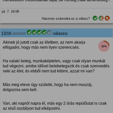
júl. 7. 18:08
Hasznos számodra ez a válasz?
13/16
anonim
válasza:
Akinek jó jutott csak az életben, az nem akarja
22%
elfogadni, hogy más nem ilyen szerencsés.
Ha valaki beteg, munkaképtelen, vagy csak olyan munkát
tud végezni, amibe idővel belebetegszik és csak szenvedés
neki az élet, és ebből nem tud kitörni, azzal mi van?
Más meg eleve úgy születik, hogy ha nem muszáj,
dolgoznia sem kell.
Van, aki napról napra él, más egy 2 órás repülőutat is csak
az első osztályon tud elképzelni.