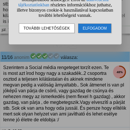
stb.miért ilyen képmutatóak az emberek és veszik észre
hogy egyszerűen nem mindenki élete szép és rengeteg
kilátástalan sors van?miert kell még ezeket az embereket el
is ítélni?
júl. 7. 15:09
❮
1
2
11/16
anonim
válasza:
Szerintem a Social média rengeteget torzìt ezen. Te
48%
is most azt ìrod hogy nagy a szakadék..2 csoportra
osztod a teljesen kilátástalan és akinek mindene
megvan pedig a valóság àrnyaltabb.. Sok átmenet is van pl
jóképű van párja de csóró, vagy gazdag de csúnya és
nehezen megy az ismerkedés (nem flexel h gazdag) , akkor
gazdag, van pàrja , de megbetegszik.Vagy elveszìtì a pàrjàt
stb. Sok ok van arra hogy oda jussál. És persze hogy elìtélik
mert sok olyan helyzet van ami javìtható és lehet esélye
lenne jó életre de eldobja :/