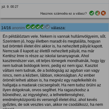
júl. 9. 00:27
Hasznos számodra ez a válasz?
14/16
anonim
válasza:
Én példálóztam vele. Nekem is vannak hullámvölgyeim, sőt.
Szerintem jó, hogy életben maradt és megtalálta, hogyan
tud örömteli életet élni akkor is, ha nehezített pályát kapott.
Nemcsak ő kapott az élettől nehezített pályát, ma már
Kertész Imre is része az iskolai tananyagnak. Ahol
kasztrendszer van, ott teljes tömegek mondhatnák, hogy így
nem tudnak boldogok lenni, pedig ez nem igaz. Kasztot
váltani nem tudnak, de a boldogság az agyban van vagy
nincs, nem a kézben, lábban, rokonságban. Az ember
örömét lelheti abban is, ha megnéz egy napfelkeltét és
hallgatja a madarak csicsergését. Ha nem tudsz örülni az
ilyen dolgoknak, orvos segíthet. Ha ragaszkodsz a
bűneidhez, az irigységhez, a telhetetlenséghez,
eredményközpontú és versengő életet élsz, ahol kevés
győztes, de sok vesztes van, akkor ne csodálkozz, ha nem