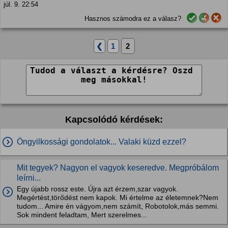
júl. 9. 22:54
Hasznos számodra ez a válasz?
❮
1
2
Kapcsolódó kérdések:
Öngyilkossági gondolatok... Valaki küzd ezzel?
Mit tegyek? Nagyon el vagyok keseredve. Megpróbálom
leírni...
Egy újabb rossz este. Újra azt érzem,szar vagyok.
Megértést,törődést nem kapok. Mi értelme az életemnek?Nem
tudom... Amire én vágyom,nem számít, Robotolok,más semmi.
Sok mindent feladtam, Mert szerelmes...