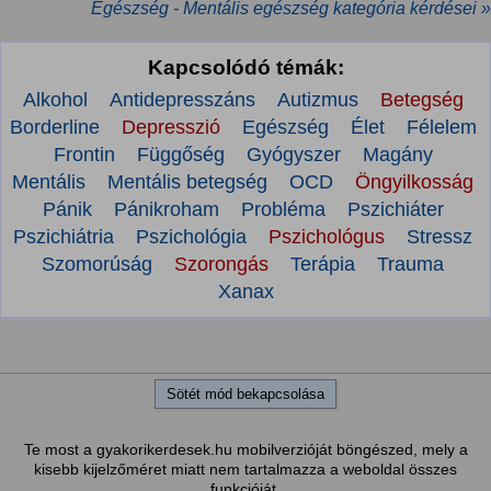
Egészség - Mentális egészség kategória kérdései »
Kapcsolódó témák:
Alkohol
Antidepresszáns
Autizmus
Betegség
Borderline
Depresszió
Egészség
Élet
Félelem
Frontin
Függőség
Gyógyszer
Magány
Mentális
Mentális betegség
OCD
Öngyilkosság
Pánik
Pánikroham
Probléma
Pszichiáter
Pszichiátria
Pszichológia
Pszichológus
Stressz
Szomorúság
Szorongás
Terápia
Trauma
Xanax
Sötét mód bekapcsolása
Te most a gyakorikerdesek.hu mobilverzióját böngészed, mely a
kisebb kijelzőméret miatt nem tartalmazza a weboldal összes
funkcióját.