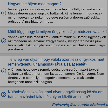
Hogyan ne öljem meg magam?
Van egy jó kapcsolatom, van ház a fejem fölött, van mit ennem.
Mégis depresszios vagyok, halásnak kéne lennem, hogy ezek
mind megvannak nekem de egyszerűen a depresszió sokkal
erősebb. A pszihiateremmel...
Mitől függ, hogy ki milyen öngyilkossági módszert választ?
Vannak ikonikus módszerek, amiket mindenki ismer, úgyhogy én
azt mondom ne legyünk szégyenlősek, nyugodtan beszéljünk
tabuk nélkül! Az öngyilkosság módszere tükrözhet valamit, vagy
pusztán a...
Tényleg van olyan, hogy valaki azért lesz öngyilkos mert
reménytelenül unalmasnak látja a saját életét?
A lényeg, hogy egy személy egész egyszerűen azért tervezi
kioltani az életét, mert nem lát abban semmiféle lényeget. Nem
történt vele semmilyen negatív életesemény, csak simán
betegesen unatkozik nagyon...
Különbséget szokás tenni olyan öngyilkosság között ami
bántalmazásból fakad és olyan között ami nem?
Egészség főkategória kérdései »