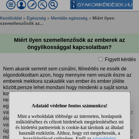
Kezdőoldal
»
Egészség
»
Mentális egészség
»
Miért ilyen
szemellenzősök az...
Miért ilyen szemellenzősök az emberek az
öngyilkossággal kapcsolatban?
Figyelt kérdés
Nem akarok semmit sem csinálni, félreértés ne essék de
elgondolkodtam azon, hogy mennyire nem veszik észre az
emberek mekkora szakadék van ember és ember jóléte
között.persze lehet mondani hogy mindenki a saját sorsa
kovácsa, azért valljuk be van akinek csak megszületni volt
nehéz.jómódú család, jóképű,párja van, barátai,
egészséges (ja persze, lehet mondani hogy mindenkinek
van baja,a szint nagyon nem ugyanaz).van aki pedig egész
életében nyomorog, halmozottan hátrányos helyzetben
van,nyűglődik egész nyomorult életében.mégis ha utóbbi
úgy dönt, hogy neki ez nem élet,jönnek azzal, hogy bezzeg
más meg szeretne élni,meg értékelné az életet,az élet szép