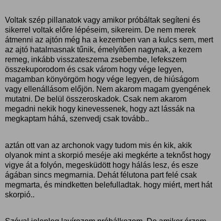
Voltak szép pillanatok vagy amikor próbáltak segíteni és
sikerrel voltak előre lépéseim, sikereim. De nem merek
átmenni az ajtón még ha a kezemben van a kulcs sem, mert
az ajtó hatalmasnak tűnik, émelyítően nagynak, a kezem
remeg, inkább visszateszema zsebembe, lefekszem
összekuporodom és csak várom hogy vége legyen,
magamban könyörgöm hogy vége legyen, de hiúságom
vagy ellenállásom előjön. Nem akarom magam gyengének
mutatni. De belül összeroskadok. Csak nem akarom
megadni nekik hogy kinevessenek, hogy azt lássák na
megkaptam háhá, szenvedj csak tovább..
aztán ott van az archonok vagy tudom mis én kik, akik
olyanok mint a skorpió meséje aki megkérte a teknőst hogy
vigye át a folyón, megesküdött hogy hálás lesz, és esze
ágában sincs megmarnia. Dehát félutona part felé csak
megmarta, és mindketten belefulladtak. hogy miért, mert hát
skorpió..