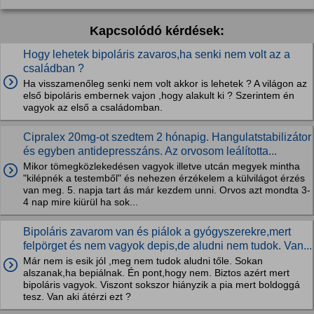
Kapcsolódó kérdések:
Hogy lehetek bipoláris zavaros,ha senki nem volt az a
családban ?
Ha visszamenőleg senki nem volt akkor is lehetek ? A világon az
első bipoláris embernek vajon ,hogy alakult ki ? Szerintem én
vagyok az első a családomban.
Cipralex 20mg-ot szedtem 2 hónapig. Hangulatstabilizátor
és egyben antidepresszáns. Az orvosom leálította...
Mikor tömegközlekedésen vagyok illetve utcán megyek mintha
"kilépnék a testemből" és nehezen érzékelem a külvilágot érzés
van meg. 5. napja tart ás már kezdem unni. Orvos azt mondta 3-
4 nap mire kiürül ha sok...
Bipoláris zavarom van és piálok a gyógyszerekre,mert
felpörget és nem vagyok depis,de aludni nem tudok. Van...
Már nem is esik jól ,meg nem tudok aludni tőle. Sokan
alszanak,ha bepiálnak. Én pont,hogy nem. Biztos azért mert
bipoláris vagyok. Viszont sokszor hiányzik a pia mert boldoggá
tesz. Van aki átérzi ezt ?