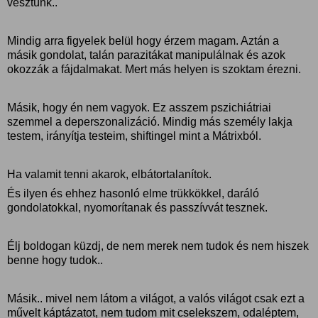
vesztünk..
Mindig arra figyelek belül hogy érzem magam. Aztán a
másik gondolat, talán parazitákat manipulálnak és azok
okozzák a fájdalmakat. Mert más helyen is szoktam érezni.
Másik, hogy én nem vagyok. Ez asszem pszichiátriai
szemmel a deperszonalizáció. Mindig más személy lakja
testem, irányítja testeim, shiftingel mint a Mátrixból.
Ha valamit tenni akarok, elbátortalanítok.
És ilyen és ehhez hasonló elme trükkökkel, daráló
gondolatokkal, nyomorítanak és passzívvát tesznek.
Élj boldogan küzdj, de nem merek nem tudok és nem hiszek
benne hogy tudok..
Másik.. mivel nem látom a világot, a valós világot csak ezt a
művelt káptázatot, nem tudom mit cselekszem, odaléptem,