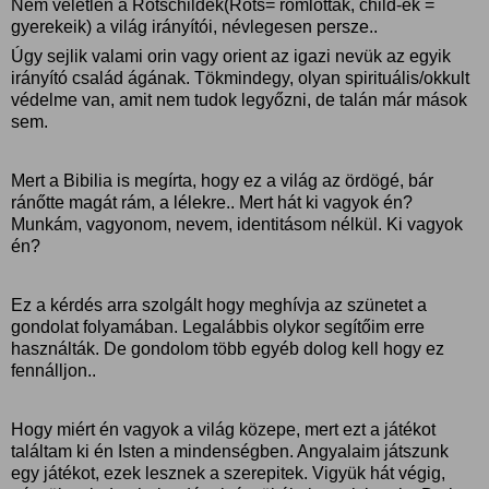
Nem véletlen a Rotschildek(Rots= romlottak, child-ek =
gyerekeik) a világ irányítói, névlegesen persze..
Úgy sejlik valami orin vagy orient az igazi nevük az egyik
irányító család ágának. Tökmindegy, olyan spirituális/okkult
védelme van, amit nem tudok legyőzni, de talán már mások
sem.
Mert a Bibilia is megírta, hogy ez a világ az ördögé, bár
ránőtte magát rám, a lélekre.. Mert hát ki vagyok én?
Munkám, vagyonom, nevem, identitásom nélkül. Ki vagyok
én?
Ez a kérdés arra szolgált hogy meghívja az szünetet a
gondolat folyamában. Legalábbis olykor segítőim erre
használták. De gondolom több egyéb dolog kell hogy ez
fennálljon..
Hogy miért én vagyok a világ közepe, mert ezt a játékot
találtam ki én Isten a mindenségben. Angyalaim játszunk
egy játékot, ezek lesznek a szerepitek. Vigyük hát végig,