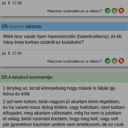
júl. 8. 17:39
Hasznos számodra ez a válasz?
2/5
anonim
válasza:
Miért lesz valaki ilyen hiperszenzitív (hiperérzékeny), és kb.
hány éves korban szokott ez kialakulni?
júl. 8. 17:44
Hasznos számodra ez a válasz?
3/5 A kérdező kommentje:
1 tényleg az, kicsit könnyebség hogy mások is látják így
leírva és értik
2 azt nem tudom, talán nagyon jó akartam lenni régebben,
és ha valami rossz dolog történt, vagy hallottam, nem tudtam
elfogadni, meg akartam változtatni, még ha nem is jutottam
el odáig, belül nyomást éreztem, hogy meg kell, vagy volt
pár gyerekkori traumám amikre nem emlékszem, de ez csak