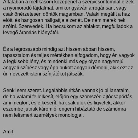
Általában a mellkasom közepénél a szegycsontomnál érzek
a nyomorodó fájdalmat, amikor gyáván arrogánsan, vagy
csak önérzetesen döntök magamban. Valaki megállt a ház
előtt, és hangosan hallgattja a zenét. De nem merek neki
szólni. Szenvedek. Ha becsukom az ablakot, megfulladok a
levegő áramlás hiányától.
És a legrosszabb mindig azt hiszem abban hiszem,
tapasztalom és teljes mértékben elfogadom, hogy én vagyok
a legkisebb lény, és mindenki más egy olyan nagyerejű
angyali színész vagy épp bukott angyali démoni, akik ezt az
ún nevezett isteni színjátékot játszák.
Senki sem szeret. Legalábbis ritkán vannak jó pillanataim,
de ha valami fellelkesít, előjön egy szomszéd ajtócsapódás,
ami megtöri, és elkeserít, ha csak ülök és figyelek, akkor
eszembe jutnak káromló, engem hibáztató de számomra
nem felismert személyek monológjai.
Amit