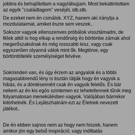
jobbra és behajlítottam a nagylábujjam. Most bekattintottam
az egyik "családtagom" veséjét, stb.stb.
De ezeket nem én csinálok. XYZ, hanem aki iránytja a
mozdulataimat, amiket észre sem veszek..
Sokszor vagyok ellenszenves próbálok vissztámadni, de
félek attól is hog elkap a rendőrség és börtönbe zárnak ahol
megerőszakolnak és még rosszabb lesz, vagy csak
egyszerűen olyanná válok mint ők. Megtörve, egy
börtöntöltelék személyiséget felvéve.
Sokminden van, és úgy érzem az angyalok és a többi
magasabbrendű lény is tisztán látják hogy én vagyok a
hibás, és a döntéseimért csak én vagyok felelős. És bár
nekem az én kis egós szintemen ez lehetetlennek tűnik meg
folyamatosan menekülésben vagyok. Valójában bármikor
kitörhetnék. És Lejátszhatnám ezt az Életnek nevezett
játékot..
De én ebben sajnos nem az hogy nem hiszek, hanem
amikor jön egy belső inspiráció, vagy indíttatás