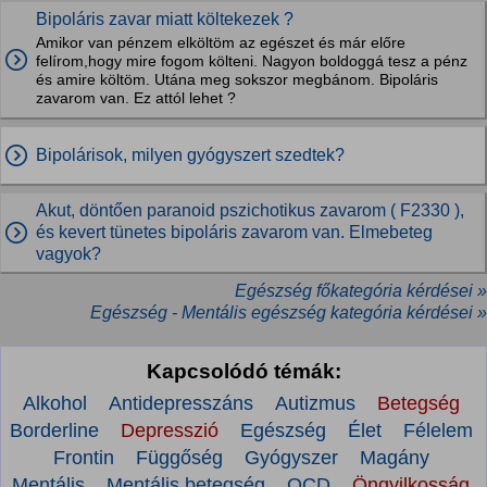
Bipoláris zavar miatt költekezek ?
Amikor van pénzem elköltöm az egészet és már előre
felírom,hogy mire fogom költeni. Nagyon boldoggá tesz a pénz
és amire költöm. Utána meg sokszor megbánom. Bipoláris
zavarom van. Ez attól lehet ?
Bipolárisok, milyen gyógyszert szedtek?
Akut, döntően paranoid pszichotikus zavarom ( F2330 ),
és kevert tünetes bipoláris zavarom van. Elmebeteg
vagyok?
Egészség főkategória kérdései »
Egészség - Mentális egészség kategória kérdései »
Kapcsolódó témák:
Alkohol
Antidepresszáns
Autizmus
Betegség
Borderline
Depresszió
Egészség
Élet
Félelem
Frontin
Függőség
Gyógyszer
Magány
Mentális
Mentális betegség
OCD
Öngyilkosság