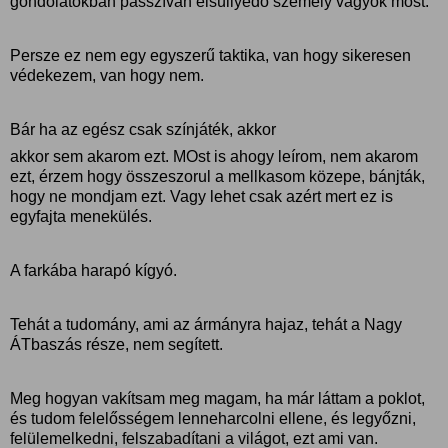
gondolatokban passzívan elsüllyedő személy vagyok most.
Persze ez nem egy egyszerű taktika, van hogy sikeresen
védekezem, van hogy nem.
Bár ha az egész csak színjáték, akkor
akkor sem akarom ezt. MOst is ahogy leírom, nem akarom
ezt, érzem hogy összeszorul a mellkasom közepe, bánjták,
hogy ne mondjam ezt. Vagy lehet csak azért mert ez is
egyfajta menekülés.
A farkába harapó kígyó.
Tehát a tudomány, ami az ármányra hajaz, tehát a Nagy
ÁTbaszás része, nem segített.
Meg hogyan vakítsam meg magam, ha már láttam a poklot,
és tudom felelősségem lenneharcolni ellene, és legyőzni,
felülemelkedni, felszabadítani a világot, ezt ami van.