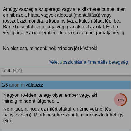
Amúgy vaszeg a szuperego vagy a lelkiismeret büntet, mert
én hibázok, hiába vagyok áldozat (mentalitású) vagy
rosszul, azt mondja, a kapu nyitva, a kulcs nálad, lépj be..
Bár e hasonlat szép, járja végig valaki ezt az utat. És ha
végigjárta. Az nem ember. De csak az ember járhatja végig..
Na písz csá, mindenkinek minden jót kívánok!
#élet
#pszichiátria
#mentális betegség
júl. 8. 16:28
1/5
anonim
válasza:
Nagyon röviden: te egy olyan ember vagy, aki
47%
mindig mindent túlgondol...
Nem tudom, hogy ez miért alakul ki némelyeknél (és
hány évesen). Mindenesetre szerintem borzasztó lehet így
élni...