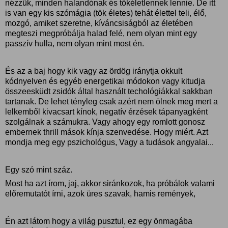
nézzük, minden halandónak és tökéletlennek lennie. De itt
is van egy kis szómágia (tök életes) tehát élettel teli, élő,
mozgó, amiket szeretne, kíváncsiságból az életében
megteszi megpróbálja halad felé, nem olyan mint egy
passzív hulla, nem olyan mint most én.
És az a baj hogy kik vagy az ördög iránytja okkult
kódnyelven és egyéb energetikai módokon vagy kitudja
összeesküdt zsidók által használt techológiákkal sakkban
tartanak. De lehet tényleg csak azért nem ölnek meg mert a
lelkemből kivacsart kínok, negatív érzések tápanyagként
szolgálnak a számukra. Vagy ahogy egy romlott gonosz
embernek thrill mások kínja szenvedése. Hogy miért. Azt
mondja meg egy pszichológus, Vagy a tudások angyalai...
Egy szó mint száz.
Most ha azt írom, jaj, akkor siránkozok, ha próbálok valami
előremutatót írni, azok üres szavak, hamis remények,
Én azt látom hogy a világ pusztul, ez egy önmagába