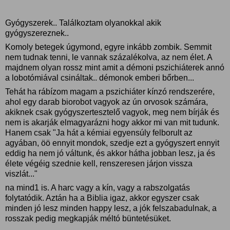
Gyógyszerek.. Találkoztam olyanokkal akik
gyógyszereznek..
Komoly betegek úgymond, egyre inkább zombik. Semmit
nem tudnak tenni, le vannak százalékolva, az nem élet. A
majdnem olyan rossz mint amit a démoni pszichiáterek annó
a lobotómiával csináltak.. démonok emberi bőrben...
Tehát ha rábízom magam a pszichiáter kínzó rendszerére,
ahol egy darab biorobot vagyok az ún orvosok számára,
akiknek csak gyógyszertesztelő vagyok, meg nem bírják és
nem is akarják elmagyarázni hogy akkor mi van mit tudunk.
Hanem csak "Ja hát a kémiai egyensúly felborult az
agyában, öö ennyit mondok, szedje ezt a gyógyszert ennyit
eddig ha nem jó váltunk, és akkor hátha jobban lesz, ja és
élete végéig szednie kell, renszeresen járjon vissza
viszlát..."
na mind1 is. A harc vagy a kín, vagy a rabszolgatás
folytatódik. Aztán ha a Biblia igaz, akkor egyszer csak
minden jó lesz minden happy lesz, a jók felszabadulnak, a
rosszak pedig megkapják méltó büntetésüket.