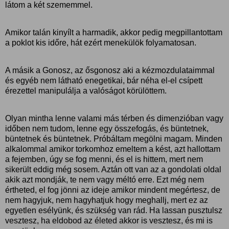
látom a két szememmel.
Amikor talán kinyílt a harmadik, akkor pedig megpillantottam
a poklot kis időre, hát ezért menekülök folyamatosan.
A másik a Gonosz, az ősgonosz aki a kézmozdulataimmal
és egyéb nem látható enegetikai, bár néha el-el csípett
érezettel manipulálja a valóságot körülöttem.
Olyan mintha lenne valami más térben és dimenzióban vagy
időben nem tudom, lenne egy összefogás, és büntetnek,
büntetnek és büntetnek. Próbáltam megölni magam. Minden
alkalommal amikor torkomhoz emeltem a kést, azt hallottam
a fejemben, úgy se fog menni, és el is hittem, mert nem
sikerült eddig még sosem. Aztán ott van az a gondolati oldal
akik azt mondják, te nem vagy méltó erre. Ezt még nem
értheted, el fog jönni az ideje amikor mindent megértesz, de
nem hagyjuk, nem hagyhatjuk hogy meghallj, mert ez az
egyetlen esélyünk, és szükség van rád. Ha lassan pusztulsz
vesztesz, ha eldobod az életed akkor is vesztesz, és mi is