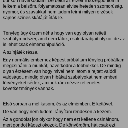
bunkón haverkodtam. De belül az érzelmi középpontom a
lelkem a belsőm, folyamatosan elviselhetetlen szomorúság,
nyomor, és szavakkal nem tudom leírni milyen érzések
sajnos színes skáláját írták le.
Tényleg úgy érzem néha hogy van egy olyan rejtett
szabályrendszer, amit nem látok, csak darabjait olykor, de az
is lehet csak elmemanipuláció.
A színjáték része.
Egy normális emberhez képest próbáltam tényleg próbáltam
megcsinálni a munkát, haverkodni a többiekkel. De mindig
olyan érzésem van hogy mivel nem látom a rejtett valódi
valóságot, mindig olyan hibákat szabályokat nem emberi
törvényeket sértek, aminek rám nézve rettenetes
következmények vannak.
Első sorban a mellkasom, és az elmémben. E kettővel.
De van hogy nem tudom irányítani rendesen a kezem.
Az a gondolat jön olykor hogy nem ezt kellene csinálnom,
mert gondot káoszt okozok. De könyörgöm, hát csak ezt