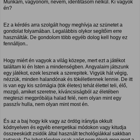
Munkám, vagyonom, nevem, identitásom nélkül. Ki vagyok
én?
Ez a kérdés arra szolgált hogy meghívja az szünetet a
gondolat folyamában. Legalábbis olykor segítőim erre
használták. De gondolom több egyéb dolog kell hogy ez
fennálljon..
Hogy miért én vagyok a világ közepe, mert ezt a játékot
találtam ki én Isten a mindenségben. Angyalaim játszunk
egy játékot, ezek lesznek a szerepitek. Vigyük hát végig,
nézzük, minden halandónak és tökéletlennek lennie. De itt
is van egy kis szómágia (tök életes) tehát élettel teli, élő,
mozgó, amiket szeretne, kíváncsiságból az életében
megteszi megpróbálja halad felé, nem olyan mint egy
passzív hulla, nem olyan mint most én.
És az a baj hogy kik vagy az ördög iránytja okkult
kódnyelven és egyéb energetikai módokon vagy kitudja
összeesküdt zsidók által használt techológiákkal sakkban
tartanak. De lehet tényleg csak azért nem ölnek meg mert a