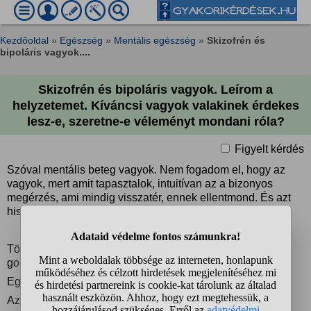
Kezdőoldal
»
Egészség
»
Mentális egészség
»
Skizofrén és
bipoláris vagyok....
Skizofrén és bipoláris vagyok. Leírom a
helyzetemet. Kíváncsi vagyok valakinek érdekes
lesz-e, szeretne-e véleményt mondani róla?
Figyelt kérdés
Szóval mentális beteg vagyok. Nem fogadom el, hogy az
vagyok, mert amit tapasztalok, intuitívan az a bizonyos
megérzés, ami mindig visszatér, ennek ellentmond. És azt
hiszem érzem és bizonyosan tapasztalom a valóságnak.
Több hiedelemrendszer visszatérően előjön, amikben
gondolkozom.
Egyszerűen amikor
Az egyik, hogy