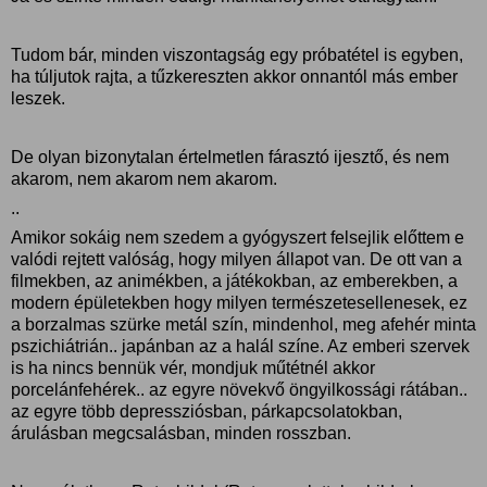
Tudom bár, minden viszontagság egy próbatétel is egyben,
ha túljutok rajta, a tűzkereszten akkor onnantól más ember
leszek.
De olyan bizonytalan értelmetlen fárasztó ijesztő, és nem
akarom, nem akarom nem akarom.
..
Amikor sokáig nem szedem a gyógyszert felsejlik előttem e
valódi rejtett valóság, hogy milyen állapot van. De ott van a
filmekben, az animékben, a játékokban, az emberekben, a
modern épületekben hogy milyen természetesellenesek, ez
a borzalmas szürke metál szín, mindenhol, meg afehér minta
pszichiátrián.. japánban az a halál színe. Az emberi szervek
is ha nincs bennük vér, mondjuk műtétnél akkor
porcelánfehérek.. az egyre növekvő öngyilkossági rátában..
az egyre több depressziósban, párkapcsolatokban,
árulásban megcsalásban, minden rosszban.