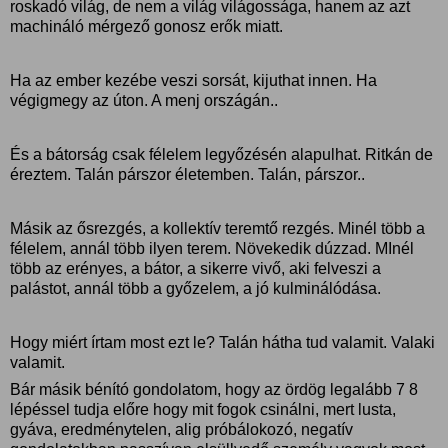
roskadó világ, de nem a világ világossága, hanem az azt
machináló mérgező gonosz erők miatt.
Ha az ember kezébe veszi sorsát, kijuthat innen. Ha
végigmegy az úton. A menj országán..
És a bátorság csak félelem legyőzésén alapulhat. Ritkán de
éreztem. Talán párszor életemben. Talán, párszor..
Másik az ősrezgés, a kollektív teremtő rezgés. Minél több a
félelem, annál több ilyen terem. Növekedik dúzzad. MInél
több az erényes, a bátor, a sikerre vivő, aki felveszi a
palástot, annál több a győzelem, a jó kulminálódása.
Hogy miért írtam most ezt le? Talán hátha tud valamit. Valaki
valamit.
Bár másik bénító gondolatom, hogy az ördög legalább 7 8
lépéssel tudja előre hogy mit fogok csinálni, mert lusta,
gyáva, eredménytelen, alig próbálokozó, negatív