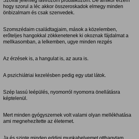
Szóval jelenleg lavírozom próbálkozom. De amikor érzem
hogy szorul a léc akkor összeroskadok elmegy minden
önbizalmam és csak szenvedek.
Szomszédaim családtagjaim, mások a közelemben,
erőteljes hangokkal zökkenetenek ki okoznak fájdalmat a
mellkasomban, a lelkemben, ugye minden rezgés
Az érzések is, a hangulat is, az aura is.
A pszichiátriai kezelésben pedig egy utat látok.
Szép lassú leépülés, nyomorról nyomorra önellátásra
képtelenül.
Mert minden gyógyszernek volt valami olyan mellékhatása
ami megnehezítette az életemet.
Ja és szinte minden eddigi munkahelyemet otthagytam.