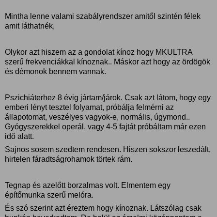
Mintha lenne valami szabályrendszer amitől szintén félek
amit láthatnék,
Olykor azt hiszem az a gondolat kínoz hogy MKULTRA
szerű frekvenciákkal kínoznak.. Máskor azt hogy az ördögök
és démonok bennem vannak.
Pszichiáterhez 8 évig jártam/járok. Csak azt látom, hogy egy
emberi lényt tesztel folyamat, próbálja felmérni az
állapotomat, veszélyes vagyok-e, normális, úgymond..
Gyógyszerekkel operál, vagy 4-5 fajtát próbáltam már ezen
idő alatt.
Sajnos sosem szedtem rendesen. Hiszen sokszor leszedált,
hirtelen fáradtságrohamok törtek rám.
Tegnap és azelőtt borzalmas volt. Elmentem egy
építőmunka szerű melóra.
És szó szerint azt éreztem hogy kínoznak. Látszólag csak