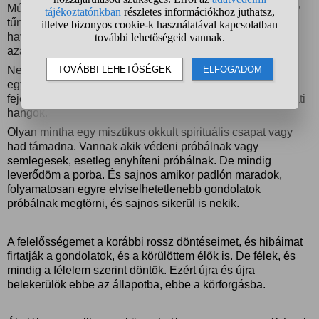
Múltkori munkám úgy ért véget egy nap után, hogy bár úgy
tűnt mintha a kollegák beszélgetnének velem, esetleg
haverkodnának. Szándékosan kínoznának, normál ember
azaz számomra nem látható módokon.
Nem tudok, nem merek megbízni, sem cselekedni, mert
egyszerűen letaglóznak ezek a gondolatok. A hangok a
fejemben. Ezeket nem hallom, hanem gondolom. Gondolati
hangok.
Olyan mintha egy misztikus okkult spirituális csapat vagy
had támadna. Vannak akik védeni próbálnak vagy
semlegesek, esetleg enyhíteni próbálnak. De mindig
leverődöm a porba. És sajnos amikor padlón maradok,
folyamatosan egyre elviselhetetlenebb gondolatok
próbálnak megtörni, és sajnos sikerül is nekik.
A felelősségemet a korábbi rossz döntéseimet, és hibáimat
firtatják a gondolatok, és a körülöttem élők is. De félek, és
mindig a félelem szerint döntök. Ezért újra és újra
belekerülök ebbe az állapotba, ebbe a körforgásba.