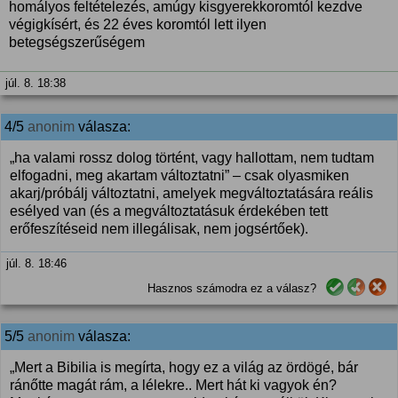
homályos feltételezés, amúgy kisgyerekkoromtól kezdve
végigkísért, és 22 éves koromtól lett ilyen
betegségszerűségem
júl. 8. 18:38
4/5
anonim
válasza:
„ha valami rossz dolog történt, vagy hallottam, nem tudtam
elfogadni, meg akartam változtatni” – csak olyasmiken
akarj/próbálj változtatni, amelyek megváltoztatására reális
esélyed van (és a megváltoztatásuk érdekében tett
erőfeszítéseid nem illegálisak, nem jogsértőek).
júl. 8. 18:46
Hasznos számodra ez a válasz?
5/5
anonim
válasza:
„Mert a Bibilia is megírta, hogy ez a világ az ördögé, bár
ránőtte magát rám, a lélekre.. Mert hát ki vagyok én?