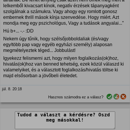
lelkemből kivacsart kínok, negatív érzések tápanyagként
szolgálnak a számukra. Vagy ahogy egy romlott gonosz
embernek thrill mások kínja szenvedése. Hogy miért. Azt
mondja meg egy pszichológus, Vagy a tudások angyalai...”
Hú b+... -.- :DD
Nekem úgy tűnik, hogy szélsőjobboldaliak (és/vagy
egy/több pap vagy egyéb egyházi személy) alaposan
megmételyeztek téged... Jobbulást!
Igyekezz felismerni azt, hogy milyen foglalkozás(ok)hoz,
hivatás(ok)hoz van benned tehetség, ezek közül válaszd ki
valamelyiket, és a választott foglalkozás/hivatás töltse ki
majd elsősorban a jövőbeli életedet.
júl. 8. 20:18
Hasznos számodra ez a válasz?