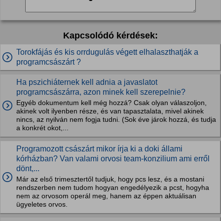
Kapcsolódó kérdések:
Torokfájás és kis orrdugulás végett elhalaszthatják a
programcsászárt ?
Ha pszichiáternek kell adnia a javaslatot
programcsászárra, azon minek kell szerepelnie?
Egyéb dokumentum kell még hozzá? Csak olyan válaszoljon,
akinek volt ilyenben része, és van tapasztalata, mivel akinek
nincs, az nyilván nem fogja tudni. (Sok éve járok hozzá, és tudja
a konkrét okot,...
Programozott császárt mikor írja ki a doki állami
kórházban? Van valami orvosi team-konzilium ami erről
dönt,...
Már az első trimesztertől tudjuk, hogy pcs lesz, és a mostani
rendszerben nem tudom hogyan engedélyezik a pcst, hogyha
nem az orvosom operál meg, hanem az éppen aktuálisan
ügyeletes orvos.