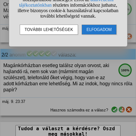
Orvosi indok papíron nincs - felejtsd el.
100%
Magyarországon nem fognak programcsászárt
végezni nyomós indok nélkül. Még azzal sem.
máj. 9. 10:08
Hasznos számodra ez a válasz?
2/2
anonim
válasza:
Magánkórházban esetleg találsz olyan orvost, aki
100%
hajlandó rá, nem sok van (mármint magán
szülészet), telefonáld őket végig, hogy van-e az
adott kórházban erre lehetőség. Mi az indok, hogy nincs róla
papír?
máj. 9. 23:37
Hasznos számodra ez a válasz?