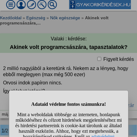
Kezdőoldal
»
Egészség
»
Nők egészsége
»
Akinek volt
programcsászára,...
Valaki : kérdése:
Akinek volt programcsászára, tapasztalatok?
Figyelt kérdés
2 millió nagyjából a keretünk rá. Nekem az a lényeg, hogy
ebből meglegyen (max még 500 ezer)
Orvosi indok papíron nincs.
Így el lehet intézni?
#programcsászár
máj. 8. 10:18
1/2
anonim
válasza: