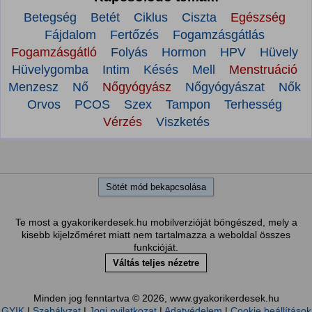
Betegség
Betét
Ciklus
Ciszta
Egészség
Fájdalom
Fertőzés
Fogamzásgátlás
Fogamzásgátló
Folyás
Hormon
HPV
Hüvely
Hüvelygomba
Intim
Késés
Mell
Menstruáció
Menzesz
Nő
Nőgyógyász
Nőgyógyászat
Nők
Orvos
PCOS
Szex
Tampon
Terhesség
Vérzés
Viszketés
Sötét mód bekapcsolása
Te most a gyakorikerdesek.hu mobilverzióját böngészed, mely a
kisebb kijelzőméret miatt nem tartalmazza a weboldal összes
funkcióját.
Váltás teljes nézetre
Minden jog fenntartva © 2026, www.gyakorikerdesek.hu
GYIK
|
Szabályzat
|
Jogi nyilatkozat
|
Adatvédelem
|
Cookie beállítások