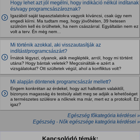
Hogy lehet azt jól megélni, hogy indikàció nélkül indítanak
és/vagy programcsászároznak?
Igazából saját tapasztalatokra vagyok kíváncsi, csak úgy nem
engedi kiírni. Ma tudtam meg, hogy jövőhéten, 39 hetesen
szülnöm kell és örülhetek, ha nem császárral. Egyáltalán nem ez
volt a terv. Én még nem...
Mi történik azokkal, aki visszautasítják az
indítást/programcsászárt?
Írnátok légyszi, olyanok, akik meglépték, arról, hogy mi történt
utána? Hogy bántak veletek? Megcsinálták-e azért a
vizsgálatokat? Ott szültetek végül, ahol a konfliktus volt?
Mi alapján döntenek programcsászár mellett?
Engem konkrétan az érdekel, hogy azt hallottam valakitől,
bizonyos magasság és testsúly alatt meg se adják a lehetőséget
a természetes szülésre a nőknek ma már, mert ez a protokoll. Ez
igaz?
Egészség főkategória kérdései »
Egészség - Nők egészsége kategória kérdései »
Kapcsolódó témák: