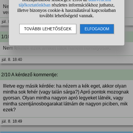
Nem mindig látom, de napos időben néha észre szoktam
venni.
júl. 8. 18:36
1/10 A kérdező kommentje:
Nem feketék ezek amiket látok hanem homályosak.
júl. 8. 18:40
2/10 A kérdező kommentje:
Illetve egy másik kérdée: ha nézem a kék eget, akkor olyan
mintha sok fehér (vagy talán sárga?) Apró pontok mozognak
gyorsan. Olyan mintha nagyon apró legyeket látnék, vagy
mintha szentjánosbogarakat látnám de nagyon piciben, mik
ezek?
júl. 8. 18:49