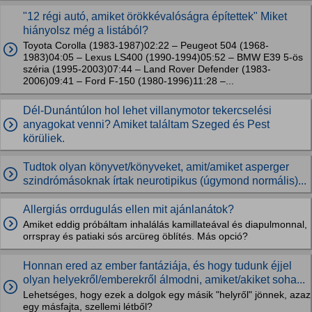
"12 régi autó, amiket örökkévalóságra építettek" Miket
hiányolsz még a listából?
Toyota Corolla (1983-1987)02:22 – Peugeot 504 (1968-
1983)04:05 – Lexus LS400 (1990-1994)05:52 – BMW E39 5-ös
széria (1995-2003)07:44 – Land Rover Defender (1983-
2006)09:41 – Ford F-150 (1980-1996)11:28 –...
Dél-Dunántúlon hol lehet villanymotor tekercselési
anyagokat venni? Amiket találtam Szeged és Pest
körüliek.
Tudtok olyan könyvet/könyveket, amit/amiket asperger
szindrómásoknak írtak neurotipikus (úgymond normális)...
Allergiás orrdugulás ellen mit ajánlanátok?
Amiket eddig próbáltam inhalálás kamillateával és diapulmonnal,
orrspray és patiaki sós arcüreg öblítés. Más opció?
Honnan ered az ember fantáziája, és hogy tudunk éjjel
olyan helyekről/emberekről álmodni, amiket/akiket soha...
Lehetséges, hogy ezek a dolgok egy másik "helyről" jönnek, azaz
egy másfajta, szellemi létből?