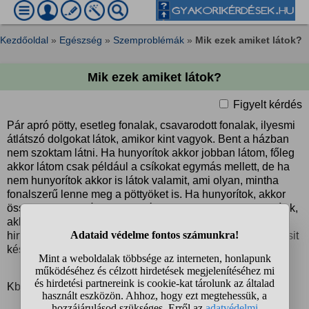
Kezdőoldal
»
Egészség
»
Szemproblémák
»
Mik ezek amiket látok?
Mik ezek amiket látok?
Figyelt kérdés
Pár apró pötty, esetleg fonalak, csavarodott fonalak, ilyesmi
átlátszó dolgokat látok, amikor kint vagyok. Bent a házban
nem szoktam látni. Ha hunyorítok akkor jobban látom, főleg
akkor látom csak például a csíkokat egymás mellett, de ha
nem hunyorítok akkor is látok valamit, ami olyan, mintha
fonalszerű lenne meg a pöttyöket is. Ha hunyorítok, akkor
összemegy/összáll kisebb méretre, ha meg nem hunyorítok,
akkor meg szétterül egy picit és nagyobbnak tűnnek. Ha
hirtelen balról közéore igazítom a szemem, akkor az is kicsit
késve érkezik középre aztán csúszik le lassan.
Kb 10 éve biztos, hogy van, de mi lehet ez?