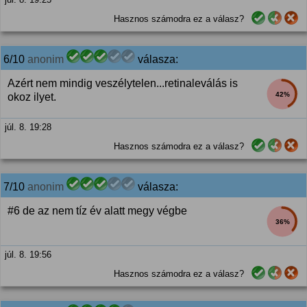
Hasznos számodra ez a válasz?
6/10
anonim
válasza:
Azért nem mindig veszélytelen...retinaleválás is
42%
okoz ilyet.
júl. 8. 19:28
Hasznos számodra ez a válasz?
7/10
anonim
válasza:
#6 de az nem tíz év alatt megy végbe
36%
júl. 8. 19:56
Hasznos számodra ez a válasz?