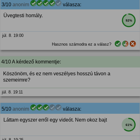
3/10
anonim
válasza:
Üvegtesti homály.
92%
júl. 8. 19:00
Hasznos számodra ez a válasz?
4/10 A kérdező kommentje:
Köszönöm, és ez nem veszélyes hosszú távon a
szemeimre?
júl. 8. 19:11
5/10
anonim
válasza:
Láttam egyszer erről egy videót. Nem okoz bajt
61%
júl. 8. 19:25