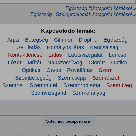
Egészség főkategória kérdései »
Egészség - Szemproblémák kategória kérdései »
Kapcsolódó témák:
Árpa
Betegség
Cilinder
Dioptria
Egészség
Gyulladás
Homályos látás
Kancsalság
Kontaktlencse
Látás
Látásvizsgálat
Lencse
Lézer
Műtét
Napszemüveg
Ofotért
Optika
Optikus
Orvos
Rövidlátás
Szem
Szembetegség
Szemcsepp
Szemészet
Szemhéj
Szemműtét
Szemprobléma
Szemüveg
Szemvizsgálat
Szürkehályog
Sötét mód bekapcsolása