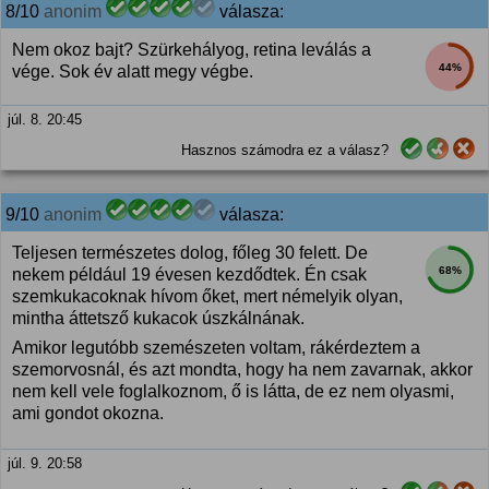
8/10
anonim
válasza:
Nem okoz bajt? Szürkehályog, retina leválás a
44%
vége. Sok év alatt megy végbe.
júl. 8. 20:45
Hasznos számodra ez a válasz?
9/10
anonim
válasza:
Teljesen természetes dolog, főleg 30 felett. De
68%
nekem például 19 évesen kezdődtek. Én csak
szemkukacoknak hívom őket, mert némelyik olyan,
mintha áttetsző kukacok úszkálnának.
Amikor legutóbb szemészeten voltam, rákérdeztem a
szemorvosnál, és azt mondta, hogy ha nem zavarnak, akkor
nem kell vele foglalkoznom, ő is látta, de ez nem olyasmi,
ami gondot okozna.
júl. 9. 20:58