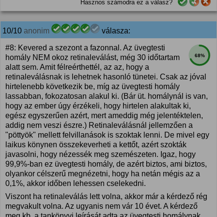
Hasznos számodra ez a válasz?
10/10
anonim
válasza:
#8: Kevered a szezont a fazonnal. Az üvegtesti
68%
homály NEM okoz retinaleválást, még 30 időtartam
alatt sem. Amit félreérthettél, az az, hogy a
retinaleválásnak is lehetnek hasonló tünetei. Csak az jóval
hirtelenebb következik be, míg az üvegtesti homály
lassabban, fokozatosan alakul ki. (Bár üt. homálynál is van,
hogy az ember úgy érzékeli, hogy hirtelen alakultak ki,
egész egyszerűen azért, mert ameddig még jelentéktelen,
addig nem veszi észre.) Retinaleválásnál jellemzően a
"pöttyök" mellett felvillanások is szoktak lenni. De mivel egy
laikus könynen összekeverheti a kettőt, azért szokták
javasolni, hogy nézessék meg szemészeten. Igaz, hogy
99,9%-ban ez üvegtesti homály, de azért biztos, ami biztos,
olyankor célszerű megnézetni, hogy ha netán mégis az a
0,1%, akkor időben lehessen cselekedni.
Viszont ha retinaleválás lett volna, akkor már a kérdező rég
megvakult volna. Az ugyanis nem vár 10 évet. A kérdező
meg kb. a tankönyvi leírását adta az üvegtesti homálynak.