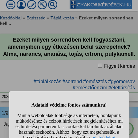
Kezdőoldal
»
Egészség
»
Táplálkozás
»
Ezeket milyen sorrendben
kell...
Ezeket milyen sorrendben kell fogyasztani,
amennyiben egy étkezésen belül szerepelnek?
Alma, narancs, ananász, tojás, citrom, pulykamell.
Figyelt kérdés
#táplálkozás
#sorrend
#emésztés
#gyomorsav
#emésztőenzim
#ételtársítás
2025. máj. 23. 12:33
1/9
anonim
válasza:
Jaj Istenem, tök mindegy...
54%