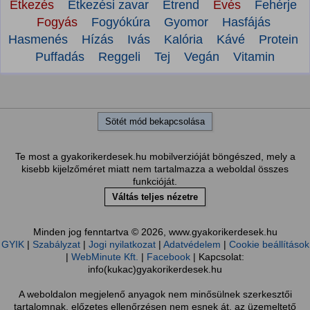
Étkezés
Étkezési zavar
Étrend
Evés
Fehérje
Fogyás
Fogyókúra
Gyomor
Hasfájás
Hasmenés
Hízás
Ivás
Kalória
Kávé
Protein
Puffadás
Reggeli
Tej
Vegán
Vitamin
Sötét mód bekapcsolása
Te most a gyakorikerdesek.hu mobilverzióját böngészed, mely a
kisebb kijelzőméret miatt nem tartalmazza a weboldal összes
funkcióját.
Váltás teljes nézetre
Minden jog fenntartva © 2026, www.gyakorikerdesek.hu
GYIK
|
Szabályzat
|
Jogi nyilatkozat
|
Adatvédelem
|
Cookie beállítások
|
WebMinute Kft.
|
Facebook
| Kapcsolat:
info(kukac)gyakorikerdesek.hu
A weboldalon megjelenő anyagok nem minősülnek szerkesztői
tartalomnak, előzetes ellenőrzésen nem esnek át, az üzemeltető