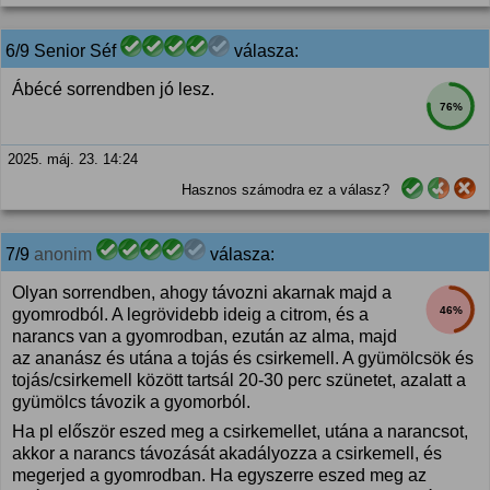
6/9 Senior Séf
válasza:
Ábécé sorrendben jó lesz.
76%
2025. máj. 23. 14:24
Hasznos számodra ez a válasz?
7/9
anonim
válasza:
Olyan sorrendben, ahogy távozni akarnak majd a
46%
gyomrodból. A legrövidebb ideig a citrom, és a
narancs van a gyomrodban, ezután az alma, majd
az ananász és utána a tojás és csirkemell. A gyümölcsök és
tojás/csirkemell között tartsál 20-30 perc szünetet, azalatt a
gyümölcs távozik a gyomorból.
Ha pl először eszed meg a csirkemellet, utána a narancsot,
akkor a narancs távozását akadályozza a csirkemell, és
megerjed a gyomrodban. Ha egyszerre eszed meg az