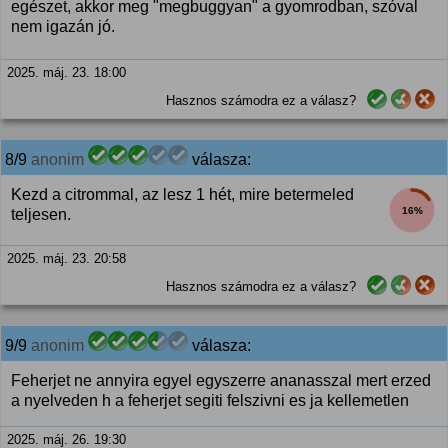
egészet, akkor meg "megbuggyan" a gyomrodban, szóval
nem igazán jó.
2025. máj. 23. 18:00
Hasznos számodra ez a válasz?
8/9
anonim
válasza:
Kezd a citrommal, az lesz 1 hét, mire betermeled
16%
teljesen.
2025. máj. 23. 20:58
Hasznos számodra ez a válasz?
9/9
anonim
válasza:
Feherjet ne annyira egyel egyszerre ananasszal mert erzed
a nyelveden h a feherjet segiti felszivni es ja kellemetlen
2025. máj. 26. 19:30