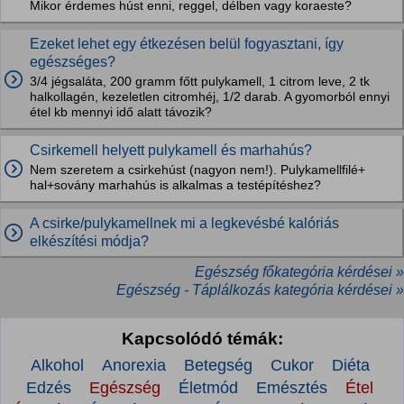
Mikor érdemes húst enni, reggel, délben vagy koraeste?
Ezeket lehet egy étkezésen belül fogyasztani, így
egészséges?
3/4 jégsaláta, 200 gramm főtt pulykamell, 1 citrom leve, 2 tk
halkollagén, kezeletlen citromhéj, 1/2 darab. A gyomorból ennyi
étel kb mennyi idő alatt távozik?
Csirkemell helyett pulykamell és marhahús?
Nem szeretem a csirkehúst (nagyon nem!). Pulykamellfilé+
hal+sovány marhahús is alkalmas a testépítéshez?
A csirke/pulykamellnek mi a legkevésbé kalóriás
elkészítési módja?
Egészség főkategória kérdései »
Egészség - Táplálkozás kategória kérdései »
Kapcsolódó témák:
Alkohol
Anorexia
Betegség
Cukor
Diéta
Edzés
Egészség
Életmód
Emésztés
Étel