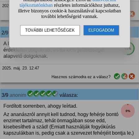
2025. máj. 23. 12:46
Hasznos számodra ez a válasz?
2/9
anonim
válasza:
A laikusok túl nagy jelentőséget tulajdonítanak
51%
érdektelen dolgoknak, és túl kicsi jelentőséget
alapvető dolgoknak.
2025. máj. 23. 12:47
Hasznos számodra ez a válasz?
3/9
anonim
válasza:
Fordított sorrenben, ahogy leírtad.
0%
Az ananászról annyit kell tudnod, hogy fehérje bontó
enzimet tartalmaz, tehát önmagában sose edd,
kisebesítheti a szád! (Emiatt használják fogyókúrás
kapszulákban is, pedig csak a szervezet fehérjéit bontja le.)