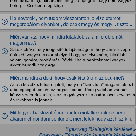
nem tudtam rajta kiharcolni, meg pampogott, hogy nem vagyok
beteg.... Csokiért meg kiírja...
Ha nevetek , nem tudom visszatartani a vizeletemet,
megprobálom olyankor , de csak megy és megy .. tiszta...
Miért van az, hogy mindig kitalálok valami problémát
magamnak?
Sziasztok Van egy idegesítő tulajdonságom, hogy amikor végre
önfeledt vagyok, akkor ahelyett hogy azt élvezném, kitalálok
valami gondot, problémát. Például ha a barátaimmal vagyok,
akkor beugrik hogy egy...
Miért mondja a doki, hogy csak kitalálom az ocd-met?
Arra a következtetésre jutott, hogy én "kinéztem" magamnak ezt
a betegséget, és ehhez ragaszkodom. Pedig valóban vannak
kényszergondolataim, igaz, a gyógyszer hatására jóval kevesebb
és ritkábban is jönnek...
Mit tegyek ha skizofrénia tünetei mutatkoznak de nem
akarom elmondani senkinek, mert felek hogy azt hiszik h...
Egészség főkategória kérdései »
Egészség - Táplálkozás kategória kérdései »