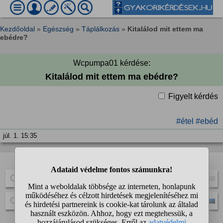
Kezdőoldal
»
Egészség
»
Táplálkozás
»
Kitalálod mit ettem ma
ebédre?
Wcpumpa01 kérdése:
Kitalálod mit ettem ma ebédre?
Figyelt kérdés
#étel
#ebéd
júl. 1. 15:35
A kérdező szavazást indított:
igen
nem
12 szavazat