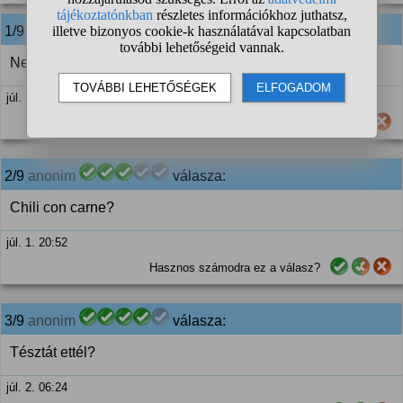
1/9
anonim
válasza:
Nem és nem is érdekel.
júl. 1. 20:12
Hasznos számodra ez a válasz?
2/9
anonim
válasza:
Chili con carne?
júl. 1. 20:52
Hasznos számodra ez a válasz?
3/9
anonim
válasza:
Tésztát ettél?
júl. 2. 06:24