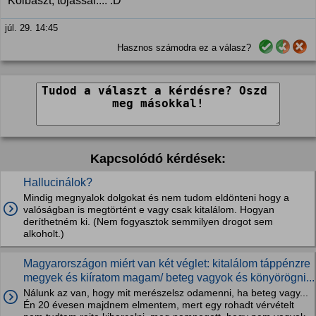
Kolbászt, tojással.... :D
júl. 29. 14:45
Hasznos számodra ez a válasz?
Kapcsolódó kérdések:
Hallucinálok?
Mindig megnyalok dolgokat és nem tudom eldönteni hogy a
valóságban is megtörtént e vagy csak kitalálom. Hogyan
deríthetném ki. (Nem fogyasztok semmilyen drogot sem
alkoholt.)
Magyarországon miért van két véglet: kitalálom táppénzre
megyek és kiíratom magam/ beteg vagyok és könyörögni...
Nálunk az van, hogy mit merészelsz odamenni, ha beteg vagy...
Én 20 évesen majdnem elmentem, mert egy rohadt vérvételt