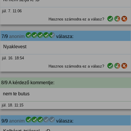
júl. 7. 11:06
Hasznos számodra ez a válasz?
7/9
anonim
válasza:
Nyaklevest
júl. 16. 18:54
Hasznos számodra ez a válasz?
8/9 A kérdező kommentje:
nem te butus
júl. 18. 11:15
9/9
anonim
válasza: