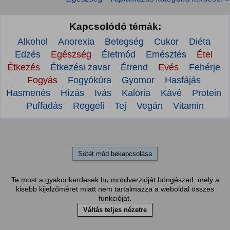
Kapcsolódó témák:
Alkohol
Anorexia
Betegség
Cukor
Diéta
Edzés
Egészség
Életmód
Emésztés
Étel
Étkezés
Étkezési zavar
Étrend
Evés
Fehérje
Fogyás
Fogyókúra
Gyomor
Hasfájás
Hasmenés
Hízás
Ivás
Kalória
Kávé
Protein
Puffadás
Reggeli
Tej
Vegán
Vitamin
Sötét mód bekapcsolása
Te most a gyakorikerdesek.hu mobilverzióját böngészed, mely a
kisebb kijelzőméret miatt nem tartalmazza a weboldal összes
funkcióját.
Váltás teljes nézetre