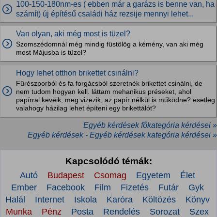
100-150-180nm-es ( ebben már a garázs is benne van, ha
számít) új építésű családi ház rezsije mennyi lehet...
Van olyan, aki még most is tüzel?
Szomszédomnál még mindig füstölög a kémény, van aki még
most Májusba is tüzel?
Hogy lehet otthon brikettet csinálni?
Fűrészporból és fa forgácsból szeretnék brikettet csinálni, de
nem tudom hogyan kell. láttam mehanikus préseket, ahol
papírral keveik, meg vizezik, az papír nélkül is működne? esetleg
valahogy házilag lehet építeni egy brikettálót?
Egyéb kérdések főkategória kérdései »
Egyéb kérdések - Egyéb kérdések kategória kérdései »
Kapcsolódó témák:
Autó
Budapest
Csomag
Egyetem
Élet
Ember
Facebook
Film
Fizetés
Futár
Gyk
Halál
Internet
Iskola
Karóra
Költözés
Könyv
Munka
Pénz
Posta
Rendelés
Sorozat
Szex