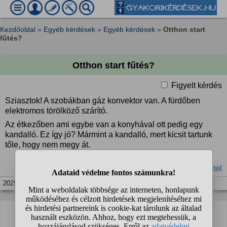
Kezdőoldal
»
Egyéb kérdések
»
Egyéb kérdések
»
Otthon start
fűtés?
Otthon start fűtés?
Figyelt kérdés
Sziasztok! A szobákban gáz konvektor van. A fürdőben
elektromos törölköző szárító.
Az étkezőben ami egybe van a konyhával ott pedig egy
kandalló. Ez így jó? Mármint a kandalló, mert kicsit tartunk
tőle, hogy nem megy át.
#vásárlás
#ingatlan
#hitel
2025. okt. 25. 08:00
Sajnos még nem érkezett válasz a kérdésre.