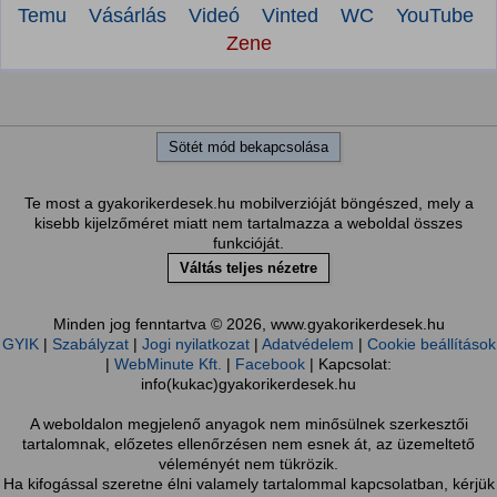
Temu
Vásárlás
Videó
Vinted
WC
YouTube
Zene
Sötét mód bekapcsolása
Te most a gyakorikerdesek.hu mobilverzióját böngészed, mely a
kisebb kijelzőméret miatt nem tartalmazza a weboldal összes
funkcióját.
Váltás teljes nézetre
Minden jog fenntartva © 2026, www.gyakorikerdesek.hu
GYIK
|
Szabályzat
|
Jogi nyilatkozat
|
Adatvédelem
|
Cookie beállítások
|
WebMinute Kft.
|
Facebook
| Kapcsolat:
info(kukac)gyakorikerdesek.hu
A weboldalon megjelenő anyagok nem minősülnek szerkesztői
tartalomnak, előzetes ellenőrzésen nem esnek át, az üzemeltető
véleményét nem tükrözik.
Ha kifogással szeretne élni valamely tartalommal kapcsolatban, kérjük