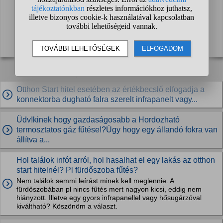
Te lehetsz az első, aki segít a kérdezőnek!
Kapcsolódó kérdések:
Otthon Start hitel esetében az értékbecslő elfogadja a
konnektorba dugható falra szerelt infrapanelt vagy...
Üdv!kinek hogy gazdaságosabb a Hordozható
termosztatos gáz fűtése!?Úgy hogy egy állandó fokra van
állítva a...
Hol találok infót arról, hol hasalhat el egy lakás az otthon
start hitelnél? Pl fürdőszoba fűtés?
Nem találok semmi leírást minek kell meglennie. A
fürdőszobában pl nincs fűtés mert nagyon kicsi, eddig nem
hiányzott. Illetve egy gyors infrapanellel vagy hősugárzóval
kiváltható? Köszönöm a választ.