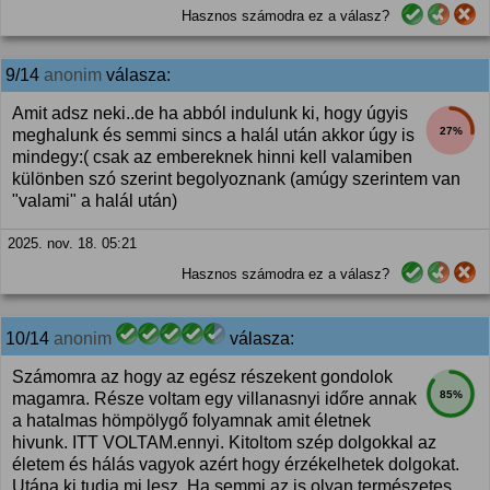
Hasznos számodra ez a válasz?
9/14
anonim
válasza:
Amit adsz neki..de ha abból indulunk ki, hogy úgyis
27%
meghalunk és semmi sincs a halál után akkor úgy is
mindegy:( csak az embereknek hinni kell valamiben
különben szó szerint begolyoznank (amúgy szerintem van
"valami" a halál után)
2025. nov. 18. 05:21
Hasznos számodra ez a válasz?
10/14
anonim
válasza:
Számomra az hogy az egész részekent gondolok
85%
magamra. Része voltam egy villanasnyi időre annak
a hatalmas hömpölygő folyamnak amit életnek
hivunk. ITT VOLTAM.ennyi. Kitoltom szép dolgokkal az
életem és hálás vagyok azért hogy érzékelhetek dolgokat.
Utána ki tudja mi lesz. Ha semmi az is olyan természetes