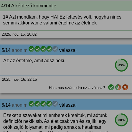
4/14 A kérdező kommentje:
1# Azt mondtam, hogy HA! Ez feltevés volt, hogyha nincs
semmi akkor van e valami értelme az életnek
2025. nov. 16. 20:02
5/14
anonim
válasza:
Az az értelme, amit adsz neki.
85%
2025. nov. 16. 22:15
Hasznos számodra ez a válasz?
6/14
anonim
válasza:
Ezeket a szavakat mi emberek kreáltuk, mi adtunk
88%
definiciót nekik stb. Az élet csak van és zajlik, egy
örök zajló folyamat, mi pedig annak a hatalmas