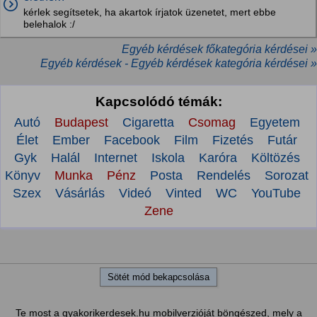
kérlek segítsetek, ha akartok írjatok üzenetet, mert ebbe
belehalok :/
Egyéb kérdések főkategória kérdései »
Egyéb kérdések - Egyéb kérdések kategória kérdései »
Kapcsolódó témák:
Autó
Budapest
Cigaretta
Csomag
Egyetem
Élet
Ember
Facebook
Film
Fizetés
Futár
Gyk
Halál
Internet
Iskola
Karóra
Költözés
Könyv
Munka
Pénz
Posta
Rendelés
Sorozat
Szex
Vásárlás
Videó
Vinted
WC
YouTube
Zene
Sötét mód bekapcsolása
Te most a gyakorikerdesek.hu mobilverzióját böngészed, mely a