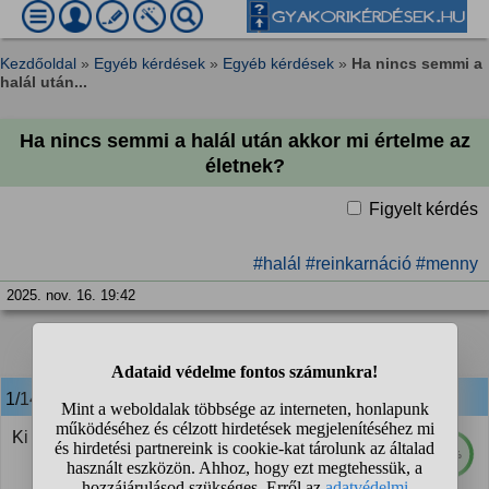
Kezdőoldal
»
Egyéb kérdések
»
Egyéb kérdések
»
Ha nincs semmi a
halál után...
Ha nincs semmi a halál után akkor mi értelme az
életnek?
Figyelt kérdés
#halál
#reinkarnáció
#menny
2025. nov. 16. 19:42
1
2
❯
1/14
anonim
válasza:
Ki mondta, hogy nincs semmi ?
73%