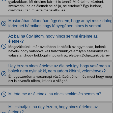
gyakrabban. Mi értelme bármit is tenni? Mi értelme küzdeni,
szenvedni, ha az életnek se célja, se értelme? Egy kudarc,
csalódás után mi értelme felállni, és...
Mostanában állandóan úgy érzem, hogy annyi rossz dolog
történhet bármikor, hogy lényegében nincs is semmi...
Az baj ha úgy látom, hogy nincs semmi értelme az
életnek?
Megszületünk, màr óvodában kezdődik az agymosàs, belénk
nevelik,hogy valahova kell tartoznunk,valamilyen szakirànyt kell
vàlasztani,hogy boldogulni tudjunk az életben.Dolgozunk pàr év...
Úgy érzem nincs értelme az életnek így, hogy vasárnap a
boltok nem nyitnak ki, nem tudom kibírni, vélemények?
Én egyszerűen a vasárnapi vásárlásért éltem, és most hogy még
ezt is elvették tőlem, kifutok a világból.
Mi értelme az életnek, ha nincs senkim és semmim?
Mit csináljak, ha úgy érzem, hogy nincs értelme az
életnek?