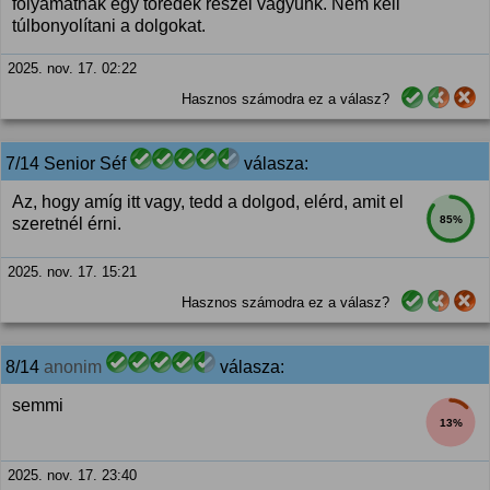
folyamatnak egy töredék részei vagyunk. Nem kell
túlbonyolítani a dolgokat.
2025. nov. 17. 02:22
Hasznos számodra ez a válasz?
7/14 Senior Séf
válasza:
Az, hogy amíg itt vagy, tedd a dolgod, elérd, amit el
85%
szeretnél érni.
2025. nov. 17. 15:21
Hasznos számodra ez a válasz?
8/14
anonim
válasza:
semmi
13%
2025. nov. 17. 23:40