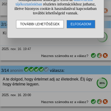
2025. nov. 16. 19:46
Hasznos számodra ez a válasz?
2/14
anonim
válasza:
Ki mondta, hogy van értelme?
90%
2025. nov. 16. 19:47
Hasznos számodra ez a válasz?
3/14
anonim
válasza:
A te dolgod, hogy értelmet adj az életednek. Élj úgy
85%
hogy értelme legyen.
2025. nov. 16. 20:00
Hasznos számodra ez a válasz?