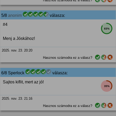
Hasznos számodra ez a válasz?
5/8
anonim
válasza:
#4
83%
Menj a Jóskához!
2025. nov. 23. 20:20
Hasznos számodra ez a válasz?
6/8 Sperlock
válasza:
Sajtos kiflit, mert az jó!
35%
2025. nov. 23. 21:16
Hasznos számodra ez a válasz?