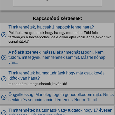
Kapcsolódó kérdések:
Ti mit tennétek, ha csak 1 napotok lenne hátra?
Például arra gondolok,hogy ha egy meteorit a Föld felé
tartana,és a becsapódási ideje olyan éjfél körül lenne,akkor mit
csinálnátok?
A nő akit szeretek, mással akar megházasodni. Nem
tudom, mit tegyek, nem tehetek semmit. Másfél hónap
van...
Ti mit tennétek ha megtudnátok hogy már csak kevés
időtök van hátra?
mit tennétek,megtudnátok,kevés idő
Öngyilkosság. Már elég régóta gonodolkodom rajta. Nincs
senkim és semmim amiért érdemes élnem. Ti mit...
Ti mit tennétek ha tudnátok vagy tudtátok hogy 17 évesen