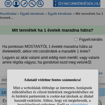
Kezdőoldal
»
Egyéb kérdések
»
Egyéb kérdések
»
Mit tennétek ha 1
évetek...
Mit tennétek ha 1 évetek maradna hátra?
Figyelt kérdés
Ha pontosan MOSTANTÓL 1 évetek maradna hátra az
életetekből, akkor mit csinálnátok a maradék 1 évbe?
Legyen az akár valami amit eddig nem mertél, vagy valami
amire régóta vágysz, ha gondolod oszd meg velünk😊
#halál
#élet
#1 év
2025. nov. 23. 19:29
1/8
anonim
válasza:
Én tavaly már megcsináltam, amit eddig nem
100%