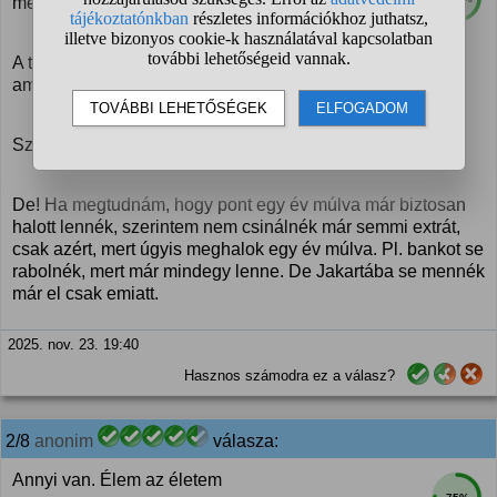
mertem.
A többit, amit még nem, azok meg már csak olyan dolgok,
amiket ha akarok megteszek, ha nem nem.
Szóval én hála égnek már bármikor nyugodtan...
De! Ha megtudnám, hogy pont egy év múlva már biztosan
halott lennék, szerintem nem csinálnék már semmi extrát,
csak azért, mert úgyis meghalok egy év múlva. Pl. bankot se
rabolnék, mert már mindegy lenne. De Jakartába se mennék
már el csak emiatt.
2025. nov. 23. 19:40
Hasznos számodra ez a válasz?
2/8
anonim
válasza:
Annyi van. Élem az életem