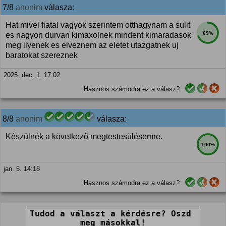
7/8
anonim
válasza:
Hat mivel fiatal vagyok szerintem otthagynam a sulit
69%
es nagyon durvan kimaxolnek mindent kimaradasok
meg ilyenek es elveznem az eletet utazgatnek uj
baratokat szereznek
2025. dec. 1. 17:02
Hasznos számodra ez a válasz?
8/8
anonim
válasza:
Készülnék a következő megtestesülésemre.
100%
jan. 5. 14:18
Hasznos számodra ez a válasz?