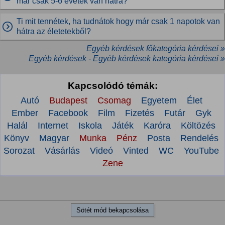
már csak 5-6 évetek van hátra?
Ti mit tennétek, ha tudnátok hogy már csak 1 napotok van
hátra az életetekből?
Egyéb kérdések főkategória kérdései »
Egyéb kérdések - Egyéb kérdések kategória kérdései »
Kapcsolódó témák:
Autó
Budapest
Csomag
Egyetem
Élet
Ember
Facebook
Film
Fizetés
Futár
Gyk
Halál
Internet
Iskola
Játék
Karóra
Költözés
Könyv
Magyar
Munka
Pénz
Posta
Rendelés
Sorozat
Vásárlás
Videó
Vinted
WC
YouTube
Zene
Sötét mód bekapcsolása