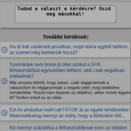
További kérdések:
Ha itt írok valakinek privátban, majd utána egyből letiltom,
az üzenet még beérkezik hozzá?
Szerintetek nem lenne jó ötlet azokat a GYK
felhasználókat egyszerűen letiltani, akik csak negatívan
értékelnek?
Már annyira dühítő, hogy sokan, csak végigmennek a
válaszokon és végignyomják a negatív jelet, meg belekötne
mindenkibe. Hozzá nem tesznek az oldalhoz, akkor minek legyen
itt? Amikor indult ez az oldal...
Ezt és amásikat miért raKTÁTOK át az egyéb kérdésekbe:
Matematikailag mennyi az esély, hogy a földünkön élő...
Kb mennyi százaléka a felhasználóknak ezen az oldalon