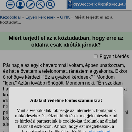
Kezdőoldal
»
Egyéb kérdések
»
GYIK
»
Miért terjedt el az a
köztudat...
Miért terjedt el az a köztudatban, hogy erre az
oldalra csak idióták járnak?
Figyelt kérdés
Pár napja az egyik haveromnál voltam, éppen unatkoztam,
és hát elővettem a telefonomat, ránéztem a gyakorira. Ekkor
ő röhögve kérdezi: ''Ez a gyakori kérdések?'' Mondom
''Igen.'' Aztán tovább röhögött. Mondom neki, ''Én szoktam
használni'' Aztán folytattuk amit csináltunk. De úgy érzem, a
köztudatban, a legtöbb ember fejében az a tudat van, hogy
ide csak valami idióták jönnek. Facebookon és más
helyeken csak viccként beszéknek az oldalról, vagy rossz
példaként hozzák fel. Nem értem miért, én szeretem az itteni
közösséget, sok mindennek része voltam az elmúlt évek
alatt, amióta itt vagyok.