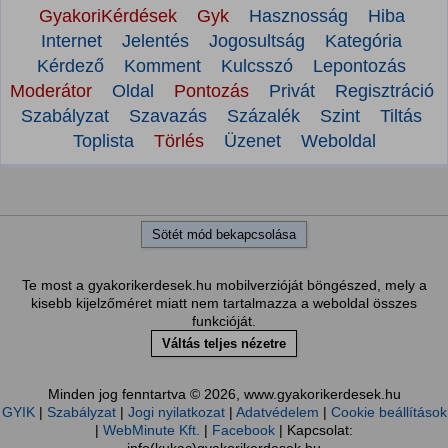
GyakoriKérdések
Gyk
Hasznosság
Hiba
Internet
Jelentés
Jogosultság
Kategória
Kérdező
Komment
Kulcsszó
Lepontozás
Moderátor
Oldal
Pontozás
Privát
Regisztráció
Szabályzat
Szavazás
Százalék
Szint
Tiltás
Toplista
Törlés
Üzenet
Weboldal
Sötét mód bekapcsolása
Te most a gyakorikerdesek.hu mobilverzióját böngészed, mely a
kisebb kijelzőméret miatt nem tartalmazza a weboldal összes
funkcióját.
Váltás teljes nézetre
Minden jog fenntartva © 2026, www.gyakorikerdesek.hu
GYIK
|
Szabályzat
|
Jogi nyilatkozat
|
Adatvédelem
|
Cookie beállítások
|
WebMinute Kft.
|
Facebook
| Kapcsolat: