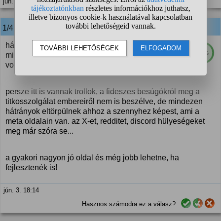
jún. 3. 18:06
1/4
anonim
válasza:
hát a facebook és gyakori közötti vitában én
76%
mindenképpen a gyakori mellett teszem le a
voksomat.
persze itt is vannak trollok, a fideszes besúgókról meg a
titkosszolgálat embereiről nem is beszélve, de mindezen
hátrányok eltörpülnek ahhoz a szennyhez képest, ami a
meta oldalain van. az X-et, redditet, discord hülyeségeket
meg már szóra se...
a gyakori nagyon jó oldal és még jobb lehetne, ha
fejlesztenék is!
jún. 3. 18:14
Hasznos számodra ez a válasz?