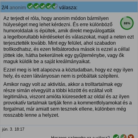
2/4
anonim
válasza:
Az terjedt el róla, hogy anonim módon bármilyen
88%
hülyeséget meg lehet kérdezni. És erre különböző
humoroldalak is épültek, amik direkt megválogatták
a legelborultabb kérdéseket és válaszokat, majd a neten ezt
terjesztették tovább. Mint egy felület, ahol szabadon
trollkodhatsz, és ezen felbátorodva mások is ezzel a céllal
jöttek ide, hátha bekerülnek egy gyűjteménybe, vagy ők
maguk küldik be a saját kreálmányaikat.
Ezzel meg is lett alapozva a köztudatban, hogy ez egy ilyen
hely, és ezen látványosan nem is próbáltak szépíteni.
Amikor nagy volt az aktivitás, akkor a trolltartalmak egy
része simán elvegyült a többi között és ezáltal volt
legitimálva, viszont amióta kiüresedett az oldal és az ilyen
provokatív tartalmak tartják fenn a kommentfolyamokat és a
forgalmat, már amiatt sem tesznek ellene, különben még
rosszabb lenne a helyzet.
jún. 3. 18:17
Hasznos számodra ez a válasz?