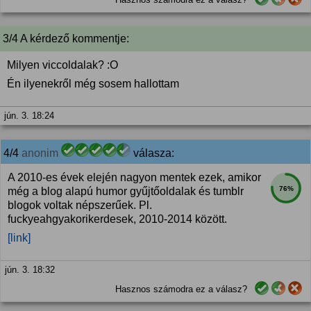
3/4 A kérdező kommentje:
Milyen viccoldalak? :O
Én ilyenekről még sosem hallottam
jún. 3. 18:24
4/4
anonim
válasza:
A 2010-es évek elején nagyon mentek ezek, amikor
76%
még a blog alapú humor gyűjtőoldalak és tumblr
blogok voltak népszerűek. Pl.
fuckyeahgyakorikerdesek, 2010-2014 között.
[link]
jún. 3. 18:32
Hasznos számodra ez a válasz?