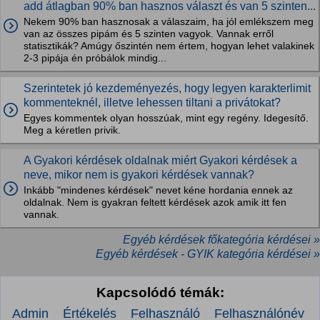
add átlagban 90% ban hasznos választ és van 5 szinten...
Nekem 90% ban hasznosak a válaszaim, ha jól emlékszem meg
van az összes pipám és 5 szinten vagyok. Vannak erről
statisztikák? Amúgy őszintén nem értem, hogyan lehet valakinek
2-3 pipája én próbálok mindig...
Szerintetek jó kezdeményezés, hogy legyen karakterlimit
kommenteknél, illetve lehessen tiltani a privátokat?
Egyes kommentek olyan hosszúak, mint egy regény. Idegesítő.
Meg a kéretlen privik.
A Gyakori kérdések oldalnak miért Gyakori kérdések a
neve, mikor nem is gyakori kérdések vannak?
Inkább "mindenes kérdések" nevet kéne hordania ennek az
oldalnak. Nem is gyakran feltett kérdések azok amik itt fen
vannak.
Egyéb kérdések főkategória kérdései »
Egyéb kérdések - GYIK kategória kérdései »
Kapcsolódó témák:
Admin
Értékelés
Felhasználó
Felhasználónév