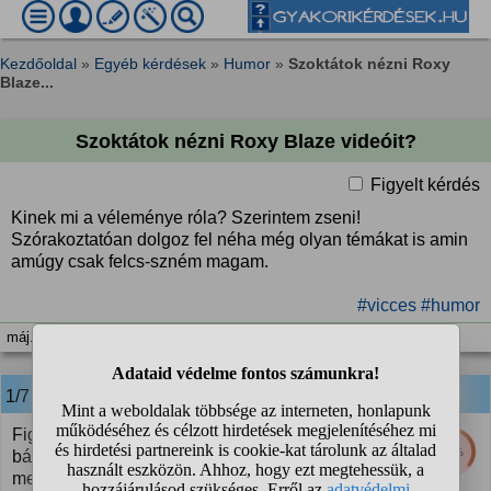
Kezdőoldal
»
Egyéb kérdések
»
Humor
»
Szoktátok nézni Roxy
Blaze...
Szoktátok nézni Roxy Blaze videóit?
Figyelt kérdés
Kinek mi a véleménye róla? Szerintem zseni!
Szórakoztatóan dolgoz fel néha még olyan témákat is amin
amúgy csak felcs-szném magam.
#vicces
#humor
máj. 8. 04:00
1/7
anonim
válasza:
Figyelj, azért a zseni szót ne dobáljuk már oda
35%
bárkinek, mert ez a tipikus rajongói túlzás, ami
mellett nem tudok szó nélkül elmenni. Bár