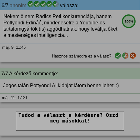
6/7
anonim
válasza:
Nekem ö nem Radics Peti konkurenciája, hanem
100%
Pottyondi Edináé, mindenesetre a Youtube-os
tartalomgyártók (is) aggódhatnak, hogy leváltja őket
a mesterséges intelligencia...
máj. 9. 11:45
Hasznos számodra ez a válasz?
7/7 A kérdező kommentje:
Jogos talán Pottyondi AI klónját látom benne lehet. :)
máj. 11. 17:21