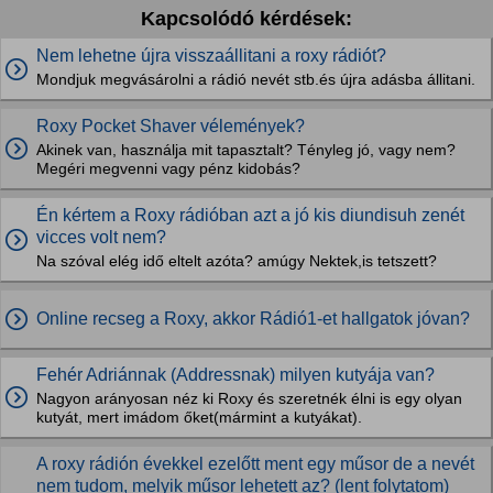
Kapcsolódó kérdések:
Nem lehetne újra visszaállitani a roxy rádiót?
Mondjuk megvásárolni a rádió nevét stb.és újra adásba állitani.
Roxy Pocket Shaver vélemények?
Akinek van, használja mit tapasztalt? Tényleg jó, vagy nem?
Megéri megvenni vagy pénz kidobás?
Én kértem a Roxy rádióban azt a jó kis diundisuh zenét
vicces volt nem?
Na szóval elég idő eltelt azóta? amúgy Nektek,is tetszett?
Online recseg a Roxy, akkor Rádió1-et hallgatok jóvan?
Fehér Adriánnak (Addressnak) milyen kutyája van?
Nagyon arányosan néz ki Roxy és szeretnék élni is egy olyan
kutyát, mert imádom őket(mármint a kutyákat).
A roxy rádión évekkel ezelőtt ment egy műsor de a nevét
nem tudom, melyik műsor lehetett az? (lent folytatom)