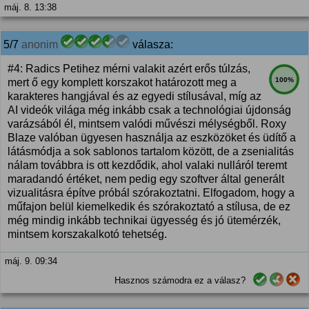
máj. 8. 13:38
5/7
anonim
válasza:
#4: Radics Petihez mérni valakit azért erős túlzás,
100%
mert ő egy komplett korszakot határozott meg a
karakteres hangjával és az egyedi stílusával, míg az
AI videók világa még inkább csak a technológiai újdonság
varázsából él, mintsem valódi művészi mélységből. Roxy
Blaze valóban ügyesen használja az eszközöket és üdítő a
látásmódja a sok sablonos tartalom között, de a zsenialitás
nálam továbbra is ott kezdődik, ahol valaki nulláról teremt
maradandó értéket, nem pedig egy szoftver által generált
vizualitásra építve próbál szórakoztatni. Elfogadom, hogy a
műfajon belül kiemelkedik és szórakoztató a stílusa, de ez
még mindig inkább technikai ügyesség és jó ütemérzék,
mintsem korszakalkotó tehetség.
máj. 9. 09:34
Hasznos számodra ez a válasz?