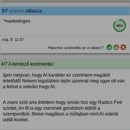
3/7
anonim
válasza:
*marketinges
85%
máj. 8. 11:57
Hasznos számodra ez a válasz?
4/7 A kérdező kommentje:
Igen megvan, hogy AI karakter ez szerintem magától
értetődő! Nekem legalábbis lejön azonnal meg ugye ott van
a felirat a videóin hogy AI.
A zseni szót arra értettem hogy simán hoz egy Radics Peti
szintet, én őt is egy zseninek gondolom ebből a
szempontból. Illetve magában a műfajban mint AI videók
üdítő kivétel.