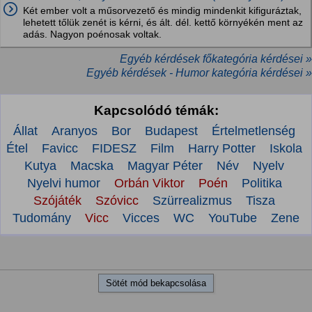
Két ember volt a műsorvezető és mindig mindenkit kifiguráztak,
lehetett tőlük zenét is kérni, és ált. dél. kettő környékén ment az
adás. Nagyon poénosak voltak.
Egyéb kérdések főkategória kérdései »
Egyéb kérdések - Humor kategória kérdései »
Kapcsolódó témák:
Állat
Aranyos
Bor
Budapest
Értelmetlenség
Étel
Favicc
FIDESZ
Film
Harry Potter
Iskola
Kutya
Macska
Magyar Péter
Név
Nyelv
Nyelvi humor
Orbán Viktor
Poén
Politika
Szójáték
Szóvicc
Szürrealizmus
Tisza
Tudomány
Vicc
Vicces
WC
YouTube
Zene
Sötét mód bekapcsolása