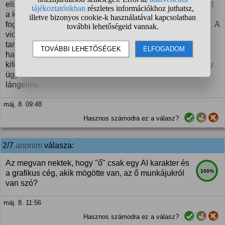
elismerem, hogy van benne kraft és tényleg tudja hozni azt
a könnyed stílust, amivel a legidegesítőbb dolgokat is
fogyaszthatóvá teszi, de azért maradjunk a realitás talaján. A
videói szórakoztatóak és ügyesen lavírozik a humoros
tartalomgyártás világában, de néha érződik rajtuk a
hatásvadászat is. Nem rossz amit csinál, sőt a stílusa
kifejezetten figyelemfelkeltő, de szerintem inkább csak egy
ügyes iparos a szakmájában, mintsem egy korszakalkotó
lángelme.
máj. 8. 09:48
Hasznos számodra ez a válasz?
2/7
anonim
válasza:
Az megvan nektek, hogy "ő" csak egy AI karakter és
100%
a grafikus cég, akik mögötte van, az ő munkájukról
van szó?
máj. 8. 11:56
Hasznos számodra ez a válasz?