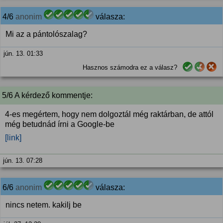
4/6
anonim
válasza:
Mi az a pántolószalag?
jún. 13. 01:33
Hasznos számodra ez a válasz?
5/6 A kérdező kommentje:
4-es megértem, hogy nem dolgoztál még raktárban, de attól
még betudnád írni a Google-be
[link]
jún. 13. 07:28
6/6
anonim
válasza:
nincs netem. kakilj be