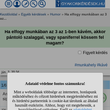
Kezdőoldal
»
Egyéb kérdések
»
Humor
»
Ha elfogy munkában az 3
az...
Ha elfogy munkában az 3 az 1-ben kávém, akkor
pántoló szalaggal, vagy spaniferrel kössem fel
magam?
Figyelt kérdés
#munkahely
#kávé
jún. 3. 20:34
1/6
anonim
válasza:
Ami a kezed ügyébe akad, csak el ne kezdj itt
100%
sipákolni, mert hisztiző hülyéből így is van épp elég.
jún. 3. 20:43