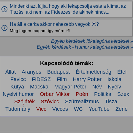
Mindenki azt fújja, hogy aki lekapcsolja este a klímát az
Tiszás, aki nem, az Fideszes, de akinek nincs...
Ha áll a cerka akkor nehezebb vagyok 🤔?
Meg fogom magam így mérni 🤣
Egyéb kérdések főkategória kérdései »
Egyéb kérdések - Humor kategória kérdései »
Kapcsolódó témák:
Állat
Aranyos
Budapest
Értelmetlenség
Étel
Favicc
FIDESZ
Film
Harry Potter
Iskola
Kutya
Macska
Magyar Péter
Név
Nyelv
Nyelvi humor
Orbán Viktor
Poén
Politika
Szex
Szójáték
Szóvicc
Szürrealizmus
Tisza
Tudomány
Vicc
Vicces
WC
YouTube
Zene