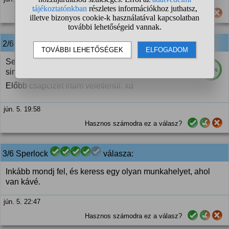
Hasznos számodra ez a válasz?
2/6
anonim
válasza:
Semmivel, akkor keress egy az egybent, vagy igyál
100%
sima csapvizet. :)
Előbb csapcizet írtam véletlenül. xd
jún. 5. 19:58
Hasznos számodra ez a válasz?
3/6 Sperlock
válasza:
Inkább mondj fel, és keress egy olyan munkahelyet, ahol
van kávé.
jún. 5. 22:47
Hasznos számodra ez a válasz?