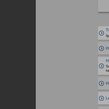
T
I
H
H
S
hé
H
L