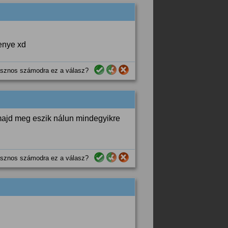
senye xd
sznos számodra ez a válasz?
majd meg eszik nálun mindegyikre
sznos számodra ez a válasz?