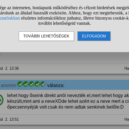
- Igen, de akkor élőzene nem lesz...
úl. 2. 10:11
Ha
2
anonim
válasza:
na és a gulyásleves meg a halászlé? milyen hülyén neveztek 
%
úl. 2. 13:36
Ha
2
anonim
válasza:
lehet hogy őseink direkt arról nevezték el,mert lehet hogy 
%
készült,mint ami a neveXDde lehet azért ez a neve mert a c
őpecsennyéjük volt csak és nem adtak senkinek belőle:D
úl. 2. 13:51
Ha