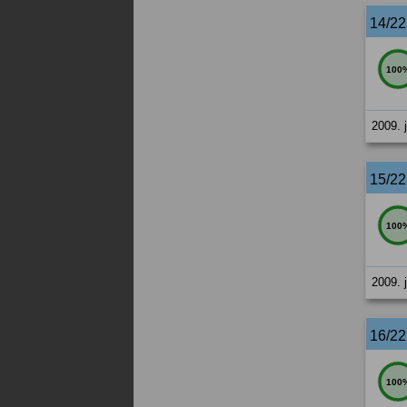
14/2
100
2009. j
15/2
100
2009. j
16/2
100