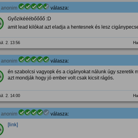
2
anonim
válasza:
Győzikééébőőőő :D
%
amit lead kilókat azt eladja a hentesnek és lesz cigánypec
úl. 2. 13:56
Ha
2
anonim
válasza:
én szabolcsi vagyopk és a cigányokat nálunk úgy szeretik 
%
azt mondják hogy jó ember volt csak kicsit rágós.
úl. 2. 14:00
Ha
2
anonim
válasza:
[link]
%