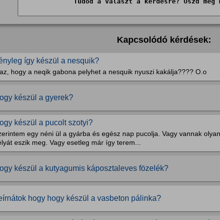
Kapcsolódó kérdések:
ényleg így készül a nesquik?
gaz, hogy a neqik gabona pelyhet a nesquik nyuszi kakálja???? O.o
ogy készül a gyerek?
ogy készül a pucolt szotyi?
zerintem egy néni ül a gyárba és egész nap pucolja. Vagy vannak olya
lyát eszik meg. Vagy esetleg már így terem...
ogy készül a kutyagumis káposztaleves fözelék?
eírnátok hogy hogy készül a vasbeton pálinka?