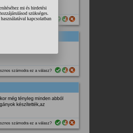
sznos számodra ez a válasz?
el ételeket a mi őseink...
sznos számodra ez a válasz?
akkor még tényleg minden abból
igányok készítették,az
sznos számodra ez a válasz?