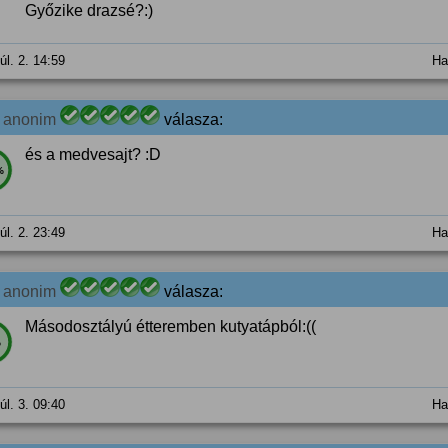
Győzike drazsé?:)
úl. 2. 14:59
Ha
2
anonim
válasza:
és a medvesajt? :D
%
úl. 2. 23:49
Ha
2
anonim
válasza:
Másodosztályú étteremben kutyatápból:((
%
úl. 3. 09:40
Ha