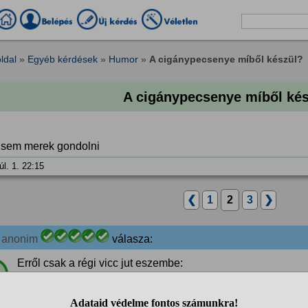
ldal
»
Egyéb kérdések
»
Humor
»
A cigánypecsenye míből készül?
A cigánypecsenye míből ké
 sem merek gondolni
úl. 1. 22:15
❮
1
2
3
❯
2
anonim
válasza:
Erről csak a régi vicc jut eszembe:
%
- Cigánypecsenye van?