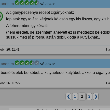
2
anonim
válasza:
A cigánypecsenye recept cigányoknak:
%
lopjatok egy tojást, kérjetek kölcsön egy kis lisztet, egy kis h
A fehérember igy késziti:
(nem eredeti, de szerintem ahelyett ez is megteszi) beledo
süssük meg jó pirosra, aztán dobjuk oda a kutyáknak..
febr. 26. 11:41
Ha
2
anonim
válasza:
 borsófőzelék borsóból, a kutyaeledel kutyából, akkor a cigány
febr. 26. 16:55
Ha
❮
1
2
3
❯