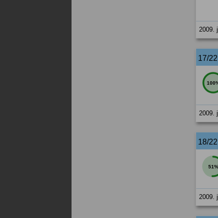
2009. j
17/2
100
2009. j
18/2
51
2009. j