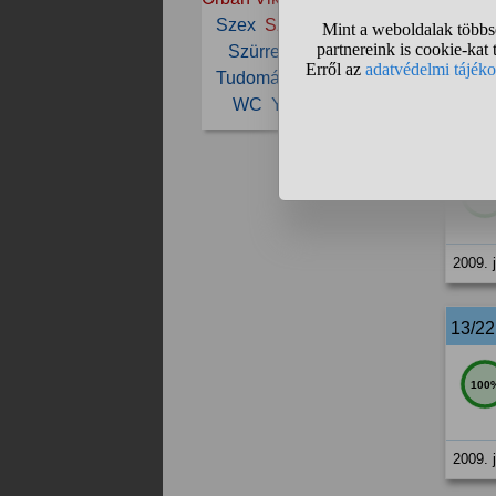
Szex
Szójáték
Szóvicc
Szürrealizmus
Tisza
2009. j
Tudomány
Vicc
Vicces
WC
YouTube
Zene
12/2
90
2009. j
13/2
100
2009. j