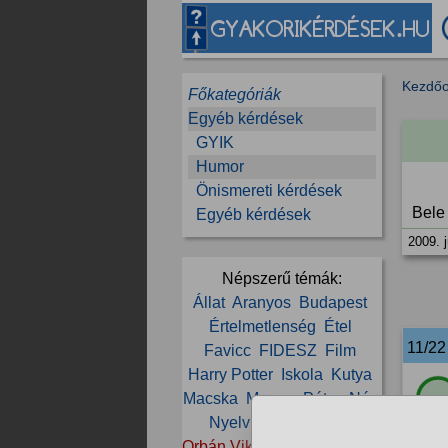
Kezdőo
Főkategóriák
Egyéb kérdések
GYIK
Humor
Önismereti kérdések
Bele
Egyéb kérdések
2009. j
Népszerű témák:
Állat
Aranyos
Budapest
Értelmetlenség
Étel
11/2
Favicc
FIDESZ
Film
Harry Potter
Iskola
Kutya
Macska
Magyar Péter
Név
100
Nyelv
Nyelvi humor
Orbán Viktor
Poén
Politika