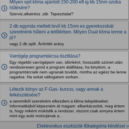
Milyen spit klíma ajánlott 150-200 eft ig kb 15nm szoba
hűtésére?
Szerviz,alkatrész ,stb. Tapasztalat?
2 db egymás mellett levő kb 15nm es gyerekszobát
szeretnénk hűteni a tetőtérben. Milyen Dual klima lenne a
jó?
vagy 2 db split. Ár/érték arány
Varrógép programtárcsa tisztítása?
Egy régebbi varrógépem van, idönként, hosszabb szünet után
rendszeresen gond a program átállítása, ha kinyitom, a
programtárcsék nem ugranak tovább, mintha az egész be lenne
ragadva. Ha sokat váltogatom sorban...
Létezik könyv az F-Gas- kurzus, vagy annak a
felkészitésére?
a semmiből szeretném elkezdeni a klima telepitéseket.
Informatikából képezném át magam. elbarkácsolok, meg értem
is, hogy miként müködik a rendszer, viszont csak annyira értem
mint egy autó motorjának a...
Elektronikus eszközök főkategória kérdései »