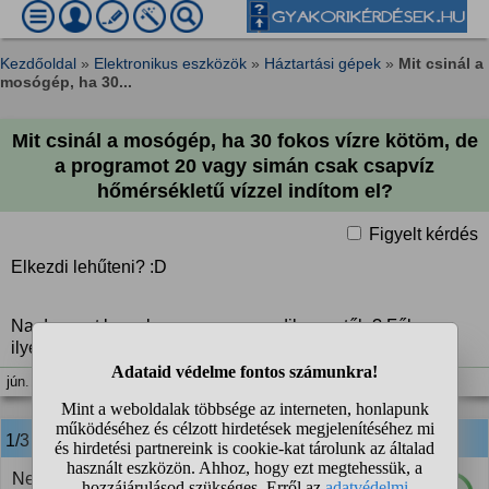
Kezdőoldal
»
Elektronikus eszközök
»
Háztartási gépek
»
Mit csinál a
mosógép, ha 30...
Mit csinál a mosógép, ha 30 fokos vízre kötöm, de
a programot 20 vagy simán csak csapvíz
hőmérsékletű vízzel indítom el?
Figyelt kérdés
Elkezdi lehűteni? :D
Na de most komolyan, nem zavarodik meg tőle? Főleg az
ilyen 7dik 8dik érzék mosócsodákra gondolok.
jún. 3. 21:02
1/3
anonim
válasza:
Nem kapcsol be a fűtőbetét és minden megy tovább.