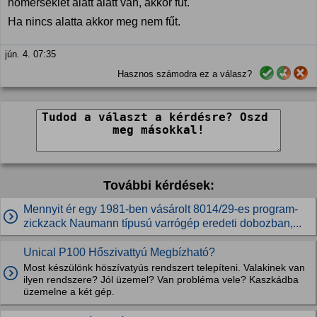
hőmérséklet alatt alatt van, akkor fűt.
Ha nincs alatta akkor meg nem fűt.
jún. 4. 07:35
Hasznos számodra ez a válasz?
További kérdések:
Mennyit ér egy 1981-ben vásárolt 8014/29-es program-
zickzack Naumann típusú varrógép eredeti dobozban,...
Unical P100 Hőszivattyú Megbízható?
Most készülönk höszívatyús rendszert telepíteni. Valakinek van
ilyen rendszere? Jól üzemel? Van probléma vele? Kaszkádba
üzemelne a két gép.