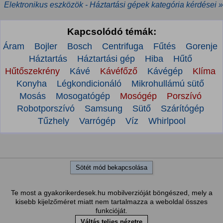
Elektronikus eszközök - Háztartási gépek kategória kérdései »
Kapcsolódó témák:
Áram
Bojler
Bosch
Centrifuga
Fűtés
Gorenje
Háztartás
Háztartási gép
Hiba
Hűtő
Hűtőszekrény
Kávé
Kávéfőző
Kávégép
Klíma
Konyha
Légkondicionáló
Mikrohullámú sütő
Mosás
Mosogatógép
Mosógép
Porszívó
Robotporszívó
Samsung
Sütő
Szárítógép
Tűzhely
Varrógép
Víz
Whirlpool
Sötét mód bekapcsolása
Te most a gyakorikerdesek.hu mobilverzióját böngészed, mely a
kisebb kijelzőméret miatt nem tartalmazza a weboldal összes
funkcióját.
Váltás teljes nézetre