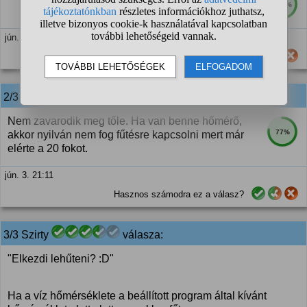
100%
jún. 3. 21:10
Hasznos számodra ez a válasz?
2/3 T. Feri
válasza:
Nem zavarodik meg tőle. Ha van benne hőmérő,
77%
akkor nyilván nem fog fűtésre kapcsolni mert már
elérte a 20 fokot.
jún. 3. 21:11
Hasznos számodra ez a válasz?
3/3 Szirty
válasza:
"Elkezdi lehűteni? :D"
Ha a víz hőmérséklete a beállított program által kívánt