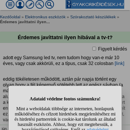
Kezdőoldal
»
Elektronikus eszközök
»
Szórakoztató készülékek
»
Érdemes javíttatni ilyen...
Érdemes javíttatni ilyen hibával a tv-t?
Figyelt kérdés
adott egy Samsung led tv, nem tudom hogy van-e már 10
éves, vagy csak akkörüli, ez a típus, csak 32 colosban
[link]
eddig tökéletesen működött, aztán pár napja történt egy
olyan hogy a fél képernyő sötétebb lett az egész sávban (a
másik oldalaon látszott hogy erősebben van megvilágítva
alul) így ment még néhány napot, majd teljesen elszállt róla
a kép, villódzva, +repkedve+ látszik, használhatatlan. ha ért
ennyiből hozzá itt valaki hogy milyen súlyos hibának számít
ez, érdemes még javíttatni, ha lehet még egyáltalán ezeket,
vagy kukázni érdemesebb?
jún. 3. 13:38