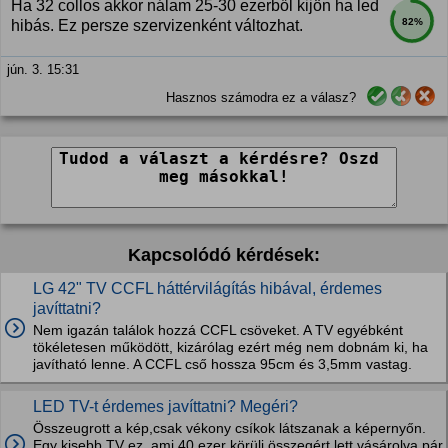
Ha 32 collos akkor nálam 25-30 ezerből kijön ha led
82%
hibás. Ez persze szervizenként változhat.
jún. 3. 15:31
Hasznos számodra ez a válasz?
Kapcsolódó kérdések:
LG 42" TV CCFL háttérvilágítás hibával, érdemes
javíttatni?
Nem igazán találok hozzá CCFL csöveket. A TV egyébként
tökéletesen működött, kizárólag ezért még nem dobnám ki, ha
javítható lenne. A CCFL cső hossza 95cm és 3,5mm vastag.
LED TV-t érdemes javíttatni? Megéri?
Összeugrott a kép,csak vékony csíkok látszanak a képernyőn.
Egy kisebb TV ez, ami 40 ezer körüli összegért lett vásárolva pár