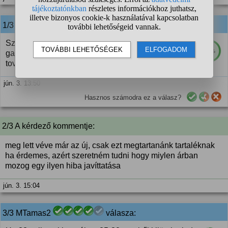
1/3 MTamas2
válasza:
Szerviz vagyok, ez vélhetően háttérvilágítás hiba,
90%
gazdaságosan javítható. Lehet hogy a javítás után
tovább fog működni mint ha most vennél egy újat.
jún. 3. 13:50
Hasznos számodra ez a válasz?
2/3 A kérdező kommentje:
meg lett véve már az új, csak ezt megtartanánk tartaléknak
ha érdemes, azért szeretném tudni hogy miylen árban
mozog egy ilyen hiba javíttatása
jún. 3. 15:04
3/3 MTamas2
válasza: