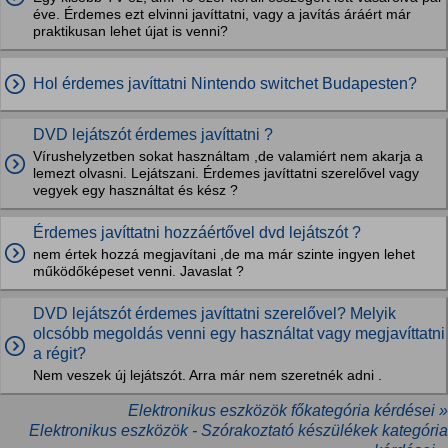
éve. Érdemes ezt elvinni javíttatni, vagy a javítás áráért már
praktikusan lehet újat is venni?
Hol érdemes javíttatni Nintendo switchet Budapesten?
DVD lejátszót érdemes javíttatni ?
Vírushelyzetben sokat használtam ,de valamiért nem akarja a
lemezt olvasni. Lejátszani. Érdemes javíttatni szerelővel vagy
vegyek egy használtat és kész ?
Érdemes javíttatni hozzáértővel dvd lejátszót ?
nem értek hozzá megjavítani ,de ma már szinte ingyen lehet
működőképeset venni. Javaslat ?
DVD lejátszót érdemes javíttatni szerelővel? Melyik
olcsóbb megoldás venni egy használtat vagy megjavíttatni
a régit?
Nem veszek új lejátszót. Arra már nem szeretnék adni .
Elektronikus eszközök főkategória kérdései »
Elektronikus eszközök - Szórakoztató készülékek kategória