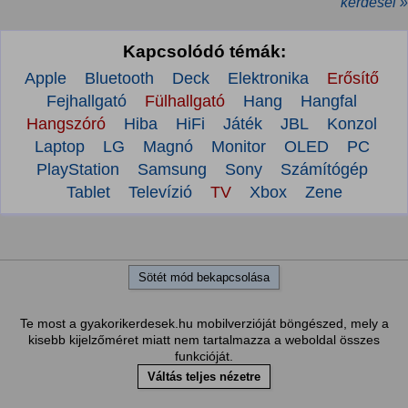
kérdései »
Kapcsolódó témák:
Apple
Bluetooth
Deck
Elektronika
Erősítő
Fejhallgató
Fülhallgató
Hang
Hangfal
Hangszóró
Hiba
HiFi
Játék
JBL
Konzol
Laptop
LG
Magnó
Monitor
OLED
PC
PlayStation
Samsung
Sony
Számítógép
Tablet
Televízió
TV
Xbox
Zene
Sötét mód bekapcsolása
Te most a gyakorikerdesek.hu mobilverzióját böngészed, mely a
kisebb kijelzőméret miatt nem tartalmazza a weboldal összes
funkcióját.
Váltás teljes nézetre