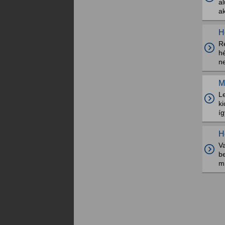
a
a
H
Ré
h
ne
M
Le
ki
í
H
V
be
mi