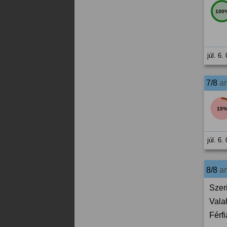
100
júl. 6.
7/8
a
15
júl. 6.
8/8
a
Szer
Vala
Férf