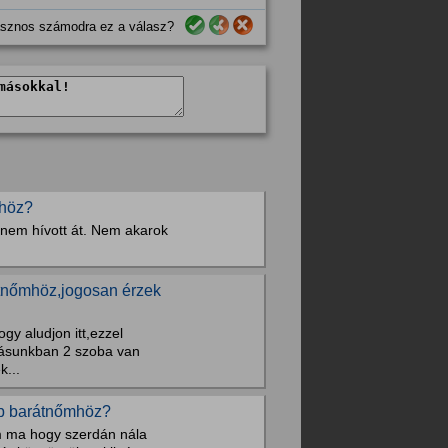
sznos számodra ez a válasz?
mhöz?
nem hívott át. Nem akarok
tnőmhöz,jogosan érzek
gy aludjon itt,ezzel
kásunkban 2 szoba van
k...
bb barátnőmhöz?
m ma hogy szerdán nála