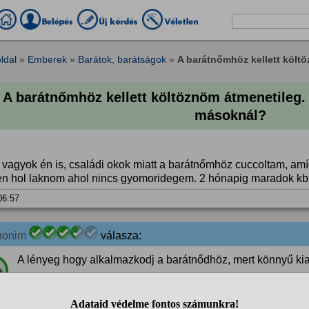
ldal
»
Emberek
»
Barátok, barátságok
»
A barátnőmhöz kellett költöz
A barátnőmhöz kellett költöznöm átmenetileg. 
másoknál?
 vagyok én is, családi okok miatt a barátnőmhöz cuccoltam, amí
en hol laknom ahol nincs gyomoridegem. 2 hónapig maradok kb
 06:57
nonim
válasza:
A lényeg hogy alkalmazkodj a barátnődhöz, mert könnyű kia
%