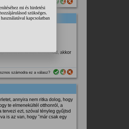
sznos számodra ez a válasz?
y odafogad.
zerinted hülyeség.
leteltével ki kell költöznöd, akkor
sznos számodra ez a válasz?
rletet, annyira nem ritka dolog, hogy
ogy te elmenekültél otthonról, a
 tervezi ezt, szóval tényleg gyűjtsd
lva is az van, hogy "már csak egy