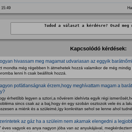
. 15:49
Ha
Kapcsolódó kérdések:
ogyan hivassam meg magamat udvariasan az eggyik barátnő
zt mondta még régebben h átmehetek hozzá valamikor de még mindig 
romba lenni h csak beállítok hozzá.
agyon pofátlanságnak érzem,hogy meghívattam magam a bará
gy?
gy érhetőbb legyen a sztori,a nővérem idehívta egyik régi ismerősét,ho
robléma sincs csak az a baj,hogy én egy szobán osztozok vele és a la
szesen a miénk és a szüleimé,így konkrétan sehol se lenne ahol tudné
zerintetek az gáz ha a szüleim nem akarnak elengedni a legjo
7 éves vagyok es anya nagyon jóba van az anyukájával, megkérdezte