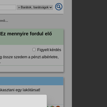
nö...
Ez mennyire fordul elő
Figyelt kérdés
g össze szedem a pénzt albérletre,
.
kasztani egy lakótársat!