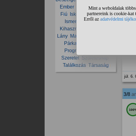
júl. 6.
Ember
Facebook
Férfi
Fiú
Iskola
Ismerkedés
2/8
a
Ismerős
Kapcsolat
Kihasználás
Közösség
Lány
Magány
Nő
Online
80
Párkapcsolat
Pénz
Program
Szerelem
Szeretet
Születésnap
Találkozás
Társaság
júl. 6.
3/8
a
100