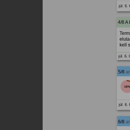
júl. 6.
4/8 A
Termé
elut
kell 
júl. 6.
5/8
a
18
júl. 6.
6/8
a