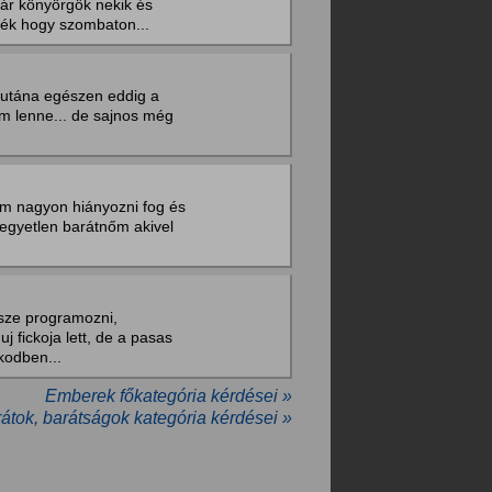
már könyörgök nekik és
ték hogy szombaton...
s utána egészen eddig a
m lenne... de sajnos még
kem nagyon hiányozni fog és
 egyetlen barátnőm akivel
sze programozni,
j fickoja lett, de a pasas
 kodben...
Emberek főkategória kérdései »
átok, barátságok kategória kérdései »