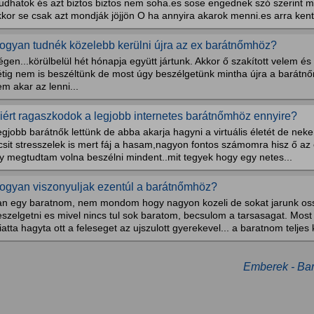
ludhatok és azt biztos biztos nem soha.es sose engednek szó szerint 
kkor se csak azt mondják jöjjön O ha annyira akarok menni.es arra ken
ogyan tudnék közelebb kerülni újra az ex barátnőmhöz?
gen...körülbelül hét hónapja együtt jártunk. Akkor ő szakított velem é
étig nem is beszéltünk de most úgy beszélgetünk mintha újra a barátnő
m akar az lenni...
iért ragaszkodok a legjobb internetes barátnőmhöz ennyire?
gjobb barátnők lettünk de abba akarja hagyni a virtuális életét de ne
csit stresszelek is mert fáj a hasam,nagyon fontos számomra hisz ő az
gy megtudtam volna beszélni mindent..mit tegyek hogy egy netes...
ogyan viszonyuljak ezentúl a barátnőmhöz?
an egy baratnom, nem mondom hogy nagyon kozeli de sokat jarunk os
szelgetni es mivel nincs tul sok baratom, becsulom a tarsasagat. Most u
atta hagyta ott a feleseget az ujszulott gyerekevel... a baratnom teljes
Emberek - Bar