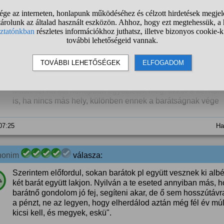
 07:19
Ha
nonim
válasza:
Feltehetöen komoly oka van a dolognak, köszönd meg, hog
%
Viszont ott te vendég vagy, neked kell alkalmazkodni.
Amit mond, hogy "háziszabály", azt tartsd be, akkor is, ha s
Másrészt ha két hónapban egyeztetek meg, akkor a két hónap 
is, ha nincs más hely, különben ennek a barátságnak vége
 07:25
Ha
nonim
válasza:
Szerintem előfordul, sokan barátok pl együtt vesznek ki albé
%
két barát együtt lakjon. Nyilván a te eseted annyiban más, h
barátnő gondolom jó fej, segíteni akar, de ő sem hosszútávra
a pénzt, ne az legyen, hogy elherdálod aztán még fél év mú
kicsi kell, és megyek, eskü".