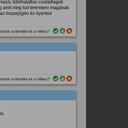
lmazó, kibírhatatlan családtagok
ág amit meg tud teremteni magának
z összejöjjön és ilyenkor
sznos számodra ez a válasz?
sznos számodra ez a válasz?
ni.