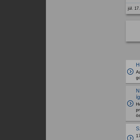
júl. 17
H
A
go
N
í
Ho
p
ös
S
1