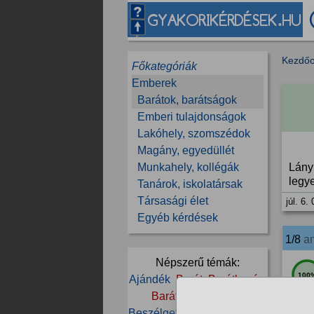
Kezdőo
Főkategóriák
Emberek
Barátok, barátságok
Emberi tulajdonságok
Lakóhely, szomszédok
Magány, egyedüllét
Munkahely, kollégák
Lány
legy
Tanárok, iskolatársak
Társasági élet
júl. 6.
Egyéb kérdések
1/8
a
Népszerű témák:
100
Ajándék
Barát
Barátkozás
Barátnő
Barátság
Beszélgetés
Egyetem
Élet