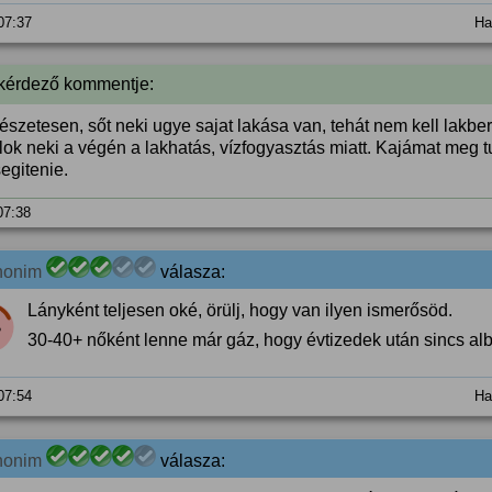
 07:37
Ha
 kérdező kommentje:
szetesen, sőt neki ugye sajat lakása van, tehát nem kell lakbert
alok neki a végén a lakhatás, vízfogyasztás miatt. Kajámat m
segitenie.
 07:38
nonim
válasza:
Lányként teljesen oké, örülj, hogy van ilyen ismerősöd.
%
30-40+ nőként lenne már gáz, hogy évtizedek után sincs albi
 07:54
Ha
nonim
válasza: