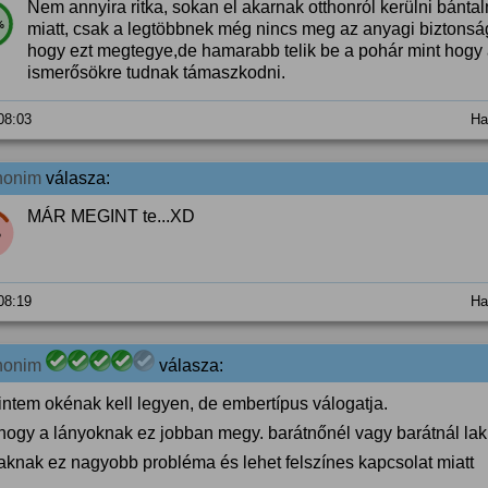
Nem annyira ritka, sokan el akarnak otthonról kerülni bánta
%
miatt, csak a legtöbbnek még nincs meg az anyagi biztons
hogy ezt megtegye,de hamarabb telik be a pohár mint hogy a
ismerősökre tudnak támaszkodni.
 08:03
Ha
nonim
válasza:
MÁR MEGINT te...XD
%
 08:19
Ha
nonim
válasza:
intem okénak kell legyen, de embertípus válogatja.
hogy a lányoknak ez jobban megy. barátnőnél vagy barátnál lak
iaknak ez nagyobb probléma és lehet felszínes kapcsolat miatt