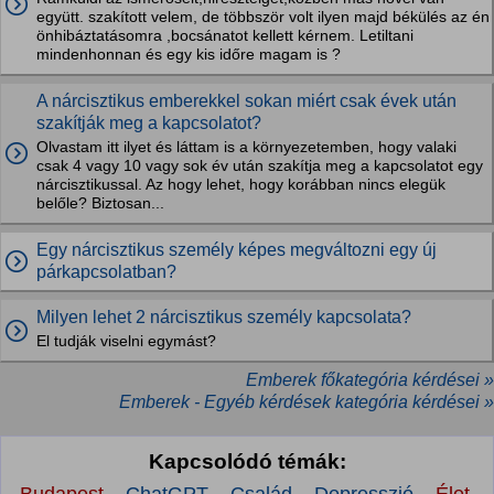
együtt. szakított velem, de többször volt ilyen majd békülés az én
önhibáztatásomra ,bocsánatot kellett kérnem. Letiltani
mindenhonnan és egy kis időre magam is ?
A nárcisztikus emberekkel sokan miért csak évek után
szakítják meg a kapcsolatot?
Olvastam itt ilyet és láttam is a környezetemben, hogy valaki
csak 4 vagy 10 vagy sok év után szakítja meg a kapcsolatot egy
nárcisztikussal. Az hogy lehet, hogy korábban nincs elegük
belőle? Biztosan...
Egy nárcisztikus személy képes megváltozni egy új
párkapcsolatban?
Milyen lehet 2 nárcisztikus személy kapcsolata?
El tudják viselni egymást?
Emberek főkategória kérdései »
Emberek - Egyéb kérdések kategória kérdései »
Kapcsolódó témák: