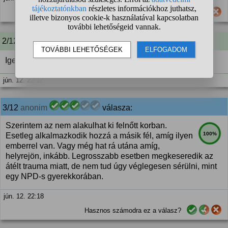
Hasznos számodra ez a válasz?
2/12 A kérdező kommentje:
Igen
jún. 12. 22:12
3/12
anonim
válasza:
Szerintem az nem alakulhat ki felnőtt korban.
100%
Esetleg alkalmazkodik hozzá a másik fél, amíg ilyen
emberrel van. Vagy még hat rá utána amíg,
helyrejön, inkább. Legrosszabb esetben megkeseredik az
átélt trauma miatt, de nem tud úgy véglegesen sérülni, mint
egy NPD-s gyerekkorában.
jún. 12. 22:18
Hasznos számodra ez a válasz?