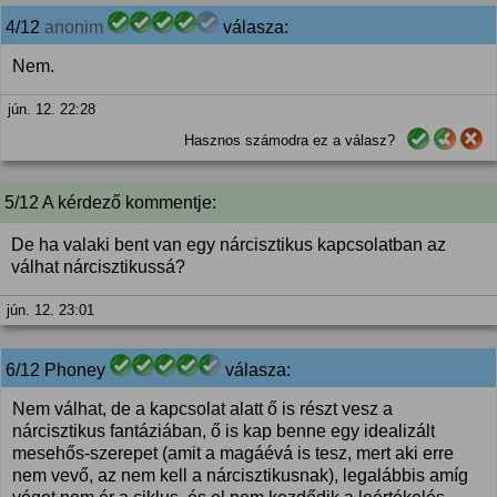
4/12
anonim
válasza:
Nem.
jún. 12. 22:28
Hasznos számodra ez a válasz?
5/12 A kérdező kommentje:
De ha valaki bent van egy nárcisztikus kapcsolatban az
válhat nárcisztikussá?
jún. 12. 23:01
6/12 Phoney
válasza:
Nem válhat, de a kapcsolat alatt ő is részt vesz a
nárcisztikus fantáziában, ő is kap benne egy idealizált
mesehős-szerepet (amit a magáévá is tesz, mert aki erre
nem vevő, az nem kell a nárcisztikusnak), legalábbis amíg