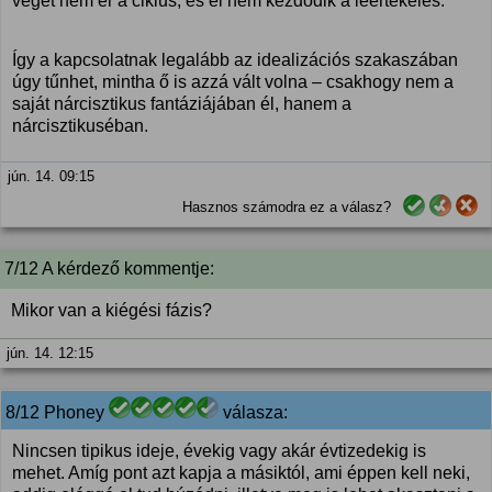
véget nem ér a ciklus, és el nem kezdődik a leértékelés.
Így a kapcsolatnak legalább az idealizációs szakaszában
úgy tűnhet, mintha ő is azzá vált volna – csakhogy nem a
saját nárcisztikus fantáziájában él, hanem a
nárcisztikuséban.
jún. 14. 09:15
Hasznos számodra ez a válasz?
7/12 A kérdező kommentje:
Mikor van a kiégési fázis?
jún. 14. 12:15
8/12 Phoney
válasza:
Nincsen tipikus ideje, évekig vagy akár évtizedekig is
mehet. Amíg pont azt kapja a másiktól, ami éppen kell neki,