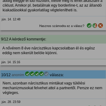
addig eléggé el tud húzódni, illetve meg is lehet akasztani a
ciklust. Amikor pl. betalálnak egy borderline-t, az az állandó
kiakadásokkal gyakorlatilag végtelenítheti is.
jún. 14. 12:48
Hasznos számodra ez a válasz?
9/12 A kérdező kommentje:
A nővérem 8 éve nárcisztikus kapcsolatban él és egész
eddig nem sikerült belöle kijönni.
jún. 14. 15:16
10/12
anonim
válasza:
Nem, azonban nárcisztikus mintákat vagy túlélési
mechanizmusokat felvehet attol a partnertől. Persze ez nem
végleges.
jún. 28. 23:59