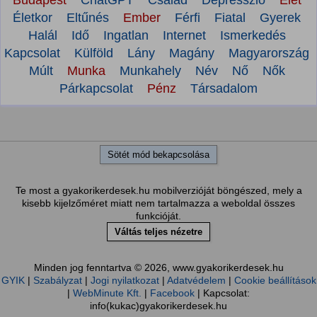
Budapest
ChatGPT
Család
Depresszió
Élet
Életkor
Eltűnés
Ember
Férfi
Fiatal
Gyerek
Halál
Idő
Ingatlan
Internet
Ismerkedés
Kapcsolat
Külföld
Lány
Magány
Magyarország
Múlt
Munka
Munkahely
Név
Nő
Nők
Párkapcsolat
Pénz
Társadalom
Sötét mód bekapcsolása
Te most a gyakorikerdesek.hu mobilverzióját böngészed, mely a
kisebb kijelzőméret miatt nem tartalmazza a weboldal összes
funkcióját.
Váltás teljes nézetre
Minden jog fenntartva © 2026, www.gyakorikerdesek.hu
GYIK
|
Szabályzat
|
Jogi nyilatkozat
|
Adatvédelem
|
Cookie beállítások
|
WebMinute Kft.
|
Facebook
| Kapcsolat:
info(kukac)gyakorikerdesek.hu