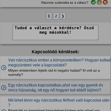
Hasznos számodra ez a válasz?
1
2
❯
Kapcsolódó kérdések:
Van nárcisztikus ember a környezetedben? Hogyan tudtad
megszüntetni vele a kapcsolatot?
Milyen értelemben fejtett rád ki negatív hatást? Ki volt az a
személy?
Egy nárcisztikus kapcsolatban,ahol van egy gyerek és
nincs házasság, ott egy nő hogyan tud ebből kijönni?
Mit lehet tenni egy nárcisztikus férfivel való kapcsolat után
?
Rámküldi az ismerőseit,hiresztelget,közben más nővel van