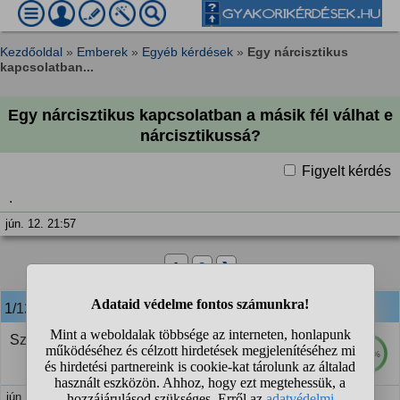
Kezdőoldal
»
Emberek
»
Egyéb kérdések
»
Egy nárcisztikus
kapcsolatban...
Egy nárcisztikus kapcsolatban a másik fél válhat e
nárcisztikussá?
Figyelt kérdés
.
jún. 12. 21:57
1
2
❯
1/12
anonim
válasza:
Személyiségzavarra gondolsz?
100%
jún. 12. 21:58