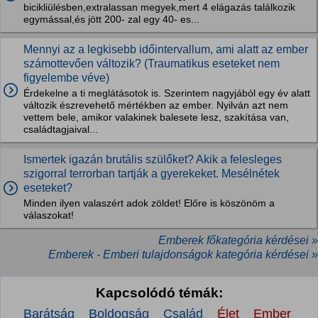
bicikliülésben,extralassan megyek,mert 4 elágazás találkozik
egymással,és jött 200- zal egy 40- es...
Mennyi az a legkisebb időintervallum, ami alatt az ember
számottevően változik? (Traumatikus eseteket nem
figyelembe véve)
Érdekelne a ti meglátásotok is. Szerintem nagyjából egy év alatt
változik észrevehető mértékben az ember. Nyilván azt nem
vettem bele, amikor valakinek balesete lesz, szakítása van,
családtagjaival...
Ismertek igazán brutális szülőket? Akik a felesleges
szigorral terrorban tartják a gyerekeket. Mesélnétek
eseteket?
Minden ilyen valaszért adok zöldet! Előre is köszönöm a
válaszokat!
Emberek főkategória kérdései »
Emberek - Emberi tulajdonságok kategória kérdései »
Kapcsolódó témák:
Barátság
Boldogság
Család
Élet
Ember