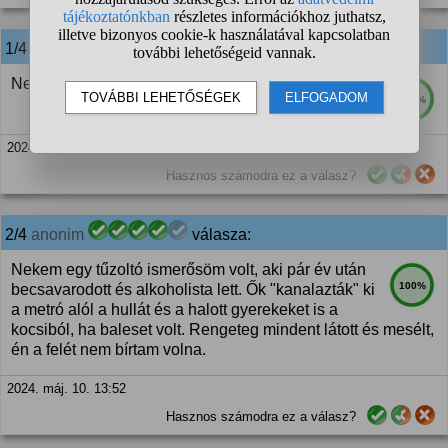
1/4
anonim
válasza:
Nem mindenki képes rá.
100%
2024. máj. 10. 13:27
Hasznos számodra ez a válasz?
2/4
anonim
válasza:
Nekem egy tűzoltó ismerősöm volt, aki pár év után
100%
becsavarodott és alkoholista lett. Ők "kanalazták" ki
a metró alól a hullát és a halott gyerekeket is a
kocsiból, ha baleset volt. Rengeteg mindent látott és mesélt,
én a felét nem bírtam volna.
2024. máj. 10. 13:52
Hasznos számodra ez a válasz?