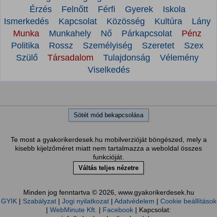
Érzés
Felnőtt
Férfi
Gyerek
Iskola
Ismerkedés
Kapcsolat
Közösség
Kultúra
Lány
Munka
Munkahely
Nő
Párkapcsolat
Pénz
Politika
Rossz
Személyiség
Szeretet
Szex
Szülő
Társadalom
Tulajdonság
Vélemény
Viselkedés
Sötét mód bekapcsolása
Te most a gyakorikerdesek.hu mobilverzióját böngészed, mely a
kisebb kijelzőméret miatt nem tartalmazza a weboldal összes
funkcióját.
Váltás teljes nézetre
Minden jog fenntartva © 2026, www.gyakorikerdesek.hu
GYIK
|
Szabályzat
|
Jogi nyilatkozat
|
Adatvédelem
|
Cookie beállítások
|
WebMinute Kft.
|
Facebook
| Kapcsolat: