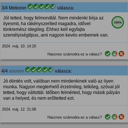
3/4 Metionin
válasza:
Jól tetted, hogy felmondtál. Nem mindenki bírja az
100%
ilyesmit, ha rákényszeríted magadra, idővel
tönkremész idegileg. Ehhez kell egyfajta
személyiségtípus, ami nagyon kevés embernek van.
2024. máj. 10. 14:20
Hasznos számodra ez a válasz?
4/4
anonim
válasza:
Jó döntés volt, valóban nem mindenkinek való az ilyen
munka. Nagyon megterhelő érzelmileg, lelkileg, szóval jól
tetted, hogy váltottál. Időben felmérted, hogy másik pályán
van a helyed, és nem erőltetted ezt.
2024. máj. 12. 21:08
Hasznos számodra ez a válasz?