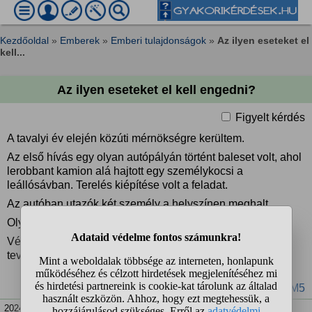
Kezdőoldal
»
Emberek
»
Emberi tulajdonságok
»
Az ilyen eseteket el
kell...
Az ilyen eseteket el kell engedni?
Figyelt kérdés
A tavalyi év elején közúti mérnökségre kerültem.
Az első hívás egy olyan autópályán történt baleset volt, ahol
lerobbant kamion alá hajtott egy személykocsi a
leállósávban. Terelés kiépítése volt a feladat.
Az autóban utazók két személy a helyszínen meghalt.
Olyanokat is láttunk ott amit nem szabadott volna...
Végül felmondtam, és most teljesen más területen
tevékenykedem.
#halál
#autópálya
#közút
#M5
2024. máj. 10. 12:51