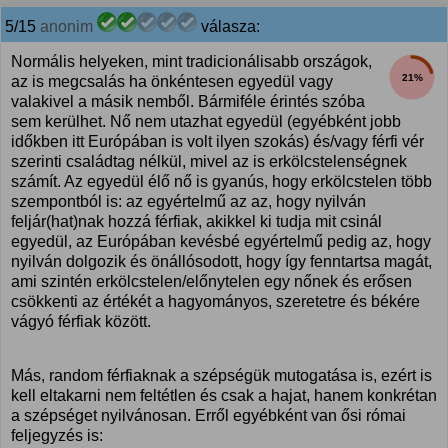
5/15
anonim
válasza:
Normális helyeken, mint tradicionálisabb országok,
21%
az is megcsalás ha önkéntesen egyedül vagy
valakivel a másik nemből. Bármiféle érintés szóba
sem kerülhet. Nő nem utazhat egyedül (egyébként jobb
időkben itt Európában is volt ilyen szokás) és/vagy férfi vér
szerinti családtag nélkül, mivel az is erkölcstelenségnek
számít. Az egyedül élő nő is gyanús, hogy erkölcstelen több
szempontból is: az egyértelmű az az, hogy nyilván
feljár(hat)nak hozzá férfiak, akikkel ki tudja mit csinál
egyedül, az Európában kevésbé egyértelmű pedig az, hogy
nyilván dolgozik és önállósodott, hogy így fenntartsa magát,
ami szintén erkölcstelen/előnytelen egy nőnek és erősen
csökkenti az értékét a hagyományos, szeretetre és békére
vágyó férfiak között.
Más, random férfiaknak a szépségük mutogatása is, ezért is
kell eltakarni nem feltétlen és csak a hajat, hanem konkrétan
a szépséget nyilvánosan. Erről egyébként van ősi római
feljegyzés is: