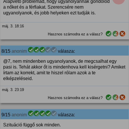
Alapvető problémád, hogy ugyanolyannak gondolod
a nőket és a férfiakat. Szerencsére nem
ugyanolyanok, és jobb helyeken ezt tudják is.
máj. 3. 18:16
Hasznos számodra ez a válasz?
8/15
anonim
válasza:
@7, nem mindenben ugyanolyanok, de megcsalhat egy
pasi is. Tehát akkor őt is mindenhova kell kisérgetni? Amiket
írtam az korrekt, amit te hiszel rólam azok a te
elképzeléseid.
máj. 3. 23:19
Hasznos számodra ez a válasz?
9/15
anonim
válasza:
Szituáció függő sok minden.