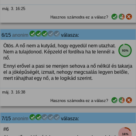
máj. 3. 16:25
Hasznos számodra ez a válasz?
6/15
anonim
válasza:
Ötös. A nő nem a kutyád, hogy egyedül nem utazhat.
93%
Nem a tulajdonod. Képzeld el fordítva ha te lennél a
nő.
Ennyi erővel a pasi se menjen sehova a nő nélkül és takarja
el a jóképűségét, izmait, nehogy megcsalás legyen belőle,
mert ráhajthat egy nő, a te logikád szerint.
máj. 3. 16:38
Hasznos számodra ez a válasz?
7/15
anonim
válasza:
#6
16%