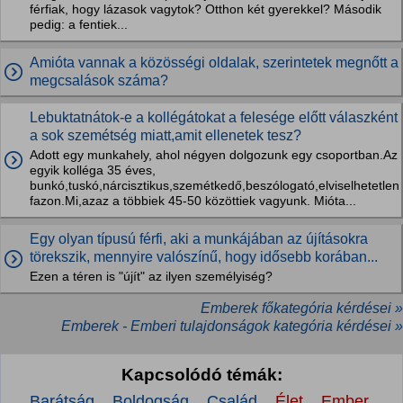
férfiak, hogy lázasok vagytok? Otthon két gyerekkel? Második
pedig: a fentiek...
Amióta vannak a közösségi oldalak, szerintetek megnőtt a
megcsalások száma?
Lebuktatnátok-e a kollégátokat a felesége előtt válaszként
a sok szemétség miatt,amit ellenetek tesz?
Adott egy munkahely, ahol négyen dolgozunk egy csoportban.Az
egyik kolléga 35 éves,
bunkó,tuskó,nárcisztikus,szemétkedő,beszólogató,elviselhetetlen
fazon.Mi,azaz a többiek 45-50 közöttiek vagyunk. Mióta...
Egy olyan típusú férfi, aki a munkájában az újításokra
törekszik, mennyire valószínű, hogy idősebb korában...
Ezen a téren is "újít" az ilyen személyiség?
Emberek főkategória kérdései »
Emberek - Emberi tulajdonságok kategória kérdései »
Kapcsolódó témák:
Barátság
Boldogság
Család
Élet
Ember