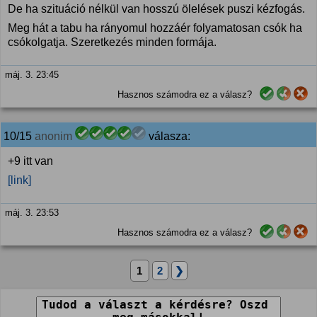
De ha szituáció nélkül van hosszú ölelések puszi kézfogás.
Meg hát a tabu ha rányomul hozzáér folyamatosan csók ha
csókolgatja. Szeretkezés minden formája.
máj. 3. 23:45
Hasznos számodra ez a válasz?
10/15
anonim
válasza:
+9 itt van
[link]
máj. 3. 23:53
Hasznos számodra ez a válasz?
1
2
❯