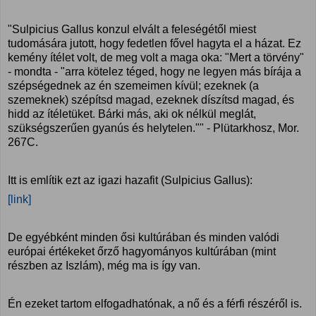
"Sulpicius Gallus konzul elvált a feleségétől miest
tudomására jutott, hogy fedetlen fővel hagyta el a házat. Ez
kemény ítélet volt, de meg volt a maga oka: "Mert a törvény"
- mondta - "arra kötelez téged, hogy ne legyen más bírája a
szépségednek az én szemeimen kívül; ezeknek (a
szemeknek) szépítsd magad, ezeknek díszítsd magad, és
hidd az ítéletüket. Bárki más, aki ok nélkül meglát,
szükségszerűen gyanús és helytelen."" - Plütarkhosz, Mor.
267C.
Itt is említik ezt az igazi hazafit (Sulpicius Gallus):
[link]
De egyébként minden ősi kultúrában és minden valódi
európai értékeket őrző hagyományos kultúrában (mint
részben az Iszlám), még ma is így van.
Én ezeket tartom elfogadhatónak, a nő és a férfi részéről is.