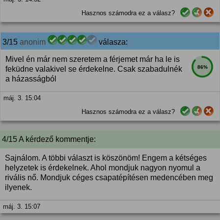
Hasznos számodra ez a válasz?
3/15
anonim
válasza:
Mivel én már nem szeretem a férjemet már ha le is
86%
feküdne valakivel se érdekelne. Csak szabadulnék
a házasságból
máj. 3. 15:04
Hasznos számodra ez a válasz?
4/15 A kérdező kommentje:
Sajnálom. A többi választ is köszönöm! Engem a kétséges
helyzetek is érdekelnek. Ahol mondjuk nagyon nyomul a
rivális nő. Mondjuk céges csapatépítésen medencében meg
ilyenek.
máj. 3. 15:07