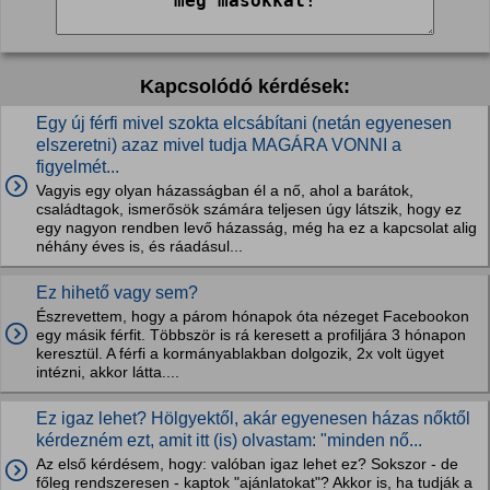
Kapcsolódó kérdések:
Egy új férfi mivel szokta elcsábítani (netán egyenesen
elszeretni) azaz mivel tudja MAGÁRA VONNI a
figyelmét...
Vagyis egy olyan házasságban él a nő, ahol a barátok,
családtagok, ismerősök számára teljesen úgy látszik, hogy ez
egy nagyon rendben levő házasság, még ha ez a kapcsolat alig
néhány éves is, és ráadásul...
Ez hihető vagy sem?
Észrevettem, hogy a párom hónapok óta nézeget Facebookon
egy másik férfit. Többször is rá keresett a profiljára 3 hónapon
keresztül. A férfi a kormányablakban dolgozik, 2x volt ügyet
intézni, akkor látta....
Ez igaz lehet? Hölgyektől, akár egyenesen házas nőktől
kérdezném ezt, amit itt (is) olvastam: "minden nő...
Az első kérdésem, hogy: valóban igaz lehet ez? Sokszor - de
főleg rendszeresen - kaptok "ajánlatokat"? Akkor is, ha tudják a