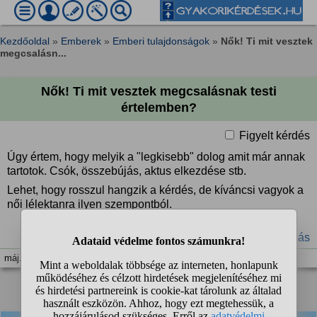
Kezdőoldal
»
Emberek
»
Emberi tulajdonságok
»
Nők! Ti mit vesztek
megcsalásn...
Nők! Ti mit vesztek megcsalásnak testi
értelemben?
Figyelt kérdés
Úgy értem, hogy melyik a "legkisebb" dolog amit már annak
tartotok. Csók, összebújás, aktus elkezdése stb.
Lehet, hogy rosszul hangzik a kérdés, de kíváncsi vagyok a
női lélektanra ilyen szempontból.
#megcsalás
máj. 3. 13:52
1
2
❯