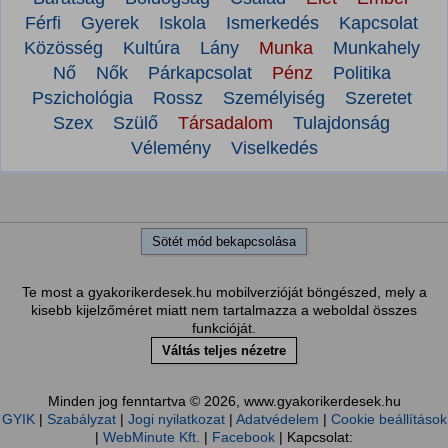
Férfi
Gyerek
Iskola
Ismerkedés
Kapcsolat
Közösség
Kultúra
Lány
Munka
Munkahely
Nő
Nők
Párkapcsolat
Pénz
Politika
Pszichológia
Rossz
Személyiség
Szeretet
Szex
Szülő
Társadalom
Tulajdonság
Vélemény
Viselkedés
Sötét mód bekapcsolása
Te most a gyakorikerdesek.hu mobilverzióját böngészed, mely a
kisebb kijelzőméret miatt nem tartalmazza a weboldal összes
funkcióját.
Váltás teljes nézetre
Minden jog fenntartva © 2026, www.gyakorikerdesek.hu
GYIK
|
Szabályzat
|
Jogi nyilatkozat
|
Adatvédelem
|
Cookie beállítások
|
WebMinute Kft.
|
Facebook
| Kapcsolat: