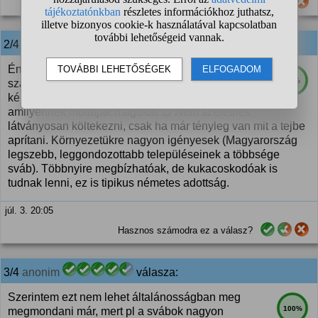
Hasznos számodra ez a válasz?
2/4
anonim
válasza:
Én sváb vagyok, svábok ugyebár német
74%
származásúak, mentalitásuk is hasonló, dolgos,
képzett, többnyire gazdagabb emberek, mint
amilyennek mutatják magukat :D Nem szeretnek
látványosan költekezni, csak ha már tényleg van mit a tejbe
aprítani. Környezetükre nagyon igényesek (Magyarország
legszebb, leggondozottabb településeinek a többsége
sváb). Többnyire megbízhatóak, de kukacoskodóak is
tudnak lenni, ez is tipikus németes adottság.
júl. 3. 20:05
Hasznos számodra ez a válasz?
3/4
anonim
válasza:
Szerintem ezt nem lehet általánosságban meg
100%
megmondani már, mert pl a svábok nagyon