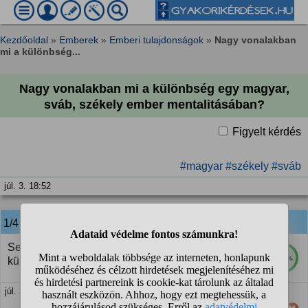
Kezdőoldal
»
Emberek
»
Emberi tulajdonságok
»
Nagy vonalakban
mi a különbség...
Nagy vonalakban mi a különbség egy magyar,
sváb, székely ember mentalitásában?
Figyelt kérdés
#magyar
#székely
#sváb
júl. 3. 18:52
1/4
anonim
válasza:
Semmi. Az EGYES emberek között nagyobb a
100%
különbség, mint KÉT népcsoport között.
júl. 3. 19:16