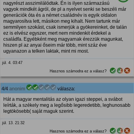
nagyrészt asszimilálódtak. Én is ilyen származású
vagyok mindkét ágról, de pl a nyelvet senki se beszéli már
generációk óta és a német családnév is egyik oldalon
magyarosítva lett, másikon meg kihalt. Nem tartunk már
semmilyen szokást, csak ismerjük a gyökereinket, de talán
ez is elvész egyszer, mert nem mindenkit érdekel a
családfa. Egyébként meg magyarnak érezzük magunkat,
hiszen pl az anyai őseim már több, mint száz éve
ugyanazon a telken laktak, mint mi most.
júl. 4. 03:47
Hasznos számodra ez a válasz?
4/4
anonim
válasza:
Hát a magyar mentalitás az olyan igazi steppei, a svábot
leírták, a székely meg a legősibb legeredetibb, leghunosabb
legtökösebb( saját maguk szerint.
júl. 13. 21:32
Hasznos számodra ez a válasz?