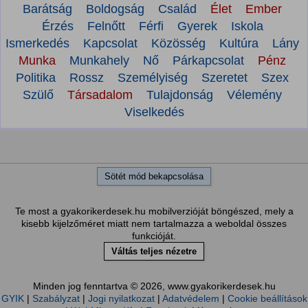
Barátság
Boldogság
Család
Élet
Ember
Érzés
Felnőtt
Férfi
Gyerek
Iskola
Ismerkedés
Kapcsolat
Közösség
Kultúra
Lány
Munka
Munkahely
Nő
Párkapcsolat
Pénz
Politika
Rossz
Személyiség
Szeretet
Szex
Szülő
Társadalom
Tulajdonság
Vélemény
Viselkedés
Sötét mód bekapcsolása
Te most a gyakorikerdesek.hu mobilverzióját böngészed, mely a
kisebb kijelzőméret miatt nem tartalmazza a weboldal összes
funkcióját.
Váltás teljes nézetre
Minden jog fenntartva © 2026, www.gyakorikerdesek.hu
GYIK
|
Szabályzat
|
Jogi nyilatkozat
|
Adatvédelem
|
Cookie beállítások