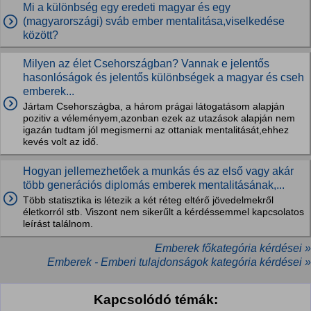
Mi a különbség egy eredeti magyar és egy
(magyarországi) sváb ember mentalitása,viselkedése
között?
Milyen az élet Csehországban? Vannak e jelentős
hasonlóságok és jelentős különbségek a magyar és cseh
emberek...
Jártam Csehországba, a három prágai látogatásom alapján
pozitiv a véleményem,azonban ezek az utazások alapján nem
igazán tudtam jól megismerni az ottaniak mentalitását,ehhez
kevés volt az idő.
Hogyan jellemezhetőek a munkás és az első vagy akár
több generációs diplomás emberek mentalitásának,...
Több statisztika is létezik a két réteg eltérő jövedelmekről
életkorról stb. Viszont nem sikerűlt a kérdéssemmel kapcsolatos
leírást találnom.
Emberek főkategória kérdései »
Emberek - Emberi tulajdonságok kategória kérdései »
Kapcsolódó témák: