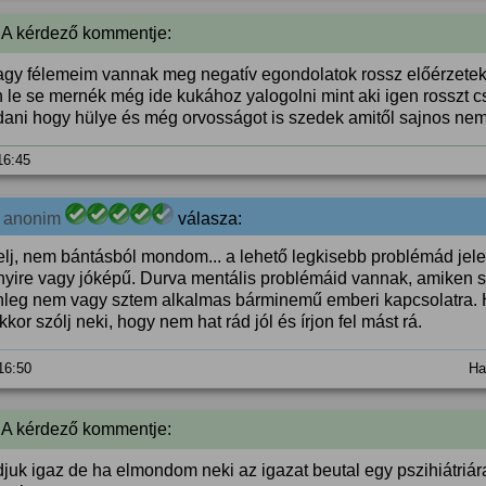
 A kérdező kommentje:
agy félemeim vannak meg negatív egondolatok rossz előérzetek 
n le se mernék még ide kukához yalogolni mint aki igen rosszt c
ani hogy hülye és még orvosságot is szedek amitől sajnos nem i
 16:45
0
anonim
válasza:
elj, nem bántásból mondom... a lehető legkisebb problémád jele
yire vagy jóképű. Durva mentális problémáid vannak, amiken s
nleg nem vagy sztem alkalmas bárminemű emberi kapcsolatra. 
akkor szólj neki, hogy nem hat rád jól és írjon fel mást rá.
 16:50
Ha
 A kérdező kommentje:
uk igaz de ha elmondom neki az igazat beutal egy pszihiátriára