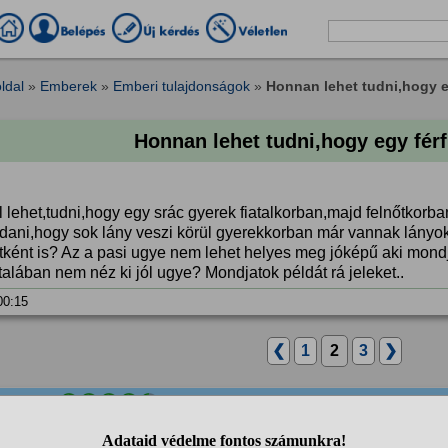
ldal
»
Emberek
»
Emberi tulajdonságok
»
Honnan lehet tudni,hogy e
Honnan lehet tudni,hogy egy férf
 lehet,tudni,hogy egy srác gyerek fiatalkorban,majd felnőtkorba
dani,hogy sok lány veszi körül gyerekkorban már vannak lányok
őtként is? Az a pasi ugye nem lehet helyes meg jóképű aki mon
talában nem néz ki jól ugye? Mondjatok példát rá jeleket..
 00:15
❮
1
2
3
❯
0
anonim
válasza:
nnyire online élsz, hogy arról beszélsz milyen képeid vannak, a