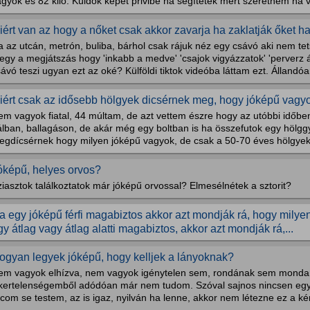
agyok és 82 kiló. Küldök képet privibe ha segítetek mert szeretném ha
iért van az hogy a nőket csak akkor zavarja ha zaklatják őket h
 az utcán, metrón, buliba, bárhol csak rájuk néz egy csávó aki nem tet
gy a megjátszás hogy 'inkabb a medve' 'csajok vigyázzatok' 'perverz ál
ávó teszi ugyan ezt az oké? Külföldi tiktok videóba láttam ezt. Állandóa
iért csak az idősebb hölgyek dicsérnek meg, hogy jóképű vagy
m vagyok fiatal, 44 múltam, de azt vettem észre hogy az utóbbi időben
lban, ballagáson, de akár még egy boltban is ha összefutok egy hölggy
egdícsérnek hogy milyen jóképű vagyok, de csak a 50-70 éves hölgyektő
óképű, helyes orvos?
iasztok találkoztatok már jóképű orvossal? Elmesélnétek a sztorit?
a egy jóképű férfi magabiztos akkor azt mondják rá, hogy milyen 
gy átlag vagy átlag alatti magabiztos, akkor azt mondják rá,...
ogyan legyek jóképű, hogy kelljek a lányoknak?
em vagyok elhízva, nem vagyok igénytelen sem, rondának sem mond
ikertelenségemből adódóan már nem tudom. Szóval sajnos nincsen egy
com se testem, az is igaz, nyilván ha lenne, akkor nem létezne ez a kér