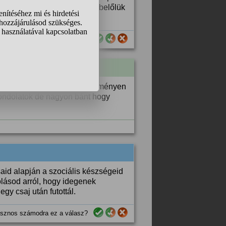
 megkapd élőben, hogy tudj belőlük
sznos számodra ez a válasz?
évekig aztán sok negtaív eseményen
gondolatok de nagyon bánt hogy
said alapján a szociális készségeid
lásod arról, hogy idegenek
egy csaj után futottál.
sznos számodra ez a válasz?