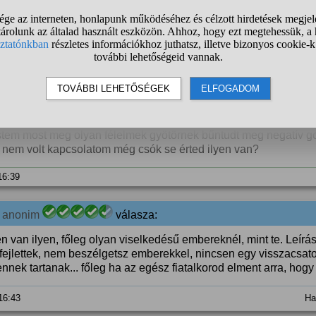
aktba emberekkel, hogy ezeket a visszacsatolásokat egyáltalán
tkeztetéseket levonni.
 16:32
Ha
 A kérdező kommentje:
 mert fiatalon haálosan szerelmes voltam csjba évekig hosszú 
estem most meg olyan félelmek gyötörnek bűntudt meg negatív 
 nem volt kapcsolatom még csók se érted ilyen van?
 16:39
0
anonim
válasza:
n van ilyen, főleg olyan viselkedésű embereknél, mint te. Leírá
fejlettek, nem beszélgetsz emberekkel, nincsen egy visszacsato
nnek tartanak... főleg ha az egész fiatalkorod elment arra, hogy 
 16:43
Ha