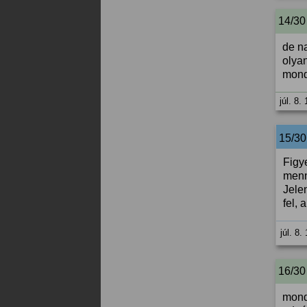
14/30
de n
olya
mond
júl. 8.
15/3
Figy
menn
Jele
fel, 
júl. 8.
16/30
mondj