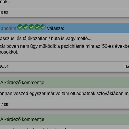
nak...
 16:53
0
anonim
válasza:
asszus, és tájékozatlan / buta is vagy mellé...
ár bőven nem úgy működik a pszichiátria mint az '50-es évekb
rosokkot.
 16:54
Ha
 A kérdező kommentje:
honnan veszed egyszer már voltam ott adhatnak szlovákiában m
 17:09
 A kérdező kommentje: