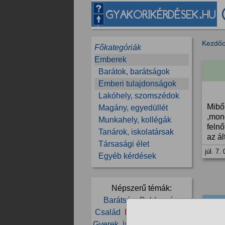
Kezdőo
Főkategóriák
Emberek
Barátok, barátságok
Emberi tulajdonságok
Lakóhely, szomszédok
Miből
Magány, egyedüllét
,mon
Munkahely, kollégák
feln
Tanárok, iskolatársak
az ál
Társasági élet
júl. 7.
Egyéb kérdések
Népszerű témák:
Barátság
Boldogság
11/3
Család
Élet
Ember
Férfi
Ha e
Gyerek
Iskola
Ismerkedés