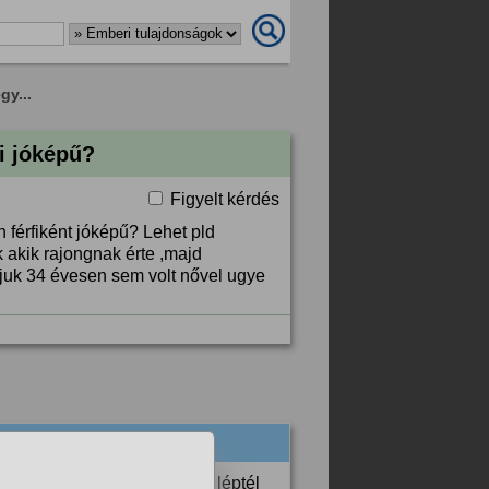
gy...
i jóképű?
Figyelt kérdés
n férfiként jóképű? Lehet pld
 akik rajongnak érte ,majd
djuk 34 évesen sem volt nővel ugye
kkor valszeg annyira nem is léptél