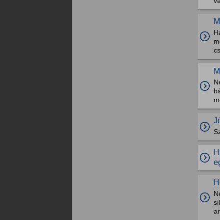
v
M
Ha
me
cs
M
Ne
bá
m
J
Sz
H
e
H
N
s
ar