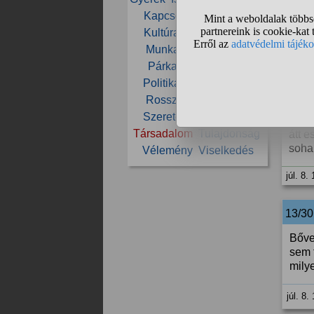
kont
Kapcsolat
Közösség
köve
Kultúra
Lány
Munka
Munkahely
Nő
Nők
júl. 8.
Párkapcsolat
Pénz
Politika
Pszichológia
12/30
Rossz
Személyiség
Szeretet
Szex
Szülő
igen
Társadalom
Tulajdonság
átt 
soha
Vélemény
Viselkedés
júl. 8.
13/3
Bőve
sem 
milye
júl. 8.