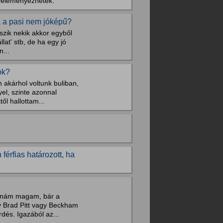
 véleményeznétek.
a a pasi nem jóképű?
szik nekik akkor egyből
lat' stb, de ha egy jó
n...
ok?
 akárhol voltunk buliban,
el, szinte azonnal
l hallottam...
férfias határozott, ha
anám magam, bár a
 Brad Pitt vagy Beckham
dés. Igazából az...