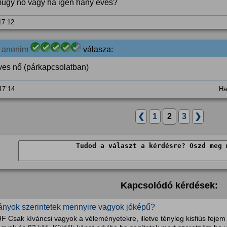
mugy nő vagy ha igen hány éves?
 17:12
0
anonim
válasza:
ves nő (párkapcsolatban)
 17:14
Ha
❮
1
2
3
❯
Kapcsolódó kérdések:
ányok szerintetek mennyire vagyok jóképű?
9F Csak kíváncsi vagyok a véleményetekre, illetve tényleg kisfiús fej