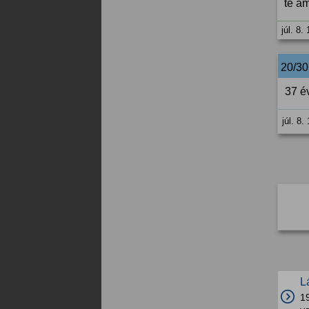
te a
júl. 8.
20/3
37 é
júl. 8.
L
1