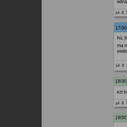
adná
júl. 8.
17/3
hú, b
ma m
elekt
júl. 8.
18/30
ezt 
júl. 8.
19/30