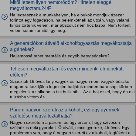
Mitől lettem ilyen nemtörődöm? Hirtelen eléggé
megváltoztam.24/F
Ha lecsesznek a munkahelyen, ha elbukok mondjuk tízezer
forintot egy fogadáson, ha belémkötnek az utcán, vagy valami
kínos történik velem, már abszolút nem hoz lázba. Nem történt
velem semmi amitől így meg...
A generációkon átívelő alkoholfogyasztás megváltoztatja
a géneket?
Hajlamossá tehet mentális és egyéb betegségekre?
Teljesen megváltoztam és ezért mindenki elmenekült
előlem?
Sziasztok 16 éves lány vagyok és nagyon nem vagyok büszke
magamra kezdjük a legelején tudjátok minden barátsági körben
megjelenik az alkohol a tini bulik stb... Az a baj ezzel, hogy én ezt
tulzásba vittem és...
Párom nagyon szereti az alkoholt, ezt egy gyermek
születése megváltoztathatja?
Nagyon szeretem a párom, és úgy érzem, hogy szívesen
szúlnék is neki gyereket. Ő elvált, nincs gyereke, 45 éves. Egy
problémám van, hogy ő nagyon szereti az alkoholt, legfőként a