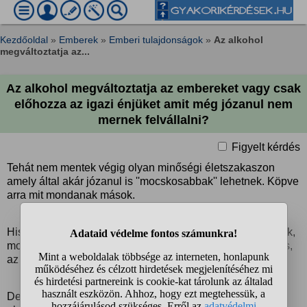
Kezdőoldal
»
Emberek
»
Emberi tulajdonságok
»
Az alkohol
megváltoztatja az...
Az alkohol megváltoztatja az embereket vagy csak
előhozza az igazi énjüket amit még józanul nem
mernek felvállalni?
Figyelt kérdés
Tehát nem mentek végig olyan minőségi életszakaszon
amely által akár józanul is ''mocskosabbak'' lehetnek. Köpve
arra mit mondanak mások.
Hiszen az alkoholt rengetegen afféle kibúvónak használják,
mondván: ''Áhh, az nem én voltam. Nem én voltam a hibás,
az alkohol tette velem...''
De van egy olyan vélemény erről, hogy de igen is meg