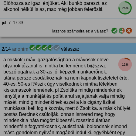
Előhozza az igazi énjüket. Aki bunkó paraszt, az
75%
alkohol nélkül is az, max még jobban felerősíti.
júl. 7. 17:39
Hasznos számodra ez a válasz?
2/14
anonim
válasza:
a miskolci máv igazgatóságban a mávosok eleve
12%
olyanok józanul is mintha be lennének b@szva.
beszólogatnak a 30-as jól képzett munkaerőnek.
utána persze csodálkoznak ha nem kapnak tiszteletet érte.
40-es, 50-es f@szik úgy viselkednek mintha lélekben
kiskamaszok lennének. pl Zsoltika mindig mindenkinek
lenyúlja a munkáját és pofátlanul sajátjának valja mindig
másét. mindig mindenkinek ezzel a kis cigány fizikai
munkással kell foglalkoznia, mert ő Zsoltika. a másik hülyét
postás Bercinek csúfolják. onnan ismered meg hogy
mindenkit a háta mögött kibeszél. rosszindulatúan
mindenféle fogyatékosnak, autistának, bolondnak elmond
mást. gondolom nyilván magából indul ki..egyébként egy