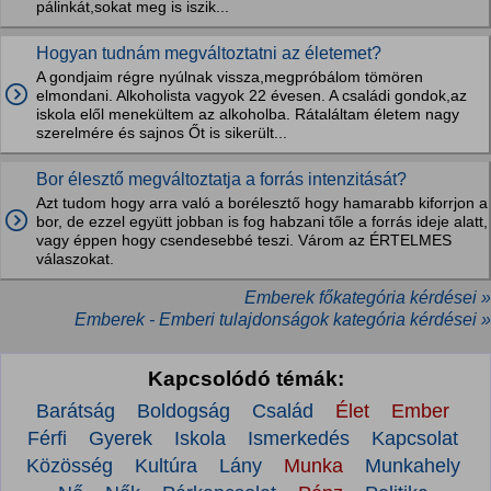
pálinkát,sokat meg is iszik...
Hogyan tudnám megváltoztatni az életemet?
A gondjaim régre nyúlnak vissza,megpróbálom tömören
elmondani. Alkoholista vagyok 22 évesen. A családi gondok,az
iskola elől menekültem az alkoholba. Rátaláltam életem nagy
szerelmére és sajnos Őt is sikerült...
Bor élesztő megváltoztatja a forrás intenzitását?
Azt tudom hogy arra való a borélesztő hogy hamarabb kiforrjon a
bor, de ezzel együtt jobban is fog habzani tőle a forrás ideje alatt,
vagy éppen hogy csendesebbé teszi. Várom az ÉRTELMES
válaszokat.
Emberek főkategória kérdései »
Emberek - Emberi tulajdonságok kategória kérdései »
Kapcsolódó témák:
Barátság
Boldogság
Család
Élet
Ember
Férfi
Gyerek
Iskola
Ismerkedés
Kapcsolat
Közösség
Kultúra
Lány
Munka
Munkahely