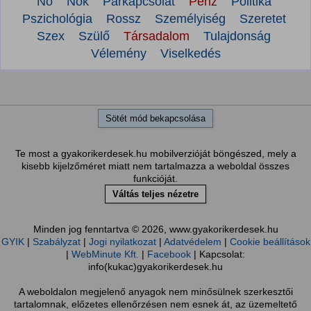
Nő
Nők
Párkapcsolat
Pénz
Politika
Pszichológia
Rossz
Személyiség
Szeretet
Szex
Szülő
Társadalom
Tulajdonság
Vélemény
Viselkedés
Sötét mód bekapcsolása
Te most a gyakorikerdesek.hu mobilverzióját böngészed, mely a
kisebb kijelzőméret miatt nem tartalmazza a weboldal összes
funkcióját.
Váltás teljes nézetre
Minden jog fenntartva © 2026, www.gyakorikerdesek.hu
GYIK
|
Szabályzat
|
Jogi nyilatkozat
|
Adatvédelem
|
Cookie beállítások
|
WebMinute Kft.
|
Facebook
| Kapcsolat:
info(kukac)gyakorikerdesek.hu
A weboldalon megjelenő anyagok nem minősülnek szerkesztői
tartalomnak, előzetes ellenőrzésen nem esnek át, az üzemeltető