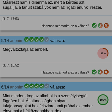
Másrészt hamis dilemma ez, mert a kérdés azt
sugallja, a tanult szabályok nem az "igazi énünk" részei.
júl. 7. 17:53
Hasznos számodra ez a válasz?
5/14
anonim
válasza:
Megváltoztatja az embert.
32%
júl. 7. 18:52
Hasznos számodra ez a válasz?
6/14
anonim
válasza:
Mint minden drog az alkohol is a személyiségtől
100%
függően hat. Általánosságban olyan
tulajdonságokat hoz felszínre amit próbál az ember
elnyomni a hétköznapokban, de a