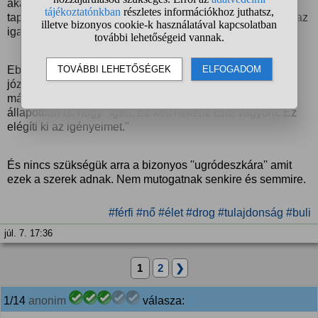
akartad tenni, csak az alkohol nélkül nem merted mert
tapasztalatlanságból adódóan még nem mered elfogadni az
igazi önmagad. (és egyéb szerek)
Ebből adódóan az emberek jobban megijednek attól aki
józanul is képes bele menni olyan szituációkba amikbe
mások nem? Azért amiért képesek elismerni tiszta
állapotban is, hogy ''Igen. Ez kell nekem. Erre vágyom. Ez
elégíti ki az igényeimet.''
És nincs szükségük arra a bizonyos ''ugródeszkára'' amit
ezek a szerek adnak. Nem mutogatnak senkire és semmire.
#férfi
#nő
#élet
#drog
#tulajdonság
#buli
júl. 7. 17:36
1
2
❯
1/14
anonim
válasza: