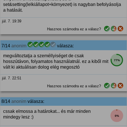
set&setting(lelkiállapot+környezet) is nagyban befolyásolja
a hatását.
júl. 7. 19:39
Hasznos számodra ez a válasz?
7/14
anonim
válasza:
megváltoztatja a személlyiséget de csak
77%
hosszútávon, folyamatos használatnál. ez a kiből mit
vált ki aktuálisan dolog elég megosztó
júl. 7. 22:51
Hasznos számodra ez a válasz?
8/14
anonim
válasza:
cssak elmossa a határokat... és már minden
0%
mindegy lesz :)