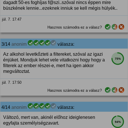
dagadt 50-es foghíjas f@szi..szóval nincs éppen mire
büszkének lennie...ezeknek inniuk se kell mégis hülyék..
júl. 7. 17:47
Hasznos számodra ez a válasz?
3/14
anonim
válasza:
Az alkohol levetkőzteti a filtereket, szóval az igazi
75%
énjüket. Mondjuk lehet vele vitatkozni hogy hogy a
filterek az ember részei-e, mert ha igen akkor
megváltoztat.
júl. 7. 17:50
Hasznos számodra ez a válasz?
4/14
anonim
válasza:
Változó, mert van, akinél előhoz ideiglenesen
94%
egyfajta személyiségzavart.