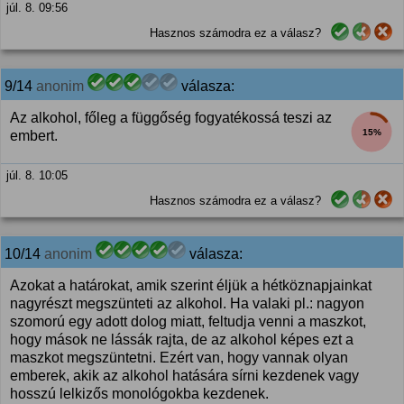
júl. 8. 09:56
Hasznos számodra ez a válasz?
9/14
anonim
válasza:
Az alkohol, főleg a függőség fogyatékossá teszi az
15%
embert.
júl. 8. 10:05
Hasznos számodra ez a válasz?
10/14
anonim
válasza:
Azokat a határokat, amik szerint éljük a hétköznapjainkat
nagyrészt megszünteti az alkohol. Ha valaki pl.: nagyon
szomorú egy adott dolog miatt, feltudja venni a maszkot,
hogy mások ne lássák rajta, de az alkohol képes ezt a
maszkot megszüntetni. Ezért van, hogy vannak olyan
emberek, akik az alkohol hatására sírni kezdenek vagy
hosszú lelkizős monológokba kezdenek.