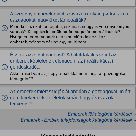
A szegény emberek miért szavaznak olyan pártra, aki a
gazdagokat, nagytőkét támogatják?
Miért kell azokat támogatni,akik már amúgy is versenyelőnyben
vannak? Ki fog kiállni értük,ha önmagukért sem állnak ki?
Nyugaton nem mennek el a semmiért dolgozni az
emberek,mégsem zár be egy multi sem.
Érzitek az ellentmondást? A baloldalaik szerint az
emberek képtelenek elengedni az irreális kádári
gondoskodó...
Akkor miért van az, hogy a baloldal nem tudja a "gazdagokat
támogatni"?
Az emberek miért szidják állandóan a gazdagokat, miért
nem törekednek az életük során hogy ők is azok
legyenek?
Emberek főkategória kérdései »
Emberek - Emberi tulajdonságok kategória kérdései »