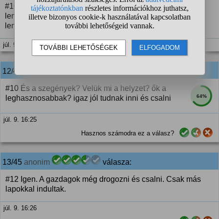
#10 Mert szerintem kell egy külömbség. Gondolj bele mi
lenne ha mindenki kb ugyan úgy élne. Ki az aki vállalkozó
lenne és egy csomó pénzt és energiát bele fektetne?
júl. 9. 16:24
12/45
anonim
válasza:
#10 És a szegények? Velük mi a helyzet? ők a
64%
leghasznosabbak? igaz jól tudnak inni és csalni
júl. 9. 16:25
Hasznos számodra ez a válasz?
13/45
anonim
válasza:
#12 Igen. A gazdagok még drogozni és csalni. Csak más
lapokkal indultak.
júl. 9. 16:26