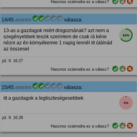
Hasznos számodra ez a válasz?
14/45
anonim
válasza:
13-as a gazdagok miért drogoznának? azt nem a
64%
szegényebbek teszik szerintem de csak rá kéne
nézni az én környékemre 1 napig lennél itt útálnád
az összeset
júl. 9. 16:27
Hasznos számodra ez a válasz?
15/45
anonim
válasza:
itt a gazdagok a legtiszteségesebbek
0%
júl. 9. 16:28
Hasznos számodra ez a válasz?