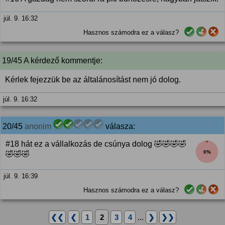
júl. 9. 16:32
Hasznos számodra ez a válasz?
19/45 A kérdező kommentje:
Kérlek fejezzük be az általánosítást nem jó dolog.
júl. 9. 16:32
20/45
anonim
válasza:
#18 hát ez a vállalkozás de csúnya dolog 🤣🤣🤣🤣
0%
🤣🤣🤣
júl. 9. 16:39
Hasznos számodra ez a válasz?
❮❮
❮
1
2
3
4
...
❯
❯❯