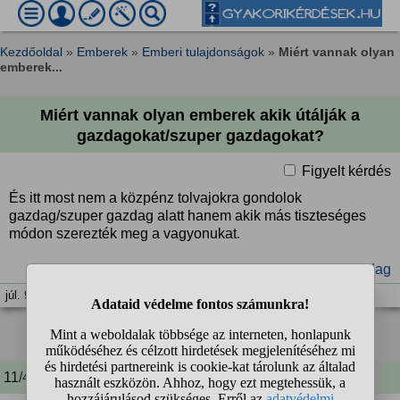
Kezdőoldal
»
Emberek
»
Emberi tulajdonságok
»
Miért vannak olyan
emberek...
Miért vannak olyan emberek akik útálják a
gazdagokat/szuper gazdagokat?
Figyelt kérdés
És itt most nem a közpénz tolvajokra gondolok
gazdag/szuper gazdag alatt hanem akik más tiszteséges
módon szerezték meg a vagyonukat.
#gazdag
#szupergazdag
júl. 9. 09:22
❮❮
❮
1
2
3
4
...
❯
❯❯
11/45 A kérdező kommentje: