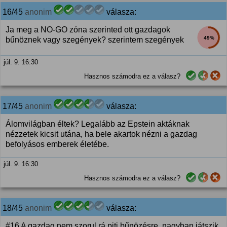
16/45
anonim
válasza:
Ja meg a NO-GO zóna szerinted ott gazdagok
49%
bűnöznek vagy szegények? szerintem szegények
júl. 9. 16:30
Hasznos számodra ez a válasz?
17/45
anonim
válasza:
Álomvilágban éltek? Legalább az Epstein aktáknak
nézzetek kicsit utána, ha bele akartok nézni a gazdag
befolyásos emberek életébe.
júl. 9. 16:30
Hasznos számodra ez a válasz?
18/45
anonim
válasza:
#16 A gazdag nem szorul rá piti bűnözésre, nagyban játszik.