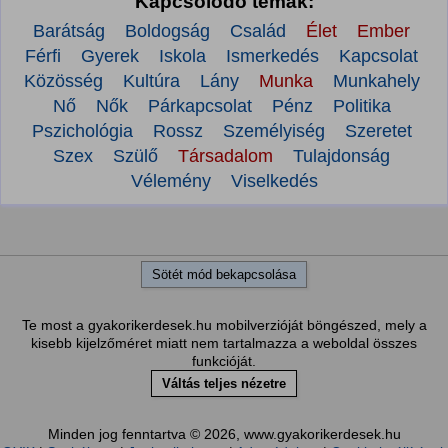
Kapcsolódó témák:
Barátság
Boldogság
Család
Élet
Ember
Férfi
Gyerek
Iskola
Ismerkedés
Kapcsolat
Közösség
Kultúra
Lány
Munka
Munkahely
Nő
Nők
Párkapcsolat
Pénz
Politika
Pszichológia
Rossz
Személyiség
Szeretet
Szex
Szülő
Társadalom
Tulajdonság
Vélemény
Viselkedés
Sötét mód bekapcsolása
Te most a gyakorikerdesek.hu mobilverzióját böngészed, mely a
kisebb kijelzőméret miatt nem tartalmazza a weboldal összes
funkcióját.
Váltás teljes nézetre
Minden jog fenntartva © 2026, www.gyakorikerdesek.hu