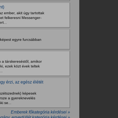
nt)
z ember, akit úgy tartottak
ket felkeresni Messenger-
t...
 képest egyre furcsábban
 a társkereséstől, amikor
i, ezek közt évek teltek
..
y érzi, az egész élétét
 szétszednek) képesek
Persze a gyereknevelés
i se...
Emberek főkategória kérdései »
ány, egyedüllét kategória kérdései »