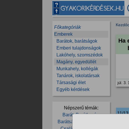
Kezdőo
Főkategóriák
Emberek
Ha 
Barátok, barátságok
Emberi tulajdonságok
Lakóhely, szomszédok
Magány, egyedüllét
Munkahely, kollégák
Tanárok, iskolatársak
Társasági élet
júl. 3.
Egyéb kérdések
Népszerű témák:
11/1
Barát
Barátkozás
Barátság
Beszélgetés
Család
Depresszió
55