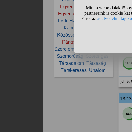
Egyedül
Egyedülálló
Egyedüllét
Élet
Ember
Férfi
Halál
Ismerkedés
Kapcsolat
Kiégés
júl. 4.
Közösség
Magány
Nők
Párkapcsolat
Pénz
12/1
Szerelem
Szeretet
Szingli
Szomorúság
Szorongás
Társadalom
Társaság
100
Társkeresés
Unalom
júl. 5.
13/1
54