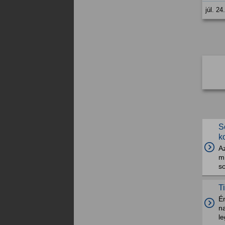
júl. 24
S
k
A
mi
so
T
Én
n
le