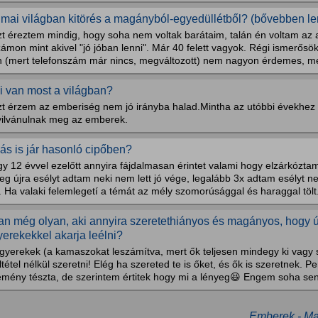
 mai világban kitörés a magányból-egyedüllétből? (bővebben le
t éreztem mindig, hogy soha nem voltak barátaim, talán én voltam az a
ámon mint akivel "jó jóban lenni". Már 40 felett vagyok. Régi ismerősö
n (mert telefonszám már nincs, megváltozott) nem nagyon érdemes, mer
i van most a világban?
zt érzem az emberiség nem jó irányba halad.Mintha az utóbbi évekhez
yilvánulnak meg az emberek.
ás is jár hasonló cipőben?
y 12 évvel ezelőtt annyira fájdalmasan érintet valami hogy elzárkóztam
g újra esélyt adtam neki nem lett jó vége, legalább 3x adtam esélyt nek
. Ha valaki felemlegetí a témát az mély szomorúsággal és haraggal tölt.
an még olyan, aki annyira szeretethiányos és magányos, hogy úg
yerekekkel akarja leélni?
 gyerekek (a kamaszokat leszámítva, mert ők teljesen mindegy ki vagy
ltétel nélkül szeretni! Elég ha szereted te is őket, és ők is szeretnek. 
emény tészta, de szerintem értitek hogy mi a lényeg😆 Engem soha senk
Emberek - Mag