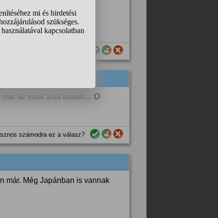
sznos számodra ez a válasz?
 már az évek alatt ebben... :D
sznos számodra ez a válasz?
an már. Még Japánban is vannak