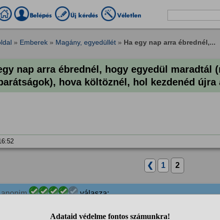
ldal
»
Emberek
»
Magány, egyedüllét
»
Ha egy nap arra ébrednél,...
egy nap arra ébrednél, hogy egyedül maradtál (
barátságok), hova költöznél, hol kezdenéd újra
 16:52
❮
1
2
3
anonim
válasza:
Nagyon szépen köszönöm az együttérzést ! Nyolc év alatt m
%