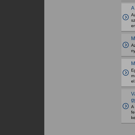
A
Az
sz
e
M
A
n
M
Eg
me
el
V
g
A
fe
k