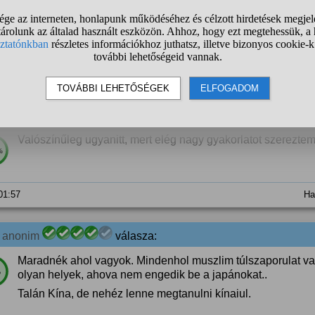
között a teljes magányt is :)
# 3
 05:18
Ha
3
anonim
válasza:
Valószínűleg ugyanitt, mert elég nagy gyakorlatot szereztem
%
 01:57
Ha
3
anonim
válasza:
Maradnék ahol vagyok. Mindenhol muszlim túlszaporulat v
%
olyan helyek, ahova nem engedik be a japánokat..
Talán Kína, de nehéz lenne megtanulni kínaiul.