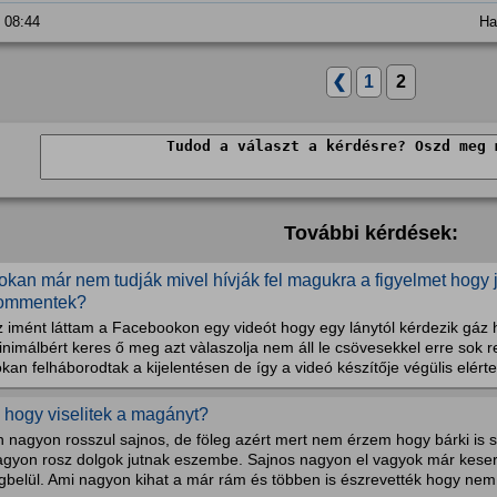
. 08:44
Ha
❮
1
2
További kérdések:
okan már nem tudják mivel hívják fel magukra a figyelmet hogy j
ommentek?
z imént láttam a Facebookon egy videót hogy egy lánytól kérdezik gáz 
nimálbért keres ő meg azt vàlaszolja nem áll le csövesekkel erre sok 
kan felháborodtak a kijelentésen de így a videó készítője végülis elérte 
i hogy viselitek a magányt?
 nagyon rosszul sajnos, de föleg azért mert nem érzem hogy bárki is s
agyon rosz dolgok jutnak eszembe. Sajnos nagyon el vagyok már keser
gbelül. Ami nagyon kihat a már rám és többen is észrevették hogy nem 