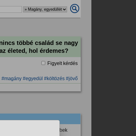
nincs többé család se nagy
 az életed, hol érdemes?
Figyelt kérdés
#magány
#egyedül
#költözés
#jövő
indent meg lehet szokni,többek