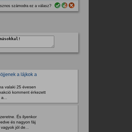
sznos számodra ez a válasz?
öjjenek a lájkok a
ha valaki 25 évesen
reakció komment érkezett
a...
zeretne. És ilyenkor
edve és nagyon fáj
vagyok jól de...