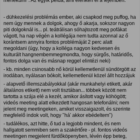
menekülni". Az egyik példa, ami élénken él a fejemben:
- dühkezelési problémás ember, aki csapkod meg puffog, ha
nem úgy mennek a dolgok, ahogy ő akarja, sokszor nagyon
piti dolgoknál is... pl. teátrálisan sóhajtozott meg pofákat
vágott, ha nap végén a kollégája nem tudta azonnal az ő
korántsem annyira fontos problémáját 2 perc alatt
megoldani (úgy, hogy a kolléga nagyon kedvesen és
kulturált hangnembemmegmondta, hogy sürgős, határidős,
fontos dolga van és másnap reggel elintézi neki)
- kb. minden csinosabb nő körül kellemetlenül sündörgött az
irodában, nyálasan bókolt, kellemetlenül közel állt hozzájuk
- alapvető illemszabályokkal (akár munkahelyi etikett, akár
általános etikett) nem volt tisztában... többek között nem
tartotta a szája elé a kezét, amikor ásított vagy köhögött;
videós meeting alatt elkezdett hangosan telefonálni; nem
jelent meg meetingeken, amiket visszaigazolt, és szerinte
megfelelő indok volt, hogy "há' akkor ebédeltem")
- tudálékos, azt hitte, ő tud a legjobb mindent, és nem
hallgatott semmiben sem a szakértőre - pl. fontos videós
meetingen megjelent fürdőköpenyben, lévén épp beteg,