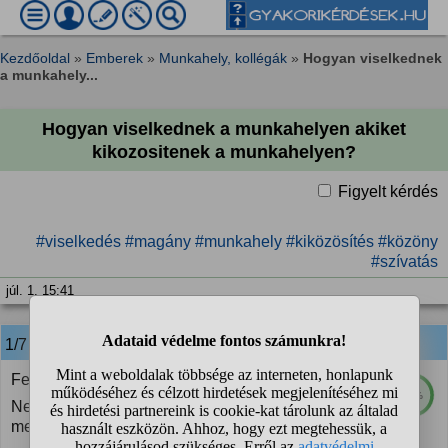
Kezdőoldal
»
Emberek
»
Munkahely, kollégák
»
Hogyan viselkednek
a munkahely...
Hogyan viselkednek a munkahelyen akiket
kikozositenek a munkahelyen?
Figyelt kérdés
#viselkedés
#magány
#munkahely
#kiközösítés
#közöny
#szívatás
júl. 1. 15:41
1/7
anonim
válasza:
Felmondanak.
81%
Nem éri meg nekik pár óvodás értelmi szinten
megrekedt idióta miatt bosszankodni.