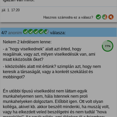
júl. 1. 17:20
Hasznos számodra ez a válasz?
4/7
anonim
válasza:
Nekem 2 kérdésem lenne:
77%
- a "hogy viselkednek" alatt azt érted, hogy
reagálnak, vagy azt, milyen viselkedésük van, ami
miatt kiközösítik őket?
- kiközösítés alatt mit értünk? szimplán azt, hogy nem
keresik a társaságát, vagy a konkrét szekálást és
mobbingot?
Én utóbbi típusú viselkedést nem láttam egyik
munkahelyemen sem, hála Istennek nem proli
munkahelyeken dolgoztam. Előbbit igen. Ott volt olyan
kolléga, akivel kb. akkor beszélt mindenki, ha muszáj volt,
vagy ha elkezdett veled beszélgetni és nem tudtál "hova