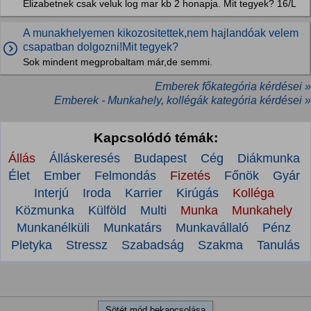
Elizabetnek csak veluk log mar kb 2 honapja. Mit tegyek? 16/L
A munakhelyemen kikozositettek,nem hajlandóak velem
csapatban dolgozni!Mit tegyek?
Sok mindent megprobaltam már,de semmi.
Emberek főkategória kérdései »
Emberek - Munkahely, kollégák kategória kérdései »
Kapcsolódó témák:
Állás
Álláskeresés
Budapest
Cég
Diákmunka
Élet
Ember
Felmondás
Fizetés
Főnök
Gyár
Interjú
Iroda
Karrier
Kirúgás
Kolléga
Közmunka
Külföld
Multi
Munka
Munkahely
Munkanélküli
Munkatárs
Munkavállaló
Pénz
Pletyka
Stressz
Szabadság
Szakma
Tanulás
Sötét mód bekapcsolása