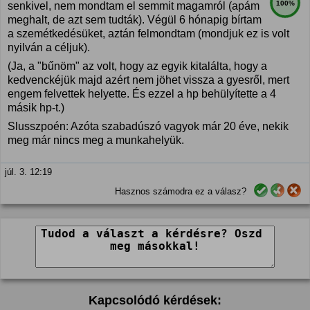
100%
senkivel, nem mondtam el semmit magamról (apám
meghalt, de azt sem tudták). Végül 6 hónapig bírtam
a szemétkedésüket, aztán felmondtam (mondjuk ez is volt
nyilván a céljuk).
(Ja, a "bűnöm" az volt, hogy az egyik kitalálta, hogy a
kedvenckéjük majd azért nem jöhet vissza a gyesről, mert
engem felvettek helyette. És ezzel a hp behülyítette a 4
másik hp-t.)
Slusszpoén: Azóta szabadúszó vagyok már 20 éve, nekik
meg már nincs meg a munkahelyük.
júl. 3. 12:19
Hasznos számodra ez a válasz?
Kapcsolódó kérdések: