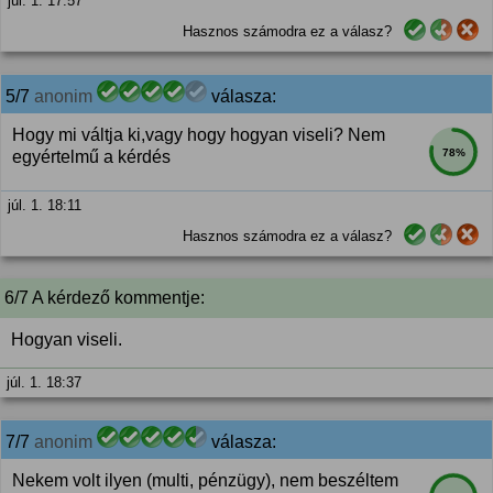
júl. 1. 17:57
Hasznos számodra ez a válasz?
5/7
anonim
válasza:
Hogy mi váltja ki,vagy hogy hogyan viseli? Nem
78%
egyértelmű a kérdés
júl. 1. 18:11
Hasznos számodra ez a válasz?
6/7 A kérdező kommentje:
Hogyan viseli.
júl. 1. 18:37
7/7
anonim
válasza:
Nekem volt ilyen (multi, pénzügy), nem beszéltem