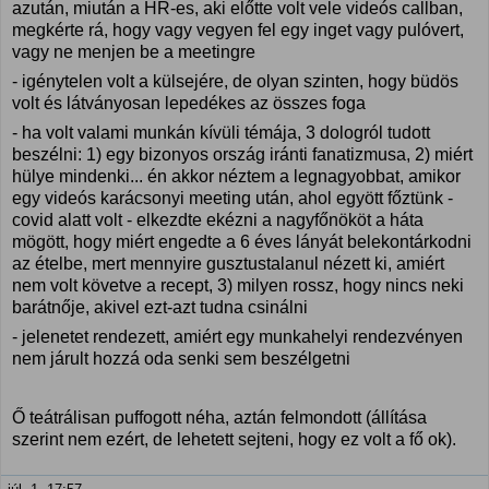
azután, miután a HR-es, aki előtte volt vele videós callban,
megkérte rá, hogy vagy vegyen fel egy inget vagy pulóvert,
vagy ne menjen be a meetingre
- igénytelen volt a külsejére, de olyan szinten, hogy büdös
volt és látványosan lepedékes az összes foga
- ha volt valami munkán kívüli témája, 3 dologról tudott
beszélni: 1) egy bizonyos ország iránti fanatizmusa, 2) miért
hülye mindenki... én akkor néztem a legnagyobbat, amikor
egy videós karácsonyi meeting után, ahol egyött főztünk -
covid alatt volt - elkezdte ekézni a nagyfőnököt a háta
mögött, hogy miért engedte a 6 éves lányát belekontárkodni
az ételbe, mert mennyire gusztustalanul nézett ki, amiért
nem volt követve a recept, 3) milyen rossz, hogy nincs neki
barátnője, akivel ezt-azt tudna csinálni
- jelenetet rendezett, amiért egy munkahelyi rendezvényen
nem járult hozzá oda senki sem beszélgetni
Ő teátrálisan puffogott néha, aztán felmondott (állítása
szerint nem ezért, de lehetett sejteni, hogy ez volt a fő ok).