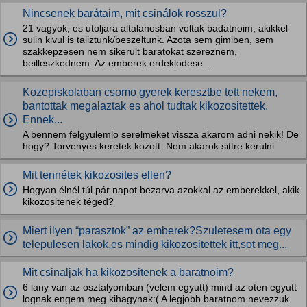
Nincsenek barátaim, mit csinálok rosszul?
21 vagyok, es utoljara altalanosban voltak badatnoim, akikkel
sulin kivul is taliztunk/beszeltunk. Azota sem gimiben, sem
szakkepzesen nem sikerult baratokat szereznem,
beilleszkednem. Az emberek erdeklodese...
Kozepiskolaban csomo gyerek keresztbe tett nekem,
bantottak megalaztak es ahol tudtak kikozositettek.
Ennek...
A bennem felgyulemlo serelmeket vissza akarom adni nekik! De
hogy? Torvenyes keretek kozott. Nem akarok sittre kerulni
Mit tennétek kikozosites ellen?
Hogyan élnél túl pár napot bezarva azokkal az emberekkel, akik
kikozositenek téged?
Miert ilyen “parasztok” az emberek?Szuletesem ota egy
telepulesen lakok,es mindig kikozositettek itt,sot meg...
Mit csinaljak ha kikozositenek a baratnoim?
6 lany van az osztalyomban (velem egyutt) mind az oten egyutt
lognak engem meg kihagynak:( A legjobb baratnom nevezzuk