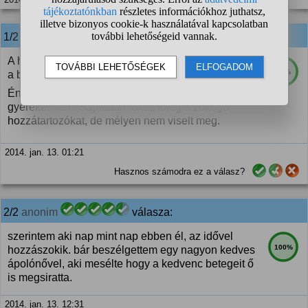
1/2
anonim
válasza:
A halál természetes dolog, csak aki még nem érezte
54%
a bőrén, annak ez valami túlmisztifikált dolog.
Én csak idősebb embereket láttam meghalni,
gyereket nem. Sajnáltam őket, főleg a zokogó
hozzátartozókat, de mélyen nem viselt meg.
2014. jan. 13. 01:21
Hasznos számodra ez a válasz?
2/2
anonim
válasza:
szerintem aki nap mint nap ebben él, az idővel
100%
hozzászokik. bár beszélgettem egy nagyon kedves
ápolónővel, aki mesélte hogy a kedvenc betegeit ő
is megsiratta.
2014. jan. 13. 12:31