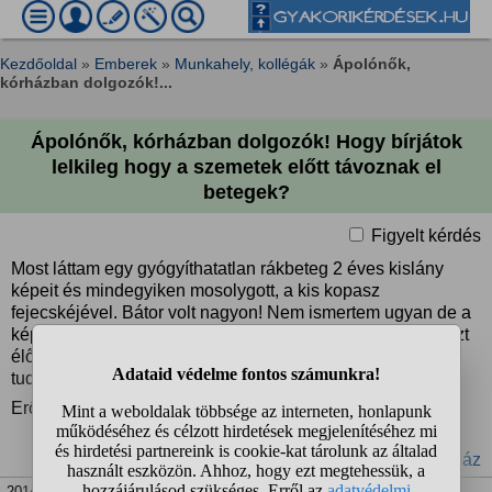
Kezdőoldal
»
Emberek
»
Munkahely, kollégák
»
Ápolónők,
kórházban dolgozók!...
Ápolónők, kórházban dolgozók! Hogy bírjátok
lelkileg hogy a szemetek előtt távoznak el
betegek?
Figyelt kérdés
Most láttam egy gyógyíthatatlan rákbeteg 2 éves kislány
képeit és mindegyiken mosolygott, a kis kopasz
fejecskéjével. Bátor volt nagyon! Nem ismertem ugyan de a
képek láttán is már összeszorult a szívem, hogy bírjátok ezt
élőben???? Miért ilyen a világ a sok tudomány és nem
tudnak segíteni rajtuk.
Erősek lehettek lelkileg nagyon!
#kórház
2014. jan. 13. 00:17