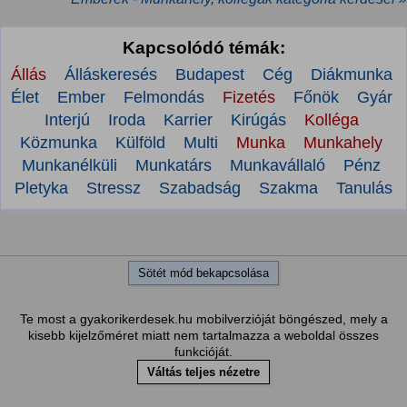
Kapcsolódó témák:
Állás
Álláskeresés
Budapest
Cég
Diákmunka
Élet
Ember
Felmondás
Fizetés
Főnök
Gyár
Interjú
Iroda
Karrier
Kirúgás
Kolléga
Közmunka
Külföld
Multi
Munka
Munkahely
Munkanélküli
Munkatárs
Munkavállaló
Pénz
Pletyka
Stressz
Szabadság
Szakma
Tanulás
Sötét mód bekapcsolása
Te most a gyakorikerdesek.hu mobilverzióját böngészed, mely a
kisebb kijelzőméret miatt nem tartalmazza a weboldal összes
funkcióját.
Váltás teljes nézetre