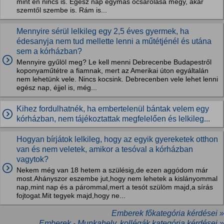
mint én nincs is. Egész nap egymás ócsárolása megy, akár
szemtől szembe is. Rám is...
Mennyire sérül lelkileg egy 2,5 éves gyermek, ha
édesanyja nem tud mellette lenni a műtétjénél és utána
sem a kórházban?
Mennyire gyűlöl meg? Le kell menni Debrecenbe Budapestről
koponyaműtétre a fiamnak, mert az Amerikai úton egyáltalán
nem lehetünk vele. Nincs kocsink. Debrecenben vele lehet lenni
egész nap, éjjel is, még...
Kihez fordulhatnék, ha embertelenül bántak velem egy
kórházban, nem tájékoztattak megfelelően és lelkileg...
Hogyan bírjátok lelkileg, hogy az egyik gyereketek otthon
van és nem veletek, amikor a tesóval a kórházban
vagytok?
Nekem még van 18 hetem a szülésig,de ezen aggódom már
most.Ahányszor eszembe jut,hogy nem lehetek a kislányommal
nap,mint nap és a párommal,mert a tesót szülöm majd,a sírás
fojtogat.Mit tegyek majd,hogy ne...
Emberek főkategória kérdései »
Emberek - Munkahely, kollégák kategória kérdései »