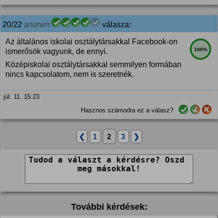
20/22
anonim
válasza:
Az általános iskolai osztálytársakkal Facebook-on
100%
ismerősök vagyunk, de ennyi.
Középiskolai osztálytársakkal semmilyen formában
nincs kapcsolatom, nem is szeretnék.
júl. 11. 15:23
Hasznos számodra ez a válasz?
❮
1
2
3
❯
További kérdések: