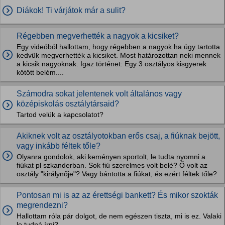
Diákok! Ti várjátok már a sulit?
Régebben megverhették a nagyok a kicsiket?
Egy videóból hallottam, hogy régebben a nagyok ha úgy tartotta
kedvük megverhették a kicsiket. Most határozottan neki mennek
a kicsik nagyoknak. Igaz történet: Egy 3 osztályos kisgyerek
kötött belém....
Számodra sokat jelentenek volt általános vagy
középiskolás osztálytársaid?
Tartod velük a kapcsolatot?
Akiknek volt az osztályotokban erős csaj, a fiúknak bejött,
vagy inkább féltek tőle?
Olyanra gondolok, aki keményen sportolt, le tudta nyomni a
fiúkat pl szkanderban. Sok fiú szerelmes volt belé? Ő volt az
osztály "királynője"? Vagy bántotta a fiúkat, és ezért féltek tőle?
Pontosan mi is az az érettségi bankett? És mikor szokták
megrendezni?
Hallottam róla pár dolgot, de nem egészen tiszta, mi is ez. Valaki
le tudná írni?