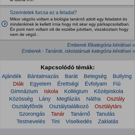
Szerintetek furcsa ez a feladat?
Mikor végzös voltam a biológia tanárnő adott egy feladatot és
mindenkinek le kellett írnia hogy mit akar egy párkapcsolatban.
Én pont nem voltam ott de eszébe jutottam, viszakoztam hogy
nem de végül...
Emberek főkategória kérdései »
Emberek - Tanárok, iskolatársak kategória kérdései »
Kapcsolódó témák:
Ajándék
Bántalmazás
Barát
Betegség
Bullying
Diák
Egyetem
Érettségi
Évfolyam
Fiú
Gimnázium
Iskola
Kollégium
Középiskola
Közösség
Lány
Megfázás
Nátha
Osztály
Osztályfőnök
Osztálytalálkozó
Osztálytárs
Szorongás
Tanár
Tanárnő
Tanulás
Testnevelés
Tini
Viselkedés
Zaklatás