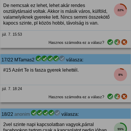
De nemcsak ez lehet, lehet akár rendes
22%
osztálytársaid voltak. Akkor is másik város, külföld,
valamelyiknek gyereke lett. Nincs semmi összekötő
kapocs szinte, pl közös hobbi, távolság is van.
júl. 7. 15:53
Hasznos számodra ez a válasz?
17/22 MTamas2
válasza:
#15 Azért Te is fasza gyerek lehettél.
8%
júl. 7. 18:24
Hasznos számodra ez a válasz?
18/22
anonim
válasza:
2vel szinte napi kapcsolatban vagyok,párral
55%
facebookon tartom csak a kapcsolatot,pedig jóban