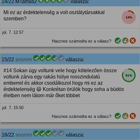
14/22 MTamas2
válasza:
Mi ez az érdektelenség a volt osztálytársakkal
14%
szemben?
júl. 7. 12:57
Hasznos számodra ez a válasz?
15/22
anonim
válasza:
#14 Sokan úgy voltunk vele hogy kötelezően össze
81%
voltunk zárva egy rakás hülye rosszindulatú
emberrel és akkor csodálkozol hogy mi ez az
érdektelenség 😃 Konkrétan örülök hogy soha a büdös
életben nem látom már őket többet
júl. 7. 15:50
Hasznos számodra ez a válasz?
16/22
anonim
válasza: