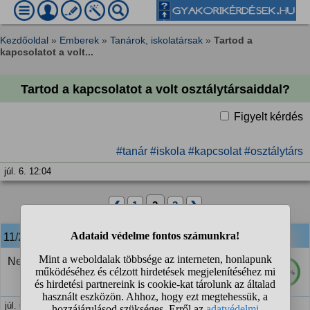
Kezdőoldal
»
Emberek
»
Tanárok, iskolatársak
»
Tartod a
kapcsolatot a volt...
Tartod a kapcsolatot a volt osztálytársaiddal?
Figyelt kérdés
#tanár
#iskola
#kapcsolat
#osztálytárs
júl. 6. 12:04
❮
1
2
3
❯
11/22
anonim
válasza:
Nem.
100%
júl. 6. 20:20