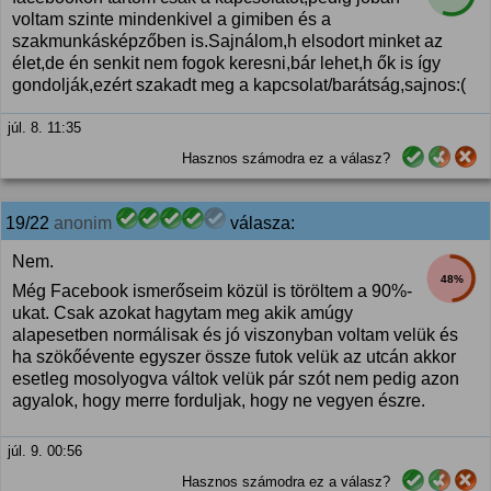
voltam szinte mindenkivel a gimiben és a
szakmunkásképzőben is.Sajnálom,h elsodort minket az
élet,de én senkit nem fogok keresni,bár lehet,h ők is így
gondolják,ezért szakadt meg a kapcsolat/barátság,sajnos:(
júl. 8. 11:35
Hasznos számodra ez a válasz?
19/22
anonim
válasza:
Nem.
48%
Még Facebook ismerőseim közül is töröltem a 90%-
ukat. Csak azokat hagytam meg akik amúgy
alapesetben normálisak és jó viszonyban voltam velük és
ha szökőévente egyszer össze futok velük az utcán akkor
esetleg mosolyogva váltok velük pár szót nem pedig azon
agyalok, hogy merre forduljak, hogy ne vegyen észre.
júl. 9. 00:56
Hasznos számodra ez a válasz?