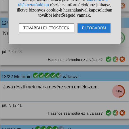
Hasznos számodra ez a válasz?
12/22
anonim
válasza:
Nem. Nem érdekelnek.
100%
júl. 7. 07:28
Hasznos számodra ez a válasz?
13/22 Metionin
válasza:
Java részüknek már a nevére sem emlékszem.
48%
júl. 7. 12:41
Hasznos számodra ez a válasz?